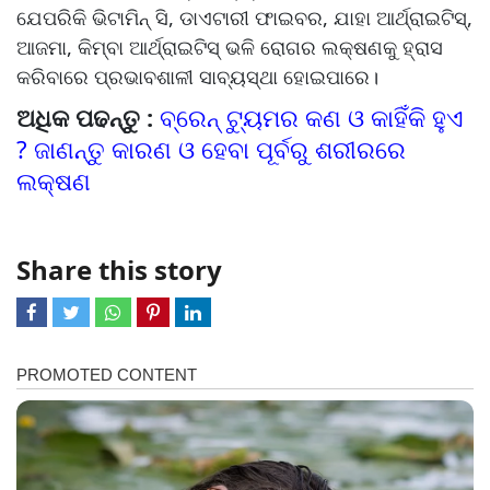
ଯେପରିକି ଭିଟାମିନ୍ ସି, ଡାଏଟାରୀ ଫାଇବର, ଯାହା ଆର୍ଥ୍ରାଇଟିସ୍,
ଆଜମା, କିମ୍ବା ଆର୍ଥ୍ରାଇଟିସ୍ ଭଳି ରୋଗର ଲକ୍ଷଣକୁ ହ୍ରାସ
କରିବାରେ ପ୍ରଭାବଶାଳୀ ସାବ୍ୟସ୍ଥା ହୋଇପାରେ।
ଅଧିକ ପଢନ୍ତୁ :
ବ୍ରେନ୍‌ ଟ୍ୟୁମର କଣ ଓ କାହିଁକି ହୁଏ
? ଜାଣନ୍ତୁ କାରଣ ଓ ହେବା ପୂର୍ବରୁ ଶରୀରରେ
ଲକ୍ଷଣ
Share this story