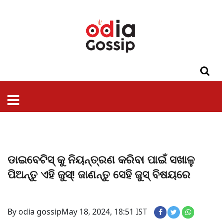
ଓଡିଶା
ଦେଶ-
ପଲିଟିକ୍ସ
ପ୍ରଶାସନ
ସ୍ୱାସ୍ଥ୍ୟ
ଗସିପ
ମନୋରଞ୍ଜନ
କ୍ରାଇମ
ଲାଇଫ
ସମସ୍ୟା
ଟେକ୍ନୋଲୋଜି
ଶିକ୍ଷା
ବିଜ୍ଞାନ
ଖେଳ
ବିଦେଶ
ସ୍ପେଶାଲ
ଷ୍ଟାଇଲ
ଡାଇବେଟିସ୍ କୁ ନିୟନ୍ତ୍ରଣ କରିବା ପାଇଁ ସଖାଳୁ
ପିଅନ୍ତୁ ଏହି ଜୁସ୍! ଜାଣନ୍ତୁ ସେହି ଜୁସ୍ ବିଷୟରେ
By odia gossip
May 18, 2024, 18:51 IST