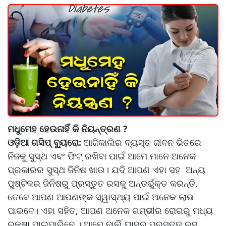
ମଧୁମେହ ହେଉନାହିଁ କି ନିୟନ୍ତ୍ରଣ ?
ଓଡ଼ିଆ ଗସିପ୍ ବ୍ୟୁରୋ:
ଆଜିକାଲିର ବ୍ୟସ୍ତ ଜୀବନ ଭିତରେ
ନିଜକୁ ସୁସ୍ଥ ଏବଂ ଫିଟ୍ ରଖିବା ପାଇଁ ଆମେ ମାନେ ଅନେକ
ପ୍ରକାରର ସୁସ୍ଥ ଜିନିଷ ଖାଉ। ଯଦି ଆପଣ ଏହା ସହ ଅନ୍ୟ
ପୁଷ୍ଟିକର ଜିନିଷରୁ ପ୍ରସ୍ତୁତ ରସକୁ ଅନ୍ତର୍ଭୁକ୍ତ କରନ୍ତି,
ତେବେ ଆପଣ ଆପଣଙ୍କ ସ୍ୱାସ୍ଥ୍ୟ ପାଇଁ ଅନେକ ଲାଭ
ପାଇବେ। ଏହା ସହିତ, ଆପଣ ଅନେକ ଗମ୍ଭୀର ରୋଗରୁ ମଧ୍ୟ
ରକ୍ଷା ପାଇପାରିବେ । ଆମେ ବାର୍ଲି ଘାସରୁ ପ୍ରସ୍ତୁତ ରସ