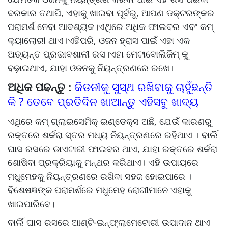
ଦରକାର ତଥାପି, ଏହାକୁ ଖାଇବା ପୂର୍ବରୁ, ଆପଣ ଡକ୍ଟରଙ୍କର
ପରାମର୍ଶ ନେବା ଆବଶ୍ୟକ।ଏଥିରେ ଅଧିକ ଫାଇବର ଏବଂ କମ୍
କ୍ୟାଲୋରୀ ଥାଏ।ଏହିପରି, ଓଜନ ହ୍ରାସ ପାଇଁ ଏହା ଏକ
ଅତ୍ୟନ୍ତ ପ୍ରଭାବଶାଳୀ ରସ।ଏହା ମେଟାବୋଲିଜିମ୍ କୁ
ବଢ଼ାଇଥାଏ, ଯାହା ଓଜନକୁ ନିୟନ୍ତ୍ରଣରେ ରଖେ।
ଅଧିକ ପଢନ୍ତୁ :
କିଡନୀକୁ ସୁସ୍ଥ ରଖିବାକୁ ଚାହୁଁଛନ୍ତି
କି ? ତେବେ ପ୍ରତିଦିନ ଖାଆନ୍ତୁ ଏହିସବୁ ଖାଦ୍ୟ
ଏଥିରେ କମ୍ ଗ୍ଲାଇସେମିକ୍ ଇଣ୍ଡେକ୍ସ ଅଛି, ଯେଉଁ କାରଣରୁ
ରକ୍ତରେ ଶର୍କରା ସ୍ତର ମଧ୍ୟ ନିୟନ୍ତ୍ରଣରେ ରହିଥାଏ । ବାର୍ଲି
ଘାସ ରସରେ ଡାଏଟାରୀ ଫାଇବର ଥାଏ, ଯାହା ରକ୍ତରେ ଶର୍କରା
ଶୋଷିବା ପ୍ରକ୍ରିୟାକୁ ମନ୍ଥର କରିଥାଏ। ଏହି ଉପାୟରେ
ମଧୁମେହକୁ ନିୟନ୍ତ୍ରଣରେ ରଖିବା ସହଜ ହୋଇପାରେ ।
ବିଶେଷଜ୍ଞଙ୍କ ପରାମର୍ଶରେ ମଧୁମେହ ରୋଗୀମାନେ ଏହାକୁ
ଖାଇପାରିବେ।
ବାର୍ଲି ଘାସ ରସରେ ଆଣ୍ଟି-ଇନ୍‌ଫ୍ଲାମେଟୋରୀ ଉପାଦାନ ଥାଏ