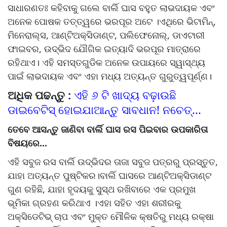
ସାଧାରଣତଃ କହିବାକୁ ଗଲେ ବାର୍ଲି ଘାସ ବହୁତ ଲାଭଦାୟକ ଏବଂ
ଅନେକ ପୋଷକ ତତ୍ତ୍ୱରେ ଭରପୂର ଅଟେ ।ଏଥିରେ ଭିଟାମିନ୍,
ମିନେରାଲ୍ସ, ଆଣ୍ଟିଅକ୍ସିଡାଣ୍ଟ, ପଲିଫେନୋଲ୍, ଡାଏଟାରୀ
ଫାଇବର, ଉଦ୍ଭିଦ ଯୌଗିକ ଇତ୍ୟାଦି ଭରପୂର ମାତ୍ରାରେ
ରହିଥାଏ। ଏହି ସମସ୍ତଗୁଡିକ ଅନେକ ଉପାୟରେ ସ୍ୱାସ୍ଥ୍ୟ
ପାଇଁ ଲାଭଦାୟକ ଏବଂ ଏହା ମଧ୍ୟ ଅତ୍ୟନ୍ତ ଗୁରୁତ୍ୱପୂର୍ଣ୍ଣ।
ଅଧିକ ପଢନ୍ତୁ :
ଏହି ୬ ଟି ଖାଦ୍ୟ ବଢ଼ାଉଛି
ଡାଇବେଟିସ୍ ହୋଇଯାଆନ୍ତୁ ସାବଧାନ! ନଚେତ୍...
ତେବେ ଆସନ୍ତୁ ଜାଣିବା ବାର୍ଲି ଘାସ ରସ ପିଇବାର ଉପକାରିତା
ବିଷୟରେ...
ଏହି ସବୁଜ ରସ ବାର୍ଲି ଉଦ୍ଭିଦର ତାଜା ସବୁଜ ପତ୍ରରୁ ପ୍ରସ୍ତୁତ,
ଯାହା ଅତ୍ୟନ୍ତ ପୁଷ୍ଟିକର।ବାର୍ଲି ଘାସରେ ଆଣ୍ଟିଅକ୍ସିଡାଣ୍ଟ
ଗୁଣ ରହିଛି, ଯାହା ହୃଦୟକୁ ସୁସ୍ଥ ରଖିବାରେ ଏକ ପ୍ରମୁଖ
ଭୂମିକା ଗ୍ରହଣ କରିଥାଏ ।ଏହା ସହିତ ଏହା ଶରୀରକୁ
ଅକ୍ସିଡେଟିଭ୍ ଚାପ ଏବଂ ମୁକ୍ତ ମୌଳିକ କ୍ଷତିରୁ ମଧ୍ୟ ରକ୍ଷା