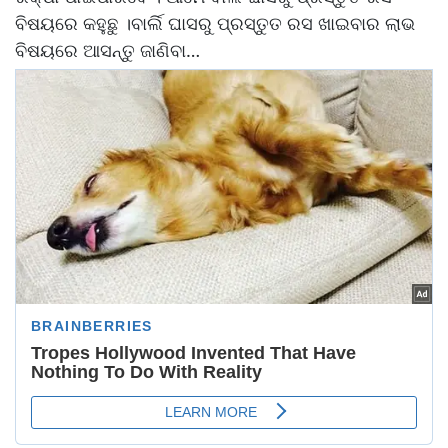
ବିଷୟରେ କହୁଛୁ ।ବାର୍ଲି ଘାସରୁ ପ୍ରସ୍ତୁତ ରସ ଖାଇବାର ଲାଭ
ବିଷୟରେ ଆସନ୍ତୁ ଜାଣିବା…