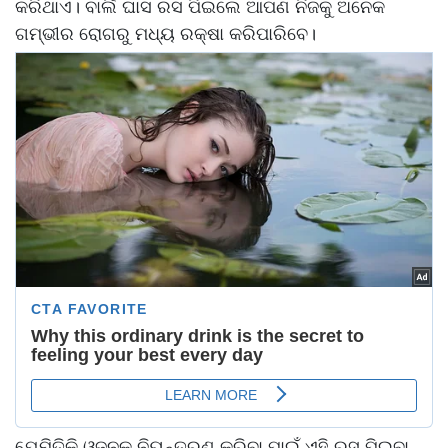
କରିଥାଏ। ବାର୍ଲି ଘାସ ରସ ପିଇଲେ ଆପଣ ନିଜକୁ ଅନେକ
ଗମ୍ଭୀର ରୋଗରୁ ମଧ୍ୟ ରକ୍ଷା କରିପାରିବେ।
ଯେମିତିକି ଓଜନକୁ ନିୟନ୍ତ୍ରଣ କରିବା ପାଇଁ ଏହି ରସ ପିଇବା