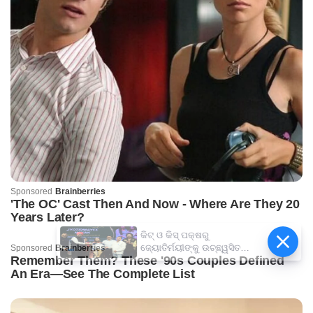
କିଟ୍‍ ଓ କିସ୍‍ ପକ୍ଷରୁ
ଜ୍ୟୋତିର୍ମୟୀଙ୍କୁ ଉଚ୍ଛ୍ୱସିତ
ସମ୍ବର୍ଦ୍ଧନା; ୫ଲକ୍ଷ ଟଙ୍କାର
ପ୍ରୋତ୍ସାହନ ରାଶି ପ୍ରଦାନ