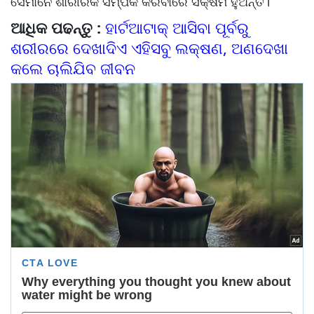
ସେମାନେ ଶାରୀରିକ ସମ୍ପର୍କ କରିବାରେ ସକ୍ଷମ ହୁଅନ୍ତି।
ଆଧିକ ପଢନ୍ତୁ :
ହାର୍ଟଆଟାକ୍ ଆସିବା ପୂର୍ବରୁ
ଶରୀରରେ ଦେଖାଦିଏ ଏହିସବୁ ଲକ୍ଷଣ, ଅଣଦେଖା
କଲେ ଚାଲିଯିବ ଜୀବନ