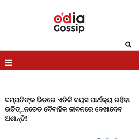
ଓଡିଶା
ଦେଶ-
ପଲିଟିକ୍ସ
ପ୍ରଶାସନ
ସ୍ୱାସ୍ଥ୍ୟ
ଗସିପ
ମନୋରଞ୍ଜନ
କ୍ରାଇମ
ଲାଇଫ
ସମସ୍ୟା
ଟେକ୍ନୋଲୋଜି
ଶିକ୍ଷା
ବିଜ୍ଞାନ
ଖେଳ
ବିଦେଶ
ସ୍ପେଶାଲ
ଷ୍ଟାଇଲ
ଦମ୍ପତିଙ୍କ ଭିତରେ ଏତିକି ବୟସ ପାର୍ଥକ୍ୟ ରହିବା
ଉଚିତ୍..ନଚେତ ବୈବାହିକ ଜୀବନରେ ଦେଖାଦେବ
ଅଶାନ୍ତି!