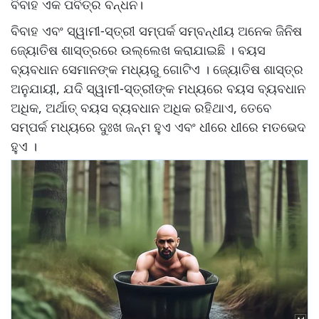
ବିବାହ ଏକ ପବିତ୍ର ବନ୍ଧନ।
ବିବାହ ଏବଂ ସ୍ୱାମୀ-ସ୍ତ୍ରୀ ସମ୍ପର୍କ ସମ୍ବନ୍ଧୀୟ ଅନେକ ଜିନିଷ
ଜ୍ୟୋତିଷ ଶାସ୍ତ୍ରରେ ଉଲ୍ଲେଖ କରାଯାଇଛି । ବୟସ
ବ୍ୟବଧାନ ସେମାନଙ୍କ ମଧ୍ୟରୁ ଗୋଟିଏ । ଜ୍ୟୋତିଷ ଶାସ୍ତ୍ର
ଅନୁଯାୟୀ, ଯଦି ସ୍ୱାମୀ-ସ୍ତ୍ରୀଙ୍କ ମଧ୍ୟରେ ବୟସ ବ୍ୟବଧାନ
ଅଧିକ, ଅର୍ଥାତ୍ ବୟସ ବ୍ୟବଧାନ ଅଧିକ ରହିଥାଏ, ତେବେ
ସମ୍ପର୍କ ମଧ୍ୟରେ ଦୁଃଖ ଜନ୍ମ ହୁଏ ଏବଂ ଧୀରେ ଧୀରେ ମତଭେଦ
ହୁଏ ।