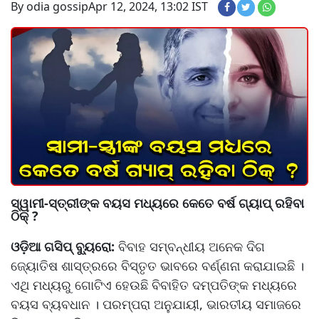
By odia gossip
Apr 12, 2024, 13:02 IST
ସ୍ୱାମୀ-ସ୍ତ୍ରୀଙ୍କ ବୟସ ମଧ୍ୟରେ କେତେ ବର୍ଷ ଗ୍ୟାପ୍ ରହିବା
ଠିକ୍ ?
ଓଡ଼ିଆ ଗସିପ୍ ବ୍ୟୁରୋ:
ବିବାହ ସମ୍ବନ୍ଧୀୟ ଅନେକ ଦିଗ
ଜ୍ୟୋତିଷ ଶାସ୍ତ୍ରରେ ବିସ୍ତୃତ ଭାବରେ ବର୍ଣ୍ଣନା କରାଯାଇଛି ।
ଏଥି ମଧ୍ୟରୁ ଗୋଟିଏ ହେଉଛି ବିବାହିତ ଦମ୍ପତିଙ୍କ ମଧ୍ୟରେ
ବୟସ ବ୍ୟବଧାନ । ପରମ୍ପରା ଅନୁଯାୟୀ, ଭାରତୀୟ ସମାଜରେ