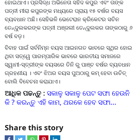
ହୋଇଥାଏ। ପ୍ରସିଦ୍ଧ ଅଭିନେତା ସହିଦ କପୁର ଏବଂ ତାଙ୍କ
ପତ୍ନୀ ମୀରା କପୁରଙ୍କ ମଧ୍ୟରେ ପ୍ରାୟ ୧୫ ବର୍ଷର ବୟସ
ବ୍ୟବଧାନ ଅଛି। ସେହିଭଳି ଭେଟେରାନ କ୍ରିକେଟର ସଚିନ
ତେନ୍ଦୁଲକରଙ୍କ ପତ୍ନୀ ଅଞ୍ଜଲୀ ତେନ୍ଦୁଲକର ତାଙ୍କଠାରୁ ୬
ବର୍ଷ ବଡ଼।
ବିବାହ ପାଇଁ ସର୍ବନିମ୍ନ ବୟସ ଆଇନଗତ ଭାବରେ ସ୍ଥିର ହୋଇ
ଥିବା ସତ୍ୱେ ପାରମ୍ପାରିକ ଭାବରେ ଭାରତୀୟ ସମାଜରେ
ସ୍ୱାମୀ-ସ୍ତ୍ରୀଙ୍କ ବୟସରେ ତିନି ରୁ ପାଞ୍ଚ ବର୍ଷର ବ୍ୟବଧାନ
ଗ୍ରହଣୀୟ । ଏବଂ ଝିଅର ବୟସ ପୁଅଠାରୁ କମ୍ ହେବା ଉଚିତ୍
ବୋଲି ବିବେଚନା କରାଯାଏ।
ଆଧିକ ପଢନ୍ତୁ :
ସକାଳୁ ସକାଳୁ ପେଟ ସଫା ହେଉନି
କି ? କରନ୍ତୁ ଏହି କାମ, ଥରକେ ହେବ ସଫା...
Share this story