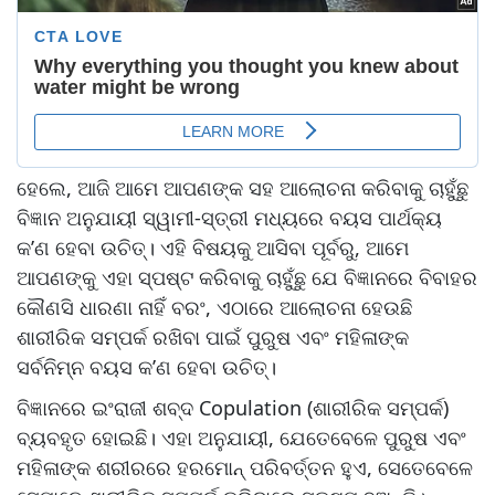
ହେଲେ, ଆଜି ଆମେ ଆପଣଙ୍କ ସହ ଆଲୋଚନା କରିବାକୁ ଚାହୁଁଛୁ
ବିଜ୍ଞାନ ଅନୁଯାୟୀ ସ୍ୱାମୀ-ସ୍ତ୍ରୀ ମଧ୍ୟରେ ବୟସ ପାର୍ଥକ୍ୟ
କ’ଣ ହେବା ଉଚିତ୍। ଏହି ବିଷୟକୁ ଆସିବା ପୂର୍ବରୁ, ଆମେ
ଆପଣଙ୍କୁ ଏହା ସ୍ପଷ୍ଟ କରିବାକୁ ଚାହୁଁଛୁ ଯେ ବିଜ୍ଞାନରେ ବିବାହର
କୌଣସି ଧାରଣା ନାହିଁ ବରଂ, ଏଠାରେ ଆଲୋଚନା ହେଉଛି
ଶାରୀରିକ ସମ୍ପର୍କ ରଖିବା ପାଇଁ ପୁରୁଷ ଏବଂ ମହିଳାଙ୍କ
ସର୍ବନିମ୍ନ ବୟସ କ’ଣ ହେବା ଉଚିତ୍।
ବିଜ୍ଞାନରେ ଇଂରାଜୀ ଶବ୍ଦ Copulation (ଶାରୀରିକ ସମ୍ପର୍କ)
ବ୍ୟବହୃତ ହୋଇଛି। ଏହା ଅନୁଯାୟୀ, ଯେତେବେଳେ ପୁରୁଷ ଏବଂ
ମହିଳାଙ୍କ ଶରୀରରେ ହରମୋନ୍ ପରିବର୍ତ୍ତନ ହୁଏ, ସେତେବେଳେ