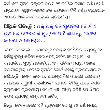
ବର୍ଷ ଏବଂ ପୁଅମାନଙ୍କର ବୟସ ୨୧ ବର୍ଷରେ ରଖାଯାଇଛି। ସେହି
ଅନୁଯାୟୀ, ସ୍ୱାମୀ-ସ୍ତ୍ରୀଙ୍କ ବୟସରେ ତିନି ବର୍ଷର ବ୍ୟବଧାନ
ଏଠାରେ ଆଇନଗତ ଭାବରେ ଗ୍ରହଣୀୟ।
ଆଧିକ ପଢନ୍ତୁ :
ଧକ୍ ଧକ୍ ସହ ମୁଣ୍ଡର ଗୋଟିଏ
ପଖାରେ ହେଉଛି କି ମୁଣ୍ଡବଥା? ଜାଣନ୍ତୁ ଏହାର
କାରଣ ଓ ଉପଚାର...
ତେବେ ନିକଟରେ ଝିଅମାନଙ୍କ ବିବାହର ସର୍ବନିମ୍ନ ବୟସକୁ ୨୧
ବର୍ଷକୁ ବୃଦ୍ଧି କରିବା ନେଇ ବେଶ୍ ଚର୍ଚ୍ଚା ହୋଇଥିଲା। ଏ
ସମ୍ପର୍କରେ ସୁପ୍ରିମକୋର୍ଟରେ ଏକ ପିଟିସନ ମଧ୍ୟ ଦାଖଲ
କରାଯାଇଥିଲା। ତେବେ ସୁପ୍ରିମକୋର୍ଟ ଏହାକୁ ପ୍ରତ୍ୟାଖ୍ୟାନ
କରିଛନ୍ତି। ମୋଟ ଉପରେ, ପାରମ୍ପାରିକ ଭାବରେ ଭାରତୀୟ
ସମାଜରେ ସ୍ୱାମୀ-ସ୍ତ୍ରୀଙ୍କ ବୟସରେ ତିନିରୁ ପାଞ୍ଚ ବର୍ଷର
ବ୍ୟବଧାନ ଗ୍ରହଣୀୟ। ସମାଜ ଏହା ମଧ୍ୟ କହିଛି ଯେ ଝିଅର
ବୟସ ପୁଅଠାରୁ କମ୍ ହେବା ଉଚିତ୍।
କିନ୍ତୁ, ବେଳେବେଳେ ଏହି ବ୍ୟବଧାନ ୧୦ ରୁ ୧୫ ବର୍ଷ ମଧ୍ୟ