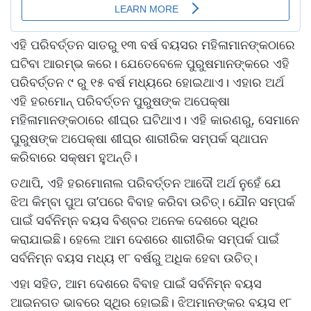
ଏହି ପରିବର୍ତ୍ତନ ସାତରୁ ୧୩ ବର୍ଷ ବୟସର ମହିଳାମାନଙ୍କଠାରେ
ଘଟିବା ଆରମ୍ଭ କରେ। ଯେତେବେଳେ ପୁରୁଷମାନଙ୍କରେ ଏହି
ପରିବର୍ତ୍ତନ ୯ ରୁ ୧୫ ବର୍ଷ ମଧ୍ୟରେ ହୋଇଥାଏ। ଏହାର ଅର୍ଥ
ଏହି ହରମୋନ୍ ପରିବର୍ତ୍ତନ ପୁରୁଷଙ୍କ ଅପେକ୍ଷା
ମହିଳାମାନଙ୍କଠାରେ ଶୀଘ୍ର ଘଟିଥାଏ। ଏହି କାରଣରୁ, ସେମାନେ
ପୁରୁଷଙ୍କ ଅପେକ୍ଷା ଶୀଘ୍ର ଶାରୀରିକ ସମ୍ପର୍କ ସ୍ଥାପନ
କରିବାରେ ସକ୍ଷମ ହୁଅନ୍ତି।
ତଥାପି, ଏହି ହରମୋନାଲ ପରିବର୍ତ୍ତନ ଆଦୌ ଅର୍ଥ ନୁହେଁ ଯେ
ଝିଅ କିମ୍ବା ପୁଅ ତା’ପରେ ବିବାହ କରିବା ଉଚିତ୍। ଯୌନ ସମ୍ପର୍କ
ପାଇଁ ସର୍ବନିମ୍ନ ବୟସ ବିଶ୍ବର ଅନେକ ଦେଶରେ ସ୍ଥିର
କରାଯାଇଛି। ହେଲେ ଆମ ଦେଶରେ ଶାରୀରିକ ସମ୍ପର୍କ ପାଇଁ
ସର୍ବନିମ୍ନ ବୟସ ମଧ୍ୟ ୧୮ ବର୍ଷରୁ ଅଧିକ ହେବା ଉଚିତ୍।
ଏହା ସହିତ, ଆମ ଦେଶରେ ବିବାହ ପାଇଁ ସର୍ବନିମ୍ନ ବୟସ
ଆଇନଗତ ଭାବରେ ସ୍ଥିର ହୋଇଛି। ଝିଅମାନଙ୍କର ବୟସ ୧୮