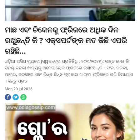
ମାଛ ଏବଂ ଚିକେନକୁ ଫ୍ରିଜରେ ଅଧିକ ଦିନ
ରଖୁଛନ୍ତି କି ? ଏକ୍ସପର୍ଟଙ୍କ ମତ କିଛି ଏପରି
ରହିଛି...
ଓଡ଼ିଆ ଗସିପ ବ୍ୟୁରୋ (ସ୍ୱତନ୍ତ୍ର ପ୍ରତିନିଧି , ୨୯/୯/୨୦୨୫): ଲଞ୍ଚ ହେଉ କି
ଡିନର୍ ବଳକା ଖାଦ୍ୟକୁ ଅନେକ ଲୋକ ଫ୍ରିଜରେ ରଖିଦିଅନ୍ତି । ଫଳ, ପରିବା,
ଆଚାର, ତରକାରୀ ଏବଂ ଭିନ୍ନ ଭିନ୍ନ ପ୍ରକାର ଖାଇବା ଫ୍ରିଜରେ ରଖି ଦିଆଯାଏ
। କିନ୍ତୁ ପ୍ରତ
Mon,20 Jul 2026