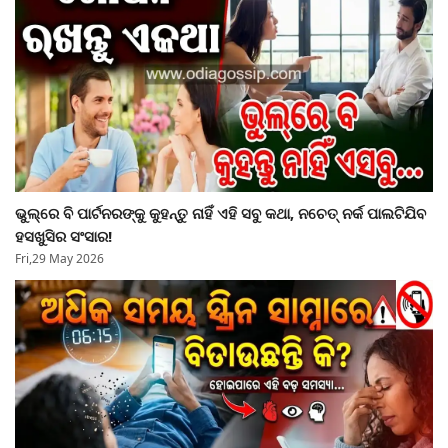
ଭୁଲ୍‌ରେ ବି ପାର୍ଟନରଙ୍କୁ କୁହନ୍ତୁ ନାହିଁ ଏହି ସବୁ କଥା, ନଚେତ୍‌ ନର୍କ ପାଲଟିଯିବ
ହସଖୁସିର ସଂସାର!
Fri,29 May 2026