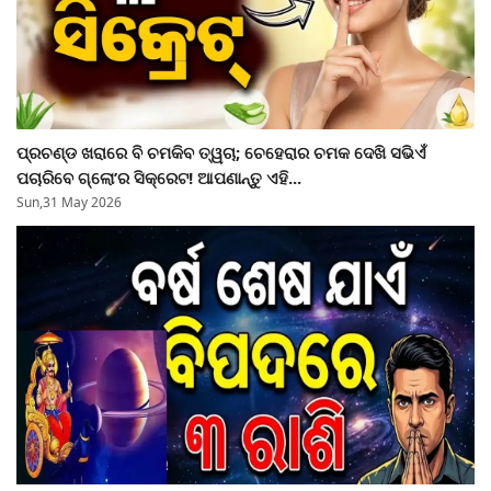
ପ୍ରଚଣ୍ଡ ଖରାରେ ବି ଚମକିବ ତ୍ୱଚା; ଚେହେରାର ଚମକ ଦେଖି ସଭିଏଁ
ପଚାରିବେ ଗ୍ଲୋ’ର ସିକ୍ରେଟ! ଆପଣାନ୍ତୁ ଏହି...
Sun,31 May 2026