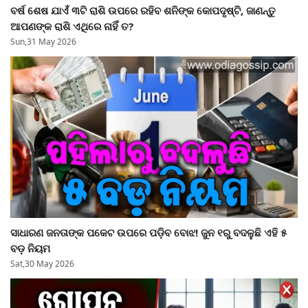
ବର୍ଷ ଶେଷ ଯାଏଁ ୩ଟି ରାଶି ଉପରେ ରହିବ ଶନିଙ୍କ କୋପଦୃଷ୍ଟି, ଜାଣନ୍ତୁ
ଆପଣଙ୍କ ରାଶି ଏଥିରେ ନାହିଁ ତ?
Sun,31 May 2026
ସାଧାରଣ ଜନତାଙ୍କ ପକେଟ ଉପରେ ପଡ଼ିବ ବୋଝ! ଜୁନ ୧ରୁ ବଦଳୁଛି ଏହି ୫
ବଡ଼ ନିୟମ
Sat,30 May 2026