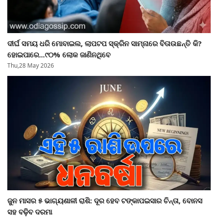
ଦୀର୍ଘ ସମୟ ଧରି ମୋବାଇଲ, ଲାପଟପ ସ୍କ୍ରିନ ସାମ୍ନାରେ ବିତାଉଛନ୍ତି କି?
ହୋଇପାରେ...୯୦% ଲୋକ ଜାଣିନଥିବେ
Thu,28 May 2026
ଜୁନ ମାସର ୫ ଭାଗ୍ୟଶାଳୀ ରାଶି: ଦୂର ହେବ ଟଙ୍କାପଇସାର ଚିନ୍ତା, ବୋନସ
ସହ ବଢ଼ିବ ଦରମା