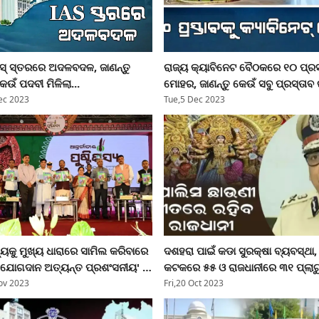
 ସ୍ତରରେ ଅଦଳବଦଳ, ଜାଣନ୍ତୁ
ରାଜ୍ୟ କ୍ୟାବିନେଟ ବୈଠକରେ ୧୦ ପ୍ରସ
େଉଁ ପଦବୀ ମିଳିଲା...
ମୋହର, ଜାଣନ୍ତୁ କେଉଁ ସବୁ ପ୍ରସ୍ତାବ ର
ec 2023
Tue,5 Dec 2023
ୟକୁ ମୁଖ୍ୟ ଧାରାରେ ସାମିଲ କରିବାରେ
ଦଶହରା ପାଇଁ କଡା ସୁରକ୍ଷା ବ୍ୟବସ୍ଥା,
 ଯୋଗଦାନ ଅତ୍ୟନ୍ତ ପ୍ରଶଂସନୀୟ' :
କଟକରେ ୫୫ ଓ ରାଜଧାନୀରେ ୩୧ ପ୍ଲାଟ
ର ରାଜ୍ୟପାଳ
ଫୋର୍ସ ମୁତୟନ ହେବେ
ov 2023
Fri,20 Oct 2023