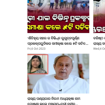
ଐତିହ୍ୟ ସହର ର ବିଭିନ୍ନ ଗୁରୁତ୍ବପୂର୍ଣ୍ଣ
ବରିଷ୍ଠ
ପ୍ରକଳ୍ପଗୁଡିକର ସମୀକ୍ଷା କଲେ ୫ଟି ସଚିବ
ରାଜ୍ୟ ସ
ଭିକେ ପାଣ୍ଡିଆନ
କେଉଁଠି 
Fri,6 Oct 2023
Wed,4 Oc
ରାଜ୍ୟ ପଣ୍ୟଗାର ନିଗମ ଅଧ୍ୟକ୍ଷା ନାମ
ଘୋଷଣା କଲେ ମୁଖ୍ୟମନ୍ତ୍ରୀ ନବୀନ