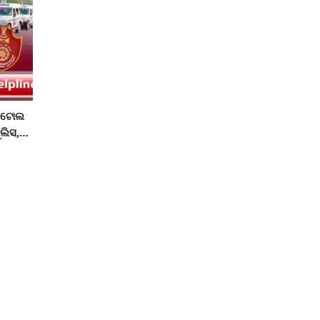
ଁ ଟୋଲ
ଲିସ,