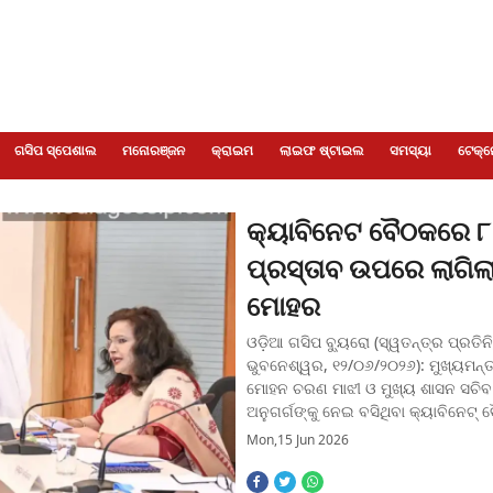
ଗସିପ ସ୍ପେଶାଲ
ମନୋରଞ୍ଜନ
କ୍ରାଇମ
ଲାଇଫ ଷ୍ଟାଇଲ
ସମସ୍ୟା
ଟେକ୍ନ
କ୍ୟାବିନେଟ ବୈଠକରେ ୮
ପ୍ରସ୍ତାବ ଉପରେ ଲାଗିଲ
ମୋହର
ଓଡ଼ିଆ ଗସିପ ବ୍ୟୁରୋ (ସ୍ୱତନ୍ତ୍ର ପ୍ରତିନି
ଭୁବନେଶ୍ୱର, ୧୨/୦୬/୨୦୨୬): ମୁଖ୍ୟମନ୍ତ
ମୋହନ ଚରଣ ମାଝୀ ଓ ମୁଖ୍ୟ ଶାସନ ସଚିବ
ଅନୁଗର୍ଗଙ୍କୁ ନେଇ ବସିଥିବା କ୍ୟାବିନେଟ୍
ଆଜି ୮ଟି ପ୍ରସ୍ତାବ ଉପରେ ମୋହର ବାଜିଛି 
Mon,15 Jun 2026
ପ୍ରସ୍ତାବ