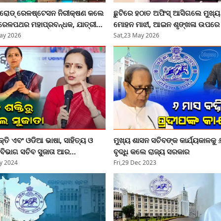
ଧା ରୋଡ୍ ରେଳଷ୍ଟେସନ ନିରୀକ୍ଷଣ କଲେ
ଛୁଟିରେ ହଠାତ ଅଫିସ୍ ଆସିଗଲେ ମୁଖ୍ୟ 
 ରେଳପଥର ମହାପ୍ରବନ୍ଧକ, ଯାତ୍ରୀ
ମୋହନ ମାଝୀ, ଆଇନ ଶୃଙ୍ଖଳା ଉପର
ଏବଂ ସୁରକ୍ଷା ବ୍ୟବସ୍ଥାକୁ ଦେଲେ
ସମୀକ୍ଷା
ay 2026
Sat,23 May 2026
ୱ
୍ତି ଏବଂ ଓଡିଆ ଭାଷା, ସାହିତ୍ୟ ଓ
ମୁଖ୍ୟ ଶାସନ ସଚିବଙ୍କ କାର୍ଯ୍ୟକାଳକୁ 
ି ବିଭାଗ ସଚିବ ସୁଜାତା ଆର
ବୃଦ୍ଧି କଲେ ରାଜ୍ୟ ସରକାର
ିକେୟନଙ୍କୁ ବଦଳି
y 2024
Fri,29 Dec 2023