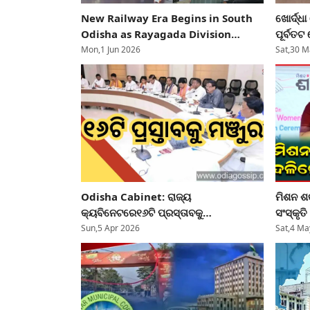
New Railway Era Begins in South
ଖୋର୍ଦ୍
Odisha as Rayagada Division
ପୂର୍ବତଟ
Starts Functioning
ସୁବିଧା 
Mon,1 Jun 2026
Sat,30 M
ଗୁରୁତ୍ତ୍
Odisha Cabinet: ରାଜ୍ୟ
ମିଶନ ଶକ
କ୍ୟବିନେଟରେ୧୬ଟି ପ୍ରସ୍ତାବକୁ
ସଂସ୍କୃତ
ଅନୁମୋଦନ...ଜାଣନ୍ତୁ କ'ଣ?
କାର୍ତ୍ତ
Sun,5 Apr 2026
Sat,4 Ma