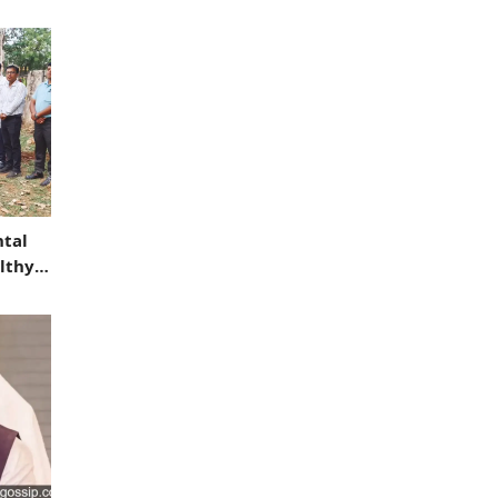
tal
lthy