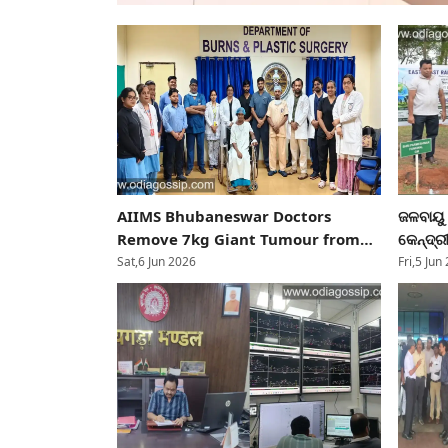
AIIMS Bhubaneswar Doctors
ଜଳବାୟୁ 
Remove 7kg Giant Tumour from
କେନ୍ଦ୍ର
Woman’s Arm
ବିଶ୍ୱ ପ
Sat,6 Jun 2026
Fri,5 Jun