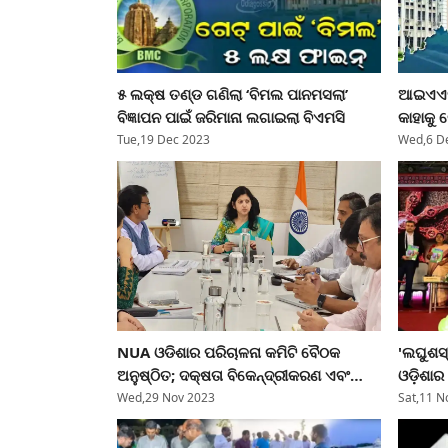
୫ ଲକ୍ଷ ତଣ୍ଡ ଗଣିଲା ‘ବିମଲ ପାନମସଲା’
ଆଇଏଏସ୍
ବିଜ୍ଞାପନ ପାଇଁ ଜରିମାନା ଲଗାଇଲା ବିଏମସି
କାହାକୁ କ
Tue,19 Dec 2023
Wed,6 D
NUA ଓଡିଶାର ପରିଚାଳନା କମିଟି ବୈଠକ
'ଲଘୁଶସ୍
ଅନୁଷ୍ଠିତ; ଦକ୍ଷତା ବିକେନ୍ଦ୍ରୀକରଣ ଏବଂ
ଓଡ଼ିଶାର
ସ୍ୱତନ୍ତ୍ର ପ୍ରୋଜେକଫ NUA ଓଡିଶା ଅଭିନବ
ମାନ୍ୟବ
Wed,29 Nov 2023
Sat,11 N
ଯୋଜନାରେ ଅନ୍ତର୍ଭୁକ୍ତ