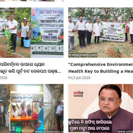
ପରିବର୍ତ୍ତନ ଉପରେ ଧ୍ୟାନ
"Comprehensive Environmen
ୀଭୂତ କରି ପୂର୍ବ ତଟ ରେଳପଥ ପକ୍ଷରୁ
Health Key to Building a Hea
ରିବେଶ ଦିବସ ୨୦୨୬ ପାଳିତ
Society"
 2026
Fri,5 Jun 2026