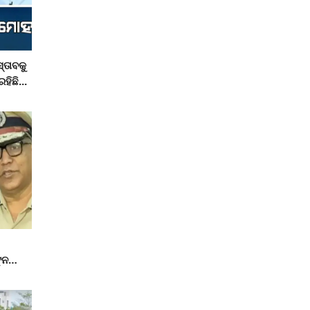
୍ତାବକୁ
ହିଛି...
ୁନ