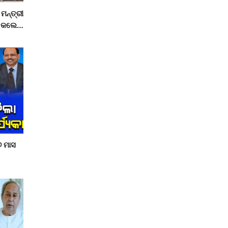
ମନ୍ତ୍ରୀ
େ କଲେ
୬ ମାସ