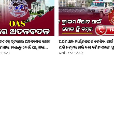
 ଓଏଏସ୍‌‌ ସ୍ତରରେ ଅଦଳବଦଳ କଲେ
ଅପରାଧୀକ କାର୍ଯ୍ୟକଳାପ ରୋକିବା ପାଇ
ରକାର, ଜାଣନ୍ତୁ କେଉଁ ଅଧିକାରୀ
ଫ୍ରି ନମ୍ବର ଜାରି କଲା କମିଶନରେଟ ପୁ
ପାଇଲେ ନିଯୁକ୍ତି
ଜମାରୁ ଭୂଲନ୍ତୁନି ଏହି ନମ୍ବର
t 2023
Wed,27 Sep 2023