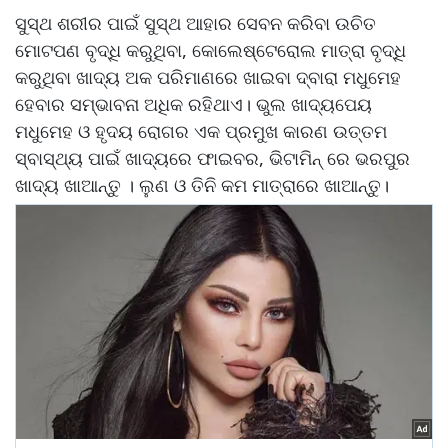
ସୁସ୍ଥ ଶରୀର ପାଇଁ ସୁସ୍ଥ ଆହାର ସେବନ କରିବା ଉଚିତ
ମୋଟପଣ ବୃଦ୍ଧି କରୁଥିବା, କୋଲେଷ୍ଟେରୋଲ ମାତ୍ରା ବୃଦ୍ଧି
କରୁଥିବା ଖାଦ୍ୟ ଅକ ପରିମାଣରେ ଖାଇବା ଦ୍ବାରା ମଧୁମେହ
ହେବାର ସମ୍ଭାବନା ଅଧିକ ରହିଥାଏ। ଭୁଲ ଖାଦ୍ୟପେୟ
ମଧୁମେହ ଓ ହୃଦୟ ରୋଗର ଏକ ପ୍ରମୁଖ କାରଣ ଉତ୍ତମ
ସ୍ବାସ୍ଥ୍ୟ ପାଇଁ ଖାଦ୍ୟରେ ଫାଇବର, ଭିଟାମିନ୍ ରେ ଭରପୁର
ଖାଦ୍ୟ ଖାଆନ୍ତୁ । ଲୁଣ ଓ ତିନି କମ ମାତ୍ରାରେ ଖାଆନ୍ତୁ।