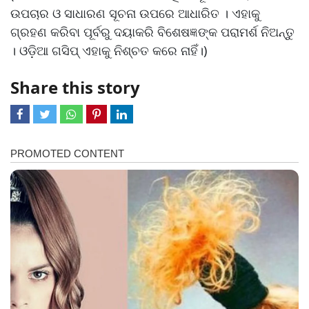
ଉପଚାର ଓ ସାଧାରଣ ସୂଚନା ଉପରେ ଆଧାରିତ । ଏହାକୁ
ଗ୍ରହଣ କରିବା ପୂର୍ବରୁ ଦୟାକରି ବିଶେଷଜ୍ଞଙ୍କ ପରାମର୍ଶ ନିଅନ୍ତୁ
। ଓଡ଼ିଆ ଗସିପ୍ ଏହାକୁ ନିଶ୍ଚତ କରେ ନାହିଁ।)
Share this story