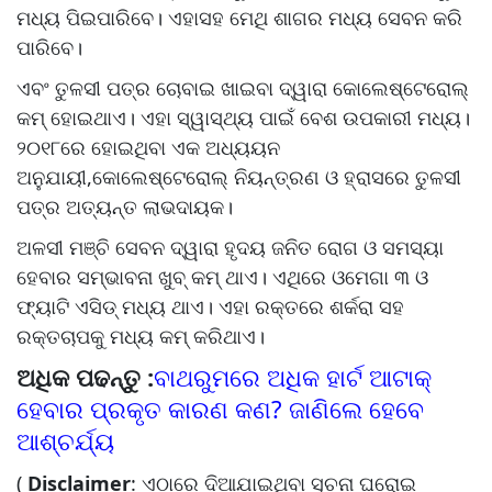
ମଧ୍ୟ ପିଇପାରିବେ। ଏହାସହ ମେଥି ଶାଗର ମଧ୍ୟ ସେବନ କରି
ପାରିବେ।
ଏବଂ ତୁଳସୀ ପତ୍ର ଚୋବାଇ ଖାଇବା ଦ୍ୱାରା କୋଲେଷ୍ଟେରୋଲ୍‌‌
କମ୍‌‌ ହୋଇଥାଏ। ଏହା ସ୍ୱାସ୍ଥ୍ୟ ପାଇଁ ବେଶ ଉପକାରୀ ମଧ୍ୟ।
୨୦୧୮ରେ ହୋଇଥିବା ଏକ ଅଧ୍ୟୟନ
ଅନୁଯାୟୀ,କୋଲେଷ୍ଟେରୋଲ୍‌‌ ନିୟନ୍ତ୍ରଣ ଓ ହ୍ରାସରେ ତୁଳସୀ
ପତ୍ର ଅତ୍ୟନ୍ତ ଲାଭଦାୟକ।
ଅଳସୀ ମଞ୍ଚି ସେବନ ଦ୍ୱାରା ହୃଦୟ ଜନିତ ରୋଗ ଓ ସମସ୍ୟା
ହେବାର ସମ୍ଭାବନା ଖୁବ୍‌‌ କମ୍‌‌ ଥାଏ। ଏଥିରେ ଓମେଗା ୩ ଓ
ଫ୍ୟାଟି ଏସିଡ୍‌‌ ମଧ୍ୟ ଥାଏ। ଏହା ରକ୍ତରେ ଶର୍କରା ସହ
ରକ୍ତଚାପକୁ ମଧ୍ୟ କମ୍‌‌ କରିଥାଏ।
ଅଧିକ ପଢନ୍ତୁ :
ବାଥରୁମରେ ଅଧିକ ହାର୍ଟ ଆଟାକ୍
ହେବାର ପ୍ରକୃତ କାରଣ କଣ? ଜାଣିଲେ ହେବେ
ଆଶ୍ଚର୍ଯ୍ୟ
(
Disclaimer
: ଏଠାରେ ଦିଆଯାଇଥିବା ସୂଚନା ଘରୋଇ