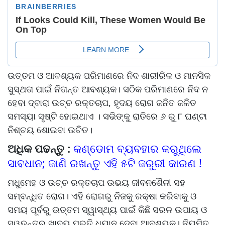
ଉତ୍ତମ ଓ ଆବଶ୍ୟକ ପରିମାଣରେ ନିଦ ଶାରୀରିକ ଓ ମାନସିକ
ସୁସ୍ଥତା ପାଇଁ ନିତାନ୍ତ ଆବଶ୍ୟକ। ସଠିକ ପରିମାଣରେ ନିଦ ନ
ହେବା ଦ୍ବାରା ଉଚ୍ଚ ରକ୍ତଚାପ, ହୃଦୟ ରୋଗ ଜନିତ ଜଳିତ
ସମସ୍ୟା ସୃଷ୍ଟି ହୋଇଥାଏ । ସଭିଙ୍କୁ ରାତିରେ ୬ ରୁ ୮ ଘଣ୍ଟା
ନିଶ୍ଚୟ ଶୋଇବା ଉଚିତ।
ଅଧିକ ପଢନ୍ତୁ :
କଣ୍ଡୋମ ବ୍ୟବହାର କରୁଥିଲେ
ସାବଧାନ; ଜାଣି ରଖନ୍ତୁ ଏହି ୫ଟି ଜରୁରୀ କାରଣ !
ମଧୁମେହ ଓ ଉଚ୍ଚ ରକ୍ତଚାପ ଉଭୟ ଜୀବନଶୈଳୀ ସହ
ସମ୍ବନ୍ଧିତ ରୋଗ। ଏହି ରୋଗରୁ ନିଜକୁ ରକ୍ଷା କରିବାକୁ ଓ
ସମୟ ପୂର୍ବରୁ ଉତ୍ତମ ସ୍ୱାସ୍ଥ୍ୟ ପାଇଁ କିଛି ସରଳ ଉପାୟ ଓ
ସ୍ୱତନ୍ତ୍ର ଖାଦ୍ୟ ପ୍ରତି ଧ୍ୟାନ ଦେବା ଆବଶ୍ୟକ। ନିୟମିତ