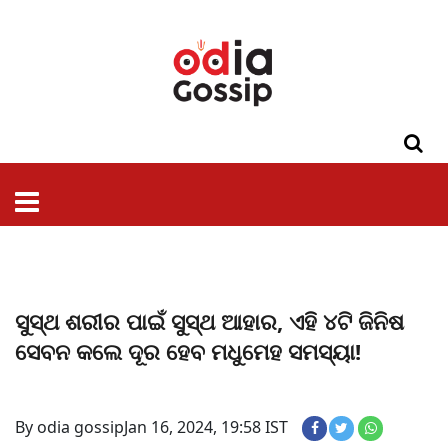
ଓଡିଶା
ଦେଶ-
ପଲିଟିକ୍ସ
ପ୍ରଶାସନ
ସ୍ୱାସ୍ଥ୍ୟ
ଗସିପ
ମନୋରଞ୍ଜନ
କ୍ରାଇମ
ଲାଇଫ
ସମସ୍ୟା
ଟେକ୍ନୋଲୋଜି
ଶିକ୍ଷା
ବିଜ୍ଞାନ
ଖେଳ
ବିଦେଶ
ସ୍ପେଶାଲ
ଷ୍ଟାଇଲ
ସୁସ୍ଥ ଶରୀର ପାଇଁ ସୁସ୍ଥ ଆହାର, ଏହି ୪ଟି ଜିନିଷ
ସେବନ କଲେ ଦୂର ହେବ ମଧୁମେହ ସମସ୍ୟା!
By odia gossip
Jan 16, 2024, 19:58 IST