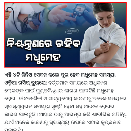
ଏହି ୪ଟି ଜିନିଷ ସେବନ କଲେ ଦୂର ହେବ ମଧୁମେହ ସମସ୍ୟା
ଓଡ଼ିଆ ଗସିପ୍ ବ୍ୟୁରୋ:
ବର୍ତ୍ତମାନ ସମୟରେ ଅଧିକାଂଶ
ଲୋକଙ୍କ ପାଇଁ ମୁଣ୍ଡବିନ୍ଧାର କାରଣ ପାଲଟିଛି ମଧୁମେହ
ରୋଗ। ଜୀବନଶୈଳୀ ଓ ଖାଦ୍ୟପେୟ କାରଣରୁ ଅନେକ ସମୟରେ
ସ୍ବାସ୍ଥ୍ୟଗତ ସମସ୍ୟା ସୃଷ୍ଟି ହେବା ସହ ଅନେକ ରୋଗର
କାରଣ ପାଲଟୁଛି। ଆହାର ଠାରୁ ଆରମ୍ଭ କରି ଶାରୀରିକ ଗତିବିଧି
ଯାଏଁ ଅନେକ କାରଣରୁ ସ୍ବାସ୍ଥ୍ୟ ଉପରେ ଏହାର କୁପ୍ରଭାବ
ପକାଇଛି।