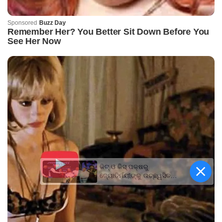
କିଟ୍‍ ଓ କିସ୍‍ ପକ୍ଷରୁ
ଜ୍ୟୋତିର୍ମୟୀଙ୍କୁ ଉଚ୍ଛ୍ୱସିତ
ସମ୍ବର୍ଦ୍ଧନା; ୫ଲକ୍ଷ ଟଙ୍କାର
ପ୍ରୋତ୍ସାହନ ରାଶି ପ୍ରଦାନ