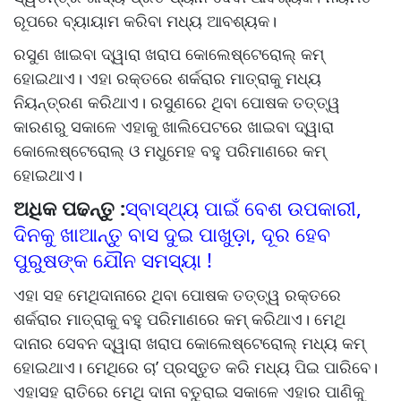
ରୂପରେ ବ୍ୟାୟାମ କରିବା ମଧ୍ୟ ଆବଶ୍ୟକ।
ରସୁଣ ଖାଇବା ଦ୍ୱାରା ଖରାପ କୋଲେଷ୍ଟେରୋଲ୍‌‌ କମ୍‌‌
ହୋଇଥାଏ। ଏହା ରକ୍ତରେ ଶର୍କରାର ମାତ୍ରାକୁ ମଧ୍ୟ
ନିୟନ୍ତ୍ରଣ କରିଥାଏ। ରସୁଣରେ ଥିବା ପୋଷକ ତତ୍ତ୍ୱ
କାରଣରୁ ସକାଳେ ଏହାକୁ ଖାଲିପେଟରେ ଖାଇବା ଦ୍ୱାରା
କୋଲେଷ୍ଟେରୋଲ୍‌‌ ଓ ମଧୁମେହ ବହୁ ପରିମାଣରେ କମ୍‌‌
ହୋଇଥାଏ।
ଅଧିକ ପଢନ୍ତୁ :
ସ୍ବାସ୍ଥ୍ୟ ପାଇଁ ବେଶ ଉପକାରୀ,
ଦିନକୁ ଖାଆନ୍ତୁ ବାସ ଦୁଇ ପାଖୁଡ଼ା, ଦୂର ହେବ
ପୁରୁଷଙ୍କ ଯୌନ ସମସ୍ୟା !
ଏହା ସହ ମେଥିଦାନାରେ ଥିବା ପୋଷକ ତତ୍ତ୍ୱ ରକ୍ତରେ
ଶର୍କରାର ମାତ୍ରାକୁ ବହୁ ପରିମାଣରେ କମ୍‌‌ କରିଥାଏ। ମେଥି
ଦାନାର ସେବନ ଦ୍ୱାରା ଖରାପ କୋଲେଷ୍ଟେରୋଲ୍‌‌ ମଧ୍ୟ କମ୍‌‌
ହୋଇଥାଏ। ମେଥିରେ ଚା’ ପ୍ରସ୍ତୁତ କରି ମଧ୍ୟ ପିଇ ପାରିବେ।
ଏହାସହ ରାତିରେ ମେଥି ଦାନା ବତୁରାଇ ସକାଳେ ଏହାର ପାଣିକୁ