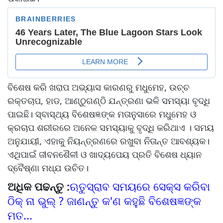
ବିଶେଷ କରି ଖରାପ ଅଭ୍ୟାସ କାରଣରୁ ମଧୁମେହ, ଉଚ୍ଚ
ରକ୍ତଚାପ, ହାଡ, ଆଣ୍ଠୁଗଣ୍ଠି ଯନ୍ତ୍ରଣା ଭଳି ସମସ୍ୟା ବୃଦ୍ଧି
ପାଇଛି। ସ୍ବାସ୍ଥ୍ୟ ବିଶେଷଜ୍ଞଙ୍କ ମତାନୁସାରେ ମଧୁମେହ ଓ
କ୍ରଚାପ ଶରୀରରେ ଅନେକ ସମସ୍ୟାକୁ ବୃଦ୍ଧି କରିଥାଏ । ସମୟ
ଅନୁଯାୟୀ, ଏହାକୁ ନିୟନ୍ତ୍ରଣରେ ରଖୁବା ନିତାନ୍ତ ଆବଶ୍ୟକ।
ଏଥିପାଇଁ ଜୀବନଶୈଳୀ ଓ ଖାଦ୍ୟପେୟ ପ୍ରତି ବିଶେଷ ଧ୍ୟାନ
ଦ୍ବୈଷ୍ଣା ମଧ୍ଯ ଉଚିତ।
ଅଧିକ ପଢନ୍ତୁ :
ଋତୁସ୍ରାବ ସମୟରେ ସେକ୍ସ କରିବା
ଠିକ୍ ନା ଭୁଲ୍ ? ଜାଣନ୍ତୁ କ'ଣ କହୁଛି ବିଶେଷଜ୍ଞଙ୍କ
ମତ...