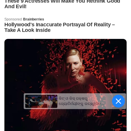
କିଟ୍‍ ଓ କିସ୍‍ ପକ୍ଷରୁ
ଜ୍ୟୋତିର୍ମୟୀଙ୍କୁ ଉଚ୍ଛ୍ୱସିତ
ସମ୍ବର୍ଦ୍ଧନା; ୫ଲକ୍ଷ ଟଙ୍କାର
ପ୍ରୋତ୍ସାହନ ରାଶି ପ୍ରଦାନ