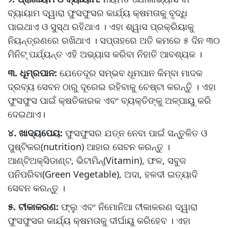
ବ୍ୟାୟାମ ଦ୍ୱାରା ଫୁସଫୁସର କାର୍ଯ୍ୟ କ୍ଷମତାକୁ ବୃଦ୍ଧି
ପାଇଥାଏ ଓ ସୁସ୍ଥ ରହିଥାଏ । ଏହା ଶ୍ୱାସ ପ୍ରକ୍ରିୟାକୁ
ନିୟନ୍ତ୍ରଣରେ ରଖିଥାଏ । ସପ୍ତାହରେ ଅତି କମରେ ୫ ଦିନ ୩୦
ମିନିଟ୍ ପର୍ଯ୍ୟନ୍ତ ଏହି ଅଭ୍ୟାସ କରିବା ନିହାତି ଆବଶ୍ୟକ ।
୩. ଧୂମ୍ରପାନ:
ଯେତେଦୂର ସମ୍ଭବ ଧୂମପାନ କିମ୍ବା ମାଦକ
ଦ୍ରବ୍ୟ ସେବନ ଠାରୁ ଦୂରେଇ ରହିବାକୁ ଚେଷ୍ଟା କରନ୍ତିୁ । ଏହା
ଫୁସଫୁସ ପାଇଁ କ୍ଷତିକାରକ ଏବଂ ବ୍ୟକ୍ତିଙ୍କୁ ଅଳ୍ପାୟୁ କରି
ଦେଇଥାଏ।
୪. ଖାଦ୍ୟପେୟ:
ଫୁସଫୁସର ଯତ୍ନ ନେବା ପାଇଁ ସନ୍ତୁଳିତ ଓ
ପୁଷ୍ଟିକର(nutrition) ଆହାର ସେବନ କରନ୍ତୁ ।
ଆଣ୍ଟିଅକ୍ସିଡାଣ୍ଟ, ଭିଟାମିନ୍(Vitamin), ଫଳ, ସବୁଜ
ପନିପରିବା(Green Vegetable), ଅଦା, ହଳଦୀ ଇତ୍ୟାଦି
ସେବନ କରନ୍ତୁ ।
୫. ଟୀକାକରଣ:
ଫ୍ଲୁ ଏବଂ ନିମୋନିଆ ଟୀକାକରଣ ଦ୍ୱାରା
ଫୁସଫୁସର କାର୍ଯ୍ୟ କ୍ଷମତାକୁ ଦୀର୍ଘାୟୁ କରିହେବ । ଏହା