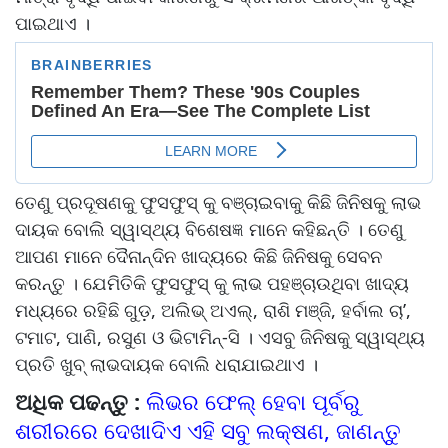
ପାଇଥାଏ ।
ତେଣୁ ପ୍ରଦୂଷଣକୁ ଫୁସଫୁସ୍ କୁ ବଞ୍ଚାଇବାକୁ କିଛି ଜିନିଷକୁ ଲାଭ
ଦାୟକ ବୋଲି ସ୍ୱାସ୍ଥ୍ୟ ବିଶେଷଜ୍ଞ ମାନେ କହିଛନ୍ତି । ତେଣୁ
ଆପଣ ମାନେ ଦୈନାନ୍ଦିନ ଖାଦ୍ୟରେ କିଛି ଜିନିଷକୁ ସେବନ
କରନ୍ତୁ । ଯେମିତିକି ଫୁସଫୁସ୍ କୁ ଲାଭ ପହଞ୍ଚାଉଥିବା ଖାଦ୍ୟ
ମଧ୍ୟରେ ରହିଛି ଗୁଡ଼, ଅଲିଭ୍ ଅଏଲ୍, ରାଶି ମଞ୍ଜି, ହର୍ବାଲ ଚା’,
ଟମାଟ, ପାଣି, ରସୁଣ ଓ ଭିଟାମିନ୍-ସି । ଏସବୁ ଜିନିଷକୁ ସ୍ୱାସ୍ଥ୍ୟ
ପ୍ରତି ଖୁବ୍ ଲାଭଦାୟକ ବୋଲି ଧରାଯାଇଥାଏ ।
ଅଧିକ ପଢନ୍ତୁ :
ଲିଭର ଫେଲ୍ ହେବା ପୂର୍ବରୁ
ଶରୀରରେ ଦେଖାଦିଏ ଏହି ସବୁ ଲକ୍ଷଣ, ଜାଣନ୍ତୁ