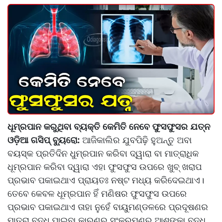
ଧୂମ୍ରପାନ କରୁଥିବା ବ୍ୟକ୍ତି କେମିତି ନେବେ ଫୁସଫୁସର ଯତ୍ନ
ଓଡ଼ିଆ ଗସିପ୍ ବ୍ୟୁରୋ:
ଆଜିକାଲିର ଯୁବପିଢ଼ି ହୁଅନ୍ତୁ ଅବା
ବୟସ୍କ ପ୍ରତିଦିନ ଧୁମ୍ରପାନ କରିବା ଦ୍ୱାରା ବା ମାତ୍ରାଧିକ
ଧୂମ୍ରପାନ କରିବା ଦ୍ୱାରା ଏହା ଫୁସଫୁସ ଉପରେ ଖୁବ୍ ଖରାପ
ପ୍ରଭାବ ପକାଇଥାଏ ପ୍ରାୟତଃ ନଷ୍ଟ ମଧ୍ୟ କରିଦେଇଥାଏ।
ତେବେ କେବଳ ଧୂମ୍ରପାନ ହିଁ ମଣିଷର ଫୁସଫୁସ ଉପରେ
ପ୍ରଭାବ ପକାଇଥାଏ ତାହା ନୁହେଁ ବାୟୁମଣ୍ଡଳରେ ପ୍ରଦୂଷଣର
ମାତ୍ରା ବୃଦ୍ଧି ପାଇବା କାରଣରୁ ସଂକ୍ରମଣର ଆଶଙ୍କା ବୃଦ୍ଧି