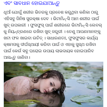
ଏବଂ ସାବଧାନ ହୋଇଯାଆନ୍ତୁ
ଧୂଆଁ ଯୋଗୁଁ ଶରୀର ଭିତରକୁ ପ୍ରବେଶ କରୁଥିବା କଣିକା ଠାରୁ
ଏହିସବୁ ଜିନିଷ ସୁରକ୍ଷା ଦେବ । ଭିଟାମିନ୍-ସି ଆମ ଶରୀର ପାଇଁ
ଖୁବ୍ ଉପକାରୀ । ଫୁସଫୁସ୍ ପାଇଁ ଶରୀରରେ ଭିଟାମିନ୍-ସି ଲେବଲ୍
କୁ ନିୟନ୍ତ୍ରଣରେ ରଖିବା ଖୁବ୍ ଜରୁରୀ । ତେଣୁ ଆପଣମାନଙ୍କୁ
ଖଟା ଫଳ ଖାଇବା ଉଚିତ୍ । ସାଧାରଣତଃ, ଫୁସଫୁସର କାର୍ଯ୍ୟ
କ୍ଷମତାକୁ ଦୀର୍ଘସ୍ଥାୟୀ କରିବା ପାଇଁ ଓ ଏହାକୁ ସୁସ୍ଥ ରଖିବା
ପାଇଁ କେଉଁ ସବୁ ଘରୋଇ ଉପାୟ ଲାଭଦାୟକ ହୋଇପାରିବ
ଆସନ୍ତୁ ଜାଣିବା।