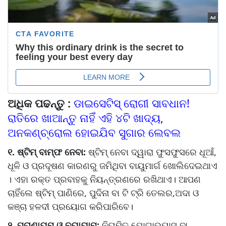
ଅଧିକ ପଢନ୍ତୁ :
ଡାଇସେଟିସ୍ ରୋଗୀ ସାବଧାନ!
ରାତିରେ ଖାଆନ୍ତୁ ନାହିଁ ଏହି ୪ଟି ଖାଦ୍ୟ,
ଅନକଣ୍ଚ୍ରୋଲ ହୋଇଯିବ ସୁଗାର ଲେବଲ
୧. ଷ୍ଟିମ୍ ବାମ୍ଫ ନେବା:
ଷ୍ଟିମ୍ ନେବା ଦ୍ୱାରା ଫୁସଫୁସରେ ଧୂଆଁ,
ଧୂଳି ଓ ପ୍ରଦୂଷଣ କାରଣରୁ ଜମିଥିବା ବାୟୁମାର୍ଗ ଖୋଲିଦେଇଥାଏ
। ଏହା ରକ୍ତ ପ୍ରବାହକୁ ନିୟନ୍ତ୍ରଣରେ ରଖିଥାଏ। ଆପଣ
ଚାହିଁଲେ ଷ୍ଟିମ୍ ପାଣିରେ, ପୁଦିନା ବା ଟି ଟ୍ରି ତେଲର,ଅଦା ଓ
କଞ୍ଚା ହଳଦୀ ପ୍ରୟୋଗ କରିପାରିବେ।
୨. ପ୍ରାଣାୟମ ଓ ବ୍ୟାୟାମ:
ନିୟମିତ ଯୋଗାଭ୍ୟାସ ବା