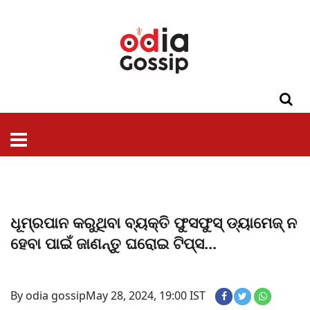
ଓଡିଶା
ଦେଶ-
ପଲିଟିକ୍ସ
ପ୍ରଶାସନ
ସ୍ୱାସ୍ଥ୍ୟ
ଗସିପ
ମନୋରଞ୍ଜନ
କ୍ରାଇମ
ଲାଇଫ
ସମସ୍ୟା
ଟେକ୍ନୋଲୋଜି
ଶିକ୍ଷା
ବିଜ୍ଞାନ
ଖେଳ
ବିଦେଶ
ସ୍ପେଶାଲ
ଷ୍ଟାଇଲ
ଧୂମ୍ରପାନ କରୁଥିବା ବ୍ୟକ୍ତି ଫୁସଫୁସ୍ ଡ୍ୟାମେଜ୍ ନ
ହେବା ପାଇଁ ଜାଣନ୍ତୁ ଘରୋଇ ଟିପ୍ସ...
By odia gossip
May 28, 2024, 19:00 IST