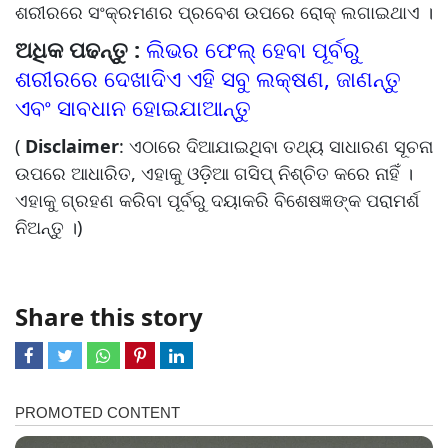
ଶରୀରରେ ସଂକ୍ରମଣର ପ୍ରବେଶ ଉପରେ ରୋକ୍ ଲଗାଇଥାଏ ।
ଅଧିକ ପଢନ୍ତୁ :
ଲିଭର ଫେଲ୍ ହେବା ପୂର୍ବରୁ
ଶରୀରରେ ଦେଖାଦିଏ ଏହି ସବୁ ଲକ୍ଷଣ, ଜାଣନ୍ତୁ
ଏବଂ ସାବଧାନ ହୋଇଯାଆନ୍ତୁ
(
Disclaimer
: ଏଠାରେ ଦିଆଯାଇଥିବା ତଥ୍ୟ ସାଧାରଣ ସୂଚନା
ଉପରେ ଆଧାରିତ, ଏହାକୁ ଓଡ଼ିଆ ଗସିପ୍ ନିଶ୍ଚିତ କରେ ନାହିଁ ।
ଏହାକୁ ଗ୍ରହଣ କରିବା ପୂର୍ବରୁ ଦୟାକରି ବିଶେଷଜ୍ଞଙ୍କ ପରାମର୍ଶ
ନିଅନ୍ତୁ ।)
Share this story