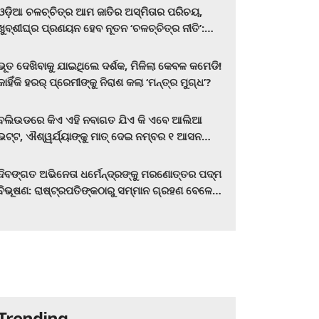
ଓଡ଼ିଆ ଚଳଚ୍ଚିତ୍ର ଆମ ଜାତିର ଅସ୍ମିତାର ପରିଚୟ,
ଖୁବ୍‌ଶୀଘ୍ର ପ୍ରଣୟନ ହେବ ନୂତନ ‘ଚଳଚ୍ଚିତ୍ର ନୀତି’:
ମୁଖ୍ୟମନ୍ତ୍ରୀ ମୋହନ ଚରଣ ମାଝୀ
ଭୂତ ଦେଖିବାକୁ ଯାଇଥିଲେ ଦର୍ଶକ, ମିଳିଲା କେବଳ କମେଡି!
କାହିଁକି ହରର୍‌ ପ୍ରେମୀଙ୍କୁ ନିରାଶ କଲା ‘ମନ୍ତ୍ର ମୁଗ୍ଧ’?
ବଲିଉଡରେ କିଏ ଏହି ନବାଗତ ଯିଏ କି ଏବେ ଆଲିଆ
ଭଟ୍ଟ, ଐଶ୍ୱର୍ଯ୍ୟାଙ୍କୁ ମାତ୍‌ ଦେଇ ନମ୍ବର ୧ ଆସନ
ହାତେଇଛନ୍ତି, ସିନେ ପ୍ରେମୀ ଏବେ ହିଁ ଜାଣି ନିଅନ୍ତୁ ...
ଦିବଙ୍ଗତ ଅଭିନେତା ଧର୍ମେନ୍ଦ୍ରଙ୍କୁ ମରଣୋତ୍ତର ପଦ୍ମ
ବିଭୂଷଣ: ରାଷ୍ଟ୍ରପତିଙ୍କଠାରୁ ସମ୍ମାନ ଗ୍ରହଣ ବେଳେ
ଭାବପ୍ରବଣ ହେଲେ ହେମା ମାଳିନୀ
Trending