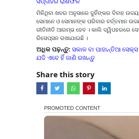
ସପ୍ତାହର ରାଶିଫଳ
ମିଳିଥିବା ଖବର ଅନୁସାରେ ଦୁହିଁଙ୍କର ବିବାହ ଉ
ସେମାନେ ଓ ସେମାନଙ୍କ ପରିବାର ବର୍ତ୍ତମାନ ଉଦୟ
ରୀତିନୀତି ଆରମ୍ଭ ହେବ । କାଲି ଦ୍ୱିପହରରେ ସେ
ରିସେପ୍ସନ ରଖାଯାଇଛି ।
ଅଧିକ ପଢ଼ନ୍ତୁ:
ସକାଳ ବା ପାହାନ୍ତିଆ ସେକ୍ସ
ଯଦି ଏବେ ହିଁ ଜାଣି ରଖନ୍ତୁ
Share this story