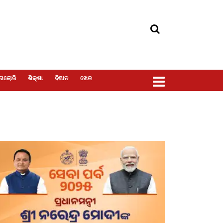
ୋଲୋଜି
ଶିକ୍ଷା
ବିଜ୍ଞାନ
ଖେଳ