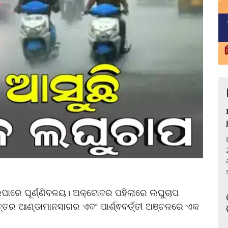
ଇପାରେ ଘୂର୍ଣ୍ଣିବଳୟ। ଅକ୍ଟୋବର ପହିଲାରେ ଲଘୁଚାପ
ତ୍ତର ଆଣ୍ଡାମାନସାଗର ଏବଂ ପାର୍ଶ୍ଵବର୍ତ୍ତୀ ଅଞ୍ଚଳରେ ଏକ