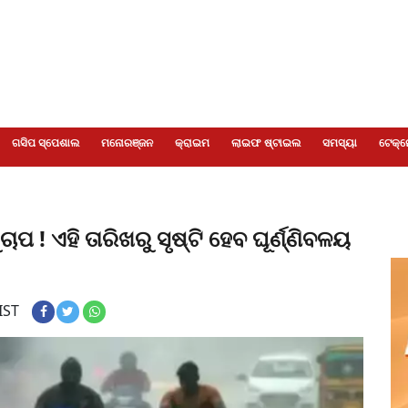
ଗସିପ ସ୍ପେଶାଲ
ମନୋରଞ୍ଜନ
କ୍ରାଇମ
ଲାଇଫ ଷ୍ଟାଇଲ
ସମସ୍ୟା
ଟେକ୍ନ
! ଏହି ତାରିଖରୁ ସୃଷ୍ଟି ହେବ ଘୂର୍ଣ୍ଣିବଳୟ
IST