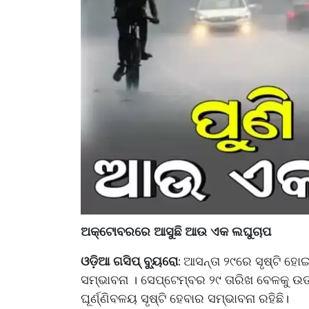
ଅକ୍ଟୋବରରେ ଆସୁଛି ଆଉ ଏକ ଲଘୁଚାପ
ଓଡ଼ିଆ ଗସିପ୍ ବ୍ୟୁରୋ
ଆସନ୍ତା ୨୯ରେ ସୃଷ୍ଟି ହୋ
:
ସମ୍ଭାବନା । ସେପ୍ଟେମ୍ବର ୨୯ ତାରିଖ ବେଳକୁ ଉ
ଘୂର୍ଣ୍ଣିବଳୟ ସୃଷ୍ଟି ହେବାର ସମ୍ଭାବନା ରହିଛି।