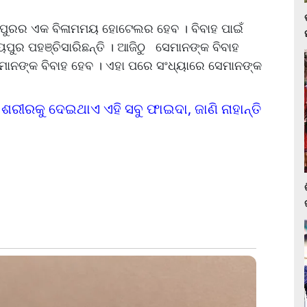
ଦୟପୁରର ଏକ ବିଳାମମୟ ହୋଟେଲର ହେବ । ବିବାହ ପାଇଁ
ପୁର ପହଞ୍ଚିସାରିଛନ୍ତି । ଆଜିଠୁ ସେମାନଙ୍କ ବିବାହ
ମାନଙ୍କ ବିବାହ ହେବ । ଏହା ପରେ ସଂଧ୍ୟାରେ ସେମାନଙ୍କ
 ଶରୀରକୁ ଦେଇଥାଏ ଏହି ସବୁ ଫାଇଦା, ଜାଣି ନାହାନ୍ତି