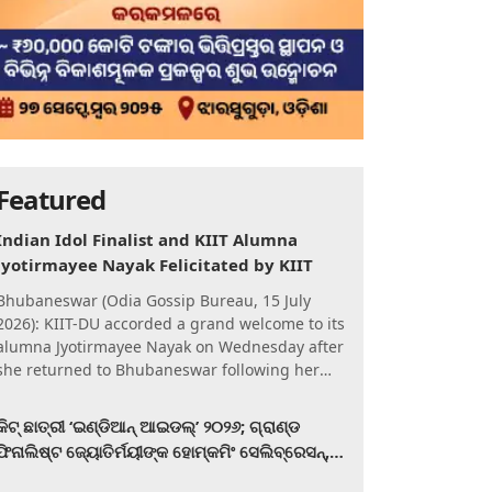
Featured
Indian Idol Finalist and KIIT Alumna
Jyotirmayee Nayak Felicitated by KIIT
Bhubaneswar (Odia Gossip Bureau, 15 July
2026): KIIT-DU accorded a grand welcome to its
alumna Jyotirmayee Nayak on Wednesday after
she returned to Bhubaneswar following her
qualification for the Gra
କିଟ୍‍ ଛାତ୍ରୀ ‘ଇଣ୍ଡିଆନ୍ ଆଇଡଲ୍‌’ ୨୦୨୬; ଗ୍ରାଣ୍ଡ
ଫିନାଲିଷ୍ଟ ଜ୍ୟୋତିର୍ମୟୀଙ୍କ ହୋମ୍‍କମିଂ ସେଲିବ୍ରେସନ୍‍,
କିଟରେ ଉଚ୍ଛ୍ୱସିତ ସମ୍ବର୍ଦ୍ଧନା