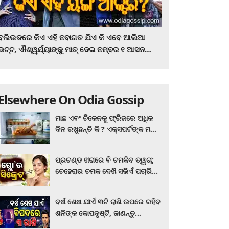
ବଲିଉଡରେ କିଏ ଏହି ନବାଗତ ଯିଏ କି ଏବେ ଆଲିଆ
ଭଟ୍ଟ, ଐଶ୍ୱର୍ଯ୍ୟାଙ୍କୁ ମାତ୍‌ ଦେଇ ନମ୍ବର ୧ ଆସନ
ହାତେଇଛନ୍ତି, ସିନେ ପ୍ରେମୀ ଏବେ ହିଁ ଜାଣି ନିଅନ୍ତୁ ...
Elsewhere On Odia Gossip
ମାଛ ଏବଂ ଚିକେନକୁ ଫ୍ରିଜରେ ଅଧିକ
ଦିନ ରଖୁଛନ୍ତି କି ? ଏକ୍ସପର୍ଟଙ୍କ ମତ
କିଛି ଏପରି ରହିଛି...
ପ୍ରଚଣ୍ଡ ଖରାରେ ବି ଚମକିବ ତ୍ୱଚା;
ଚେହେରାର ଚମକ ଦେଖି ସଭିଏଁ ପଚାରିବେ
ଗ୍ଲୋ’ର ସିକ୍ରେଟ! ଆପଣାନ୍ତୁ ଏହି...
ବର୍ଷ ଶେଷ ଯାଏଁ ୩ଟି ରାଶି ଉପରେ ରହିବ
ଶନିଙ୍କ କୋପଦୃଷ୍ଟି, ଜାଣନ୍ତୁ
ଆପଣଙ୍କ ରାଶି ଏଥିରେ ନାହିଁ ତ?