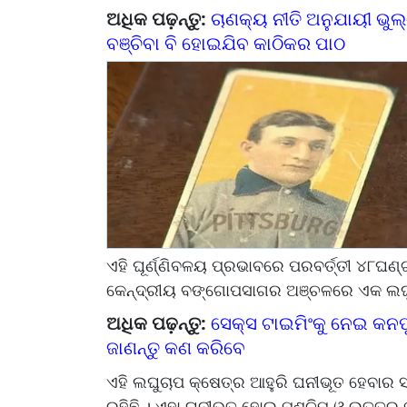
ଅଧିକ ପଢ଼ନ୍ତୁ:
ଚାଣକ୍ୟ ନୀତି ଅନୁଯାୟୀ ଭୁଲ୍‌ର
ବଞ୍ଚିବା ବି ହୋଇଯିବ କାଠିକର ପାଠ
ଏହି ଘୂର୍ଣ୍ଣିବଳୟ ପ୍ରଭାବରେ ପରବର୍ତ୍ତୀ ୪୮ଘଣ୍ଟ
କେନ୍ଦ୍ରୀୟ ବଙ୍ଗୋପସାଗର ଅଞ୍ଚଳରେ ଏକ ଲଘୁଚ
ଅଧିକ ପଢ଼ନ୍ତୁ:
ସେକ୍ସ ଟାଇମିଂକୁ ନେଇ କନଫ୍ୟ
ଜାଣନ୍ତୁ କଣ କରିବେ
ଏହି ଲଘୁଚାପ କ୍ଷେତ୍ର ଆହୁରି ଘନୀଭୂତ ହେବାର ସମ
ରହିଛି । ଏହା ଘନୀଭୂତ ହୋଇ ପଶ୍ଚିମ ଓ ଉତ୍ତର