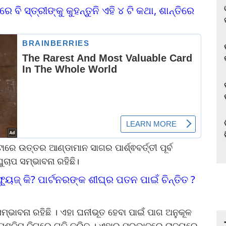
େ ବି ସ୍ତ୍ରୀଙ୍କୁ କୁହନ୍ତୁନି ଏହି ୪ ଟି କଥା, ଶାନ୍ତିରେ
ାରେ ଉତ୍ତର ଆଣ୍ଡାମାନ ସାଗର ପାର୍ଶ୍ଵବର୍ତ୍ତୀ ପୂର୍ବ
ାପ ସମ୍ଭାବନା ରହିଛି।
ୁଜ୍ କି? ପାର୍ଟନରଙ୍କ ଶୀଘ୍ର ପତନ ପାଇଁ ଚିନ୍ତିତ ?
୍ଭାବନା ରହିଛି । ଏହା ଘନୀଭୂତ ହେବା ପାଇଁ ପାଗ ଅନୁକୂଳ
 ପଶ୍ଚିମ ଦିଗରେ ଗତି କରିବ । ଏହାର ପ୍ରଭାବରେ ରାଜ୍ୟରେ