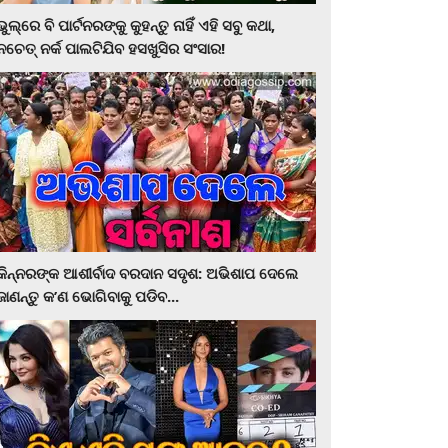
ଭୁଲ୍‌ରେ ବି ପାର୍ଟନରଙ୍କୁ କୁହନ୍ତୁ ନାହିଁ ଏହି ସବୁ କଥା,
ନଚେତ୍‌ ନର୍କ ପାଲଟିଯିବ ହସଖୁସିର ସଂସାର!
କିନ୍ନରଙ୍କ ଆଶୀର୍ବାଦ ବରଦାନ ସଦୃଶ: ଅଭିଶାପ ଦେଲେ
ଜାଣନ୍ତୁ କ’ଣ ଭୋଗିବାକୁ ପଡିବ...