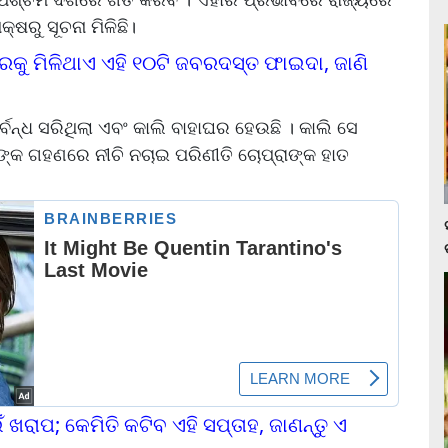
ଷରୁ ସୂଚନା ମିଳିଛି।
ରକୁ ମିଳିଥାଏ ଏହି ୧୦ଟି ଜବରଦସ୍ତ ଫାଇଦା, ଜାଣି
୍ବନ୍ଧ ସରିଥିଲା ଏବଂ କାଲି ବାହାଘର ହେଉଛି । କାଲି ସେ
ନଙ୍କ ଗହଣରେ ନୀଚି ନଚାଇ ପରିଣୀତି ଚୋପ୍ରାଙ୍କ ହାତ
 ଖରାପ; କେମିତି କଟିବ ଏହି ସପ୍ତାହ, ଜାଣନ୍ତୁ ଏ