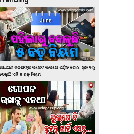
ସାଧାରଣ ଜନତାଙ୍କ ପକେଟ ଉପରେ ପଡ଼ିବ ବୋଝ! ଜୁନ ୧ରୁ
ବଦଳୁଛି ଏହି ୫ ବଡ଼ ନିୟମ