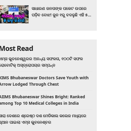
ସାଧାରଣ ଜନତାଙ୍କ ପକେଟ ଉପରେ
ପଡ଼ିବ ବୋଝ! ଜୁନ ୧ରୁ ବଦଳୁଛି ଏହି ୫
ବଡ଼ ନିୟମ
Most Read
ଏମ୍ସ ଭୁବନେଶ୍ୱରର ଅନନ୍ୟ ସଫଳତା, ୧୦୦ଟି ସଫଳ
ରୋବୋଟିକ୍ ଅସ୍ତ୍ରୋପଚାର ସମ୍ପନ୍ନ
KIMS Bhubaneswar Doctors Save Youth with
Arrow Lodged Through Chest
AIIMS Bhubaneswar Shines Bright: Ranked
among Top 10 Medical Colleges in India
ସାରା ଦେଶରେ ଶ୍ରେଷ୍ଠ ଦଶ ମେଡିକାଲ କଲେଜ ମଧ୍ୟରେ
ସ୍ଥାନ ପାଇଲା ଏମ୍ସ ଭୁବନେଶ୍ବର