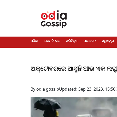
ଓଡିଶା
ଦେଶ-
ପଲିଟିକ୍ସ
ପ୍ରଶାସନ
ସ୍ୱାସ୍ଥ୍ୟ
ଗସିପ
ମନୋରଞ୍ଜନ
କ୍ରାଇମ
ଲାଇଫ
ସମସ୍ୟା
ଟେକ୍ନୋଲୋଜି
ଶିକ୍ଷା
ବିଜ୍ଞାନ
ଖେଳ
ବିଦେଶ
ସ୍ପେଶାଲ
ଷ୍ଟାଇଲ
ଓଡିଶା
ଦେଶ-ବିଦେଶ
ପଲିଟିକ୍ସ
ପ୍ରଶାସନ
ସ୍ୱାସ୍ଥ୍ୟ
ଅକ୍ଟୋବରରେ ଆସୁଛି ଆଉ ଏକ ଲଘୁଚାପ 
By odia gossip
Updated: Sep 23, 2023, 15:50 