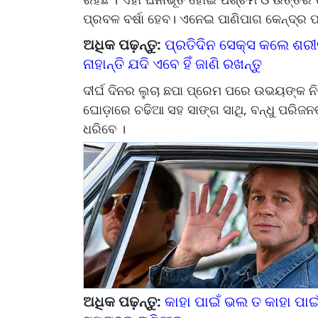
ପ୍ରବଳ ବର୍ଷା ହେବ। ଏନେଇ ପାଣିପାଗ କେନ୍ଦ୍ର ପକ୍
ଅଧିକ ପଢ଼ନ୍ତୁ:
ପ୍ରତିଦିନ ସେକ୍ସ କଲେ ଶରୀ
ନାହାନ୍ତି ଯଦି ଏବେ ହିଁ ଜାଣି ରଖନ୍ତୁ
ଦୀର୍ଘ ଦିନର ଲୁଚା ଛପା ପ୍ରେମ ପରେ ଉଭୟଙ୍କ ନିର
ଘୋଡ଼ାରେ ଚଢିଆ ସହ ସାଙ୍ଗ ସାଥି, ବନ୍ଧୁ ପରିଜ
ଧରିବେ ।
ଅଧିକ ପଢ଼ନ୍ତୁ:
କାହା ପାଇଁ ଭଲ ତ କାହା ପାଇଁ