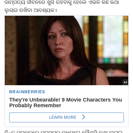
ଦାମ୍ପତ୍ୟ ଜୀବନରେ ଖୁସି ରହିବାକୁ ହେଲେ ଏଭଳି କିଛି କଥା
ଲୁଚାଇ ରଖିବା ଆବଶ୍ୟକ।
କିନ୍ତୁ ପ୍ରକୁତରେ ପରସ୍ପର ମଧ୍ୟରେ କୌଣସି କଥା ଲୁଚାଇ