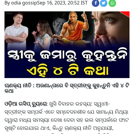
By odia gossip
Sep 16, 2023, 20:52 IST
ଚାଣକ୍ୟ ନୀତି : ଅଜଣାନ୍ତାରେ ବି ସ୍ତ୍ରୀଙ୍କୁ କୁହନ୍ତୁନି ଏହି ୪ ଟି
କଥା
ଓଡ଼ିଆ ଗସିପ୍ ବ୍ୟୁରୋ
ଖୁସି ବିବାହର ରହସ୍ୟ: ସ୍ୱାମୀ-
:
ସ୍ତ୍ରୀଙ୍କ ସମ୍ପର୍କ ଏତେ ସମ୍ବେଦନଶୀଳ ଯେ ସାମାନ୍ୟ ମିଥ୍ୟା
ଦ୍ୱାରା ମଧ୍ୟ ସମସ୍ୟା ଦେଖା ଦେବା ସହ ଭଲ ସମ୍ପର୍କରେ ଫାଟ
ସୃଷ୍ଟି ହୋଇଯାଇ ଥାଏ, କିନ୍ତୁ ଚାଣକ୍ୟ ନୀତି ଅନୁଯାୟୀ,