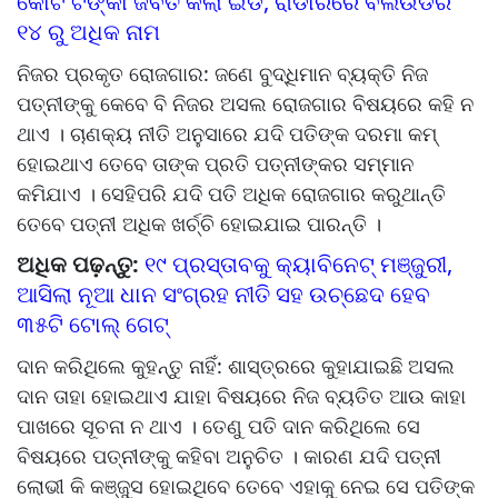
କୋଟି ଟଙ୍କା ଜବତ କଲା ଇଡି, ରାଡାରରେ ବଲିଉଡର
୧୪ ରୁ ଅଧିକ ନାମ
ନିଜର ପ୍ରକୃତ ରୋଜଗାର: ଜଣେ ବୁଦ୍ଧିମାନ ବ୍ୟକ୍ତି ନିଜ
ପତ୍ନୀଙ୍କୁ କେବେ ବି ନିଜର ଅସଲ ରୋଜଗାର ବିଷୟରେ କହି ନ
ଥାଏ । ଚାଣକ୍ୟ ନୀତି ଅନୁସାରେ ଯଦି ପତିଙ୍କ ଦରମା କମ୍
ହୋଇଥାଏ ତେବେ ତାଙ୍କ ପ୍ରତି ପତ୍ନୀଙ୍କର ସମ୍ମାନ
କମିଯାଏ । ସେହିପରି ଯଦି ପତି ଅଧିକ ରୋଜଗାର କରୁଥାନ୍ତି
ତେବେ ପତ୍ନୀ ଅଧିକ ଖର୍ଚ୍ଚି ହୋଇଯାଇ ପାରନ୍ତି ।
ଅଧିକ ପଢ଼ନ୍ତୁ:
୧୯ ପ୍ରସ୍ତାବକୁ କ୍ୟାବିନେଟ୍ ମଞ୍ଜୁରୀ,
ଆସିଲା ନୂଆ ଧାନ ସଂଗ୍ରହ ନୀତି ସହ ଉଚ୍ଛେଦ ହେବ
୩୫ଟି ଟୋଲ୍ ଗେଟ୍‌
ଦାନ କରିଥିଲେ କୁହନ୍ତୁ ନାହିଁ: ଶାସ୍ତ୍ରରେ କୁହାଯାଇଛି ଅସଲ
ଦାନ ତାହା ହୋଇଥାଏ ଯାହା ବିଷୟରେ ନିଜ ବ୍ୟତିତ ଆଉ କାହା
ପାଖରେ ସୂଚନା ନ ଥାଏ । ତେଣୁ ପତି ଦାନ କରିଥିଲେ ସେ
ବିଷୟରେ ପତ୍ନୀଙ୍କୁ କହିବା ଅନୁଚିତ । କାରଣ ଯଦି ପତ୍ନୀ
ଲୋଭୀ କି କଞ୍ଜୁସ ହୋଇଥିବେ ତେବେ ଏହାକୁ ନେଇ ସେ ପତିଙ୍କ