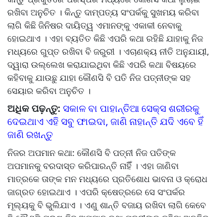
ରଖିବା ଅନୁଚିତ । କିନ୍ତୁ ଦାମ୍ପତ୍ୟ ସଂପର୍କକୁ ସୁଖମୟ କରିବା
ଲାଗି କିଛି ଜିନିଷର ଦାୟିତ୍ୱ ଏମାନଙ୍କୁ ଏକାକୀ ନେବାକୁ
ହୋଇଥାଏ । ଏହା ବ୍ୟତିତ କିଛି ଏପରି କଥା ରହିଛି ଯାହାକୁ ନିଜ
ମଧ୍ୟରେ ଗୁପ୍ତ ରଖିବା ବି ଜରୁରୀ । ଏଚାଣକ୍ୟ ନୀତି ଅନୁଯାୟୀ,
ଦ୍ୱାରା ଉଲ୍ଲେଖ କରାଯାଇଥିବା କିଛି ଏପରି କଥା ବିଷୟରେ
କହିବାକୁ ଯାଉଛୁ ଯାହା କୌଣସି ବି ପତି ନିଜ ପତ୍ନୀଙ୍କ ସହ
ସେୟାର କରିବା ଅନୁଚିତ ।
ଅଧିକ ପଢ଼ନ୍ତୁ:
ସକାଳ ବା ପାହାନ୍ତିଆ ସେକ୍ସ ଶରୀରକୁ
ଦେଇଥାଏ ଏହି ସବୁ ଫାଇଦା, ଜାଣି ନାହାନ୍ତି ଯଦି ଏବେ ହିଁ
ଜାଣି ରଖନ୍ତୁ
ନିଜର ଅପମାନ କଥା: କୌଣସି ବି ପତ୍ନୀ ନିଜ ପତିଙ୍କ
ଅପମାନକୁ ବରଦାସ୍ତ କରିପାରନ୍ତି ନାହିିଁ । ଏହା ଜାଣିବା
ମାତ୍ରକେ ତାଙ୍କ ମନ ମଧ୍ୟରେ ପ୍ରତିଶୋଧ ଭାବନା ଓ କ୍ରୋଧ
ଜାଗ୍ରତ ହୋଇଥାଏ । ଏପରି କ୍ଷେତ୍ରରେ ସେ ସଂପର୍କର
ମୂଲ୍ୟକୁ ବି ଭୁଲିଯାଏ । ଏଣୁ ଶାନ୍ତି ବଜାୟ ରଖିବା ଲାଗି କେବେ