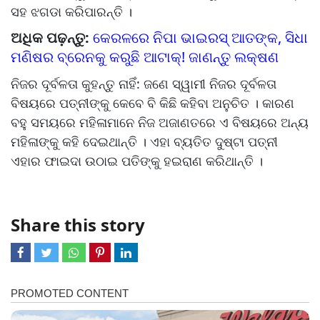
ସହ ଝଗଡା କରିପାରନ୍ତି ।
ଅଧିକ ପଢ଼ନ୍ତୁ:
କେରଳରେ ନିପା ଭାଇରସ୍ ଆତଙ୍କ, ସିଧା
ମଣିଷର ବ୍ରେନକୁ କରୁଛି ଆଟାକ୍! ଜାଣନ୍ତୁ ଲକ୍ଷଣ
ନିଜର ଦୂର୍ବଳତା କୁହନ୍ତୁ ନାହିଁ: ଜଣେ ସ୍ୱାମୀ ନିଜର ଦୂର୍ବଳତା
ବିଷୟରେ ପତ୍ନୀଙ୍କୁ କେବେ ବି କିଛି କହିବା ଅନୁଚିତ । କାରଣ
ବହୁ ସମୟରେ ମହିଳାମାନେ ନିଜ ଅଜାଣତରେ ଏ ବିଷୟରେ ଅନ୍ୟ
ମହିଳାଙ୍କୁ କହି ଦେଇଥାନ୍ତି । ଏହା ବ୍ୟତିତ ଦୁଷ୍ଟା ପତ୍ନୀ
ଏହାର ଫାଇଦା ଉଠାଇ ପତିଙ୍କୁ ହଇରାଣ କରିଥାନ୍ତି ।
Share this story