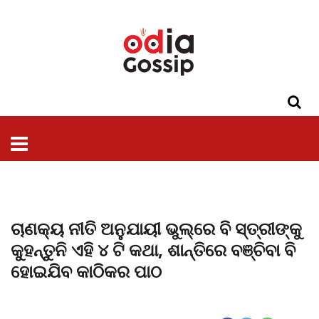
ଓଡିଶା
ଦେଶ-
ପଲିଟିକ୍ସ
ପ୍ରଶାସନ
ସ୍ୱାସ୍ଥ୍ୟ
ଗସିପ
ମନୋରଞ୍ଜନ
କ୍ରାଇମ
ଲାଇଫ
ସମସ୍ୟା
ଟେକ୍ନୋଲୋଜି
ଶିକ୍ଷା
ବିଜ୍ଞାନ
ଖେଳ
ବିଦେଶ
ସ୍ପେଶାଲ
ଷ୍ଟାଇଲ
ଚାଣକ୍ୟ ନୀତି ଅନୁଯାୟୀ ଭୁଲ୍‌ରେ ବି ସ୍ତ୍ରୀଙ୍କୁ
କୁହନ୍ତୁନି ଏହି ୪ ଟି କଥା, ଶାନ୍ତିରେ ବଞ୍ଚିବା ବି
ହୋଇଯିବ କାଠିକର ପାଠ