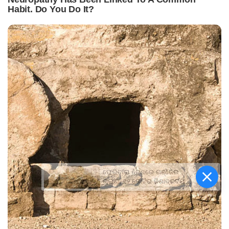
ଫେରିବାଲା ବେଶରେ ଗଞ୍ଜେଇ
ଚାଲାଣ, ୧୨ କୋଟିର ନିଶାଦ୍ରବ୍ୟ
ଜବତ