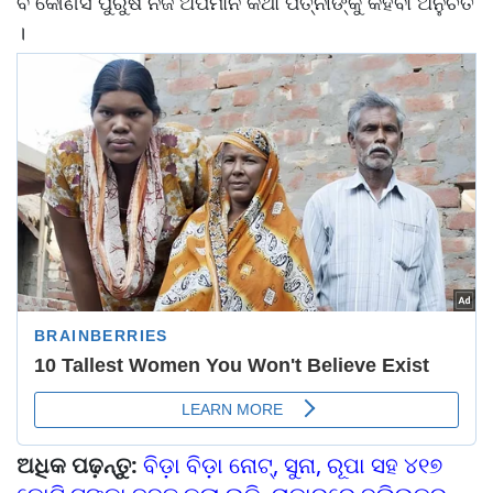
ବି କୌଣସି ପୁରୁଷ ନିଜ ଅପମାନ କଥା ପତ୍ନୀଙ୍କୁ କହିବା ଅନୁଚିତ
।
ଅଧିକ ପଢ଼ନ୍ତୁ:
ବିଡ଼ା ବିଡ଼ା ନୋଟ୍, ସୁନା, ରୂପା ସହ ୪୧୭