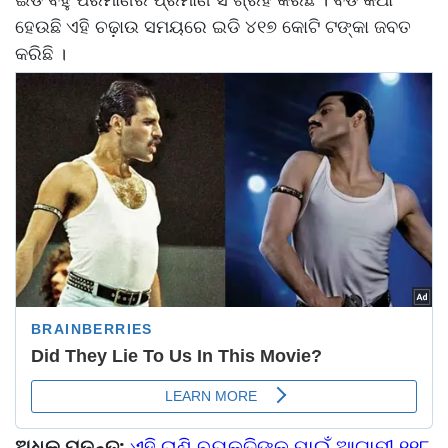
ହେଉଛି ଏହି ଚଢ଼ାଉ ସମୟରେ ଇଡି ୪୧୭ କୋଟି ଟଙ୍କା ଜବତ
କରିଛି ।
ଅଧିକ ପଢ଼ନ୍ତୁ:
ଏହି ରାଶି ବ୍ୟକ୍ତିଙ୍କ ପାଇଁ ଆଗାମୀ ୧୧୮