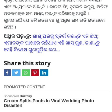
ଏବଂ ଅନ୍ୟମାନେ ଅଛନ୍ତି । ଭାରତୀ ସିଂ, ନୁସରତ ଭରୁଚା, ଅତିଫ
ଅସଲମଙ୍କ ନାମ ମଧ୍ୟ ତଦନ୍ତ ପରିସରକୁ ଆସୁଛି ।
କୁହାଯାଉଛି ଯେ ବଲିଉଡର ୧୪ ରୁ ଅଧିକ ନାମ ଇଡି ରାଡାରରେ
ରହିଛି ।
ଅଧିକ ପଢ଼ନ୍ତୁ:
ଶାଶୂ ଘରକୁ ସ୍ବର୍ଗ କରନ୍ତି ଏହି ଝିଅ;
ଏମାନଙ୍କ ପାଖରେ ରହିଥାଏ ଏହି ଖାସ୍ ଗୁଣ, ଜାଣନ୍ତୁ
ସେହି ବିଶେଷ ଗୁଣଗୁଡ଼ିକ କଣ...
Share this story