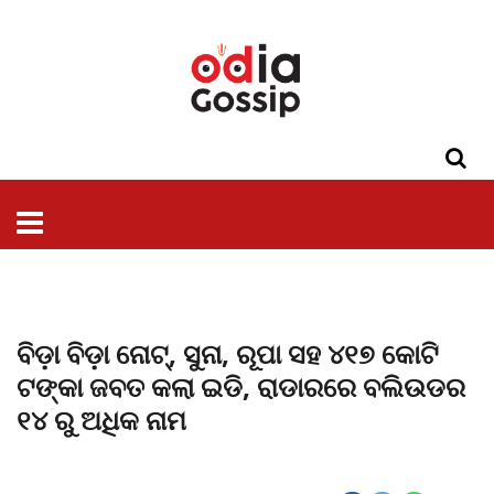
ଓଡିଶା
ଦେଶ-
ପଲିଟିକ୍ସ
ପ୍ରଶାସନ
ସ୍ୱାସ୍ଥ୍ୟ
ଗସିପ
ମନୋରଞ୍ଜନ
କ୍ରାଇମ
ଲାଇଫ
ସମସ୍ୟା
ଟେକ୍ନୋଲୋଜି
ଶିକ୍ଷା
ବିଜ୍ଞାନ
ଖେଳ
ବିଦେଶ
ସ୍ପେଶାଲ
ଷ୍ଟାଇଲ
ବିଡ଼ା ବିଡ଼ା ନୋଟ୍, ସୁନା, ରୂପା ସହ ୪୧୭ କୋଟି
ଟଙ୍କା ଜବତ କଲା ଇଡି, ରାଡାରରେ ବଲିଉଡର
୧୪ ରୁ ଅଧିକ ନାମ