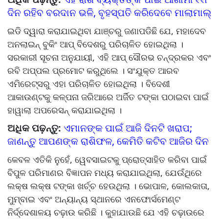
ଦିନ ରହିବ ବରଦାନ ଭଳି, ବୃହସ୍ପତି କରିଦେବେ ମାଲାମାଲ୍
ଇଡି ଦ୍ୱାରା କରାଯାଇଥିବା ଯାଞ୍ଚରୁ ଜଣାପଡିଛି ଯେ, ମହାଦେବ
ଅନଲାଇନ୍ ବୁକିଂ ଆପ୍ ବିଦେଶରୁ ପରିଚାଳିତ ହୋଇଥିଲା ।
ସରକାରୀ ସୂଚନା ଅନୁଯାୟୀ, ଏହି ଆପ୍ ସୌରଭ ଚନ୍ଦ୍ରକର ଏବଂ
ରବି ଅପ୍ପଲ ପ୍ରମୋଟ କରୁଥିଲେ । ସଂଯୁକ୍ତ ଆରବ
ଏମିରେଟ୍ସରୁ ଏହା ପରିଚାଳିତ ହୋଇଥିଲା । ବିଦେଶୀ
ଆକାଉଣ୍ଟକୁ କଳ୍ପନା ଜରିଆରେ ଅର୍ଜିତ ଟଙ୍କା ପଠାଇବା ପାଇଁ
ହାୱାଲା ଅପରେସନ୍ କରାଯାଇଥିଲା ।
ଅଧିକ ପଢ଼ନ୍ତୁ:
ଏମାନଙ୍କ ପାଇଁ ଆଜି ଦିନଟି ଖରାପ;
ଜାଣନ୍ତୁ ଆପଣଙ୍କ ରାଶିଫଳ, କେମିତି କଟିବ ଆଜିର ଦିନ
କେବଳ ଏତିକି ନୁହେଁ, ୱେବସାଇଟକୁ ପ୍ରୋତ୍ସାହିତ କରିବା ପାଇଁ
ବିପୁଳ ପରିମାଣର ବିଜ୍ଞାପନ ମଧ୍ୟ କରାଯାଇଥିଲା, ଯେଉଁଥିରେ
ଲକ୍ଷ ଲକ୍ଷ ଟଙ୍କା ଖର୍ଚ୍ଚ ହେଉଥିଲା । ଭୋପାଳ, କୋଲକାତା,
ମୁମ୍ବାଇ ଏବଂ ଅନ୍ୟାନ୍ୟ ସ୍ଥାନରେ ଏନଫୋର୍ସମେଣ୍ଟ
ନିର୍ଦ୍ଦେଶାଳୟ ଚଢ଼ାଉ କରିଛି । କୁହାଯାଉଛି ଯେ ଏହି ଚଢ଼ାଉରେ