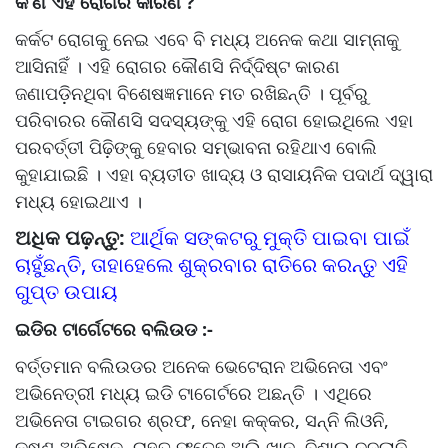
କ’ଣ ଏହି ରୋଗର କାରଣ ?
କର୍କଟ ରୋଗକୁ ନେଇ ଏବେ ବି ମଧ୍ୟ ଅନେକ କଥା ସାମ୍ନାକୁ
ଆସିନାହିଁ । ଏହି ରୋଗର କୌଣସି ନିର୍ଦ୍ଦିଷ୍ଟ କାରଣ
ଜଣାପଡ଼ିନଥିବା ବିଶେଷଜ୍ଞମାନେ ମତ ରଖିଛନ୍ତି । ପୂର୍ବରୁ
ପରିବାରର କୌଣସି ସଦସ୍ୟଙ୍କୁ ଏହି ରୋଗ ହୋଇଥିଲେ ଏହା
ପରବର୍ତ୍ତୀ ପିଢ଼ିଙ୍କୁ ହେବାର ସମ୍ଭାବନା ରହିଥାଏ ବୋଲି
କୁହାଯାଇଛି । ଏହା ବ୍ୟତୀତ ଖାଦ୍ୟ ଓ ରାସାୟନିକ ପଦାର୍ଥ ଦ୍ୱାରା
ମଧ୍ୟ ହୋଇଥାଏ ।
ଅଧିକ ପଢ଼ନ୍ତୁ:
ଆର୍ଥିକ ସଙ୍କଟରୁ ମୁକ୍ତି ପାଇବା ପାଇଁ
ଚାହୁଁଛନ୍ତି, ତାହାହେଲେ ଶୁକ୍ରବାର ରାତିରେ କରନ୍ତୁ ଏହି
ଗୁପ୍ତ ଉପାୟ
ଇଡିର ଟାର୍ଗେଟରେ ବଲିଉଡ :-
ବର୍ତ୍ତମାନ ବଲିଉଡର ଅନେକ ଭେଟେରାନ ଅଭିନେତା ଏବଂ
ଅଭିନେତ୍ରୀ ମଧ୍ୟ ଇଡି ଟାଗେର୍ଟରେ ଅଛନ୍ତି । ଏଥିରେ
ଅଭିନେତା ଟାଇଗର ଶ୍ରଫ, ନେହା କକ୍କର, ସନ୍ନି ଲିଓନି,
କୃଷ୍ଣ ଅଭିଷେକ, ରାହତ ଫତେହ ଅଲି ଖାନ, ବିଶାଲ ଦଦଲାନି