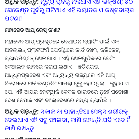
ଅଧିକ ପଢ଼ନ୍ତୁ:
ମୃତ୍ୟୁ ପୂର୍ବରୁ ମିଳିଥାଏ ଏହି ଲକ୍ଷଣ; ୪୦
ସେକେଣ୍ଡ ପୂର୍ବରୁ ଘଟିଥାଏ ଏହି ଭୟାନକ ଓ କଷ୍ଟଦାୟକ
ଘଟଣା!
ମହାଦେବ ଆପ୍ କେସ୍ କ’ଣ?
ମହାଦେବ ଆପ୍ ପ୍ରକୃତରେ ବେଆଇନ ବ୍ୟାଟିଂ ପାଇଁ ଏକ
ଅନଲାଇନ୍ ପ୍ଲାଟଫର୍ମ ଯେଉଁଥିରେ କାର୍ଡ ଖେଳ, କ୍ରିକେଟ୍,
ବ୍ୟାଡମିଣ୍ଟନ୍ ଖେଳାଯାଏ । ଏହି ଖେଳଗୁଡିକରେ ବେଟିଂ
ବେଆଇନ ଭାବରେ କରାଯାଇଥାଏ । ଛତିଶଗଡ,
ଆନ୍ଧ୍ରପ୍ରଦେଶ ଏବଂ ଅନ୍ୟାନ୍ୟ ରାଜ୍ୟରେ ଏହି ଆପ୍
ବିରୋଧରେ ମନି ଲଣ୍ଡରିଂ ମାମଲା ରୁଜୁ ହୋଇଥିଲା । କୁହାଯାଏ
ଯେ, ଏହି ଆପର ନେଟୱାର୍କ କେବଳ ଭାରତରେ ନୁହେଁ ପଡୋଶୀ
ଦେଶ ନେପାଳ ଏବଂ ବାଂଲାଦେଶରେ ମଧ୍ୟ ବ୍ୟାପିଛି ।
ଅଧିକ ପଢ଼ନ୍ତୁ:
ସକାଳ ବା ପାହାନ୍ତିଆ ସେକ୍ସ ଶରୀରକୁ
ଦେଇଥାଏ ଏହି ସବୁ ଫାଇଦା, ଜାଣି ନାହାନ୍ତି ଯଦି ଏବେ ହିଁ
ଜାଣି ରଖନ୍ତୁ