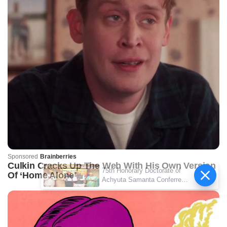
75th Honorary Doctorate of
Achyuta Samanta Conferred
by Maharaja Ganga Singh
University