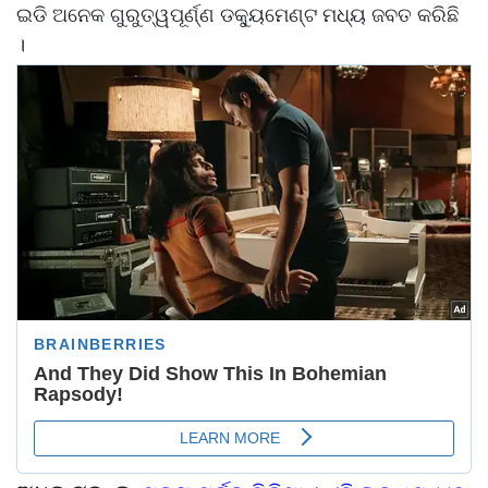
ଇଡି ଅନେକ ଗୁରୁତ୍ୱପୂର୍ଣ୍ଣ ଡକ୍ୟୁମେଣ୍ଟ ମଧ୍ୟ ଜବତ କରିଛି
।