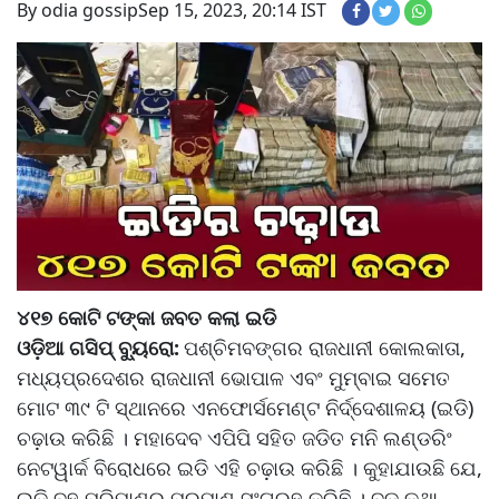
By odia gossip
Sep 15, 2023, 20:14 IST
୪୧୭ କୋଟି ଟଙ୍କା ଜବତ କଲା ଇଡି
ଓଡ଼ିଆ ଗସିପ୍ ବ୍ୟୁରୋ:
ପଶ୍ଚିମବଙ୍ଗର ରାଜଧାନୀ କୋଲକାତା,
ମଧ୍ୟପ୍ରଦେଶର ରାଜଧାନୀ ଭୋପାଳ ଏବଂ ମୁମ୍ବାଇ ସମେତ
ମୋଟ ୩୯ ଟି ସ୍ଥାନରେ ଏନଫୋର୍ସମେଣ୍ଟ ନିର୍ଦ୍ଦେଶାଳୟ (ଇଡି)
ଚଢ଼ାଉ କରିଛି । ମହାଦେବ ଏପିପି ସହିତ ଜଡିତ ମନି ଲଣ୍ଡରିଂ
ନେଟୱାର୍କ ବିରୋଧରେ ଇଡି ଏହି ଚଢ଼ାଉ କରିଛି । କୁହାଯାଉଛି ଯେ,
ଇଡି ବହୁ ପରିମାଣର ପ୍ରମାଣ ସଂଗ୍ରହ କରିଛି । ବଡ କଥା