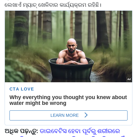
ଲେଖାଏଁ ମ୍ୟାଚ୍‌‌ ଖେଳିବାର କାର୍ଯ୍ୟକ୍ରମ ରହିଛି।
ଅଧିକ ପଢ଼ନ୍ତୁ:
ଡାଇବେଟିସ ହେବା ପୂର୍ବରୁ ଶରୀରରେ