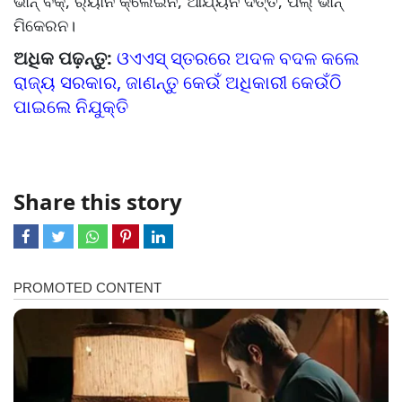
ଭାନ୍‌‌ ବିକ୍‌‌, ର‍୍ୟାନ କ୍ଲେଇନ, ଆର୍ଯ୍ୟନ ଦତ୍ତ, ପଲ୍‌‌ ଭାନ୍‌‌
ମିକେରନ।
ଅଧିକ ପଢ଼ନ୍ତୁ:
ଓଏଏସ୍‌‌ ସ୍ତରରେ ଅଦଳ ବଦଳ କଲେ
ରାଜ୍ୟ ସରକାର, ଜାଣନ୍ତୁ କେଉଁ ଅଧିକାରୀ କେଉଁଠି
ପାଇଲେ ନିଯୁକ୍ତି
Share this story