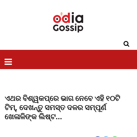
ଓଡିଶା
ଦେଶ-
ପଲିଟିକ୍ସ
ପ୍ରଶାସନ
ସ୍ୱାସ୍ଥ୍ୟ
ଗସିପ
ମନୋରଞ୍ଜନ
କ୍ରାଇମ
ଲାଇଫ
ସମସ୍ୟା
ଟେକ୍ନୋଲୋଜି
ଶିକ୍ଷା
ବିଜ୍ଞାନ
ଖେଳ
ବିଦେଶ
ସ୍ପେଶାଲ
ଷ୍ଟାଇଲ
ଏଥର ବିଶ୍ୱକପ୍‌‌ରେ ଭାଗ ନେବେ ଏହି ୧୦ଟି
ଟିମ୍, ଦେଖନ୍ତୁ ସମସ୍ତ ଦଳର ସମ୍ପୂର୍ଣ
ଖେଳାଳିଙ୍କ ଲିଷ୍ଟ...