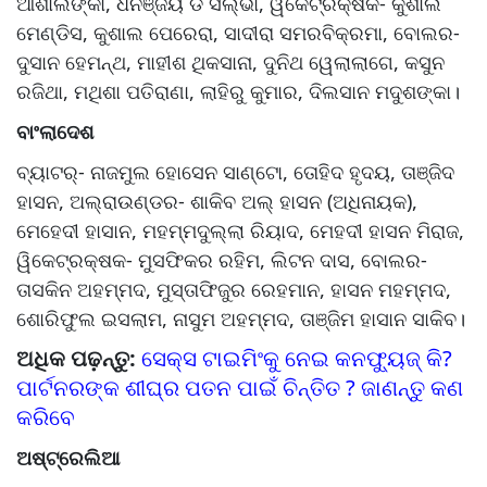
ଆଶାଲଙ୍କା, ଧନଞ୍ଜୟ ଡି ସିଲ୍‌‌ଭା, ୱିକେଟ୍‌‌ରକ୍ଷକ- କୁଶାଲ
ମେଣ୍ଡିସ, କୁଶାଲ ପେରେରା, ସାଦୀରା ସମରବିକ୍ରମା, ବୋଲର-
ଦୁସାନ ହେମନ୍ଥ, ମାହୀଶ ଥିକସାନା, ଦୁନିଥ ୱେଲାଲାଗେ, କସୁନ
ରଜିଥା, ମଥିଶା ପତିରାଣା, ଲାହିରୁ କୁମାର, ଦିଲସାନ ମଦୁଶଙ୍କା।
ବାଂଲାଦେଶ
ବ୍ୟାଟର୍‌‌- ନାଜମୁଲ ହୋସେନ ସାଣ୍ଟୋ, ତୋହିଦ ହୃଦୟ, ତାଞ୍ଜିଦ
ହାସନ, ଅଲ୍‌‌ରାଉଣ୍ଡର- ଶାକିବ ଅଲ୍‌‌ ହାସନ (ଅଧିନାୟକ),
ମେହେଦୀ ହାସାନ, ମହମ୍ମଦୁଲ୍ଲା ରିୟାଦ, ମେହଦୀ ହାସନ ମିରାଜ,
ୱିକେଟ୍‌‌ରକ୍ଷକ- ମୁସଫିକର ରହିମ, ଲିଟନ ଦାସ, ବୋଲର-
ତାସକିନ ଅହମ୍ମଦ, ମୁସ୍ତାଫିଜୁର ରେହମାନ, ହାସନ ମହମ୍ମଦ,
ଶୋରିଫୁଲ ଇସଲାମ, ନାସୁମ ଅହମ୍ମଦ, ତାଞ୍ଜିମ ହାସାନ ସାକିବ।
ଅଧିକ ପଢ଼ନ୍ତୁ:
ସେକ୍ସ ଟାଇମିଂକୁ ନେଇ କନଫ୍ୟୁଜ୍ କି?
ପାର୍ଟନରଙ୍କ ଶୀଘ୍ର ପତନ ପାଇଁ ଚିନ୍ତିତ ? ଜାଣନ୍ତୁ କଣ
କରିବେ
ଅଷ୍ଟ୍ରେଲିଆ