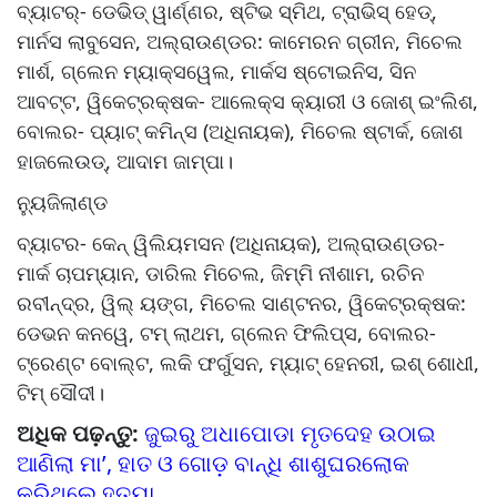
ବ୍ୟାଟର୍‌‌- ଡେଭିଡ୍‌‌ ୱାର୍ଣ୍ଣର, ଷ୍ଟିଭ ସ୍ମିଥ, ଟ୍ରାଭିସ୍‌‌ ହେଡ୍‌‌,
ମାର୍ନସ ଲାବୁସେନ, ଅଲ୍‌‌ରାଉଣ୍ଡର: କାମେରନ ଗ୍ରୀନ, ମିଚେଲ
ମାର୍ଶ, ଗ୍ଲେନ ମ୍ୟାକ୍ସୱେଲ, ମାର୍କସ ଷ୍ଟୋଇନିସ, ସିନ
ଆବଟ୍ଟ, ୱିକେଟ୍‌‌ରକ୍ଷକ- ଆଲେକ୍ସ କ୍ୟାରୀ ଓ ଜୋଶ୍‌‌ ଇଂଲିଶ,
ବୋଲର- ପ୍ୟାଟ୍‌‌ କମିନ୍ସ (ଅଧିନାୟକ), ମିଚେଲ ଷ୍ଟାର୍କ, ଜୋଶ
ହାଜଲେଉଡ୍‌‌, ଆଦାମ ଜାମ୍ପା।
ନ୍ୟୁଜିଲାଣ୍ଡ
ବ୍ୟାଟର- କେନ୍‌‌ ୱିଲିୟମସନ (ଅଧିନାୟକ), ଅଲ୍‌‌ରାଉଣ୍ଡର-
ମାର୍କ ଚାପମ୍ୟାନ, ଡାରିଲ ମିଚେଲ, ଜିମ୍ମି ନୀଶାମ, ରଚିନ
ରବୀନ୍ଦ୍ର, ୱିଲ୍‌‌ ୟଙ୍ଗ, ମିଚେଲ ସାଣ୍ଟନର, ୱିକେଟ୍‌‌ରକ୍ଷକ:
ଡେଭନ କନୱେ, ଟମ୍‌‌ ଲାଥମ, ଗ୍ଲେନ ଫିଲିପ୍ସ, ବୋଲର-
ଟ୍ରେଣ୍ଟ ବୋଲ୍ଟ, ଲକି ଫର୍ଗୁସନ, ମ୍ୟାଟ୍‌‌ ହେନରୀ, ଇଶ୍‌‌ ଶୋଧୀ,
ଟିମ୍‌‌ ସୌଦୀ।
ଅଧିକ ପଢ଼ନ୍ତୁ:
ଜୁଇରୁ ଅଧା‌ପୋଡା ମୃତଦେହ ଉଠାଇ
ଆଣିଲା ମା’, ହାତ ଓ ଗୋଡ଼ ବାନ୍ଧି ଶାଶୁଘରଲୋକ
କରିଥିଲେ ହତ୍ୟା