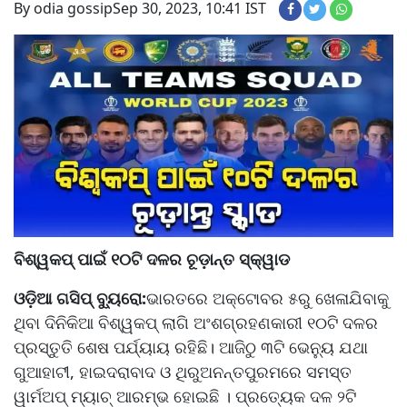
By odia gossip
Sep 30, 2023, 10:41 IST
ବିଶ୍ୱକପ୍‌‌ ପାଇଁ ୧୦ଟି ଦଳର ଚୂଡ଼ାନ୍ତ ସ୍କ୍ୱାଡ
ଓଡ଼ିଆ ଗସିପ୍ ବ୍ୟୁରୋ:
ଭାରତରେ ଅକ୍ଟୋବର ୫ରୁ ଖେଳାଯିବାକୁ
ଥିବା ଦିନିକିଆ ବିଶ୍ୱକପ୍‌‌ ଲାଗି ଅଂଶଗ୍ରହଣକାରୀ ୧୦ଟି ଦଳର
ପ୍ରସ୍ତୁତି ଶେଷ ପର୍ଯ୍ୟାୟ ରହିଛି। ଆଜିଠୁ ୩ଟି ଭେନ୍ୟୁ ଯଥା
ଗୁଆହାଟୀ, ହାଇଦରାବାଦ ଓ ଥିରୁଅନନ୍ତପୁରମରେ ସମସ୍ତ
ୱାର୍ମଅପ୍‌‌ ମ୍ୟାଚ୍‌‌ ଆରମ୍ଭ ହୋଇଛି । ପ୍ରତ୍ୟେକ ଦଳ ୨ଟି