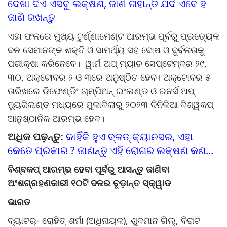
ଦେଖା ଦିଏ ଏସବୁ ଲକ୍ଷଣ, ଜାଣି ନାହାନ୍ତି ଯଦି ଏବେ ହିଁ
ଜାଣି ରଖନ୍ତୁ
ଏହା ଫଳରେ ମୁଖ୍ୟ ଟୁର୍ଣ୍ଣାମେଣ୍ଟ ଆରମ୍ଭ ପୂର୍ବରୁ ପ୍ରତ୍ୟେକ
ଦଳ ସେମାନଙ୍କ ଶକ୍ତି ଓ ସାମର୍ଥ୍ୟ ସହ ଦୋଷ ଓ ଦୁର୍ବଳତାକୁ
ପରୀକ୍ଷା କରିନେବେ। ୱାର୍ମ ଅପ୍‌‌ ମ୍ୟାଚ ସେପ୍ଟେମ୍ବର ୨୯,
୩୦, ଅକ୍ଟୋବର ୨ ଓ ୩ରେ ଅନୁଷ୍ଠିତ ହେବ। ଅକ୍ଟୋବର ୫
ତାରିଖରେ ଡିଫେଣ୍ଡିଂ ଚାମ୍ପିଅନ୍‌‌ ଇଂଲଣ୍ଡ ଓ ରନର୍ସ ଅପ୍‌‌
ନ୍ୟୁଜିଲାଣ୍ଡ ମଧ୍ୟରେ ମୁକାବିଲାରୁ ୨୦୨୩ ଦିନିକିଆ ବିଶ୍ୱକପ୍‌‌
ଆନୁଷ୍ଠାନିକ ଆରମ୍ଭ ହେବ।
ଅଧିକ ପଢ଼ନ୍ତୁ:
କାହିଁକି ହୁଏ ବ୍ଳଡ୍‌ କ୍ୟାନସର, ଏହା
କେତେ ପ୍ରକାର ? ଜାଣନ୍ତୁ ଏହି ରୋଗର ଲକ୍ଷଣ କଣ...
ବିଶ୍ବକପ୍‌ ଆରମ୍ଭ ହେବା ପୂର୍ବରୁ ଆସନ୍ତୁ ଜାଣିବା
ଅଂଶଗ୍ରହଣକାରୀ ୧୦ଟି ଦଳର ଚୂଡ଼ାନ୍ତ ସ୍କ୍ୱାଡ
ଭାରତ
ବ୍ୟାଟର୍‌‌- ରୋହିତ୍‌‌ ଶର୍ମା (ଅଧିନାୟକ), ଶୁବମାନ ଗିଲ୍‌‌, ବିରାଟ