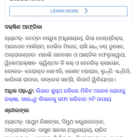
ଦକ୍ଷିଣ ଆଫ୍ରିକା
ବ୍ୟାଟର୍‌‌- ତେମ୍ବା ବାଭୁମା (ଅଧିନାୟକ), ରିଜା ହେଣ୍ଡ୍ରିକ୍ସ,
ଆଇଡେନ ମାର୍କରାମ, ଡେଭିଡ ମିଲର, ରାସି ଭାନ୍‌‌ ଡର୍‌‌ ଡୁସେନ,
ଅଲ୍‌‌ରାଉଣ୍ଡର- ମାର୍କୋ ଜାନସେନ ଓ ଆଣ୍ଡିଲ ଫେଲୁକୱାଓ,
ୱିକେଟ୍‌‌ରକ୍ଷକ- କ୍ୱିଣ୍ଟନ ଡି କକ୍‌‌ ଓ ହେନରିକ୍‌‌ କ୍ଲାସେନ,
ବୋଲର- ଗେରାଲ୍ଡ କୋଏଜି, କେଶବ ମହାରାଜ, ଲୁନ୍‌‌ଗି ଏନ୍‌‌ଗିଡି,
କାଗିସୋ ରାବାଡା, ତାବ୍ରେଜ ସାମ୍‌‌ସି, ଲିଜାର୍ଡ ୱିଲିୟମ୍ସ।
ଅଧିକ ପଢ଼ନ୍ତୁ:
ଲିଭର ସୁସ୍ଥ ରହିଲେ ମିଳିବ ଅନେକ ରୋଗରୁ
ରକ୍ଷା, ଜାଣନ୍ତୁ ଲିଭରକୁ ସଫା କରିବାର ୭ଟି ଉପାୟ
ଶ୍ରୀଲଙ୍କା
ବ୍ୟାଟର୍‌‌- ପାଥୁମ ନିଶାଙ୍କା, ଦିମୁଥ କରୁଣାରତ୍ନେ,
ଅଲ୍‌‌ରାଉଣ୍ଡର- ଦାସୁନ ସାନକା (ଅଧିନାୟକ), ଚାରିତ