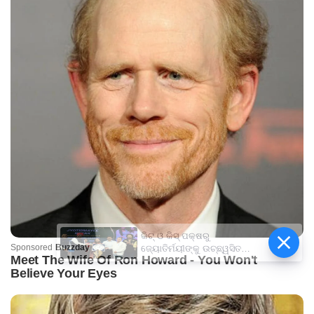
କିଟ୍‍ ଓ କିସ୍‍ ପକ୍ଷରୁ
ଜ୍ୟୋତିର୍ମୟୀଙ୍କୁ ଉଚ୍ଛ୍ୱସିତ
ସମ୍ବର୍ଦ୍ଧନା; ୫ଲକ୍ଷ ଟଙ୍କାର
ପ୍ରୋତ୍ସାହନ ରାଶି ପ୍ରଦାନ