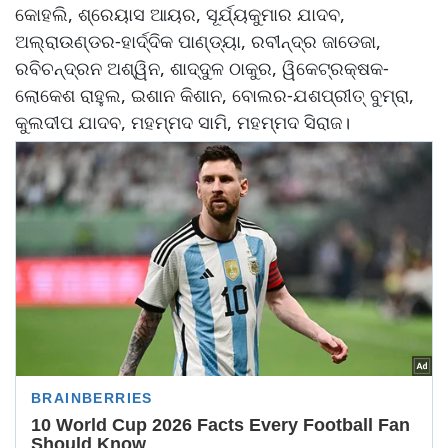
କୋହଲି, ଶ୍ରେୟାସ ଆୟର, ସୂର୍ଯ୍ୟକୁମାର ଯାଦବ,
ଅଲ୍‌‌ରାଉଣ୍ଡର-ହାର୍ଦ୍ଦିକ ପାଣ୍ଡ୍ୟା, ରବୀନ୍ଦ୍ର ଜାଡେଜା,
ରବିଚନ୍ଦ୍ରନ ଅଶ୍ୱିନ, ଶାଦ୍ଦୁଳ ଠାକୁର, ୱିକେଟ୍‌‌ରକ୍ଷକ-
ଲୋକେଶ ରାହୁଲ, ଇଶାନ କିଶାନ, ବୋଲର-ଯଶପ୍ରୀତ୍‌‌ ବୁମ୍‌‌ରା,
କୁଲଦୀପ ଯାଦବ, ମହମ୍ମଦ ସାମି, ମହମ୍ମଦ ସିରାଜ।