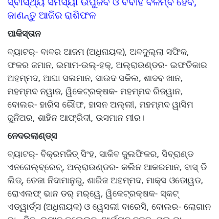
ସ୍ବାସ୍ଥ୍ୟ ସମସ୍ୟା ଉପୁଜିବ ଓ ବିବାହ ବିଳମ୍ବ ହେବ,
ଜାଣନ୍ତୁ ଆଜିର ରାଶିଫଳ
ପାକିସ୍ତାନ
ବ୍ୟାଟର୍‌‌- ବାବର ଆଜମ (ଅଧିନାୟକ), ଅବଦୁଲ୍ଲା ସଫିକ,
ଫକର ଜମାନ, ଇମାମ-ଉଲ୍‌‌-ହକ୍‌‌, ଅଲ୍‌‌ରାଉଣ୍ଡର- ଇଫତିକାର
ଅହମ୍ମଦ, ଆଘା ସଲମାନ, ସାଉଦ ସକିଲ, ଶାଦବ ଖାନ,
ମହମ୍ମଦ ନୱାଜ, ୱିକେଟ୍‌‌ରକ୍ଷକ- ମହମ୍ମଦ ରିଜୱାନ,
ବୋଲର- ହାରିସ ରୌଫ, ହାସନ ଅଲ୍ଲୀ, ମହମ୍ମଦ ୱାସିମ
ଜୁନିଅର, ଶାହିନ ଆଫ୍ରିଦୀ, ଉସମାନ ମୀର।
ନେଦରଲାଣ୍ଡ୍‌‌ସ
ବ୍ୟାଟର୍‌‌- ବିକ୍ରମଜିତ୍‌‌ ସିଂହ, ସାକିବ ଜୁଲଫିକର, ସିବ୍ରାଣ୍ଡ
ଏନଗେଲ୍‌‌ବ୍ରେଚ୍‌‌, ଅଲ୍‌‌ରାଉଣ୍ଡର- କଲିନ ଆକରମାନ, ବାସ୍‌‌ ଡି
ଲିଡ୍‌‌, ତେଜା ନିଦାମାନୁରୁ, ଶାରିଜ ଅହମ୍ମଦ, ମାକ୍ସ ଓଡୋୱଡ,
ରୋଏଲଫ୍‌‌ ଭାନ ଡର୍‌‌ ମର୍‌‌ୱେ, ୱିକେଟ୍‌‌ରକ୍ଷକ- ସ୍କଟ୍‌‌
ଏଡ୍‌‌ୱାର୍ଡ୍ସ (ଅଧିନାୟକ) ଓ ୱେସଲୀ ବାରେସି, ବୋଲର- ଲୋଗାନ