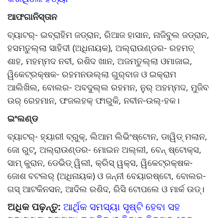
ଆଫଗାନିସ୍ତାନ
ବ୍ୟାଟର୍‌‌- ଇବ୍ରାହିମ ଜଡ୍ରାନ, ରିଆଜ ହାସାନ, ନାଜିବୁଲ ଜଡ୍ରାନ,
ହସମତୁଲ୍ଲା ସାହିଦୀ (ଅଧିନାୟକ), ଅଲ୍‌‌ରାଉଣ୍ଡର- ରହମତ୍‌‌
ଶାହ, ମହମ୍ମଦ ନବୀ, ରଶିଦ ଖାନ, ଅଜମତୁଲ୍ଲା ଓମାଜାଇ,
ୱିକେଟ୍‌‌ରକ୍ଷକ- ରହମନଉଲ୍ଲା ଗୁର୍‌‌ବାଜ ଓ ଇକ୍ରାମ
ଆଲିଖିଲ, ବୋଲର- ଅବଦୁଲ୍ଲ ରହମନ, ନୁର୍‌‌ ଅହମ୍ମଦ, ମୁଜିବ
ଉର୍‌‌ ରେହମାନ, ଫଜଲହକ୍‌‌ ଫାରୁକି, ନବୀନ-ଉଲ୍‌‌-ହକ।
ଇଂଲଣ୍ଡ
ବ୍ୟାଟର୍‌‌- ହ୍ୟାରୀ ବ୍ରୁକ୍‌‌, ଲିଆମ ଲିଭିଂଷ୍ଟୋନ, ଡାୱିଡ୍‌‌ ମଲାନ,
ଜୋ ରୁଟ୍‌‌, ଅଲ୍‌‌ରାଉଣ୍ଡର- ମୋଇନ ଅଲ୍ଲୀ, ବେନ୍‌‌ ଷ୍ଟୋକ୍ସ,
ସାମ୍‌‌ କୁରାନ, ଡେଭିଡ୍‌‌ ୱିଲୀ, କ୍ରିସ୍‌‌ ୱକ୍ସ, ୱିକେଟ୍‌‌ରକ୍ଷକ-
ଜୋଶ ବଟଲର୍‌‌ (ଅଧିନାୟକ) ଓ ଜନ୍ନୀ ବେୟାରଷ୍ଟୋ, ବୋଲର-
ଗସ୍‌‌ ଆଟକିନସନ, ଆଦିଲ ରଶିଦ, ରିସି ଟୋପଲେ ଓ ମାର୍କ ଉଡ୍‌‌।
ଅଧିକ ପଢ଼ନ୍ତୁ:
ଆର୍ଥିକ ସମସ୍ୟା ସୃଷ୍ଟି ହେବା ସହ