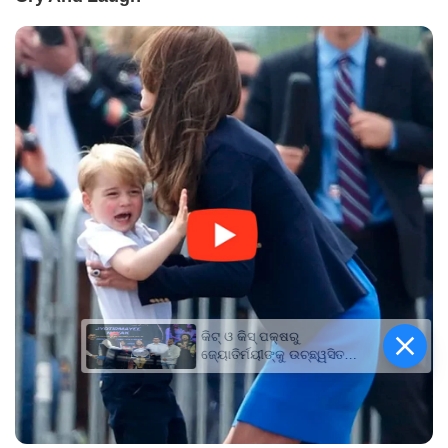
କିଟ୍‍ ଓ କିସ୍‍ ପକ୍ଷରୁ
ଜ୍ୟୋତିର୍ମୟୀଙ୍କୁ ଉଚ୍ଛ୍ୱସିତ
ସମ୍ବର୍ଦ୍ଧନା; ୫ଲକ୍ଷ ଟଙ୍କାର
ପ୍ରୋତ୍ସାହନ ରାଶି ପ୍ରଦାନ