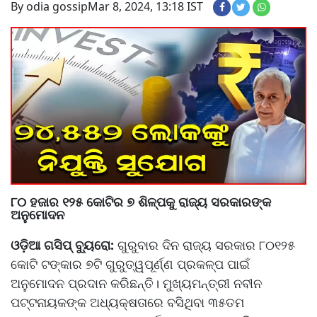
By odia gossip
Mar 8, 2024, 13:18 IST
୮୦ ହଜାର ୧୨୫ କୋଟିର ୭ ଶିଳ୍ପକୁ ରାଜ୍ୟ ସରକାରଙ୍କ
ଅନୁମୋଦନ
ଓଡ଼ିଆ ଗସିପ୍ ବ୍ୟୁରୋ:
ଗୁରୁବାର ଦିନ ରାଜ୍ୟ ସରକାର ୮୦୧୨୫
କୋଟି ଟଙ୍କାର ୭ଟି ଗୁରୁତ୍ୱପୂର୍ଣ୍ଣ ପ୍ରକଳ୍ପ ପାଇଁ
ଅନୁମୋଦନ ପ୍ରଦାନ କରିଛନ୍ତି। ମୁଖ୍ୟମନ୍ତ୍ରୀ ନବୀନ
ପଟ୍ଟନାୟକଙ୍କ ଅଧ୍ୟକ୍ଷତାରେ ବସିଥିବା ୩୫ତମ