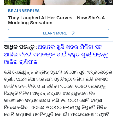
ଆଧିକ ପଢନ୍ତୁ :
ଅଚାନକ ଖୁସି ଖବର ମିଳିବା ସହ
ଆଜିର ଦିନଟି ଏମାନଙ୍କ ପାଇଁ ବହୁତ ଶୁଭ! ପଢନ୍ତୁ
ଆଜିର ରାଶିଫଳ
ଇଜି ସୋଲୱିନ୍‌‌ ହାଇବ୍ରିଡ୍‌‌ ପ୍ରା.ଲି ଗୋପାଳପୁର ଏସ୍‌‌ଇଜେଡ୍‌‌ରେ
ଗ୍ରୀନ୍‌‌ ଆମୋନିଆ କାରଖାନା ପ୍ରତିଷ୍ଠା କରିବା ଲାଗି ୬୩୩୦
କୋଟି ଟଙ୍କା ବିନିଯୋଗ କରିବ। ଏଠାରେ ୧୦୫୦ ଲୋକଙ୍କୁ
ନିଯୁକ୍ତି ମିଳିବ। ଅକ୍ସନ୍‌‌ ଇସ୍ପାତ ଝାରସୁଗୁଡ଼ାରେ ନିଜ
କାରଖାନାର ସମ୍ପ୍ରସାରଣ ଲାଗି ୨୧, ୦୦୦ କୋଟି ଟଙ୍କା
ନିବେଶ କରିବ। ଏଠାରେ ୧୦୦୦୦ ଲୋକଙ୍କୁ ନିଯୁକ୍ତି ମିଳିବ
ବୋଲି କମ୍ପାନୀ ପ୍ରତିଶ୍ରୁତି ଦେଇଛି। ଅପରପକ୍ଷେ ଏଫ୍‌‌ଓବି