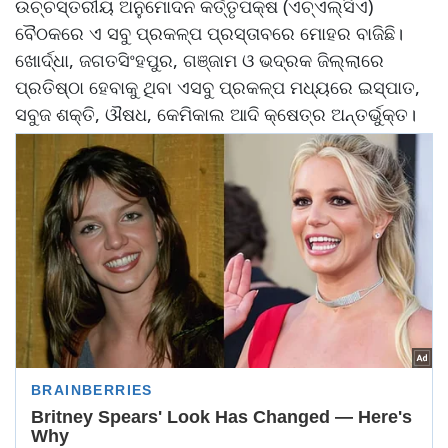
ଉଚ୍ଚସ୍ତରୀୟ ଅନୁମୋଦନ କର୍ତ୍ତୃପକ୍ଷ (ଏଚ୍‌‌ଏଲ୍‌‌ସିଏ)
ବୈଠକରେ ଏ ସବୁ ପ୍ରକଳ୍ପ ପ୍ରସ୍ତାବରେ ମୋହର ବାଜିଛି।
ଖୋର୍ଦ୍ଧା, ଜଗତସିଂହପୁର, ଗଞ୍ଜାମ ଓ ଭଦ୍ରକ ଜିଲ୍ଲାରେ
ପ୍ରତିଷ୍ଠା ହେବାକୁ ଥିବା ଏସବୁ ପ୍ରକଳ୍ପ ମଧ୍ୟରେ ଇସ୍ପାତ,
ସବୁଜ ଶକ୍ତି, ଔଷଧ, କେମିକାଲ ଆଦି କ୍ଷେତ୍ର ଅନ୍ତର୍ଭୁକ୍ତ।