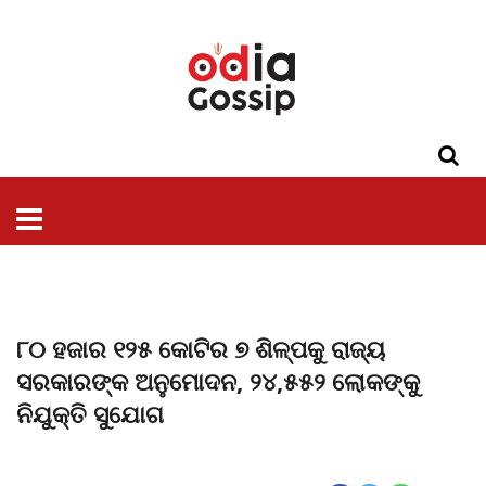
ଓଡିଶା
ଦେଶ-
ପଲିଟିକ୍ସ
ପ୍ରଶାସନ
ସ୍ୱାସ୍ଥ୍ୟ
ଗସିପ
ମନୋରଞ୍ଜନ
କ୍ରାଇମ
ଲାଇଫ
ସମସ୍ୟା
ଟେକ୍ନୋଲୋଜି
ଶିକ୍ଷା
ବିଜ୍ଞାନ
ଖେଳ
ବିଦେଶ
ସ୍ପେଶାଲ
ଷ୍ଟାଇଲ
୮୦ ହଜାର ୧୨୫ କୋଟିର ୭ ଶିଳ୍ପକୁ ରାଜ୍ୟ
ସରକାରଙ୍କ ଅନୁମୋଦନ, ୨୪,୫୫୨ ଲୋକଙ୍କୁ
ନିଯୁକ୍ତି ସୁଯୋଗ