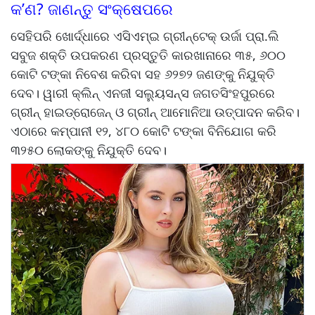
କ’ଣ? ଜାଣନ୍ତୁ ସଂକ୍ଷେପରେ
ସେହିପରି ଖୋର୍ଦ୍ଧାରେ ଏସିଏମ୍‌‌ଇ ଗ୍ରୀନ୍‌‌ଟେକ୍‌‌ ଉର୍ଜା ପ୍ରା.ଲି
ସବୁଜ ଶକ୍ତି ଉପକରଣ ପ୍ରସ୍ତୁତି କାରଖାନାରେ ୩୫, ୬୦୦
କୋଟି ଟଙ୍କା ନିବେଶ କରିବା ସହ ୬୨୭୨ ଜଣଙ୍କୁ ନିଯୁକ୍ତି
ଦେବ। ୱାରୀ କ୍ଲିନ୍‌‌ ଏନଜୀ ସଲ୍ୟୁସନ୍ସ ଜଗତସିଂହପୁରରେ
ଗ୍ରୀନ୍‌‌ ହାଇଡ୍ରୋଜେନ୍‌‌ ଓ ଗ୍ରୀନ୍‌‌ ଆମୋନିଆ ଉତ୍ପାଦନ କରିବ।
ଏଠାରେ କମ୍ପାନୀ ୧୨, ୪୮୦ କୋଟି ଟଙ୍କା ବିନିଯୋଗ କରି
୩୨୫୦ ଲୋକଙ୍କୁ ନିଯୁକ୍ତି ଦେବ।