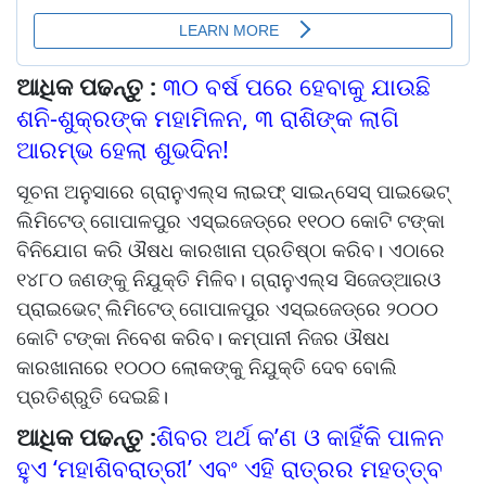
ଆଧିକ ପଢନ୍ତୁ :
୩୦ ବର୍ଷ ପରେ ହେବାକୁ ଯାଉଛି
ଶନି-ଶୁକ୍ରଙ୍କ ମହାମିଳନ, ୩ ରାଶିଙ୍କ ଲାଗି
ଆରମ୍ଭ ହେଲା ଶୁଭଦିନ!
ସୂଚନା ଅନୁସାରେ ଗ୍ରାନୁଏଲ୍ସ ଲାଇଫ୍‌‌ ସାଇନ୍ସେସ୍‌‌ ପାଇଭେଟ୍‌‌
ଲିମିଟେଡ୍‌‌ ଗୋପାଳପୁର ଏସ୍‌‌ଇଜେଡ୍‌‌ରେ ୧୧୦୦ କୋଟି ଟଙ୍କା
ବିନିଯୋଗ କରି ଔଷଧ କାରଖାନା ପ୍ରତିଷ୍ଠା କରିବ। ଏଠାରେ
୧୪୮୦ ଜଣଙ୍କୁ ନିଯୁକ୍ତି ମିଳିବ। ଗ୍ରାନୁଏଲ୍ସ ସିଜେଡ୍‌‌ଆରଓ
ପ୍ରାଇଭେଟ୍‌‌ ଲିମିଟେଡ୍‌‌ ଗୋପାଳପୁର ଏସ୍‌‌ଇଜେଡ୍‌‌ରେ ୨୦୦୦
କୋଟି ଟଙ୍କା ନିବେଶ କରିବ। କମ୍ପାନୀ ନିଜର ଔଷଧ
କାରଖାନାରେ ୧୦୦୦ ଲୋକଙ୍କୁ ନିଯୁକ୍ତି ଦେବ ବୋଲି
ପ୍ରତିଶ୍ରୁତି ଦେଇଛି।
ଆଧିକ ପଢନ୍ତୁ :
ଶିବର ଅର୍ଥ କ’ଣ ଓ କାହିଁକି ପାଳନ
ହୁଏ ‘ମହାଶିବରାତ୍ରୀ’ ଏବଂ ଏହି ରାତ୍ରର ମହତ୍ତ୍ବ