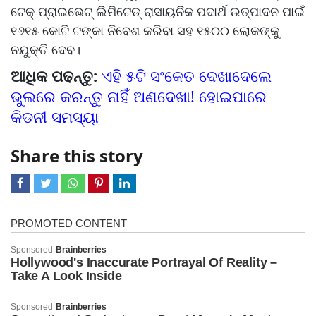
ଟେକ୍‌‌ ପ୍ରାଇଭେଟ୍‌‌ ଲିମିଟେଡ୍‌‌ ରାସାୟନିକ ପଦାର୍ଥ ଉତ୍ପାଦନ ପାଇଁ
୧୬୧୫ କୋଟି ଟଙ୍କା ନିବେଶ କରିବା ସହ ୧୫୦୦ ଲୋକଙ୍କୁ
ନଯୁକ୍ତି ଦେବ।
ଆଧିକ ପଢନ୍ତୁ:
ଏହି ୫ଟି ସଂକେତ ଦେଖାଦେଲେ
ଭୁଲରେ କରନ୍ତୁ ନାହିଁ ଅଣଦେଖା! ହୋଇପାରେ
କିଡନୀ ସମସ୍ୟା
Share this story