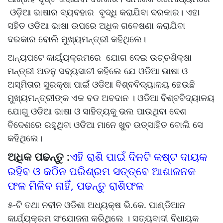
ଓଡ଼ିଆ ଭାଷାର ବ୍ୟବହାର ବୃଦ୍ଧି କରାଯିବା ଦରକାର। ଏହା
ସହିତ ଓଡିଆ ଭାଷା ଉପରେ ଅଧିକ ଗବେଷଣା କରାଯିବା
ଦରକାର ବୋଲି ମୁଖ୍ୟମନ୍ତ୍ରୀ କହିଥିଲେ।
ଅନ୍ୟପଟେ କାର୍ୟ୍ୟକ୍ରମରେ ଯୋଗ ଦେଇ ଉଚ୍ଚଶିକ୍ଷା
ମନ୍ତ୍ରୀ ଅତନୁ ସବ୍ୟସାଚୀ କହିଲେ ଯେ ଓଡିଆ ଭାଷା ଓ
ଅସ୍ମିତାର ସୁରକ୍ଷା ପାଇଁ ଓଡିଆ ବିଶ୍ବବିଦ୍ୟାଳୟ ହେଉଛି
ମୁଖ୍ୟମନ୍ତ୍ରୀଙ୍କ ଏକ ବଡ ଅବଦାନ । ଓଡିଆ ବିଶ୍ବବିଦ୍ୟାଳୟ
ଯୋଗୁ ଓଡିଆ ଭାଷା ଓ ସାହିତ୍ୟକୁ ଭଲ ପାଉଥିବା ଦେଶ
ବିଦେଶରେ ରହୁଥିବା ଓଡିଆ ମାନେ ଖୁବ ଉତ୍ସାହିତ ବୋଲି ସେ
କହିଥିଲେ।
ଅଧିକ ପଢନ୍ତୁ :
ଏହି ରାଶି ପାଇଁ ଦିନଟି କଷ୍ଟ ଦାୟକ
ରହିବ ଓ କଠିନ ପରିଶ୍ରମ ସତ୍ତ୍ବେ ଆଶାଜନକ
ଫଳ ମିଳିବ ନାହିଁ, ପଢନ୍ତୁ ରାଶିଫଳ
୫-ଟି ତଥା ନବୀନ ଓଡିଶା ଅଧ୍ୟକ୍ଷ ଭି.କେ. ପାଣ୍ଡିଆନ
କାର୍ଯ୍ୟକ୍ରମ ସଂଯୋଜନା କରିଥିଲେ । ସତ୍ୟବାଦୀ ବିଧାୟକ