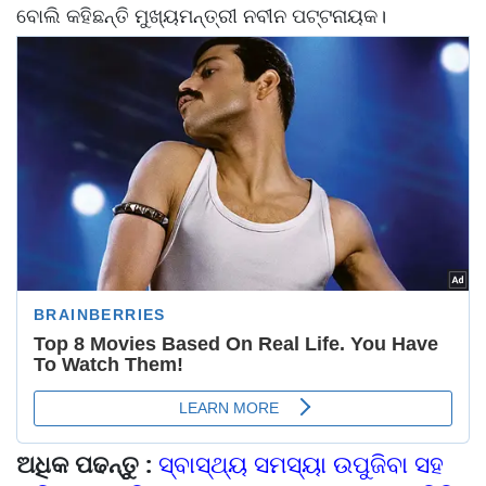
ବୋଲି କହିଛନ୍ତି ମୁଖ୍ୟମନ୍ତ୍ରୀ ନବୀନ ପଟ୍ଟନାୟକ।
ଅଧିକ ପଢନ୍ତୁ :
ସ୍ବାସ୍ଥ୍ୟ ସମସ୍ୟା ଉପୁଜିବା ସହ