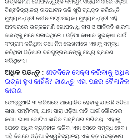
ଉତ୍କଳମଣି ଗୋପବନ୍ଧୁଙ୍କ କର୍ମଭୂମି ସତ୍ୟବାଦୀରେ ଓଡ଼ିଆ
ବିଶ୍ଵବିଦ୍ୟାଳୟ ଉଦଘାଟନ କରି ଖୁସି ବ୍ୟକ୍ତ କରିଛନ୍ତି
ମୁଖ୍ୟମନ୍ତ୍ରୀ ନବୀନ ପଟ୍ଟନାୟକ। ମୁଖ୍ୟମନ୍ତ୍ରୀ ଏହି
ଅବସରରେ ଉତ୍କଳମଣି ଗୋପବନ୍ଧୁ ଦାସ ଓ ଆଦିକବି ଶାରଳା
ଦାସଙ୍କୁ ମନେ ପକାଇଥିଲେ। ଓଡ଼ିଆ ଭାଷାର ସୁରକ୍ଷା ପାଇଁ
ସଂଗ୍ରାମ କରିଥିବା ତଥା ନିଜ ଲେଖନୀରେ ଏହାକୁ ସମୃଦ୍ଧ
କରିଥିବା ଓଡ଼ିଶାର ବରପୁତ୍ରମାନଙ୍କୁ ମଧ୍ୟ ସ୍ମରଣ
କରିଥିଲେ।
ଅଧିକ ପଢନ୍ତୁ :
ଶୀତଦିନେ ସେକ୍ସ କରିବାକୁ ଅଧିକ
ଇଚ୍ଛା ହୁଏ କାହିଁକି? ଜାଣନ୍ତୁ ଏହା ପଛର ବୈଜ୍ଞାନିକ
କାରଣ
ଫେବ୍ରୁଆରି ୩ ତାରିଖରେ ଆୟୋଜିତ ହେବାକୁ ଯାଉଛି ଓଡିଆ
ଭାଷା ସମ୍ମିଳନୀ, ଯାହା ସାରା ଓଡ଼ିଆ ଜାତି ପାଇଁ ଗୌରବର
କଥା। ଭାଷା ଗୋଟିଏ ଜାତିର ଅସ୍ମିତାର ପରିଚୟ। ଏହାକୁ
ଯେତେ ଅଧିକ ବ୍ୟବହାର କରିବା ଏହା ସେତେ ସମୃଦ୍ଧ ହେବ।
ଏହି ଦିଗରେ ଓଡ଼ିଆ ବିଶ୍ୱବିଦ୍ୟାଳୟ ଏକ ବଡ଼ ପଦକ୍ଷେପ