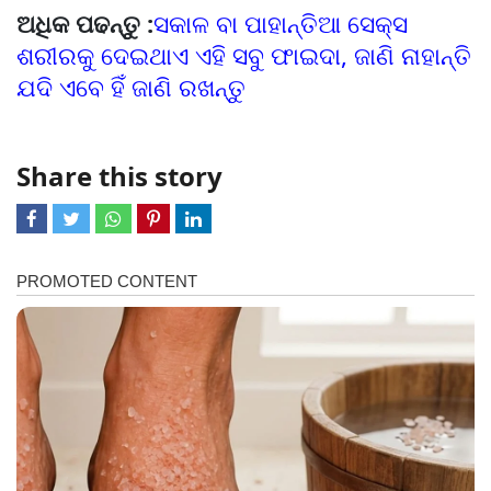
ଅଧିକ ପଢନ୍ତୁ :
ସକାଳ ବା ପାହାନ୍ତିଆ ସେକ୍ସ
ଶରୀରକୁ ଦେଇଥାଏ ଏହି ସବୁ ଫାଇଦା, ଜାଣି ନାହାନ୍ତି
ଯଦି ଏବେ ହିଁ ଜାଣି ରଖନ୍ତୁ
Share this story