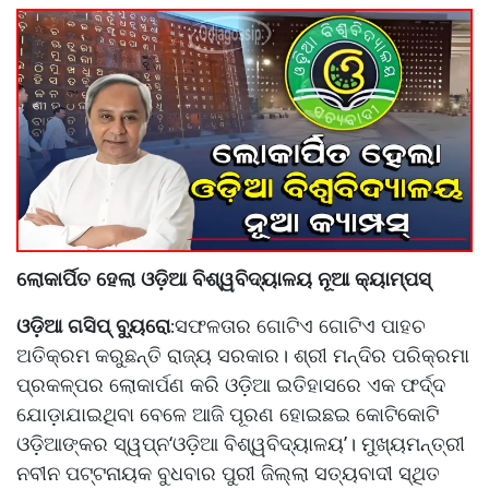
ଲୋକାର୍ପିତ ହେଲା ଓଡ଼ିଆ ବିଶ୍ୱବିଦ୍ୟାଳୟ ନୂଆ କ୍ୟାମ୍ପସ୍‌
ଓଡ଼ିଆ ଗସିପ୍ ବ୍ୟୁରୋ
ସଫଳତାର ଗୋଟିଏ ଗୋଟିଏ ପାହଚ
:
ଅତିକ୍ରମ କରୁଛନ୍ତି ରାଜ୍ୟ ସରକାର। ଶ୍ରୀ ମନ୍ଦିର ପରିକ୍ରମା
ପ୍ରକଳ୍ପର ଲୋକାର୍ପଣ କରି ଓଡ଼ିଆ ଇତିହାସରେ ଏକ ଫର୍ଦ୍ଦ
ଯୋଡ଼ାଯାଇଥିବା ବେଳେ ଆଜି ପୂରଣ ହୋଇଛଇ କୋଟିକୋଟି
ଓଡ଼ିଆଙ୍କର ସ୍ୱପ୍ନ‘ଓଡ଼ିଆ ବିଶ୍ୱବିଦ୍ୟାଳୟ’। ମୁଖ୍ୟମନ୍ତ୍ରୀ
ନବୀନ ପଟ୍ଟନାୟକ ବୁଧବାର ପୁରୀ ଜିଲ୍ଲା ସତ୍ୟବାଦୀ ସ୍ଥିତ