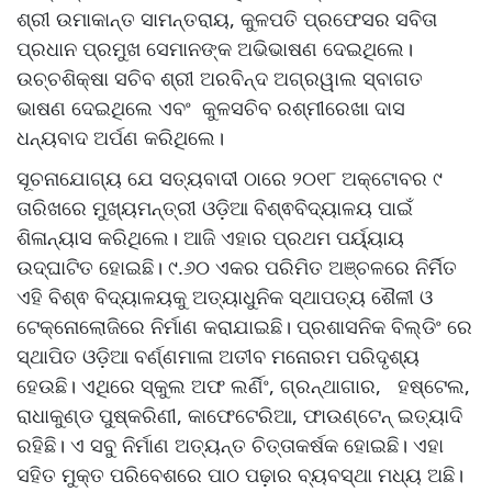
ଶ୍ରୀ ଉମାକାନ୍ତ ସାମନ୍ତରାୟ, କୁଳପତି ପ୍ରଫେସର ସବିତା
ପ୍ରଧାନ ପ୍ରମୁଖ ସେମାନଙ୍କ ଅଭିଭାଷଣ ଦେଇଥିଲେ।
ଉଚ୍ଚଶିକ୍ଷା ସଚିବ ଶ୍ରୀ ଅରବିନ୍ଦ ଅଗ୍ରୱାଲ ସ୍ବାଗତ
ଭାଷଣ ଦେଇଥିଲେ ଏବଂ କୁଳସଚିବ ରଶ୍ମୀରେଖା ଦାସ
ଧନ୍ୟବାଦ ଅର୍ପଣ କରିଥିଲେ।
ସୂଚନାଯୋଗ୍ୟ ଯେ ସତ୍ୟବାଦୀ ଠାରେ ୨୦୧୮ ଅକ୍ଟୋବର ୯
ତାରିଖରେ ମୁଖ୍ୟମନ୍ତ୍ରୀ ଓଡ଼ିଆ ବିଶ୍ଵବିଦ୍ୟାଳୟ ପାଇଁ
ଶିଳାନ୍ୟାସ କରିଥିଲେ। ଆଜି ଏହାର ପ୍ରଥମ ପର୍ୟ୍ୟାୟ
ଉଦ୍‌ଘାଟିତ ହୋଇଛି। ୯.୬୦ ଏକର ପରିମିତ ଅଞ୍ଚଳରେ ନିର୍ମିତ
ଏହି ବିଶ୍ଵ ବିଦ୍ୟାଳୟକୁ ଅତ୍ୟାଧୁନିକ ସ୍ଥାପତ୍ୟ ଶୈଳୀ ଓ
ଟେକ୍ନୋଲୋଜିରେ ନିର୍ମାଣ କରାଯାଇଛି। ପ୍ରଶାସନିକ ବିଲ୍ଡିଂ ରେ
ସ୍ଥାପିତ ଓଡ଼ିଆ ବର୍ଣ୍ଣମାଳା ଅତୀବ ମନୋରମ ପରିଦୃଶ୍ୟ
ହେଉଛି। ଏଥିରେ ସ୍କୁଲ ଅଫ ଲର୍ଣିଂ, ଗ୍ରନ୍ଥାଗାର, ହଷ୍ଟେଲ,
ରାଧାକୁଣ୍ଡ ପୁଷ୍କରିଣୀ, କାଫେଟେରିଆ, ଫାଉଣ୍ଟେନ୍ ଇତ୍ୟାଦି
ରହିଛି। ଏ ସବୁ ନିର୍ମାଣ ଅତ୍ୟନ୍ତ ଚିତ୍ତାକର୍ଷକ ହୋଇଛି। ଏହା
ସହିତ ମୁକ୍ତ ପରିବେଶରେ ପାଠ ପଢ଼ାର ବ୍ୟବସ୍ଥା ମଧ୍ୟ ଅଛି।