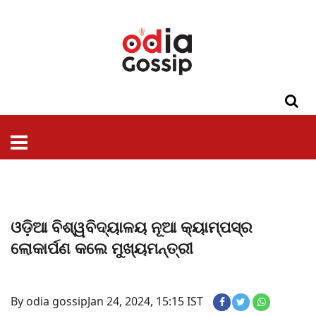
ଓଡିଶା
ଦେଶ-
ପଲିଟିକ୍ସ
ପ୍ରଶାସନ
ସ୍ୱାସ୍ଥ୍ୟ
ଗସିପ
ମନୋରଞ୍ଜନ
କ୍ରାଇମ
ଲାଇଫ
ସମସ୍ୟା
ଟେକ୍ନୋଲୋଜି
ଶିକ୍ଷା
ବିଜ୍ଞାନ
ଖେଳ
ବିଦେଶ
ସ୍ପେଶାଲ
ଷ୍ଟାଇଲ
ଓଡ଼ିଆ ବିଶ୍ୱବିଦ୍ୟାଳୟ ନୂଆ କ୍ୟାମ୍ପସ୍‌ର
ଲୋକାର୍ପଣ କଲେ ମୁଖ୍ୟମନ୍ତ୍ରୀ
By odia gossip
Jan 24, 2024, 15:15 IST