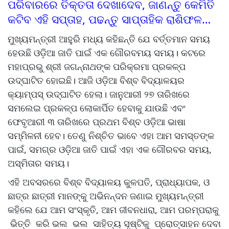
ପରିବାରରେ ତିକ୍ତତା ଦେଖାଦେବ, ଜାଣନ୍ତୁ କେମିତି
କଟିବ ଏହି ସପ୍ତାହ, ପଢନ୍ତୁ ସାପ୍ତାହିକ ରାଶିଫଳ…
ମୁଖ୍ୟମନ୍ତ୍ରୀ ଆହୁରି ମଧ୍ୟ କହିଛନ୍ତି ଯେ ବର୍ତ୍ତମାନ ସମୟ
ହେଉଛି ଓଡ଼ିଆ ଜାତି ପାଇଁ ଏକ ଗୌରବମୟ ସମୟ। କଟରେ
ମହାପ୍ରଭୁ ଶ୍ରୀ ଜଗନ୍ନାଥଙ୍କ ପରିକ୍ରମା ପ୍ରକଳ୍ପ
ଉଦ୍‌ଘାଟିତ ହୋଇଛି। ଆଜି ଓଡ଼ିଆ ବିଶ୍ବ ବିଦ୍ୟାଳୟର
କ୍ୟାମ୍ପସ୍‌ ଉଦ୍‌ଘାଟିତ ହେଲା। ଜାନୁଆରୀ ୨୭ ତାରିଖରେ
ସମଲେଇ ପ୍ରକଳ୍ପ ଲୋକାର୍ପିତ ହେବାକୁ ଯାଉଛି ଏବଂ
ଫେବୃଆରୀ ୩ ତାରିଖରେ ପ୍ରଥମ ବିଶ୍ବ ଓଡ଼ିଆ ଭାଷା
ସମ୍ମିଳନୀ ହେବ। ତେଣୁ ନିଶ୍ଚିତ ଭାବେ ଏହା ଆମ ସମସ୍ତଙ୍କ
ପାଇଁ, ସମଗ୍ର ଓଡ଼ିଆ ଜାତି ପାଇଁ ଏହା ଏକ ଗୌରବର ସମୟ,
ଅସ୍ମିତାର ସମୟ।
ଏହି ଅବସରରେ ବିଶ୍ବ ବିଦ୍ୟାଳୟ କୁଳପତି, ପ୍ରାଧ୍ୟାପକ, ଓ
ଛାତ୍ର ଛାତ୍ରୀ ମାନଙ୍କୁ ଅଭିନନ୍ଦନ ଜଣାଇ ମୁଖ୍ୟମନ୍ତ୍ରୀ
କହିଲେ ଯେ ଆମ ସଂସ୍କୃତି, ଆମ ଜୀବନଧାରା, ଆମ ପରମ୍ପରାକୁ
ଭିତ୍ତି କରି ଭଲ ଭଲ ସାହିତ୍ୟ ସୃଷ୍ଟିକୁ ପ୍ରୋତ୍ସାହନ ଦେବା