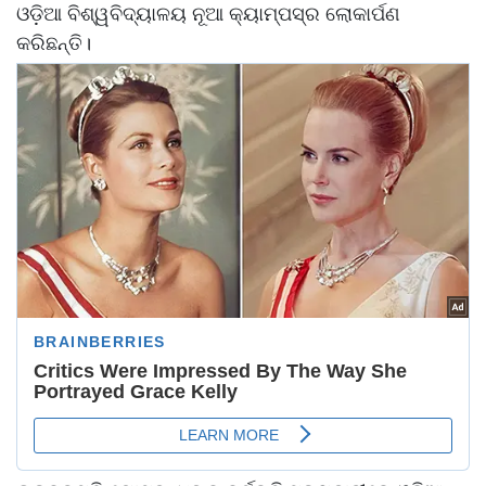
ଓଡ଼ିଆ ବିଶ୍ୱବିଦ୍ୟାଳୟ ନୂଆ କ୍ୟାମ୍ପସ୍‌ର ଲୋକାର୍ପଣ
କରିଛନ୍ତି।