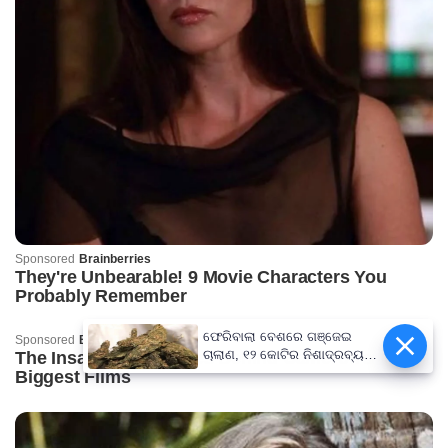
ଫେରିବାଲା ବେଶରେ ଗଞ୍ଜେଇ
ଚାଲାଣ, ୧୨ କୋଟିର ନିଶାଦ୍ରବ୍ୟ
ଜବତ