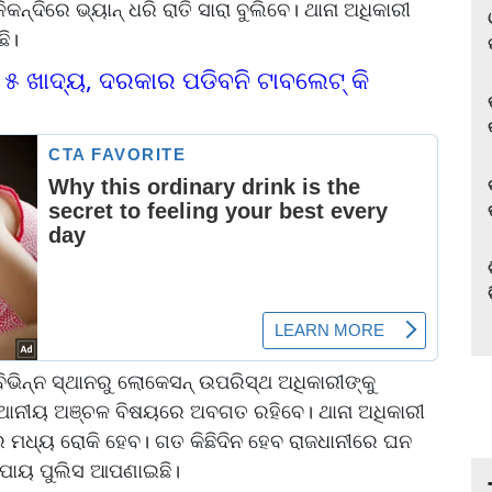
କନ୍ଦିରେ ଭ୍ୟାନ୍‌ ଧରି ରାତି ସାରା ବୁଲିବେ। ଥାନା ଅଧିକାରୀ
ଛି।
୫ ଖାଦ୍ୟ, ଦରକାର ପଡିବନି ଟାବଲେଟ୍‌ କି
ିଭିନ୍ନ ସ୍ଥାନରୁ ଲୋକେସନ୍‌ ଉପରିସ୍ଥ ଅଧିକାରୀଙ୍କୁ
ସ୍ଥାନୀୟ ଅଞ୍ଚଳ ବିଷୟରେ ଅବଗତ ରହିବେ। ଥାନା ଅଧିକାରୀ
ାର ମଧ୍ୟ ରୋକି ହେବ। ଗତ କିଛିଦିନ ହେବ ରାଜଧାନୀରେ ଘନ
 ଉପାୟ ପୁଲିସ ଆପଣାଇଛି।