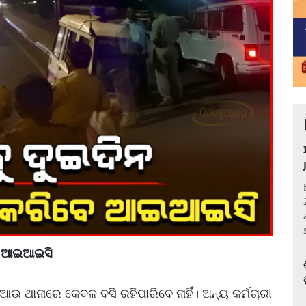
ିବେ ଆଇଆଇସି
 ଆଉ ଥାନାରେ କେବଳ ବସି ରହିପାରିବେ ନାହିଁ। ଅନ୍ୟ କର୍ମଚାରୀ