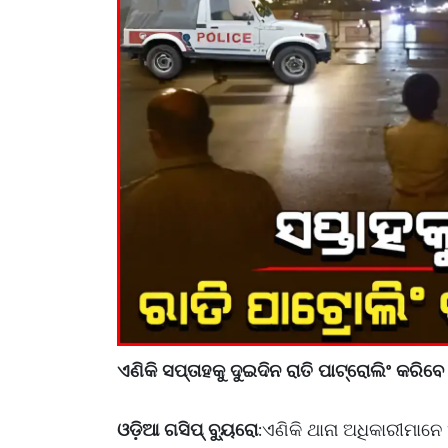
ଏଣିକି ସପ୍ତାହକୁ ଦୁଇଦିନ ରାତି ପାଟ୍ରୋଲିଂ କର
ଓଡ଼ିଆ ଗସିପ୍ ବ୍ୟୁରୋ
ଏଣିକି ଥାନା ଅଧିକାରୀମାନେ
: