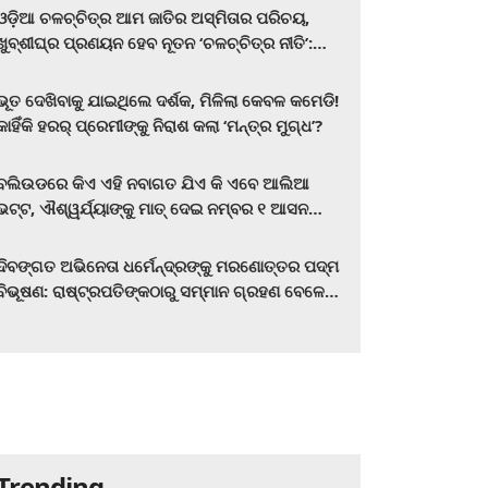
ଓଡ଼ିଆ ଚଳଚ୍ଚିତ୍ର ଆମ ଜାତିର ଅସ୍ମିତାର ପରିଚୟ,
ଖୁବ୍‌ଶୀଘ୍ର ପ୍ରଣୟନ ହେବ ନୂତନ ‘ଚଳଚ୍ଚିତ୍ର ନୀତି’:
ମୁଖ୍ୟମନ୍ତ୍ରୀ ମୋହନ ଚରଣ ମାଝୀ
ଭୂତ ଦେଖିବାକୁ ଯାଇଥିଲେ ଦର୍ଶକ, ମିଳିଲା କେବଳ କମେଡି!
କାହିଁକି ହରର୍‌ ପ୍ରେମୀଙ୍କୁ ନିରାଶ କଲା ‘ମନ୍ତ୍ର ମୁଗ୍ଧ’?
ବଲିଉଡରେ କିଏ ଏହି ନବାଗତ ଯିଏ କି ଏବେ ଆଲିଆ
ଭଟ୍ଟ, ଐଶ୍ୱର୍ଯ୍ୟାଙ୍କୁ ମାତ୍‌ ଦେଇ ନମ୍ବର ୧ ଆସନ
ହାତେଇଛନ୍ତି, ସିନେ ପ୍ରେମୀ ଏବେ ହିଁ ଜାଣି ନିଅନ୍ତୁ ...
ଦିବଙ୍ଗତ ଅଭିନେତା ଧର୍ମେନ୍ଦ୍ରଙ୍କୁ ମରଣୋତ୍ତର ପଦ୍ମ
ବିଭୂଷଣ: ରାଷ୍ଟ୍ରପତିଙ୍କଠାରୁ ସମ୍ମାନ ଗ୍ରହଣ ବେଳେ
ଭାବପ୍ରବଣ ହେଲେ ହେମା ମାଳିନୀ
Trending