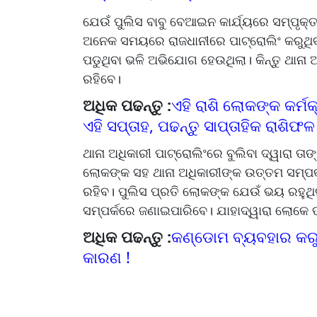
ଯେଉଁ ପୁଲିସ ବାବୁ ବେଆଇନ କାର୍ଯ୍ୟରେ ସମ୍ପୃକ୍ତ
ଅନେକ ସମୟରେ ରାଜଧାନୀରେ ପାଟ୍ରୋଲିଂ କରୁଥିବ
ପଡୁଥିବା ଭଳି ଅଭିଯୋଗ ହେଉଥିଲା। କିନ୍ତୁ ଥାନା ଅ
ରହିବେ।
ଅଧିକ ପଢନ୍ତୁ :
ଏହି ରାଶି ଲୋକଙ୍କ କର୍ମ
ଏହି ସପ୍ତାହ, ପଢନ୍ତୁ ସାପ୍ତାହିକ ରାଶିଫଳ
ଥାନା ଅଧିକାରୀ ପାଟ୍ରୋଲିଂରେ ବୁଲିବା ଦ୍ୱାରା ତା
ଲୋକଙ୍କ ସହ ଥାନା ଅଧିକାରୀଙ୍କ ଉତ୍ତମ ସମ୍ପର
ରହିବ। ପୁଲିସ ପ୍ରତି ଲୋକଙ୍କ ଯେଉଁ ଭୟ ରହୁଥିଲ
ସମ୍ପର୍କରେ ଜଣାଇପାରିବେ। ଯାହାଦ୍ୱାରା ଲୋକେ 
ଅଧିକ ପଢନ୍ତୁ :
କଣ୍ଡୋମ ବ୍ୟବହାର କରୁଥି
କାରଣ !