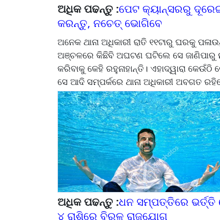
ଅଧିକ ପଢନ୍ତୁ :
ପେଟ କ୍ୟାନ୍ସରରୁ ଦୂରେଇ 
କରନ୍ତୁ, ନଚେତ୍ ଭୋଗିବେ
ଅନେକ ଥାନା ଅଧିକାରୀ ରାତି ୧୧ଟାରୁ ଘରକୁ ପଳା
ଅଞ୍ଚଳରେ କିଛିବି ଅଘଟଣ ଘଟିଲେ ସେ ଜାଣିପାରୁ ନ 
କରିବାକୁ କେହି ରହୁନାହାନ୍ତି। ଏହାଦ୍ୱାରା କେଉଁଠ
ସେ ଆଦି ସମ୍ପର୍କରେ ଥାନା ଅଧିକାରୀ ଅବଗତ ରହ
ଅଧିକ ପଢନ୍ତୁ :
ଧନ ସମ୍ପତ୍ତିରେ ଭର୍ତ୍ତ
୪ ରାଶିରେ ବିରଳ ରାଜଯୋଗ