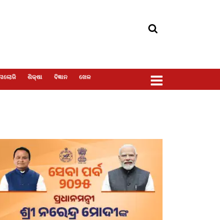
ୋଲୋଜି
ଶିକ୍ଷା
ବିଜ୍ଞାନ
ଖେଳ