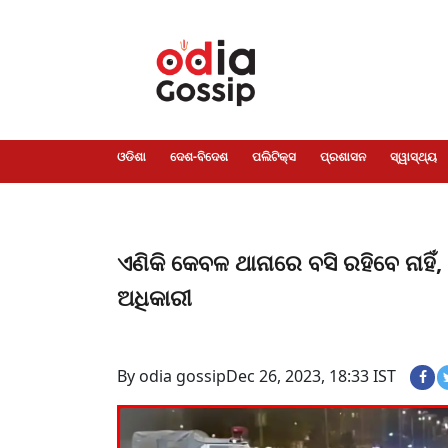
ଓଡିଶା
ଦେଶ-
ପଲିଟିକ୍ସ
ପ୍ରଶାସନ
ସ୍ୱାସ୍ଥ୍ୟ
ଗସିପ
ମନୋରଞ୍ଜନ
କ୍ରାଇମ
ଲାଇଫ
ସମସ୍ୟା
ଟେକ୍ନୋଲୋଜି
ଶିକ୍ଷା
ବିଜ୍ଞାନ
ଖେଳ
ବିଦେଶ
ସ୍ପେଶାଲ
ଷ୍ଟାଇଲ
ଓଡିଶା
ଦେଶ-ବିଦେଶ
ପଲିଟିକ୍ସ
ପ୍ରଶାସନ
ସ୍ୱାସ୍ଥ୍ୟ
ଏଣିକି କେବଳ ଥାନାରେ ବସି ରହିବେ ନାହିଁ, ଗ
ଅଧିକାରୀ
By odia gossip
Dec 26, 2023, 18:33 IST