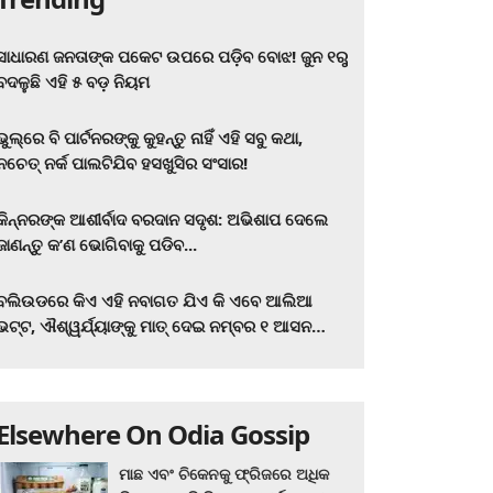
ସାଧାରଣ ଜନତାଙ୍କ ପକେଟ ଉପରେ ପଡ଼ିବ ବୋଝ! ଜୁନ ୧ରୁ
ବଦଳୁଛି ଏହି ୫ ବଡ଼ ନିୟମ
ଭୁଲ୍‌ରେ ବି ପାର୍ଟନରଙ୍କୁ କୁହନ୍ତୁ ନାହିଁ ଏହି ସବୁ କଥା,
ନଚେତ୍‌ ନର୍କ ପାଲଟିଯିବ ହସଖୁସିର ସଂସାର!
କିନ୍ନରଙ୍କ ଆଶୀର୍ବାଦ ବରଦାନ ସଦୃଶ: ଅଭିଶାପ ଦେଲେ
ଜାଣନ୍ତୁ କ’ଣ ଭୋଗିବାକୁ ପଡିବ...
ବଲିଉଡରେ କିଏ ଏହି ନବାଗତ ଯିଏ କି ଏବେ ଆଲିଆ
ଭଟ୍ଟ, ଐଶ୍ୱର୍ଯ୍ୟାଙ୍କୁ ମାତ୍‌ ଦେଇ ନମ୍ବର ୧ ଆସନ
ହାତେଇଛନ୍ତି, ସିନେ ପ୍ରେମୀ ଏବେ ହିଁ ଜାଣି ନିଅନ୍ତୁ ...
Elsewhere On Odia Gossip
ମାଛ ଏବଂ ଚିକେନକୁ ଫ୍ରିଜରେ ଅଧିକ