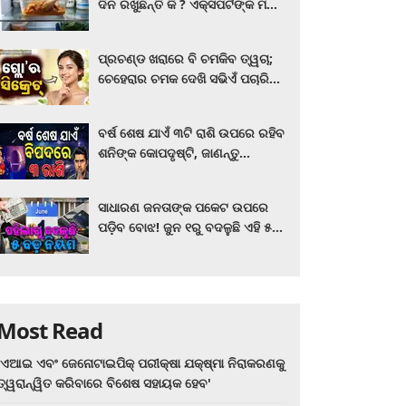
ଦିନ ରଖୁଛନ୍ତି କି ? ଏକ୍ସପର୍ଟଙ୍କ ମତ
କିଛି ଏପରି ରହିଛି...
ପ୍ରଚଣ୍ଡ ଖରାରେ ବି ଚମକିବ ତ୍ୱଚା;
ଚେହେରାର ଚମକ ଦେଖି ସଭିଏଁ ପଚାରିବେ
ଗ୍ଲୋ’ର ସିକ୍ରେଟ! ଆପଣାନ୍ତୁ ଏହି...
ବର୍ଷ ଶେଷ ଯାଏଁ ୩ଟି ରାଶି ଉପରେ ରହିବ
ଶନିଙ୍କ କୋପଦୃଷ୍ଟି, ଜାଣନ୍ତୁ
ଆପଣଙ୍କ ରାଶି ଏଥିରେ ନାହିଁ ତ?
ସାଧାରଣ ଜନତାଙ୍କ ପକେଟ ଉପରେ
ପଡ଼ିବ ବୋଝ! ଜୁନ ୧ରୁ ବଦଳୁଛି ଏହି ୫
ବଡ଼ ନିୟମ
Most Read
'ଏଆଇ ଏବଂ ଜେନୋଟାଇପିକ୍ ପରୀକ୍ଷା ଯକ୍ଷ୍ମା ନିରାକରଣକୁ
ତ୍ୱରାନ୍ୱିତ କରିବାରେ ବିଶେଷ ସହାୟକ ହେବ'