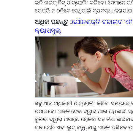
ଭଳି ନାଇଟ୍‌ ବିଟ୍‌ ପାଟ୍ରୋଲିଂ କରିବେ। ସେମାନେ ଗଳି
ଯେପରି ନ ଠକିବେ ସେଥିପାଇଁ ବ୍ୟବସ୍ଥା କରାଯାଇ
ଅଧିକ ପଢନ୍ତୁ :
ଯୌନଶକ୍ତି ବଢାଇବ ଏହି 
କ୍ୟାପସୁଲ୍‌
ସବୁ ଥାନା ଅଧିକାରୀ ପାଟ୍ରୋଲିଂ କରିବା ସମୟରେ ବ
ପଠାଇବେ। ଏଭଳି ହେବା ଦ୍ୱାରା ଥାନା ଅଧିକାରୀ 
ବୁଲିବା ଦ୍ୱାରା ଅପରାଧ ରୋକିବା ସହ ନିଶା କାରବ
ଘନ ଚୋରି ଏବଂ ଲୁଟ୍‌ ବଢୁଥିବାରୁ ଏଭଳି ଅଭିନବ