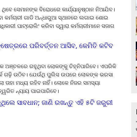
 ଥିବେ ସେମାନଙ୍କ ବିରୋଧରେ କାର୍ଯ୍ୟାନୁଷ୍ଠାନ ନିଆଯିବ।
ା କର୍ମଚାରୀ ଗାଡି ଅନ୍ଧାରୁଆ ସ୍ଥାନରେ ଲଗାଇ ଶୋଇ
ଧିକାରୀ ପାଟ୍ରୋଲିଂ କରିବା ଦ୍ୱାରା କର୍ମଚାରୀମାନେ ସଜାଗ
କ୍ଷେତ୍ରରେ ପରିବର୍ତ୍ତନ ଆସିବ, କେମିତି କଟିବ
ଙ୍କ ଅଞ୍ଚଳରେ ରହୁଥିବା ଲୋକଙ୍କୁ ଚିହ୍ନିପାରିବେ। ଏପରିକି
୍କ ଗଢ଼ି ଉଠିବ। ଯେଉଁଥି ପୁଲିସ ଉପରେ ଲୋକଙ୍କ ଭରସା
ା ତାହା ମଧ୍ୟ ରହିବ ନାହିଁ। ଲୋକେ ନିଜର ସମସ୍ୟା
ତ୍ୱରିତ ନ୍ୟାୟ ପାଇପାରିବେ।
ଲେ ସାବଧାନ; ଜାଣି ରଖନ୍ତୁ ଏହି ୫ଟି ଜରୁରୀ