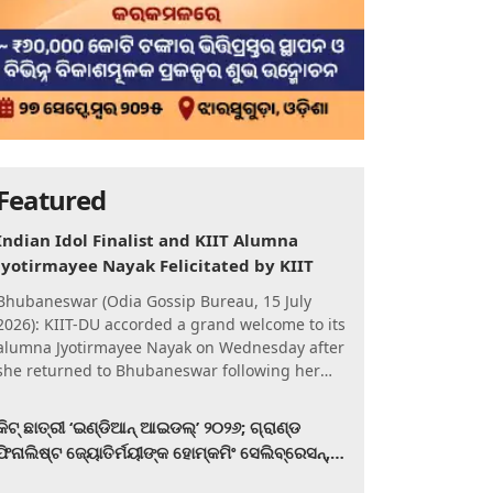
Featured
Indian Idol Finalist and KIIT Alumna
Jyotirmayee Nayak Felicitated by KIIT
Bhubaneswar (Odia Gossip Bureau, 15 July
2026): KIIT-DU accorded a grand welcome to its
alumna Jyotirmayee Nayak on Wednesday after
she returned to Bhubaneswar following her
qualification for the Gra
କିଟ୍‍ ଛାତ୍ରୀ ‘ଇଣ୍ଡିଆନ୍ ଆଇଡଲ୍‌’ ୨୦୨୬; ଗ୍ରାଣ୍ଡ
ଫିନାଲିଷ୍ଟ ଜ୍ୟୋତିର୍ମୟୀଙ୍କ ହୋମ୍‍କମିଂ ସେଲିବ୍ରେସନ୍‍,
କିଟରେ ଉଚ୍ଛ୍ୱସିତ ସମ୍ବର୍ଦ୍ଧନା