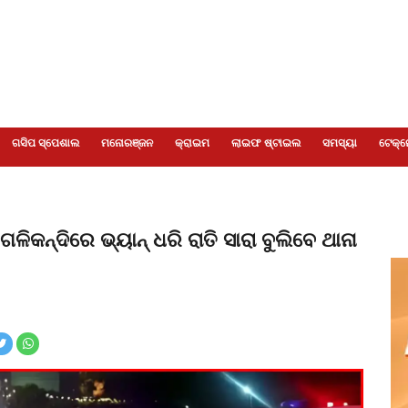
ଗସିପ ସ୍ପେଶାଲ
ମନୋରଞ୍ଜନ
କ୍ରାଇମ
ଲାଇଫ ଷ୍ଟାଇଲ
ସମସ୍ୟା
ଟେକ୍ନ
ଳିକନ୍ଦିରେ ଭ୍ୟାନ୍‌ ଧରି ରାତି ସାରା ବୁଲିବେ ଥାନା