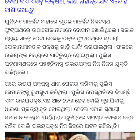
ଦେଖା ଦିଏ ଏସବୁ ଲକ୍ଷଣ, ଜାଣି ନାହାନ୍ତି ଯଦି ଏବେ ହିଁ
ଜାଣି ରଖନ୍ତୁ
ୟୁନିଟ-୧ ମାର୍କେଟ ବାହାରେ ଭୂତଳ ମାର୍କେଟ ନିକଟସ୍ଥ
ଫୁଟ୍‌‌ପାଥରେ ଉଠାଦୋକାନୀମାନେ ଦୋକାନ ଖୋଲିଥିଲେ। ସକାଳ
ପ୍ରାୟ ସାଢ଼େ ୧୦ଟା ବେଳକୁ ଉକ୍ତ ଫୁଟପାଥ୍‌‌ରେ ସ୍ଥାୟୀ
ଦୋକାନୀମାନଙ୍କ ପକ୍ଷରୁ ଗାଡ଼ି ପାର୍କିଂ କରାଯାଇଥିଲା। ଫଳରେ
ଉଭୟଙ୍କ ମଧ୍ୟରେ ପାଟିତୁଣ୍ଡ ହୋଇଥିଲା। ପୁଲିସ
ଘଟଣାସ୍ଥଳରେ ପହଞ୍ଚିବାରୁ ଉଭୟପକ୍ଷ ନିଜ ନିଜର ଯୁକ୍ତି
ବାଢ଼ିଥିଲେ।
ପରେ ଉଭୟ ପକ୍ଷରୁ ଥାନା ଘେରାଉ କରିବାରୁ ପୁଲିସ
ସେମାନଙ୍କୁ ବୁଝାସୁଝା କରିଥିଲା। ପୁଲିସ ଉପସ୍ଥିତିରେ ବିଏମ୍‌‌ସି
ଏବଂ ଉଭୟପକ୍ଷ ସହ ଆଲୋଚନା ହେବ ବୋଲି କୁହାଯିବାରୁ
ଧାରଣା ପ୍ରତ୍ୟାହୃତ ହୋଇଥିଲା। ହେଲେ ଏହାର ସ୍ଥାୟୀ
ସମାଧାନ ନ ହେବା ପର୍ଯ୍ୟନ୍ତ ୟୁନିଟ୍‌‌-୧ର ସମସ୍ତ ଦୋକାନ ବନ୍ଦ
ରହିବ ବୋଲି ଭଭୟପକ୍ଷ ନିଜ ଜିଦ୍‌‌ରେ ଅଟଳ ରହିଛନ୍ତି।