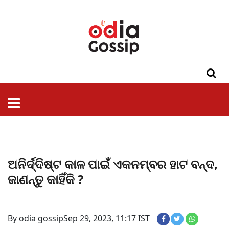
ଓଡିଶା
ଦେଶ-
ପଲିଟିକ୍ସ
ପ୍ରଶାସନ
ସ୍ୱାସ୍ଥ୍ୟ
ଗସିପ
ମନୋରଞ୍ଜନ
କ୍ରାଇମ
ଲାଇଫ
ସମସ୍ୟା
ଟେକ୍ନୋଲୋଜି
ଶିକ୍ଷା
ବିଜ୍ଞାନ
ଖେଳ
ବିଦେଶ
ସ୍ପେଶାଲ
ଷ୍ଟାଇଲ
ଅନିର୍ଦ୍ଦିଷ୍ଟ କାଳ ପାଇଁ ଏକନମ୍ବର ହାଟ ବନ୍ଦ,
ଜାଣନ୍ତୁ କାହିଁକି ?
By odia gossip
Sep 29, 2023, 11:17 IST