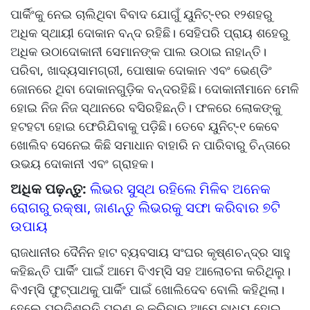
ପାର୍କିଂକୁ ନେଇ ଚାଲିଥିବା ବିବାଦ ଯୋଗୁଁ ୟୁନିଟ୍‌‌-୧ର ୧୨ଶହରୁ
ଅଧିକ ସ୍ଥାୟୀ ଦୋକାନ ବନ୍ଦ ରହିଛି। ସେହିପରି ପ୍ରାୟ ଶହେରୁ
ଅଧିକ ଉଠାଦୋକାନୀ ସେମାନଙ୍କ ପାଲ ଉଠାଇ ନାହାନ୍ତି।
ପରିବା, ଖାଦ୍ୟସାମଗ୍ରୀ, ପୋଷାକ ଦୋକାନ ଏବଂ ଭେଣ୍ଡିଂ
ଜୋନରେ ଥିବା ଦୋକାନଗୁଡ଼ିକ ବନ୍ଦରହିଛି। ଦୋକାନୀମାନେ ମେଳି
ହୋଇ ନିଜ ନିଜ ସ୍ଥାନରେ ବସିରହିଛନ୍ତି। ଫଳରେ ଲୋକଙ୍କୁ
ହଟହଟା ହୋଇ ଫେରିଯିବାକୁ ପଡ଼ିଛି। ତେବେ ୟୁନିଟ୍‌‌-୧ କେବେ
ଖୋଲିବ ସେନେଇ କିଛି ସମାଧାନ ବାହାରି ନ ପାରିବାରୁ ଚିନ୍ତାରେ
ଉଭୟ ଦୋକାନୀ ଏବଂ ଗ୍ରାହକ।
ଅଧିକ ପଢ଼ନ୍ତୁ:
ଲିଭର ସୁସ୍ଥ ରହିଲେ ମିଳିବ ଅନେକ
ରୋଗରୁ ରକ୍ଷା, ଜାଣନ୍ତୁ ଲିଭରକୁ ସଫା କରିବାର ୭ଟି
ଉପାୟ
ରାଜଧାନୀର ଦୈନିନ ହାଟ ବ୍ୟବସାୟ ସଂଘର କୃଷ୍ଣଚନ୍ଦ୍ର ସାହୁ
କହିଛନ୍ତି ପାର୍କିଂ ପାଇଁ ଆମେ ବିଏମ୍‌‌ସି ସହ ଆଲୋଚନା କରିଥିଲୁ।
ବିଏମ୍‌‌ସି ଫୁଟ୍‌‌ପାଥକୁ ପାର୍କିଂ ପାଇଁ ଖୋଲିଦେବ ବୋଲି କହିଥିଲା।
ହେଲେ ପ୍ରତିଶ୍ରୁତି ପୂରଣ ନ କରିବାରୁ ଆମେ ବାଧ୍ୟ ହୋଇ