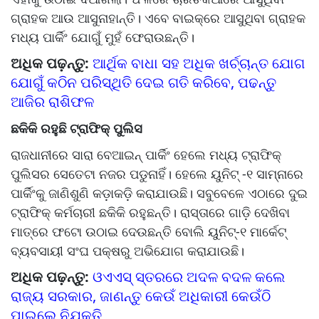
ଗ୍ରାହକ ଆଉ ଆସୁନାହାନ୍ତି। ଏବେ ବାଇକ୍‌‌ରେ ଆସୁଥିବା ଗ୍ରାହକ
ମଧ୍ୟ ପାର୍କିଂ ଯୋଗୁଁ ମୁହଁ ଫେରାଉଛନ୍ତି।
ଅଧିକ ପଢ଼ନ୍ତୁ:
ଆର୍ଥିକ ବାଧା ସହ ଅଧିକ ଖର୍ଚ୍ଚାନ୍ତ ଯୋଗ
ଯୋଗୁଁ କଠିନ ପରିସ୍ଥିତି ଦେଇ ଗତି କରିବେ, ପଢନ୍ତୁ
ଆଜିର ରାଶିଫଳ
ଛକିକି ରହୁଛି ଟ୍ରାଫିକ୍‌‌ ପୁଲିସ
ରାଜଧାନୀରେ ସାରା ବେଆଇନ୍‌‌ ପାର୍କିଂ ହେଲେ ମଧ୍ୟ ଟ୍ରାଫିକ୍‌‌
ପୁଲିସର ସେତେଟା ନଜର ପଡୁନାହିଁ। ହେଲେ ୟୁନିଟ୍‌‌ -୧ ସାମ୍ନାରେ
ପାର୍କିଂକୁ ଜାଣିଶୁଣି କଡ଼ାକଡ଼ି କରାଯାଉଛି। ସବୁବେଳେ ଏଠାରେ ଦୁଇ
ଟ୍ରାଫିକ୍‌‌ କର୍ମଚାରୀ ଛକିକି ରହୁଛନ୍ତି। ରାସ୍ତାରେ ଗାଡ଼ି ଦେଖିବା
ମାତ୍ରେ ଫଟୋ ଉଠାଇ ଦେଉଛନ୍ତି ବୋଲି ୟୁନିଟ୍‌‌-୧ ମାର୍କେଟ୍‌‌
ବ୍ୟବସାୟୀ ସଂଘ ପକ୍ଷରୁ ଅଭିଯୋଗ କରାଯାଉଛି।
ଅଧିକ ପଢ଼ନ୍ତୁ:
ଓଏଏସ୍‌‌ ସ୍ତରରେ ଅଦଳ ବଦଳ କଲେ
ରାଜ୍ୟ ସରକାର, ଜାଣନ୍ତୁ କେଉଁ ଅଧିକାରୀ କେଉଁଠି
ପାଇଲେ ନିଯୁକ୍ତି