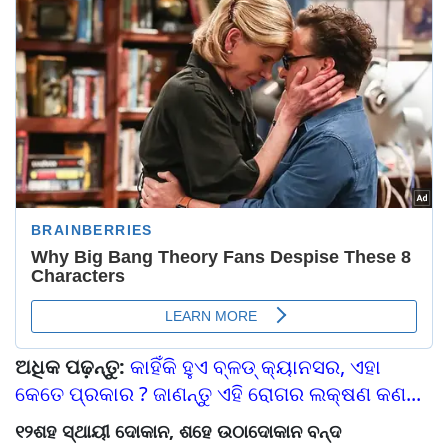
ଅଧିକ ପଢ଼ନ୍ତୁ:
କାହିଁକି ହୁଏ ବ୍ଳଡ୍‌ କ୍ୟାନସର, ଏହା
କେତେ ପ୍ରକାର ? ଜାଣନ୍ତୁ ଏହି ରୋଗର ଲକ୍ଷଣ କଣ...
୧୨ଶହ ସ୍ଥାୟୀ ଦୋକାନ, ଶହେ ଉଠାଦୋକାନ ବନ୍ଦ