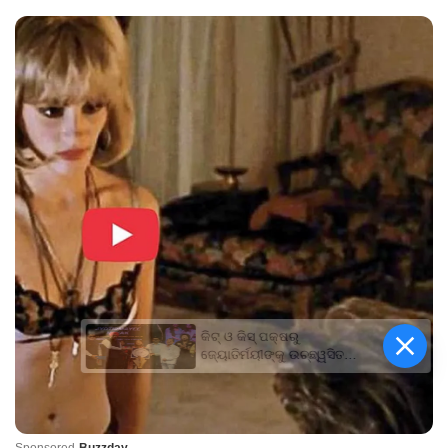
କିଟ୍‍ ଓ କିସ୍‍ ପକ୍ଷରୁ
ଜ୍ୟୋତିର୍ମୟୀଙ୍କୁ ଉଚ୍ଛ୍ୱସିତ
ସମ୍ବର୍ଦ୍ଧନା; ୫ଲକ୍ଷ ଟଙ୍କାର
ପ୍ରୋତ୍ସାହନ ରାଶି ପ୍ରଦାନ