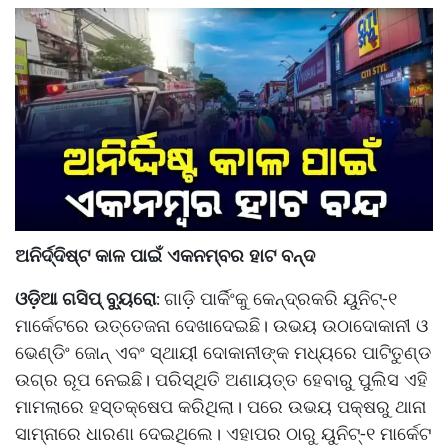
ଅନିର୍ଦ୍ଦିଷ୍ଟ କାଳ ପାଇଁ ଏକନମ୍ବର ହାଟ ବନ୍ଦ
ଓଡ଼ିଆ ଗସିପ୍ ବ୍ୟୁରୋ
ଗାଡ଼ି ପାର୍କିଂକୁ କେନ୍ଦ୍ରକରି ୟୁନିଟ୍‌‌-୧
:
ମାର୍କେଟରେ ଉତ୍ତେଜନା ଦେଖାଦେଇଛି। ଉଭୟ ଉଠାଦୋକାନୀ ଓ
ଭେଣ୍ଡିଂ ଜୋନ୍‌‌ ଏବଂ ସ୍ଥାୟୀ ଦୋକାନୀଙ୍କ ମଧ୍ୟରେ ପାଟିତୁଣ୍ଡ
ଉଗ୍ର ରୂପ ନେଇଛି। ପରିସ୍ଥିତି ଅଣାୟତ୍ତ ହେବାରୁ ପୁଲିସ ଏହି
ମାମଲାରେ ହସ୍ତକ୍ଷେପ କରିଥିଲା। ପରେ ଉଭୟ ପକ୍ଷରୁ ଥାନା
ସାମ୍ନାରେ ଧାରଣା ଦେଇଥିଲେ। ଏହାପର ଠାରୁ ୟୁନିଟ୍‌‌-୧ ମାର୍କେଟ