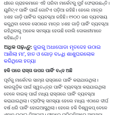
ଧୀରେ ଗ୍ରାହକମାନେ ଏହି ପରିବା ମାର୍କେଟରୁ ମୁହଁ ଫେରାଉଛନ୍ତି।
ୟୁନିଟ୍‌‌-୧ ପାର୍କିଂ ପାଇଁ ଗୋଟିଏ ପଡ଼ିଆ ରହିଛି। ହେଲେ ମାତ୍ର
୪ଶହ ଗାଡ଼ି ପାର୍କିଂର ବ୍ୟବସ୍ଥା ରହିଛି। ୧୨୦୦ ଜଣ ବ୍ୟବସାୟ
କରୁଥିବା ବେଳେ ସେଠାରେ ମାତ୍ର ୪ଶହ ଗାଡ଼ି ପାର୍କିଂ ବ୍ୟବସ୍ଥା
ରହିଥିବାରୁ ଅନେକ ସମସ୍ୟା ହେଉଛି ବୋଲି ଦୋକାନୀମାନେ
କହିଛନ୍ତି।
ଅଧିକ ପଢ଼ନ୍ତୁ:
ଜୁଇରୁ ଅଧା‌ପୋଡା ମୃତଦେହ ଉଠାଇ
ଆଣିଲା ମା’, ହାତ ଓ ଗୋଡ଼ ବାନ୍ଧି ଶାଶୁଘରଲୋକ
କରିଥିଲେ ହତ୍ୟା
ହକି ପରେ ରାସ୍ତା ଉପର ପାର୍କିଂ ବନ୍ଦ ଅଛି
ପୂର୍ବରୁ ମାର୍କେଟର ସାମ୍ନା ରାସ୍ତାରେ ପାର୍କିଂ କରାଯାଉଥିଲା।
କାରଗୁଡ଼ିକ ପାଇଁ ସ୍ୱତନ୍ତ୍ର ପାର୍କିଂ ବ୍ୟବସ୍ଥା କରାଯାଇଥିଲା
ବେଳେ ବାଇକ୍‌‌ ପାଇଁ ମଧ୍ୟ ରାସ୍ତାରେ ପାର୍କିଂ ବ୍ୟବସ୍ଥା
କରାଯାଇଥିଲା। ଟ୍ରାଫିକ୍‌‌ ସମସ୍ୟା ହେଲେ ମଧ୍ୟ ଏଠାରେ ଦୀର୍ଘ
ବର୍ଷ ଧରି ପାର୍କିଂ ହୋଇଆସୁଥିଲା। ହେଲେ ହକି ବିଶ୍ୱକପ୍‌‌ ବେଳେ
ଏହାକୁ ଉଠାଇ ଦିଆଗଲା। ଫଳରେ ଚାରିଚକିଆରେ ଆସୁଥିବା