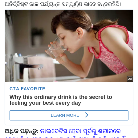
ଅନିର୍ଦ୍ଦିଷ୍ଟ କାଳ ପର୍ଯ୍ୟନ୍ତ ସମ୍ପୂର୍ଣ୍ଣ ଭାବେ ବନ୍ଦରହିଛି।
ଅଧିକ ପଢ଼ନ୍ତୁ:
ଡାଇବେଟିସ ହେବା ପୂର୍ବରୁ ଶରୀରରେ