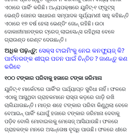
ଏଠାରେ ପାର୍କିଂ କରିଛି। ଅନ୍ୟପକ୍ଷରେ ୟୁନିଟ୍‌‌-୧ ଫ୍ରୁଟ୍‌‌ସ୍‌‌
ଭେଣ୍ଡି ଜୋନର ସାଧାରଣ ସମ୍ପାଦକ ସୂର୍ଯ୍ୟମଣୀ ସାହୁ କହିଛନ୍ତି
ଏଠାରେ ୧୭ ବର୍ଷ ହେଲା ଭେଣ୍ଡିଂ ଜୋନ୍‌‌ ରହିଛି। ଉଠା
ଦୋକାନୀମାନଙ୍କର ଟ୍ରେଡ୍‌‌ ଲାଇସେନ୍ସ ରହିଥିଲା ବେଳେ
ଗ୍ରାଉଣ୍ଡ ରେଣ୍ଟ ଦେଉଛନ୍ତି।
ଅଧିକ ପଢ଼ନ୍ତୁ:
ସେକ୍ସ ଟାଇମିଂକୁ ନେଇ କନଫ୍ୟୁଜ୍ କି?
ପାର୍ଟନରଙ୍କ ଶୀଘ୍ର ପତନ ପାଇଁ ଚିନ୍ତିତ ? ଜାଣନ୍ତୁ କଣ
କରିବେ
୧୦୦ ଟଙ୍କାର ପରିବାକୁ ହଜାରେ ଟଙ୍କା ଜରିମାନା
ୟୁନିଟ୍‌‌-୧ ମାର୍କେଟରେ ପାର୍କିଂର ପର୍ଯ୍ୟାପ୍ତ ସୁବିଧା ନାହିଁ। ଫଳରେ
ଏଠାକୁ ଆସୁଥିବା ଗ୍ରାହକମାନେ ରାସ୍ତା କଡ଼ରେ ଗାଡ଼ି ରଖି
ଚାଲିଯାଉଛନ୍ତି। ମାତ୍ର ଶହେ ଟଙ୍କାର ପରିବା କିଣୁଥିଲା ବେଳେ
ବେଆଇନ୍‌‌ ପାର୍କିଂ ଯୋଗୁଁ ହଜାରେ ଟଙ୍କାର ଜରିମାନା ଦେବାକୁ
ପଡ଼ିବ ବୋଲି ମୋବାଇଲକୁ ମେସେଜ୍‌‌ ଆସିଯାଉଛି। ଫଳରେ
ଗ୍ରାହକଙ୍କ ମନରେ ଅସନ୍ତୋଷ ବୃଦ୍ଧି ପାଉଛି। ଫଳରେ ଧୀରେ