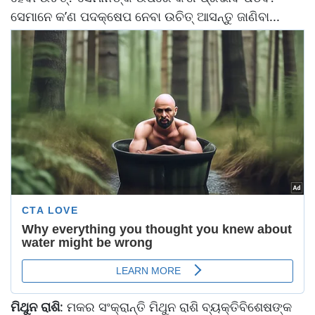
ସେମାନେ କ’ଣ ପଦକ୍ଷେପ ନେବା ଉଚିତ୍ ଆସନ୍ତୁ ଜାଣିବା...
ମିଥୁନ ରାଶି
: ମକର ସଂକ୍ରାନ୍ତି ମିଥୁନ ରାଶି ବ୍ୟକ୍ତିବିଶେଷଙ୍କ