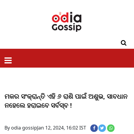
ଓଡିଶା
ଦେଶ-
ପଲିଟିକ୍ସ
ପ୍ରଶାସନ
ସ୍ୱାସ୍ଥ୍ୟ
ଗସିପ
ମନୋରଞ୍ଜନ
କ୍ରାଇମ
ଲାଇଫ
ସମସ୍ୟା
ଟେକ୍ନୋଲୋଜି
ଶିକ୍ଷା
ବିଜ୍ଞାନ
ଖେଳ
ବିଦେଶ
ସ୍ପେଶାଲ
ଷ୍ଟାଇଲ
ମକର ସଂକ୍ରାନ୍ତି ଏହି ୬ ରାଶି ପାଇଁ ଅଶୁଭ, ସାବଧାନ
ନହେଲେ ହରାଇବେ ସର୍ବସ୍ବ !
By odia gossip
Jan 12, 2024, 16:02 IST