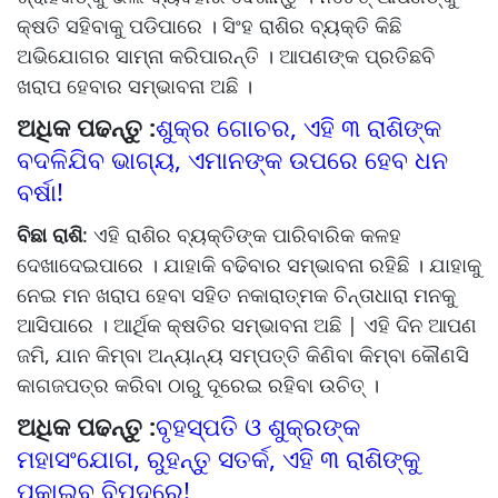
କ୍ଷତି ସହିବାକୁ ପଡିପାରେ । ସିଂହ ରାଶିର ବ୍ୟକ୍ତି କିଛି
ଅଭିଯୋଗର ସାମ୍ନା କରିପାରନ୍ତି । ଆପଣଙ୍କ ପ୍ରତିଛବି
ଖରାପ ହେବାର ସମ୍ଭାବନା ଅଛି ।
ଅଧିକ ପଢନ୍ତୁ :
ଶୁକ୍ର ଗୋଚର, ଏହି ୩ ରାଶିଙ୍କ
ବଦଳିଯିବ ଭାଗ୍ୟ, ଏମାନଙ୍କ ଉପରେ ହେବ ଧନ
ବର୍ଷା!
ବିଛା
ରାଶି
: ଏହି ରାଶିର ବ୍ୟକ୍ତିଙ୍କ ପାରିବାରିକ କଳହ
ଦେଖାଦେଇପାରେ । ଯାହାକି ବଢିବାର ସମ୍ଭାବନା ରହିଛି । ଯାହାକୁ
ନେଇ ମନ ଖରାପ ହେବା ସହିତ ନକାରାତ୍ମକ ଚିନ୍ତାଧାରା ମନକୁ
ଆସିପାରେ । ଆର୍ଥିକ କ୍ଷତିର ସମ୍ଭାବନା ଅଛି | ଏହି ଦିନ ଆପଣ
ଜମି, ଯାନ କିମ୍ବା ଅନ୍ୟାନ୍ୟ ସମ୍ପତ୍ତି କିଣିବା କିମ୍ବା କୌଣସି
କାଗଜପତ୍ର କରିବା ଠାରୁ ଦୂରେଇ ରହିବା ଉଚିତ୍ ।
ଅଧିକ ପଢନ୍ତୁ :
ବୃହସ୍ପତି ଓ ଶୁକ୍ରଙ୍କ
ମହାସଂଯୋଗ, ରୁହନ୍ତୁ ସତର୍କ, ଏହି ୩ ରାଶିଙ୍କୁ
ପକାଇବ ବିପଦରେ!