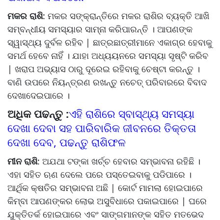
ମକର ରାଶି
: ମକର ସଙ୍କ୍ରାନ୍ତିରେ ମକର ରାଶିର ବ୍ୟକ୍ତି ଆଖି
ସମ୍ବନ୍ଧୀୟ ସମସ୍ୟାର ସାମ୍ନା କରିପାରନ୍ତି । ଆପଣଙ୍କ
ସ୍ୱାସ୍ଥ୍ୟ ଦୁର୍ବଳ ରହିବ | ଛାତ୍ରଛାତ୍ରୀମାନେ ଏକାଗ୍ର ହେବାକୁ
ସମର୍ଥ ହେବେ ନାହିଁ । ଯାହା ଅଧ୍ୟୟନରେ ସମସ୍ୟା ସୃଷ୍ଟି କରିବ
| ଖରାପ ଅଭ୍ୟାସ ଠାରୁ ଦୂରେଇ ରହିବାକୁ ଚେଷ୍ଟା କରନ୍ତୁ ।
ବାଣି ଉପରେ ନିୟନ୍ତ୍ରଣ ରଖନ୍ତୁ ନଚେତ୍ ପରିବାରରେ ବିବାଦ
ଦେଖାଦେଇପାରେ ।
ଅଧିକ ପଢନ୍ତୁ :
ଏହି ରାଶିରେ ସ୍ବାସ୍ଥ୍ୟ ସମସ୍ୟା
ଦେଖା ଦେବା ସହ ପାରିବାରିକ ଜୀବନରେ ତିକ୍ତତା
ଦେଖା ଦେବ, ପଢନ୍ତୁ ରାଶିଫଳ
ମୀନ ରାଶି
: ଅଯଥା ଟଙ୍କା ଖର୍ଚ୍ଚ ହେବାର ସମ୍ଭାବନା ରହିଛି ।
ଏହା ସହିତ ଋଣ ଦେଲେ ପରେ ପସ୍ତେଇବାକୁ ପଡିପାରେ ।
ଆର୍ଥିକ କ୍ଷତିର ସମ୍ଭାବନା ଅଛି | କୋର୍ଟ ମାମଲା ହୋଇପାରେ
କିମ୍ବା ଆପଣଙ୍କର ଲୋଭ ଅସୁବିଧାରେ ପକାଇପାରେ | ଘରେ
ଯୁକ୍ତିତର୍କ ହୋଇପାରେ ଏବଂ ସାଙ୍ଗମାନଙ୍କ ସହିତ ମତଭେଦ