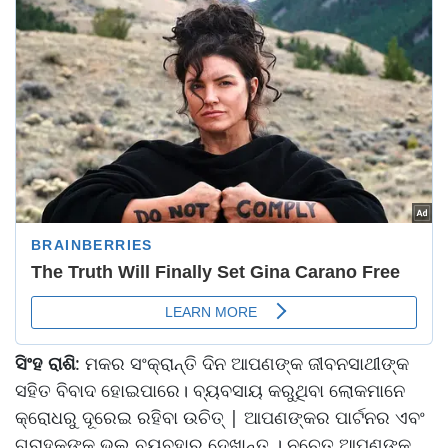
ସିଂହ
ରାଶି
: ମକର ସଂକ୍ରାନ୍ତି ଦିନ ଆପଣଙ୍କ ଜୀବନସାଥୀଙ୍କ
ସହିତ ବିବାଦ ହୋଇପାରେ। ବ୍ୟବସାୟ କରୁଥିବା ଲୋକମାନେ
କ୍ରୋଧରୁ ଦୂରେଇ ରହିବା ଉଚିତ୍ | ଆପଣଙ୍କର ପାର୍ଟନର ଏବଂ
ଗ୍ରାହକଙ୍କୁ ଭଲ ବ୍ୟବହାର ଦେଖାନ୍ତୁ । ନଚେତ୍ ଆପଣଙ୍କୁ