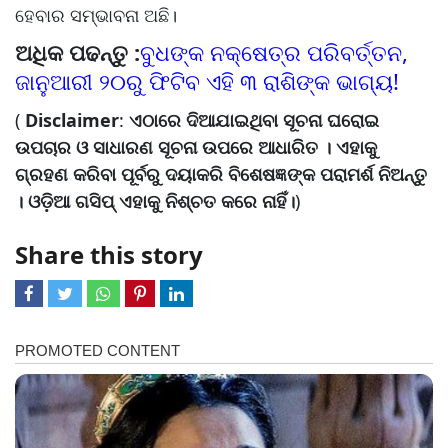
ହେବାର ସମ୍ଭାବନା ଅଛି।
ଅଧିକ ପଢନ୍ତୁ :
ବୁଧଙ୍କ ନକ୍ଷେତ୍ର ପରିବର୍ତ୍ତନ,
ଜାନୁଆରୀ ୨୦ରୁ ଫିଟିବ ଏହି ୩ ରାଶିଙ୍କ ଭାଗ୍ୟ!
(
Disclaimer
:
ଏଠାରେ ଦିଆଯାଇଥିବା ସୂଚନା ଘରୋଇ
ଉପଚାର ଓ ସାଧାରଣ ସୂଚନା ଉପରେ ଆଧାରିତ । ଏହାକୁ
ଗ୍ରହଣ କରିବା ପୂର୍ବରୁ ଦୟାକରି ବିଶେଷଜ୍ଞଙ୍କ ପରାମର୍ଶ ନିଅନ୍ତୁ
। ଓଡ଼ିଆ ଗସିପ୍ ଏହାକୁ ନିଶ୍ଚତ କରେ ନାହିଁ।
)
Share this story