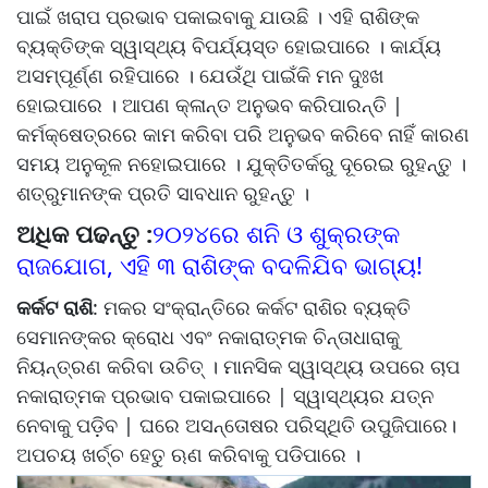
ପାଇଁ ଖରାପ ପ୍ରଭାବ ପକାଇବାକୁ ଯାଉଛି । ଏହି ରାଶିଙ୍କ
ବ୍ୟକ୍ତିଙ୍କ ସ୍ୱାସ୍ଥ୍ୟ ବିପର୍ଯ୍ୟସ୍ତ ହୋଇପାରେ । କାର୍ଯ୍ୟ
ଅସମ୍ପୂର୍ଣ୍ଣ ରହିପାରେ । ଯେଉଁଥି ପାଇଁକି ମନ ଦୁଃଖ
ହୋଇପାରେ । ଆପଣ କ୍ଳାନ୍ତ ଅନୁଭବ କରିପାରନ୍ତି |
କର୍ମକ୍ଷେତ୍ରରେ କାମ କରିବା ପରି ଅନୁଭବ କରିବେ ନାହିଁ କାରଣ
ସମୟ ଅନୁକୂଳ ନହୋଇପାରେ । ଯୁକ୍ତିତର୍କରୁ ଦୂରେଇ ରୁହନ୍ତୁ ।
ଶତ୍ରୁମାନଙ୍କ ପ୍ରତି ସାବଧାନ ରୁହନ୍ତୁ ।
ଅଧିକ ପଢନ୍ତୁ :
୨୦୨୪ରେ ଶନି ଓ ଶୁକ୍ରଙ୍କ
ରାଜଯୋଗ, ଏହି ୩ ରାଶିଙ୍କ ବଦଳିଯିବ ଭାଗ୍ୟ!
କର୍କଟ ରାଶି
: ମକର ସଂକ୍ରାନ୍ତିରେ କର୍କଟ ରାଶିର ବ୍ୟକ୍ତି
ସେମାନଙ୍କର କ୍ରୋଧ ଏବଂ ନକାରାତ୍ମକ ଚିନ୍ତାଧାରାକୁ
ନିୟନ୍ତ୍ରଣ କରିବା ଉଚିତ୍ । ମାନସିକ ସ୍ୱାସ୍ଥ୍ୟ ଉପରେ ଚାପ
ନକାରାତ୍ମକ ପ୍ରଭାବ ପକାଇପାରେ | ସ୍ୱାସ୍ଥ୍ୟର ଯତ୍ନ
ନେବାକୁ ପଡ଼ିବ | ଘରେ ଅସନ୍ତୋଷର ପରିସ୍ଥିତି ଉପୁଜିପାରେ।
ଅପଚୟ ଖର୍ଚ୍ଚ ହେତୁ ଋଣ କରିବାକୁ ପଡିପାରେ ।