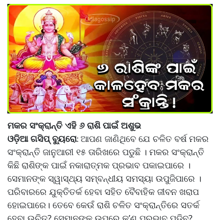
ମକର ସଂକ୍ରାନ୍ତି ଏହି ୬ ରାଶି ପାଇଁ ଅଶୁଭ
ଓଡ଼ିଆ ଗସିପ୍ ବ୍ୟୁରୋ
ଆପଣ ଜାଣିଥିବେ ଯେ ଚଳିତ ବର୍ଷ ମକର
:
ସଂକ୍ରାନ୍ତି ଜାନୁଆରୀ ୧୫ ତାରିଖରେ ପଡୁଛି । ମକର ସଂକ୍ରାନ୍ତି
କିଛି ରାଶିଙ୍କ ପାଇଁ ନକାରାତ୍ମକ ପ୍ରଭାବ ପକାଇପାରେ ।
ସେମାନଙ୍କ ସ୍ୱାସ୍ଥ୍ୟ ସମ୍ବନ୍ଧୀୟ ସମସ୍ୟା ଉପୁଜିପାରେ ।
ପରିବାରରେ ଯୁକ୍ତିତର୍କ ହେବା ସହିତ ବୈବାହିକ ଜୀବନ ଖରାପ
ହୋଇପାରେ। ତେବେ କେଉଁ ରାଶି ଚଳିତ ସଂକ୍ରାନ୍ତିରେ ସତର୍କ
ହେବା ଉଚିତ୍? ସେମାନଙ୍କ ଉପରେ କ’ଣ ପ୍ରଭାବ ପଡିବ?