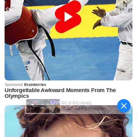
କିଟ୍‍ ଓ କିସ୍‍ ପକ୍ଷରୁ
ଜ୍ୟୋତିର୍ମୟୀଙ୍କୁ ଉଚ୍ଛ୍ୱସିତ
ସମ୍ବର୍ଦ୍ଧନା; ୫ଲକ୍ଷ ଟଙ୍କାର
ପ୍ରୋତ୍ସାହନ ରାଶି ପ୍ରଦାନ