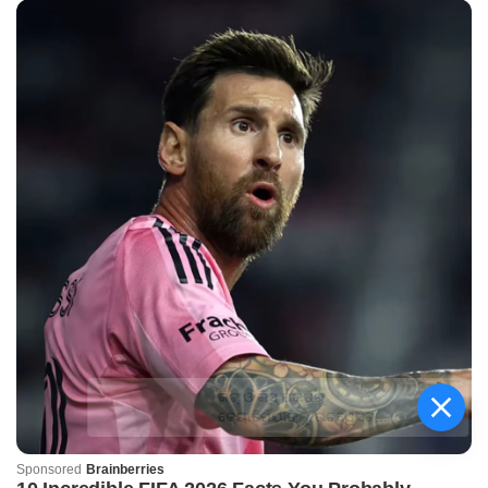
କିଟ୍‍ ଓ କିସ୍‍ ପକ୍ଷରୁ
ଜ୍ୟୋତିର୍ମୟୀଙ୍କୁ ଉଚ୍ଛ୍ୱସିତ
ସମ୍ବର୍ଦ୍ଧନା; ୫ଲକ୍ଷ ଟଙ୍କାର
ପ୍ରୋତ୍ସାହନ ରାଶି ପ୍ରଦାନ