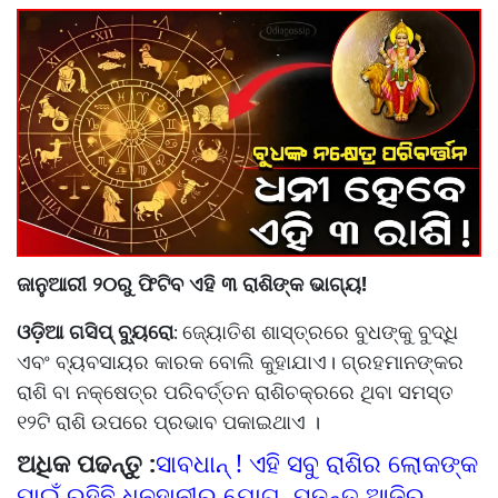
ଜାନୁଆରୀ ୨୦ରୁ ଫିଟିବ ଏହି ୩ ରାଶିଙ୍କ ଭାଗ୍ୟ!
ଓଡ଼ିଆ ଗସିପ୍ ବ୍ୟୁରୋ
ଜ୍ୟୋତିଶ ଶାସ୍ତ୍ରରେ ବୁଧଙ୍କୁ ବୁଦ୍ଧି
:
ଏବଂ ବ୍ୟବସାୟର କାରକ ବୋଲି କୁହାଯାଏ। ଗ୍ରହମାନଙ୍କର
ରାଶି ବା ନକ୍ଷେତ୍ର ପରିବର୍ତ୍ତନ ରାଶିଚକ୍ରରେ ଥିବା ସମସ୍ତ
୧୨ଟି ରାଶି ଉପରେ ପ୍ରଭାବ ପକାଇଥାଏ ।
ଅଧିକ ପଢନ୍ତୁ :
ସାବଧାନ୍ ! ଏହି ସବୁ ରାଶିର ଲୋକଙ୍କ
ପାଇଁ ରହିଛି ଧନହାନୀର ଯୋଗ, ପଢନ୍ତୁ ଆଜିର