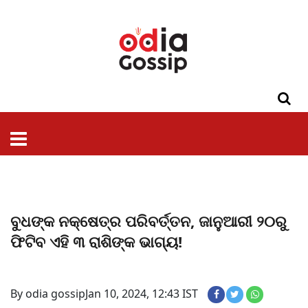
ଓଡିଶା
ଦେଶ-
ପଲିଟିକ୍ସ
ପ୍ରଶାସନ
ସ୍ୱାସ୍ଥ୍ୟ
ଗସିପ
ମନୋରଞ୍ଜନ
କ୍ରାଇମ
ଲାଇଫ
ସମସ୍ୟା
ଟେକ୍ନୋଲୋଜି
ଶିକ୍ଷା
ବିଜ୍ଞାନ
ଖେଳ
ବିଦେଶ
ସ୍ପେଶାଲ
ଷ୍ଟାଇଲ
ବୁଧଙ୍କ ନକ୍ଷେତ୍ର ପରିବର୍ତ୍ତନ, ଜାନୁଆରୀ ୨୦ରୁ
ଫିଟିବ ଏହି ୩ ରାଶିଙ୍କ ଭାଗ୍ୟ!
By odia gossip
Jan 10, 2024, 12:43 IST