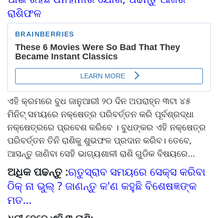
ରାଶିଫଳ
ଏହି କ୍ରମରେ ବୁଧ ଜାନୁଆରୀ ୨୦ ଦିନ ଅପରାହ୍ନ ୩ଟା ୪୫
ମିନିଟ୍ ସମୟରେ ନକ୍ଷେତ୍ର ପରିବର୍ତ୍ତନ କରି ପୂର୍ବଶ୍ରଦ୍ଧା
ନକ୍ଷେତ୍ରରେ ପ୍ରବେଶ କରିବେ । ବୁଧଙ୍କର ଏହି ନକ୍ଷେତ୍ର
ପରିବର୍ତ୍ତନ ତିନି ରାଶିକୁ ଶୁଭଫଳ ପ୍ରଦାନ କରିବ। ତେବେ,
ଆସନ୍ତୁ ଜାଣିବା ସେହି ଭାଗ୍ୟଶାଳୀ ରାଶି ଗୁଡିକ ବିଷୟରେ...
ଅଧିକ ପଢନ୍ତୁ :
ଋତୁସ୍ରାବ ସମୟରେ ସେକ୍ସ କରିବା
ଠିକ୍ ନା ଭୁଲ୍ ? ଜାଣନ୍ତୁ କ'ଣ କହୁଛି ବିଶେଷଜ୍ଞଙ୍କ
ମତ...