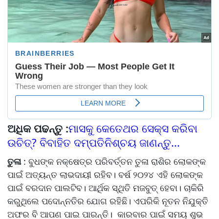
ଅଧିକ ପଢନ୍ତୁ :
ମାସକୁ କେତେଥର ସେକ୍ସ କରିବା
ଉଚିତ୍? ବିବାହିତ ଦମ୍ପତିନିଶ୍ଚୟ ଜାଣନ୍ତୁ...
ତୁଳା
: ବୁଧଙ୍କ ନକ୍ଷେତ୍ର ପରିବର୍ତ୍ତନ ତୁଳା ରାଶିର ଲୋକଙ୍କ
ପାଇଁ ଅତ୍ୟନ୍ତ ଲାଭଦାୟୀ ରହିବ। ବର୍ଷ ୨୦୨୪ ଏହି ଲୋକଙ୍କ
ପାଇଁ ବରଦାନ ପାଲଟିବ। ଆର୍ଥିକ ସ୍ଥିତି ମଜବୁତ୍ ହେବା। ଚାକିରି
କରୁଥିଲେ ପଦୋନ୍ନତିର ଯୋଗ ରହିଛି। ଏପରିକି ନୂତନ ନିଯୁକ୍ତି
ଅଫର ବି ଆପଣ ପାଇ ପାରନ୍ତି। କାରବାର ପାଇଁ ସମୟ ଶୁଭ