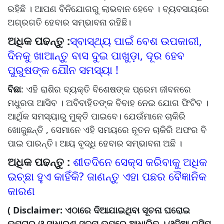
ରହିଛି । ଆପଣ ବିନିଯୋଗରୁ ଲାଭବାନ ହେବେ । ବ୍ୟବସାୟରେ
ଅଗ୍ରଗତି ହେବାର ସମ୍ଭାବନା ରହିଛି।
ଅଧିକ ପଢନ୍ତୁ :
ସ୍ବାସ୍ଥ୍ୟ ପାଇଁ ବେଶ ଉପକାରୀ,
ଦିନକୁ ଖାଆନ୍ତୁ ବାସ ଦୁଇ ପାଖୁଡ଼ା, ଦୂର ହେବ
ପୁରୁଷଙ୍କ ଯୌନ ସମସ୍ୟା !
ବିଛା
: ଏହି ରାଶିର ବ୍ୟକ୍ତି ବିଶେଷଙ୍କ ପ୍ରେମ ଜୀବନରେ
ମଧୁରତା ଆସିବ । ଅବିବାହିତଙ୍କ ବିବାହ ନେଇ ଯୋଗ ଫିଟିବ ।
ଆର୍ଥିକ ସମସ୍ୟାରୁ ମୁକ୍ତି ପାଇବେ। ଯେଉଁମାନେ ଚାକିରି
ଖୋଜୁଛନ୍ତି , ସେମାନେ ଏହି ସମୟରେ ନୂତନ ଚାକିରି ଅଫର ବି
ପାଇ ପାରନ୍ତି। ଆୟ ବୃଦ୍ଧି ହେବାର ସମ୍ଭାବନା ଅଛି ।
ଅଧିକ ପଢନ୍ତୁ :
ଶୀତଦିନେ ସେକ୍ସ କରିବାକୁ ଅଧିକ
ଇଚ୍ଛା ହୁଏ କାହିଁକି? ଜାଣନ୍ତୁ ଏହା ପଛର ବୈଜ୍ଞାନିକ
କାରଣ
( Disclaimer: ଏଠାରେ ଦିଆଯାଇଥିବା ସୂଚନା ଘରୋଇ
ଉପଚାର ଓ ସାଧାରଣ ସୂଚନା ଉପରେ ଆଧାରିତ । ଓଡ଼ିଆ ଗସିପ୍