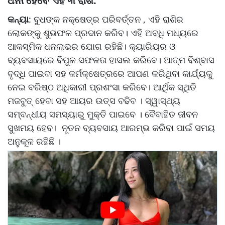
ଧନୀ ହେବେ ଏହି ୩ ରାଶି:
କନ୍ୟା
: ବୁଧଙ୍କ ନକ୍ଷେତ୍ର ପରିବର୍ତ୍ତନ , ଏହି ରାଶିର
ଲୋକଙ୍କୁ ଶୁଭଫଳ ପ୍ରଦାନ କରିବ। ଏହି ଅବଧି ମଧ୍ୟରେ
ଆକସ୍ମିକ ଧନଲାଭର ଯୋଗ ରହିଛି। କ୍ୟାରିୟର ଓ
ବ୍ୟବସାୟରେ ବିପୁଳ ସଫଳତା ହାସଲ କରିବେ। ଆତ୍ମ ବିଶ୍ବାସ
ବୃଦ୍ଧି ପାଇବା ସହ କର୍ମକ୍ଷେତ୍ରରେ ଆପଣ କରିଥିବା କାର୍ଯ୍ୟକୁ
ନେଇ ବରିଷ୍ଠ ଅଧିକାରୀ ପ୍ରଶଂସା କରିବେ। ଆର୍ଥିକ ସ୍ଥିତି
ମଜବୁତ୍ ହେବା ସହ ଆୟର ଉତ୍ସ ବଢିବ । ସ୍ୱାସ୍ଥ୍ୟ
ସମ୍ବନ୍ଧୀୟ ସମସ୍ୟାରୁ ମୁକ୍ତି ପାଇବେ । ବୈବାହିତ ଜୀବନ
ସୁଖମୟ ହେବ। ନୂତନ ବ୍ୟବସାୟ ଆରମ୍ଭ କରିବା ପାଇଁ ସମୟ
ଅନୁକୂଳ ରହିଛି ।