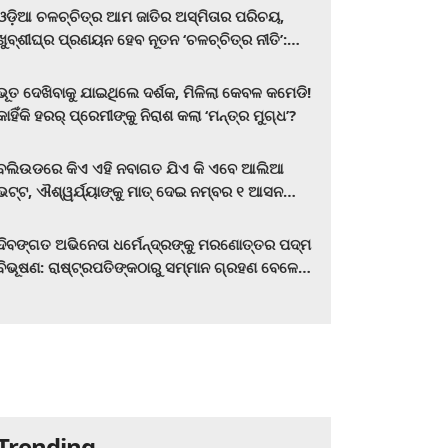
ଓଡ଼ିଆ ଚଳଚ୍ଚିତ୍ର ଆମ ଜାତିର ଅସ୍ମିତାର ପରିଚୟ,
ଖୁବ୍‌ଶୀଘ୍ର ପ୍ରଣୟନ ହେବ ନୂତନ ‘ଚଳଚ୍ଚିତ୍ର ନୀତି’:
ମୁଖ୍ୟମନ୍ତ୍ରୀ ମୋହନ ଚରଣ ମାଝୀ
ଭୂତ ଦେଖିବାକୁ ଯାଇଥିଲେ ଦର୍ଶକ, ମିଳିଲା କେବଳ କମେଡି!
କାହିଁକି ହରର୍‌ ପ୍ରେମୀଙ୍କୁ ନିରାଶ କଲା ‘ମନ୍ତ୍ର ମୁଗ୍ଧ’?
ବଲିଉଡରେ କିଏ ଏହି ନବାଗତ ଯିଏ କି ଏବେ ଆଲିଆ
ଭଟ୍ଟ, ଐଶ୍ୱର୍ଯ୍ୟାଙ୍କୁ ମାତ୍‌ ଦେଇ ନମ୍ବର ୧ ଆସନ
ହାତେଇଛନ୍ତି, ସିନେ ପ୍ରେମୀ ଏବେ ହିଁ ଜାଣି ନିଅନ୍ତୁ ...
ଦିବଙ୍ଗତ ଅଭିନେତା ଧର୍ମେନ୍ଦ୍ରଙ୍କୁ ମରଣୋତ୍ତର ପଦ୍ମ
ବିଭୂଷଣ: ରାଷ୍ଟ୍ରପତିଙ୍କଠାରୁ ସମ୍ମାନ ଗ୍ରହଣ ବେଳେ
ଭାବପ୍ରବଣ ହେଲେ ହେମା ମାଳିନୀ
Trending