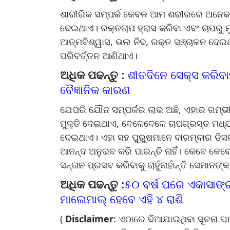
ଶାରୀରିକ ସମ୍ପର୍କ କେବଳ ଆମ ଶରୀରରେ ଅନେକ 
ଦେଇଥାଏ। ରକ୍ତଚାପ ହ୍ରାସ କରିବା ଏବଂ ଚାପରୁ 
ଆତ୍ମବିଶ୍ୱାସ, ଭଲ ନିଦ, ରକ୍ତ ସଞ୍ଚାଳନ ଦ
ପରିବର୍ତ୍ତନ ଆଣିଥାଏ।
ଅଧିକ ପଢନ୍ତୁ :
ଶୀତଦିନେ ସେକ୍ସ କରିବାକ
ବୈଜ୍ଞାନିକ କାରଣ
ଯେପରି ଯୌନ ସମ୍ପର୍କର ଲାଭ ଅଛି, ଏହାର ଗମ୍ଭୀର 
ମୁକ୍ତି ଦେଇଥାଏ, ବେଳେବେଳେ ଚାପଗ୍ରସ୍ତ ମଧ୍
ଦେଇଥାଏ। ଏହା ସହ ପୁରୁଷମାନେ ବାରମ୍ବାର ଡିସଚା
ଆନନ୍ଦ ଅନୁଭବ କରି ପାରନ୍ତି ନାହିଁ। କେବେ କେ
ସନ୍ତାନ ପ୍ରସବ କରିବାକୁ ଚାହୁଁନାହାଁନ୍ତି ସେମା
ଅଧିକ ପଢନ୍ତୁ :
୫୦ ବର୍ଷ ପରେ ଏକାସାଙ୍ଗ
ମାଲେମାଲ୍ ହେବେ ଏହି ୪ ରାଶି
(
Disclaimer
: ଏଠାରେ ଦିଆଯାଇଥିବା ସୂଚନା 