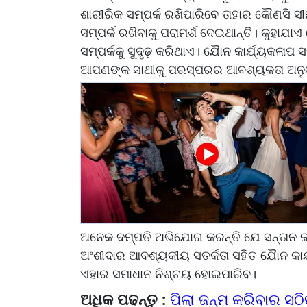
ଶାରୀରିକ ସମ୍ପର୍କ ରଖିପାରିବେ ତାହାର କୌଣସି ସୀମା
ସମ୍ପର୍କ ରଖିବାକୁ ପରାମର୍ଶ ଦେଇଥାନ୍ତି। କୁହାଯ
ସମ୍ପର୍କକୁ ସୁଦୃଢ଼ କରିଥାଏ। ଯୋୖନ କାର୍ଯ୍ୟକଳା
ଆପଣଙ୍କ ସାଥୀକୁ ପରସ୍ପରର ଆବଶ୍ୟକତା ଅନୁଭବ
ଅନେକ ଦମ୍ପତି ଅଭିଯୋଗ କରନ୍ତି ଯେ ସନ୍ତାନ 
ଅଂଶୀଦାର ଆବଶ୍ୟକୀୟ ସତର୍କତା ସହିତ ଯୋୖନ କ
ଏହାର ସମାଧାନ ନିଶ୍ଚୟ ହୋଇପାରିବ।
ଅଧିକ ପଢନ୍ତୁ :
ପିଲା ଜନ୍ମ କରିବାର ସଠି