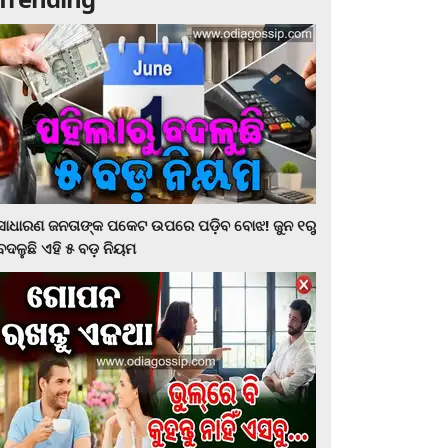
ସାଧାରଣ ଜନତାଙ୍କ ପକେଟ ଉପରେ ପଡ଼ିବ ବୋଝ! ଜୁନ ୧ରୁ
ବଦଳୁଛି ଏହି ୫ ବଡ଼ ନିୟମ