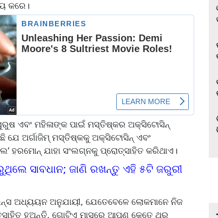
୍ୟ କରେ।
ୁଷ ଏବଂ ମହିଳାଙ୍କ ପାଇଁ ମସ୍ତିଷ୍କର ଅକ୍ସିଟୋସିନ୍
ଯେ ଅର୍ଗାଜିମ୍ ମସ୍ତିଷ୍କକୁ ଅକ୍ସିଟୋସିନ୍ ଏବଂ
ଭଲ’ ହରମୋନ୍ ଯାହା ସଂଲଗ୍ନକୁ ପ୍ରୋତ୍ସାହିତ କରିଥାଏ।
ିଲେ ସାବଧାନ; ଜାଣି ରଖନ୍ତୁ ଏହି ୫ଟି ଜରୁରୀ
ସାଇନ୍ସ ଅଧ୍ୟୟନ ଅନୁଯାୟୀ, ଯେତେବେଳେ ଲୋକମାନେ ନିଜ
୍ସାହିତ ହୁଅନ୍ତି, ଗୋଟିଏ ମାସରେ ଆପଣ କେତେ ଥର