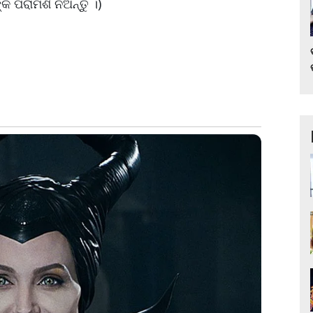
କ ପରାମର୍ଶ ନିଅନ୍ତୁ ।)