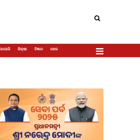
ୋଲୋଜି
ଶିକ୍ଷା
ବିଜ୍ଞାନ
ଖେଳ