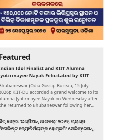
Featured
Indian Idol Finalist and KIIT Alumna
Jyotirmayee Nayak Felicitated by KIIT
Bhubaneswar (Odia Gossip Bureau, 15 July
2026): KIIT-DU accorded a grand welcome to its
alumna Jyotirmayee Nayak on Wednesday after
she returned to Bhubaneswar following her
qualification for the Gra
କିଟ୍‍ ଛାତ୍ରୀ ‘ଇଣ୍ଡିଆନ୍ ଆଇଡଲ୍‌’ ୨୦୨୬; ଗ୍ରାଣ୍ଡ
ଫିନାଲିଷ୍ଟ ଜ୍ୟୋତିର୍ମୟୀଙ୍କ ହୋମ୍‍କମିଂ ସେଲିବ୍ରେସନ୍‍,
କିଟରେ ଉଚ୍ଛ୍ୱସିତ ସମ୍ବର୍ଦ୍ଧନା