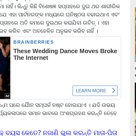
 ନାହିଁ। କିନ୍ତୁ କିଛି ବିଶେଷଜ୍ଞ ସପ୍ତାହରେ ଦୁଇ ଥର ଶାରୀରିକ
ାଏ ଯେ ଏହା ପାର୍ଟନରଙ୍କ ମଧ୍ୟରେ ଘନିଷ୍ଠତା ବଢାଇଥାଏ ଏବଂ
ପ ସପ୍ତାହରେ ଅତି କମରେ ଦୁଇଥର କରାଯିବା ଉଚିତ୍ । ଏହା
 କରିବ ଏବଂ ଅବହେଳିତ ଅନୁଭବ କରିବ ନାହିଁ ।
ଜନ୍ମ ପରେ ଯୋୖନ ସମ୍ପର୍କ ନଷ୍ଟ ହୋଇଯାଏ । ଯଦି ଉଭୟ
ାର୍ଯ୍ୟକଳାପରେ ସମାନ ଭାବରେ ଅଂଶଗ୍ରହଣ କରନ୍ତି ତେବେ
କ୍ ବୟସ କେତେ? ନଜାଣି ଭୁଲ କରନ୍ତି ମାତା-ପିତା