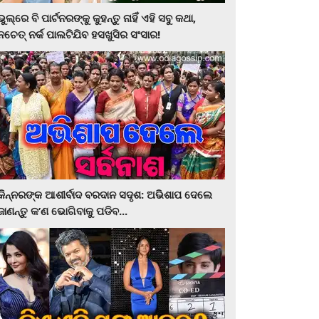
ଭୁଲ୍‌ରେ ବି ପାର୍ଟନରଙ୍କୁ କୁହନ୍ତୁ ନାହିଁ ଏହି ସବୁ କଥା,
ନଚେତ୍‌ ନର୍କ ପାଲଟିଯିବ ହସଖୁସିର ସଂସାର!
କିନ୍ନରଙ୍କ ଆଶୀର୍ବାଦ ବରଦାନ ସଦୃଶ: ଅଭିଶାପ ଦେଲେ
ଜାଣନ୍ତୁ କ’ଣ ଭୋଗିବାକୁ ପଡିବ...