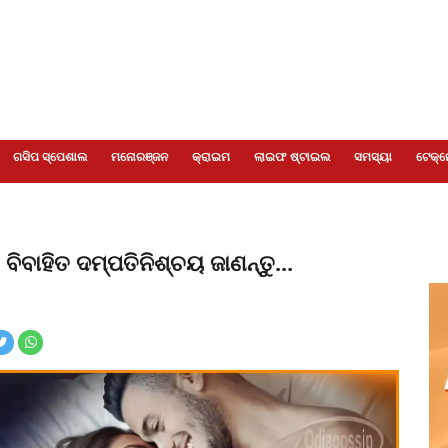
ଗସିପ ସ୍ପେଶାଲ
ମନୋରଞ୍ଜନ
କ୍ରାଇମ
ଲାଇଫ ଷ୍ଟାଇଲ
ସମସ୍ୟା
ଟେକ୍ନ
?
ବିବାହିତ ଦମ୍ପତି
ନିଶ୍ଚୟ ଜାଣନ୍ତୁ...