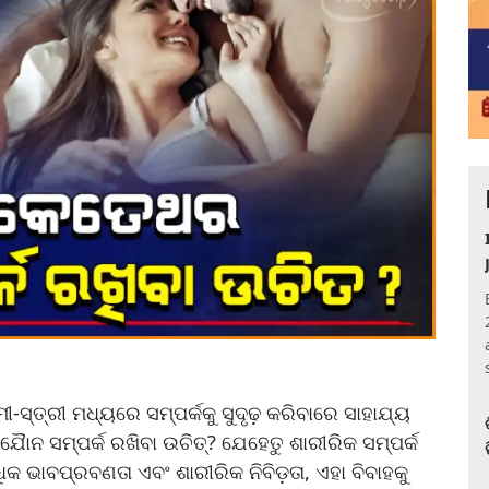
ୀ-ସ୍ତ୍ରୀ ମଧ୍ୟରେ ସମ୍ପର୍କକୁ ସୁଦୃଢ଼ କରିବାରେ ସାହାଯ୍ୟ
ୖନ ସମ୍ପର୍କ ରଖିବା ଉଚିତ୍? ଯେହେତୁ ଶାରୀରିକ ସମ୍ପର୍କ
କ ଭାବପ୍ରବଣତା ଏବଂ ଶାରୀରିକ ନିବିଡ଼ତା, ଏହା ବିବାହକୁ