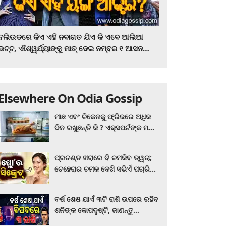
ବଲିଉଡରେ କିଏ ଏହି ନବାଗତ ଯିଏ କି ଏବେ ଆଲିଆ
ଭଟ୍ଟ, ଐଶ୍ୱର୍ଯ୍ୟାଙ୍କୁ ମାତ୍‌ ଦେଇ ନମ୍ବର ୧ ଆସନ
ହାତେଇଛନ୍ତି, ସିନେ ପ୍ରେମୀ ଏବେ ହିଁ ଜାଣି ନିଅନ୍ତୁ ...
Elsewhere On Odia Gossip
ମାଛ ଏବଂ ଚିକେନକୁ ଫ୍ରିଜରେ ଅଧିକ
ଦିନ ରଖୁଛନ୍ତି କି ? ଏକ୍ସପର୍ଟଙ୍କ ମତ
କିଛି ଏପରି ରହିଛି...
ପ୍ରଚଣ୍ଡ ଖରାରେ ବି ଚମକିବ ତ୍ୱଚା;
ଚେହେରାର ଚମକ ଦେଖି ସଭିଏଁ ପଚାରିବେ
ଗ୍ଲୋ’ର ସିକ୍ରେଟ! ଆପଣାନ୍ତୁ ଏହି...
ବର୍ଷ ଶେଷ ଯାଏଁ ୩ଟି ରାଶି ଉପରେ ରହିବ
ଶନିଙ୍କ କୋପଦୃଷ୍ଟି, ଜାଣନ୍ତୁ
ଆପଣଙ୍କ ରାଶି ଏଥିରେ ନାହିଁ ତ?