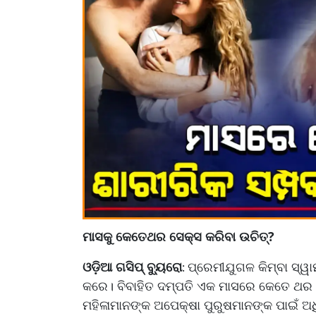
ମାସକୁ କେତେଥର ସେକ୍ସ କରିବା ଉଚିତ୍?
ଓଡ଼ିଆ ଗସିପ୍ ବ୍ୟୁରୋ
ପ୍ରେମୀଯୁଗଳ କିମ୍ବା ସ୍ୱାମ
:
କରେ। ବିବାହିତ ଦମ୍ପତି ଏକ ମାସରେ କେତେ ଥର ଯୋ
ମହିଳାମାନଙ୍କ ଅପେକ୍ଷା ପୁରୁଷମାନଙ୍କ ପାଇଁ ଅଧି