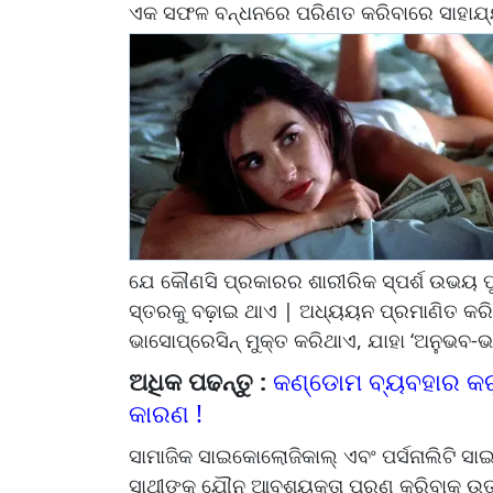
ଏକ ସଫଳ ବନ୍ଧନରେ ପରିଣତ କରିବାରେ ସାହାଯ
ଯେ କୌଣସି ପ୍ରକାରର ଶାରୀରିକ ସ୍ପର୍ଶ ଉଭୟ ପୁର
ସ୍ତରକୁ ବଢ଼ାଇ ଥାଏ | ଅଧ୍ୟୟନ ପ୍ରମାଣିତ କରିଛି 
ଭାସୋପ୍ରେସିନ୍ ମୁକ୍ତ କରିଥାଏ, ଯାହା ‘ଅନୁଭବ-
ଅଧିକ ପଢନ୍ତୁ :
କଣ୍ଡୋମ ବ୍ୟବହାର କରୁଥ
କାରଣ !
ସାମାଜିକ ସାଇକୋଲୋଜିକାଲ୍ ଏବଂ ପର୍ସନାଲିଟି 
ସାଥୀଙ୍କ ଯୌନ ଆବଶ୍ୟକତା ପୂରଣ କରିବାକୁ ଉତ