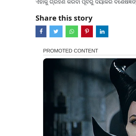
ଏହାକୁ ଗ୍ରହଣ କରିବା ପୂର୍ବରୁ ଦୟାକରି ବିଶେଷଜ୍ଞଙ୍
Share this story