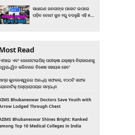
ସାଧାରଣ ଜନତାଙ୍କ ପକେଟ ଉପରେ
ପଡ଼ିବ ବୋଝ! ଜୁନ ୧ରୁ ବଦଳୁଛି ଏହି ୫
ବଡ଼ ନିୟମ
Most Read
'ଏଆଇ ଏବଂ ଜେନୋଟାଇପିକ୍ ପରୀକ୍ଷା ଯକ୍ଷ୍ମା ନିରାକରଣକୁ
ତ୍ୱରାନ୍ୱିତ କରିବାରେ ବିଶେଷ ସହାୟକ ହେବ'
ଏମ୍ସ ଭୁବନେଶ୍ୱରର ଅନନ୍ୟ ସଫଳତା, ୧୦୦ଟି ସଫଳ
ରୋବୋଟିକ୍ ଅସ୍ତ୍ରୋପଚାର ସମ୍ପନ୍ନ
KIMS Bhubaneswar Doctors Save Youth with
Arrow Lodged Through Chest
AIIMS Bhubaneswar Shines Bright: Ranked
among Top 10 Medical Colleges in India