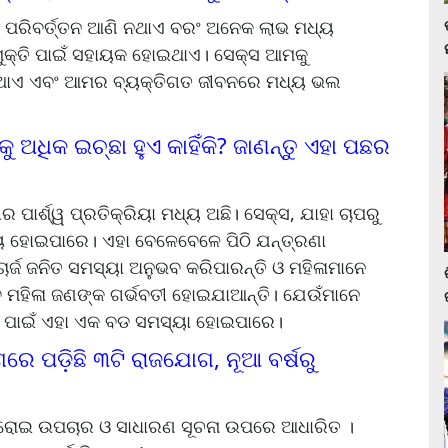
ପରିବର୍ତ୍ତନ ଆଣି ନଥାଏ ବରଂ ଅନେକ ଲାଭ ମଧ୍ୟ
ମୁକ୍ତି ପାଇଁ ସହାୟକ ହୋଇଥାଏ। ସେକ୍ସ ଆମକୁ
େଇଥାଏ ଏବଂ ଆମର ବ୍ୟକ୍ତିଗତ ଜୀବନରେ ମଧ୍ୟ ଭଲ
ୁ ଅଧିକ ଇଚ୍ଛା ହୁଏ କାହିଁକି? ଜାଣନ୍ତୁ ଏହା ପଛର
ପାର୍ଶ୍ୱ ପ୍ରତିକ୍ରିୟା ମଧ୍ୟ ଅଛି। ସେକ୍ସ, ଯାହା ଚାପରୁ
ୟ ହୋଇପାରେ। ଏହା ବେଳେବେଳେ ପିଠି ଯନ୍ତ୍ରଣା
ର୍ଜ ଜନିତ ସମସ୍ୟା ଅନୁଭବ କରିପାରନ୍ତି ଓ ମହିଳାମାନେ
ବେ ମହିଳା ଜଣଙ୍କ ଗର୍ଭବତୀ ହୋଇଯାଆନ୍ତି। ଯେଉଁମାନେ
ନଙ୍କ ପାଇଁ ଏହା ଏକ ବଡ ସମସ୍ୟା ହୋଇପାରେ।
ରେ ପଡି଼ଛି ୩ଟି ରାଜଯୋଗ, ନୂଆ ବର୍ଷରୁ
ଘରୋଇ ଉପଚାର ଓ ସାଧାରଣ ସୂଚନା ଉପରେ ଆଧାରିତ ।