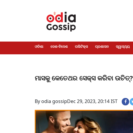
ଓଡିଶା
ଦେଶ-
ପଲିଟିକ୍ସ
ପ୍ରଶାସନ
ସ୍ୱାସ୍ଥ୍ୟ
ଗସିପ
ମନୋରଞ୍ଜନ
କ୍ରାଇମ
ଲାଇଫ
ସମସ୍ୟା
ଟେକ୍ନୋଲୋଜି
ଶିକ୍ଷା
ବିଜ୍ଞାନ
ଖେଳ
ବିଦେଶ
ସ୍ପେଶାଲ
ଷ୍ଟାଇଲ
ଓଡିଶା
ଦେଶ-ବିଦେଶ
ପଲିଟିକ୍ସ
ପ୍ରଶାସନ
ସ୍ୱାସ୍ଥ୍ୟ
ମାସକୁ କେତେଥର ସେକ୍ସ କରିବା ଉଚିତ୍
By odia gossip
Dec 29, 2023, 20:14 IST