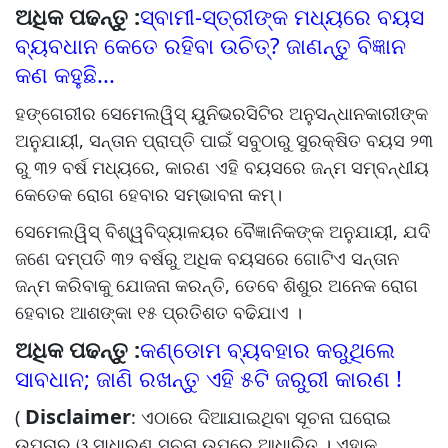
ଅଧିକ ପଢନ୍ତୁ :
ସ୍ବାମୀ-ସ୍ତ୍ରୀଙ୍କ ମଧ୍ୟରେ ବୟସ
ବ୍ୟବଧାନ କେତେ ରହିବା ଉଚିତ୍? ଜାଣନ୍ତୁ ବିଜ୍ଞାନ
କଣ କହୁଛି...
ହଙ୍ଗେରୀର ସେମେଲୱିସ୍ ୟୁନିଭରସିଟିର ଅନୁସନ୍ଧାନକାରୀଙ୍କ
ଅନୁଯାୟୀ, ସନ୍ତାନ ପ୍ରାପ୍ତି ପାଇଁ ସବୁଠାରୁ ସୁରକ୍ଷିତ ବୟସ ୨୩
ରୁ ୩୨ ବର୍ଷ ମଧ୍ୟରେ, କାରଣ ଏହି ବୟସରେ ଜନ୍ମ ସମ୍ବନ୍ଧୀୟ
କେତେକ ରୋଗ ହେବାର ସମ୍ଭାବନା କମ୍।
ସେମେଲୱିସ୍ ବିଶ୍ୱବିଦ୍ୟାଳୟର ବୈଜ୍ଞାନିକଙ୍କ ଅନୁଯାୟୀ, ଯଦି
ଜଣେ ଦମ୍ପତି ୩୨ ବର୍ଷରୁ ଅଧିକ ବୟସରେ ଗୋଟିଏ ସନ୍ତାନ
ଜନ୍ମ କରିବାକୁ ଯୋଜନା କରନ୍ତି, ତେବେ ଶିଶୁର ଅନେକ ରୋଗ
ହେବାର ଆଶଙ୍କା ୧୫ ପ୍ରତିଶତ ବଢିଯାଏ ।
ଅଧିକ ପଢନ୍ତୁ :
କଣ୍ଡୋମ ବ୍ୟବହାର କରୁଥିଲେ
ସାବଧାନ; ଜାଣି ରଖନ୍ତୁ ଏହି ୫ଟି ଜରୁରୀ କାରଣ !
Disclaimer
(
: ଏଠାରେ ଦିଆଯାଇଥିବା ସୂଚନା ଘରୋଇ
ଉପଚାର ଓ ସାଧାରଣ ସୂଚନା ଉପରେ ଆଧାରିତ । ଏହାକୁ