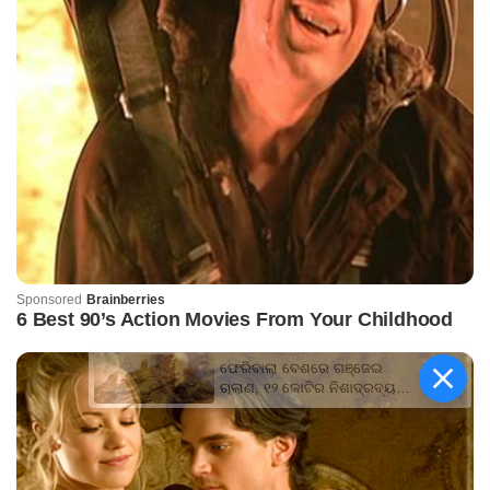
ଫେରିବାଲା ବେଶରେ ଗଞ୍ଜେଇ
ଚାଲାଣ, ୧୨ କୋଟିର ନିଶାଦ୍ରବ୍ୟ
ଜବତ