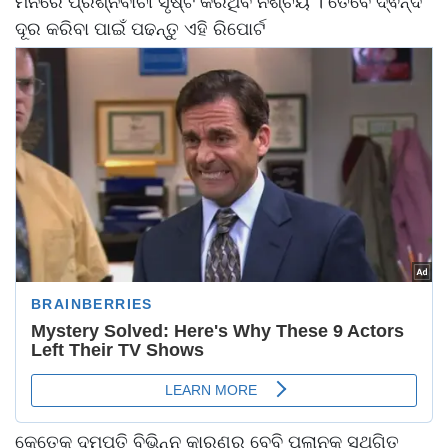
ମନରେ ପ୍ରଶ୍ନବାଚୀ ସୃଷ୍ଟି କରିଥିବ ନିଶ୍ଚୟ । ତେବେ ଦ୍ଵନ୍ଦ
ଦୂର କରିବା ପାଇଁ ପଢନ୍ତୁ ଏହି ରିପୋର୍ଟ
କେତେକ ଦମ୍ପତି ବିଭିନ୍ନ କାରଣରୁ ବେବି ପ୍ଲାନକୁ ସ୍ଥଗିତ