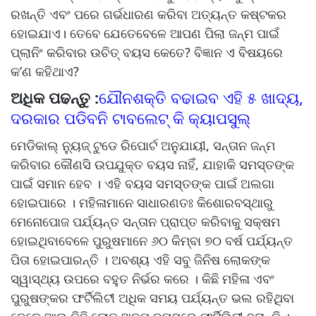
ରଖନ୍ତି ଏବଂ ପରେ ଗର୍ଭଧାରଣ କରିବା ଅତ୍ୟନ୍ତ କଷ୍ଟକର
ହୋଇଯାଏ। ତେବେ ଯେତେବେଳେ ଆପଣ ପିଲା ଜନ୍ମ ପାଇଁ
ପ୍ଲାନିଂ କରିବାର ଉଚିତ୍ ବୟସ କେତେ? ବିଜ୍ଞାନ ଏ ବିଷୟରେ
କ’ଣ କହିଥାଏ?
ଅଧିକ ପଢନ୍ତୁ :
ଯୌନଶକ୍ତି ବଢାଇବ ଏହି ୫ ଖାଦ୍ୟ,
ଦରକାର ପଡିବନି ଟାବଲେଟ୍‌ କି କ୍ୟାପସୁଲ୍‌
ମେଡିକାଲ୍ ନ୍ୟୁଜ୍ ଟୁଡେ ରିପୋର୍ଟ ଅନୁଯାୟୀ, ସନ୍ତାନ ଜନ୍ମ
କରିବାର କୌଣସି ଉପଯୁକ୍ତ ବୟସ ନାହିଁ, ଯାହାକି ସମସ୍ତଙ୍କ
ପାଇଁ ସମାନ ହେବ । ଏହି ବୟସ ସମସ୍ତଙ୍କ ପାଇଁ ଅଲଗା
ହୋଇପାରେ । ମହିଳାମାନେ ସାଧାରଣତଃ କିଶୋରବସ୍ଥାରୁ
ମେନୋପୋଜ ପର୍ଯ୍ୟନ୍ତ ସନ୍ତାନ ପ୍ରାପ୍ତ କରିବାକୁ ସକ୍ଷମ
ହୋଇଥିବାବେଳେ ପୁରୁଷମାନେ ୬୦ କିମ୍ବା ୭୦ ବର୍ଷ ପର୍ଯ୍ୟନ୍ତ
ପିତା ହୋଇପାରନ୍ତି । ଅବଶ୍ୟ ଏହି ସବୁ ଜିନିଷ ଲୋକଙ୍କ
ସ୍ୱାସ୍ଥ୍ୟ ଉପରେ ବହୁତ ନିର୍ଭର କରେ । କିଛି ମହିଳା ଏବଂ
ପୁରୁଷଙ୍କର ଫର୍ଟିଲିଟୀ ଅଧିକ ସମୟ ପର୍ଯ୍ୟନ୍ତ ଭଲ ରହିଥିବା