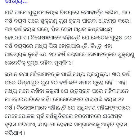
ଭାଗ୍ୟ...
ଯଦି ଆମେ ପୁରୁଷମାନଙ୍କ ବିଷୟରେ କଥାବାର୍ତ୍ତା କରିବା, ୩୦
ବର୍ଷ ବୟସ ପରେ ଶୁକ୍ରାଣୁ ଗୁଣ ହ୍ରାସ ପାଇବା ଆରମ୍ଭ କରେ।
୩୫ ବର୍ଷ ବୟସ ପରେ, ପିତା ହେବା ଅଧିକ କଷ୍ଟସାଧ୍ୟ
ହୋଇଯାଏ। ବିଶେଷଜ୍ଞମାନେ କହିଛନ୍ତି ଯେ କେତେକ ପୁରୁଷ ୬୦
ବର୍ଷ ବୟସରେ ମଧ୍ୟ ପିତା ହୋଇପାରନ୍ତି, କିନ୍ତୁ ଏହା
ଆବଶ୍ୟକ ନୁହେଁ ଯେ ୬୦ ବର୍ଷ ବୟସରେ ସେମାନଙ୍କର ଶୁକ୍ରାଣୁ
ଜେନେଟିକ୍ ସୁସ୍ଥ ରହିବା ମୁସ୍କିଲ।
ସମାନ କଥା ମହିଳାମାନଙ୍କ ପାଇଁ ମଧ୍ୟ ପ୍ରଯୁଜ୍ୟ। ୩୦ ବର୍ଷ
ପରେ ଡିମ୍ବାଣୁର ଗୁଣ ୨୦ ବର୍ଷ ଭଳି ସମାନ ରୁହେ ନାହିଁ । ଏହା
ମଧ୍ୟ ମନେ ରଖିବା ଜରୁରୀ ଯେ ଋତୁସ୍ରାବ ପରେ ମହିଳାମାନେ
ମା ହୋଇପାରିବେ ନାହିଁ। ମେନୋପୋଜର ହାରାହାରି ବୟସ ୫୧
ବର୍ଷ। ବିଶେଷଜ୍ଞମାନେ କହିଛନ୍ତି ଯେ ଅଧିକାଂଶ ମହିଳାଙ୍କଠାରେ
ମେନୋପୋଜର ପୂର୍ବ ବର୍ଷଗୁଡିକରେ ହରମୋନରେ ଯଥେଷ୍ଟ
ହ୍ରାସ ଘଟିଥାଏ, ଯାହା ମା ହେବାର ସମ୍ଭାବନାକୁ ଆହୁରି ହ୍ରାସ
କରିଥାଏ।