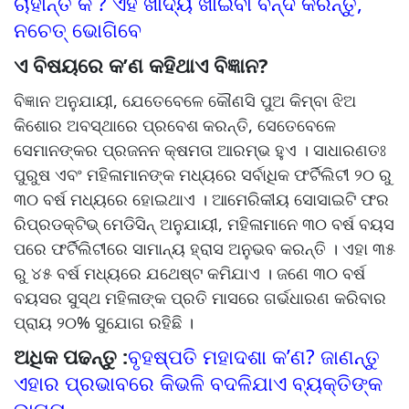
ଚାହାଁନ୍ତି କି ? ଏହି ଖାଦ୍ୟ ଖାଇବା ବନ୍ଦ କରନ୍ତୁ,
ନଚେତ୍ ଭୋଗିବେ
ଏ ବିଷୟରେ କ’ଣ କହିଥାଏ ବିଜ୍ଞାନ?
ବିଜ୍ଞାନ ଅନୁଯାୟୀ, ଯେତେବେଳେ କୌଣସି ପୁଅ କିମ୍ବା ଝିଅ
କିଶୋର ଅବସ୍ଥାରେ ପ୍ରବେଶ କରନ୍ତି, ସେତେବେଳେ
ସେମାନଙ୍କର ପ୍ରଜନନ କ୍ଷମତା ଆରମ୍ଭ ହୁଏ । ସାଧାରଣତଃ
ପୁରୁଷ ଏବଂ ମହିଳାମାନଙ୍କ ମଧ୍ୟରେ ସର୍ବାଧିକ ଫର୍ଟିଲିଟୀ ୨୦ ରୁ
୩୦ ବର୍ଷ ମଧ୍ୟରେ ହୋଇଥାଏ । ଆମେରିକୀୟ ସୋସାଇଟି ଫର
ରିପ୍ରଡକ୍ଟିଭ୍ ମେଡିସିନ୍ ଅନୁଯାୟୀ, ମହିଳାମାନେ ୩୦ ବର୍ଷ ବୟସ
ପରେ ଫର୍ଟିଲିଟୀରେ ସାମାନ୍ୟ ହ୍ରାସ ଅନୁଭବ କରନ୍ତି । ଏହା ୩୫
ରୁ ୪୫ ବର୍ଷ ମଧ୍ୟରେ ଯଥେଷ୍ଟ କମିଯାଏ । ଜଣେ ୩୦ ବର୍ଷ
ବୟସର ସୁସ୍ଥ ମହିଳାଙ୍କ ପ୍ରତି ମାସରେ ଗର୍ଭଧାରଣ କରିବାର
ପ୍ରାୟ ୨୦% ସୁଯୋଗ ରହିଛି ।
ଅଧିକ ପଢନ୍ତୁ :
ବୃହଷ୍ପତି ମହାଦଶା କ’ଣ? ଜାଣନ୍ତୁ
ଏହାର ପ୍ରଭାବରେ କିଭଳି ବଦଳିଯାଏ ବ୍ୟକ୍ତିଙ୍କ