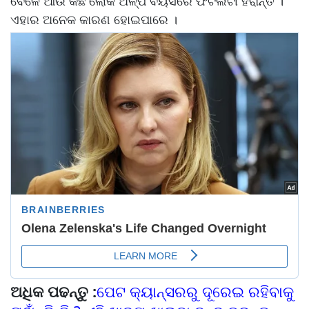
ବେଳେ ଆଉ କିଛି ଲୋକ ଅଳ୍ପ ବୟସରେ ଫର୍ଟିଲିଟୀ ହରାନ୍ତି ।
ଏହାର ଅନେକ କାରଣ ହୋଇପାରେ ।
ଅଧିକ ପଢନ୍ତୁ :
ପେଟ କ୍ୟାନ୍ସରରୁ ଦୂରେଇ ରହିବାକୁ