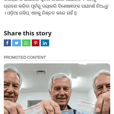
ଗ୍ରହଣ କରିବା ପୂର୍ବରୁ ଦୟାକରି ବିଶେଷଜ୍ଞଙ୍କ ପରାମର୍ଶ ନିଅନ୍ତୁ
। ଓଡ଼ିଆ ଗସିପ୍ ଏହାକୁ ନିଶ୍ଚତ କରେ ନାହିଁ।)
Share this story