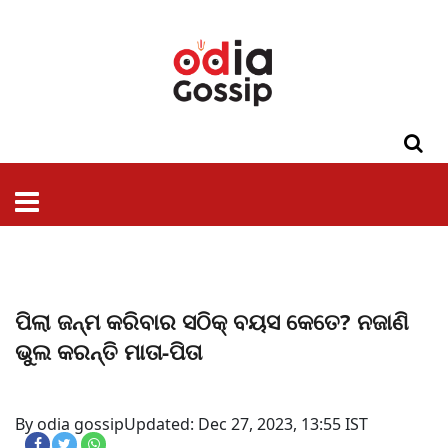
ଓଡିଶା
ଦେଶ-
ପଲିଟିକ୍ସ
ପ୍ରଶାସନ
ସ୍ୱାସ୍ଥ୍ୟ
ଗସିପ
ମନୋରଞ୍ଜନ
କ୍ରାଇମ
ଲାଇଫ
ସମସ୍ୟା
ଟେକ୍ନୋଲୋଜି
ଶିକ୍ଷା
ବିଜ୍ଞାନ
ଖେଳ
ବିଦେଶ
ସ୍ପେଶାଲ
ଷ୍ଟାଇଲ
ପିଲା ଜନ୍ମ କରିବାର ସଠିକ୍ ବୟସ କେତେ? ନଜାଣି
ଭୁଲ କରନ୍ତି ମାତା-ପିତା
By odia gossip
Updated: Dec 27, 2023, 13:55 IST