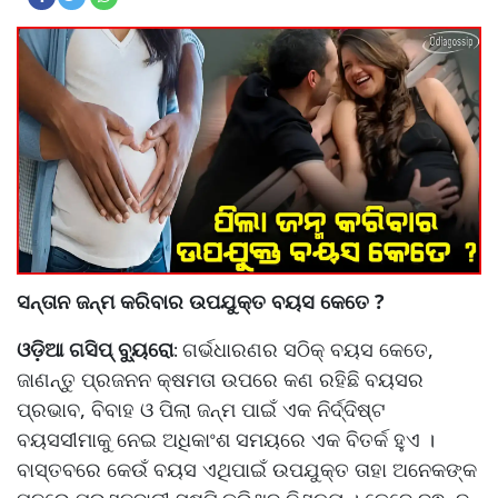
ସନ୍ତାନ ଜନ୍ମ କରିବାର ଉପଯୁକ୍ତ ବୟସ କେତେ ?
ଓଡ଼ିଆ ଗସିପ୍ ବ୍ୟୁରୋ
ଗର୍ଭଧାରଣର ସଠିକ୍ ବୟସ କେତେ,
:
ଜାଣନ୍ତୁ ପ୍ରଜନନ କ୍ଷମତା ଉପରେ କଣ ରହିଛି ବୟସର
ପ୍ରଭାବ, ବିବାହ ଓ ପିଲା ଜନ୍ମ ପାଇଁ ଏକ ନିର୍ଦ୍ଦିଷ୍ଟ
ବୟସସୀମାକୁ ନେଇ ଅଧିକାଂଶ ସମୟରେ ଏକ ବିତର୍କ ହୁଏ ।
ବାସ୍ତବରେ କେଉଁ ବୟସ ଏଥିପାଇଁ ଉପଯୁକ୍ତ ତାହା ଅନେକଙ୍କ