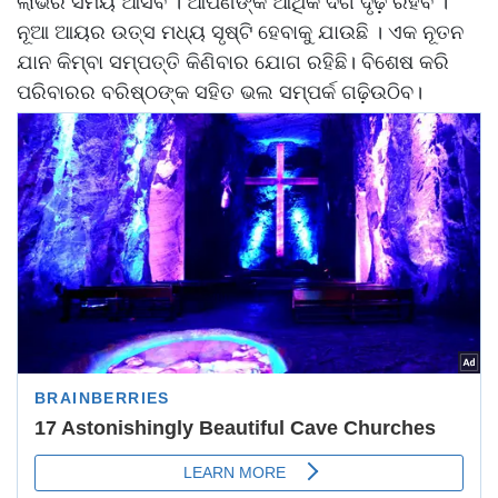
ଲାଭର ସମୟ ଆସିବ । ଆପଣଙ୍କ ଆର୍ଥିକ ଦିଗ ଦୃଢ଼ ରହିବ ।
ନୂଆ ଆୟର ଉତ୍ସ ମଧ୍ୟ ସୃଷ୍ଟି ହେବାକୁ ଯାଉଛି । ଏକ ନୂତନ
ଯାନ କିମ୍ବା ସମ୍ପତ୍ତି କିଣିବାର ଯୋଗ ରହିଛି। ବିଶେଷ କରି
ପରିବାରର ବରିଷ୍ଠଙ୍କ ସହିତ ଭଲ ସମ୍ପର୍କ ଗଢ଼ିଉଠିବ।