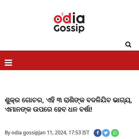
ଓଡିଶା
ଦେଶ-
ପଲିଟିକ୍ସ
ପ୍ରଶାସନ
ସ୍ୱାସ୍ଥ୍ୟ
ଗସିପ
ମନୋରଞ୍ଜନ
କ୍ରାଇମ
ଲାଇଫ
ସମସ୍ୟା
ଟେକ୍ନୋଲୋଜି
ଶିକ୍ଷା
ବିଜ୍ଞାନ
ଖେଳ
ବିଦେଶ
ସ୍ପେଶାଲ
ଷ୍ଟାଇଲ
ଶୁକ୍ର ଗୋଚର, ଏହି ୩ ରାଶିଙ୍କ ବଦଳିଯିବ ଭାଗ୍ୟ,
ଏମାନଙ୍କ ଉପରେ ହେବ ଧନ ବର୍ଷା!
By odia gossip
Jan 11, 2024, 17:53 IST