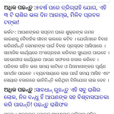
ଅଧିକ ପଢନ୍ତୁ :
୫ବର୍ଷ ପରେ ତ୍ରିଗ୍ରାହି ଯୋଗ, ଏହି
୩ ଟି ରାଶିର ଭଲ ଦିନ ଆରମ୍ଭ, ମିିିଳିବ ପ୍ରବଳ
ଟଙ୍କା!
କର୍କଟ-: ଆପଣଙ୍କର ସପ୍ତମ ଘରେ ଶୁକ୍ରଙ୍କ ଗମନ
କାରଣରୁ ବୈବାହିକ ଜୀବନ ଭଲରେ କଟିବ । ଯେଉଁମାନେ ବିବାହ
କରିନାହାଁନ୍ତି ସେମାନଙ୍କ ପାଇଁ ବିବାହ ପ୍ରସ୍ତାବ ଆସିପାରେ ।
ସାମାଜିକ କାର୍ଯ୍ୟରେ ଅଂଶଗ୍ରହଣ କରିବାର ସୁଯୋଗ ପାଇବେ ।
ସହଭାଗୀତା କାର୍ଯ୍ୟରେ ଆପଣ ସଫଳତା ହାସଲ କରିବେ ।
ପରିବାର ସହିତ ଭଲ ସମୟ କାଟିବେ ଓ ପିତାମାତାଙ୍କର ପୂର୍ଣ୍ଣ
ସମର୍ଥନ ପାଇବେ । ବ୍ୟବସାୟରେ ଲାଭ ପାଇଁ ସମୟ ଆସିବ ଏବଂ
ସେୟାର ବଜାରରେ ଭାବିଚିନ୍ତି କରିଥିବା ବିନିଯୋଗ ଲାଭ ଦେବ ।
ଅଧିକ ପଢନ୍ତୁ :
ସାବଧାନ୍ ରୁହନ୍ତୁ ଏହି ସବୁ ରାଶିର
ଲୋକ, ନିଜ ବନ୍ଧୁ ହିଁ ଆପଣଙ୍କ ସହ ବିଶ୍ବାସଘାତକା
କରି ପାରନ୍ତି! ପଢନ୍ତୁ ରାଶିଫଳ