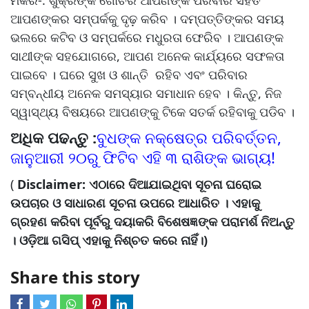
ମକର-: ଶୁକ୍ରଙ୍କ ଗୋଚର ଆପଣଙ୍କ ପରିବାର ସହିତ
ଆପଣଙ୍କର ସମ୍ପର୍କକୁ ଦୃଢ଼ କରିବ । ଦମ୍ପତ୍ତିଙ୍କର ସମୟ
ଭଲରେ କଟିବ ଓ ସମ୍ପର୍କରେ ମଧୁରତା ଫେରିବ । ଆପଣଙ୍କ
ସାଥୀଙ୍କ ସହଯୋଗରେ, ଆପଣ ଅନେକ କାର୍ଯ୍ୟରେ ସଫଳତା
ପାଇବେ । ଘରେ ସୁଖ ଓ ଶାନ୍ତି ରହିବ ଏବଂ ପରିବାର
ସମ୍ବନ୍ଧୀୟ ଅନେକ ସମସ୍ୟାର ସମାଧାନ ହେବ । କିନ୍ତୁ, ନିଜ
ସ୍ୱାସ୍ଥ୍ୟ ବିଷୟରେ ଆପଣଙ୍କୁ ଟିକେ ସତର୍କ ରହିବାକୁ ପଡିବ ।
ଅଧିକ ପଢନ୍ତୁ :
ବୁଧଙ୍କ ନକ୍ଷେତ୍ର ପରିବର୍ତ୍ତନ,
ଜାନୁଆରୀ ୨୦ରୁ ଫିଟିବ ଏହି ୩ ରାଶିଙ୍କ ଭାଗ୍ୟ!
(
Disclaimer:
ଏଠାରେ ଦିଆଯାଇଥିବା ସୂଚନା ଘରୋଇ
ଉପଚାର ଓ ସାଧାରଣ ସୂଚନା ଉପରେ ଆଧାରିତ । ଏହାକୁ
ଗ୍ରହଣ କରିବା ପୂର୍ବରୁ ଦୟାକରି ବିଶେଷଜ୍ଞଙ୍କ ପରାମର୍ଶ ନିଅନ୍ତୁ
। ଓଡ଼ିଆ ଗସିପ୍ ଏହାକୁ ନିଶ୍ଚତ କରେ ନାହିଁ।)
Share this story