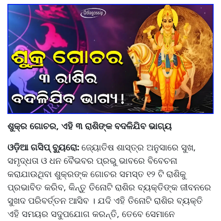
ଶୁକ୍ର ଗୋଚର, ଏହି ୩ ରାଶିଙ୍କ ବଦଳିଯିବ ଭାଗ୍ୟ
ଓଡ଼ିଆ ଗସିପ୍ ବ୍ୟୁରୋ:
ଜ୍ୟୋତିଷ ଶାସ୍ତ୍ର ଅନୁସାରେ ସୁଖ,
ସମୃଦ୍ଧତା ଓ ଧନ ବୈଭବର ପ୍ରଭୁ ଭାବରେ ବିବେଚନା
କରାଯାଉଥିବା ଶୁକ୍ରଙ୍କ ଗୋଚର ସମସ୍ତ ୧୨ ଟି ରାଶିକୁ
ପ୍ରଭାବିତ କରିବ, କିନ୍ତୁ ତିନୋଟି ରାଶିର ବ୍ୟକ୍ତିଙ୍କ ଜୀବନରେ
ସୁଖଦ ପରିବର୍ତ୍ତନ ଆସିବ । ଯଦି ଏହି ତିନୋଟି ରାଶିର ବ୍ୟକ୍ତି
ଏହି ସମୟର ସଦୁପଯୋଗ କରନ୍ତି, ତେବେ ସେମାନେ