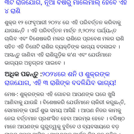
୩ଟି ରାଜଯୋଗ, ନୂଆ ବର୍ଷରୁ ମାଲେମାଲ୍ ହେବେ ଏହି
୪ ରାଶି
ଶୁକ୍ର ୧୨ ଫେବୃଆରୀ ୨୦୨୪ ରେ ଏହି ପରିବର୍ତ୍ତନ କରିବାକୁ
ଯାଉଛନ୍ତି । ଏହି ପରିବର୍ତ୍ତନ ମାର୍ଚ୍ଚ ୬,୨୦୨୪ ପର୍ଯ୍ୟନ୍ତ
ଚାଲିବ ଏବଂ ବିଶେଷକରି ମକର ରାଶିରେ ପ୍ରବେଶ ମକର ରାଶି
ସହିତ ଏହି ତିନୋଟି ରାଶିର ବ୍ୟକ୍ତିଙ୍କ ଭାଗ୍ୟ ବଦଳାଇବ ।
ଆସନ୍ତୁ ଜାଣିବା ଏହି ରାଶିଗୁଡ଼ିକ କ'ଣ ଏବଂ ଯେଉଁମାନେ
ଭାଗ୍ୟର ଅନୁଗ୍ରହ ପାଇବେ ।
ଅଧିକ ପଢନ୍ତୁ :
୨୦୨୪ରେ ଶନି ଓ ଶୁକ୍ରଙ୍କ
ରାଜଯୋଗ, ଏହି ୩ ରାଶିଙ୍କ ବଦଳିଯିବ ଭାଗ୍ୟ!
ମେଷ-: ଶୁକ୍ରଙ୍କର ଏହି ଗୋଚର ଆପଣଙ୍କ ଘରେ ଖୁସି
ଆଣିବାକୁ ଯାଉଛି । ବିଶେଷକରି ଯେଉଁମାନେ ଚାକିରୀ କରୁଛନ୍ତି,
ସେମାନଙ୍କ ପାଇଁ ଶୁଭ ସମୟ ଆସିଛି । ଆପଣ ନିଜର କାମକୁ
ନେଇ ବର୍ତ୍ତମାନ ପ୍ରଶଂସିତ ହେବା ଆରମ୍ଭ ହେବେ । ବରିଷ୍ଠ
ମାନେ ଆପଣଙ୍କ ଗୁରୁତ୍ୱକୁ ବୁଝିବେ ଓ ବ୍ୟବସାୟରେ ବଡ଼