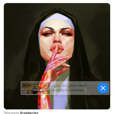
ଅଚ୍ୟୁତ ସାମନ୍ତଙ୍କ ୭୫ତମ
ସମ୍ମାନସୂଚକ ଡକ୍ଟରେଟ୍‌;
ମହାରାଜା ଗଙ୍ଗା ସିଂହ
ବିଶ୍ୱବିଦ୍ୟାଳୟ ପକ୍ଷରୁ
ସମ୍ମାନିତ