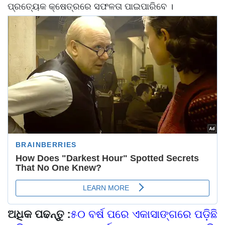
ପ୍ରତ୍ୟେକ କ୍ଷେତ୍ରରେ ସଫଳତା ପାଇପାରିବେ ।
ଅଧିକ ପଢନ୍ତୁ :
୫୦ ବର୍ଷ ପରେ ଏକାସାଙ୍ଗରେ ପଡି଼ଛି