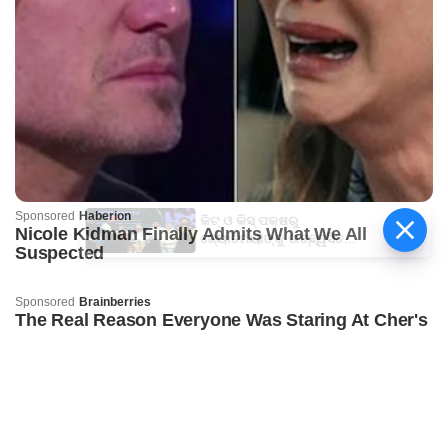
କିଟ୍‍ ଓ କିସ୍‍ ପକ୍ଷରୁ
ଜ୍ୟୋତିର୍ମୟୀଙ୍କୁ ଉଚ୍ଛ୍ୱସିତ
ସମ୍ବର୍ଦ୍ଧନା; ୫ଲକ୍ଷ ଟଙ୍କାର
ପ୍ରୋତ୍ସାହନ ରାଶି ପ୍ରଦାନ