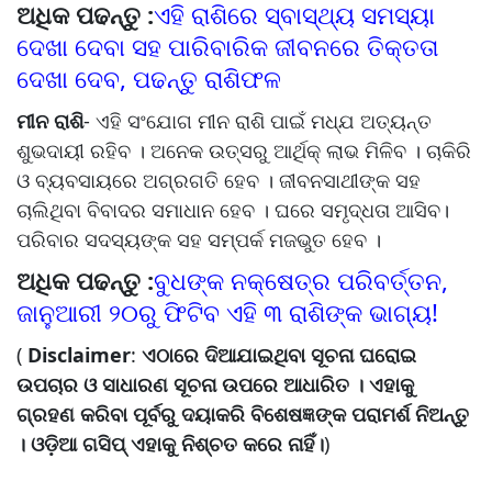
ଅଧିକ ପଢନ୍ତୁ :
ଏହି ରାଶିରେ ସ୍ବାସ୍ଥ୍ୟ ସମସ୍ୟା
ଦେଖା ଦେବା ସହ ପାରିବାରିକ ଜୀବନରେ ତିକ୍ତତା
ଦେଖା ଦେବ, ପଢନ୍ତୁ ରାଶିଫଳ
ମୀନ ରାଶି
- ଏହି ସଂଯୋଗ ମୀନ ରାଶି ପାଇଁ ମଧ୍ଯ ଅତ୍ୟନ୍ତ
ଶୁଭଦାୟୀ ରହିବ । ଅନେକ ଉତ୍ସରୁ ଆର୍ଥିକ୍ ଲାଭ ମିଳିବ । ଚାକିରି
ଓ ବ୍ୟବସାୟରେ ଅଗ୍ରଗତି ହେବ । ଜୀବନସାଥୀଙ୍କ ସହ
ଚାଲିଥିବା ବିବାଦର ସମାଧାନ ହେବ । ଘରେ ସମୃଦ୍ଧତା ଆସିବ।
ପରିବାର ସଦସ୍ୟଙ୍କ ସହ ସମ୍ପର୍କ ମଜଭୁତ ହେବ ।
ଅଧିକ ପଢନ୍ତୁ :
ବୁଧଙ୍କ ନକ୍ଷେତ୍ର ପରିବର୍ତ୍ତନ,
ଜାନୁଆରୀ ୨୦ରୁ ଫିଟିବ ଏହି ୩ ରାଶିଙ୍କ ଭାଗ୍ୟ!
(
Disclaimer
:
ଏଠାରେ ଦିଆଯାଇଥିବା ସୂଚନା ଘରୋଇ
ଉପଚାର ଓ ସାଧାରଣ ସୂଚନା ଉପରେ ଆଧାରିତ । ଏହାକୁ
ଗ୍ରହଣ କରିବା ପୂର୍ବରୁ ଦୟାକରି ବିଶେଷଜ୍ଞଙ୍କ ପରାମର୍ଶ ନିଅନ୍ତୁ
। ଓଡ଼ିଆ ଗସିପ୍ ଏହାକୁ ନିଶ୍ଚତ କରେ ନାହିଁ।
)