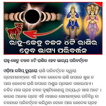
ରାହୁ-କେତୁ ଚଳନ ୪ଟି ରାଶିର ହେବ ଭାଗ୍ୟ ପରିବର୍ତ୍ତନ
ଓଡ଼ିଆ ଗସିପ୍ ବ୍ୟୁରୋ
ରାଶି ପରିବର୍ତ୍ତନ ଦ୍ୱାରା
:
ଗ୍ରହମାନଙ୍କର ଏହି ଚଳନ କେତେକ ରାଶି ଉପରେ ଶୁଭ ତ
ଆଉ କେତେକ ରାଶି ଉପରେ ଅଶୁଭ ପ୍ରଭାବ ପକାଇଥାଏ।
ଚଳିତ ମାସ ଗ୍ରହ ଚଳନ ଦୃଷ୍ଟିକୋଣରୁ ଅତ୍ୟନ୍ତ ଖାସ ଅଟେ ।
କାରଣ ଅନେକ ଗ୍ରହ ଏହି ମାସରେ ସେମାନଙ୍କର ଗତିବିଧି ବା
ଚଳନରେ ପରିବର୍ତ୍ତନ କରିଥିବା ବେଳେ ଆଉ କେତେକ ଗ୍ରହ