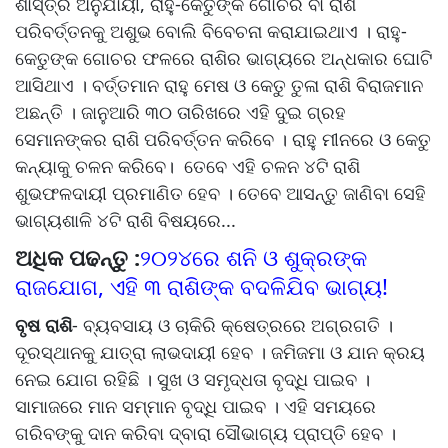
ଶାସ୍ତ୍ର ଅନୁଯାୟୀ, ରାହୁ-କେତୁଙ୍କ ଗୋଚର ବା ରାଶି
ପରିବର୍ତ୍ତନକୁ ଅଶୁଭ ବୋଲି ବିବେଚନା କରାଯାଇଥାଏ । ରାହୁ-
କେତୁଙ୍କ ଗୋଚର ଫଳରେ ରାଶିର ଭାଗ୍ୟରେ ଅନ୍ଧକାର ଘୋଟି
ଆସିଥାଏ । ବର୍ତ୍ତମାନ ରାହୁ ମେଷ ଓ କେତୁ ତୁଳା ରାଶି ବିରାଜମାନ
ଅଛନ୍ତି । ଜାନୁଆରି ୩୦ ତାରିଖରେ ଏହି ଦୁଇ ଗ୍ରହ
ସେମାନଙ୍କର ରାଶି ପରିବର୍ତ୍ତନ କରିବେ । ରାହୁ ମୀନରେ ଓ କେତୁ
କନ୍ୟାକୁ ଚଳନ କରିବେ। ତେବେ ଏହି ଚଳନ ୪ଟି ରାଶି
ଶୁଭଫଳଦାୟୀ ପ୍ରମାଣିତ ହେବ । ତେବେ ଆସନ୍ତୁ ଜାଣିବା ସେହି
ଭାଗ୍ୟଶାଳି ୪ଟି ରାଶି ବିଷୟରେ...
ଅଧିକ ପଢନ୍ତୁ :
୨୦୨୪ରେ ଶନି ଓ ଶୁକ୍ରଙ୍କ
ରାଜଯୋଗ, ଏହି ୩ ରାଶିଙ୍କ ବଦଳିଯିବ ଭାଗ୍ୟ!
ବୃଷ ରାଶି
- ବ୍ୟବସାୟ ଓ ଚାକିରି କ୍ଷେତ୍ରରେ ଅଗ୍ରଗତି ।
ଦୂରସ୍ଥାନକୁ ଯାତ୍ରା ଲାଭଦାୟୀ ହେବ । ଜମିଜମା ଓ ଯାନ କ୍ରୟ
ନେଇ ଯୋଗ ରହିଛି । ସୁଖ ଓ ସମୃଦ୍ଧତା ବୃଦ୍ଧି ପାଇବ ।
ସାମାଜରେ ମାନ ସମ୍ମାନ ବୃଦ୍ଧି ପାଇବ । ଏହି ସମୟରେ
ଗରିବଙ୍କୁ ଦାନ କରିବା ଦ୍ବାରା ସୌଭାଗ୍ୟ ପ୍ରାପ୍ତି ହେବ ।