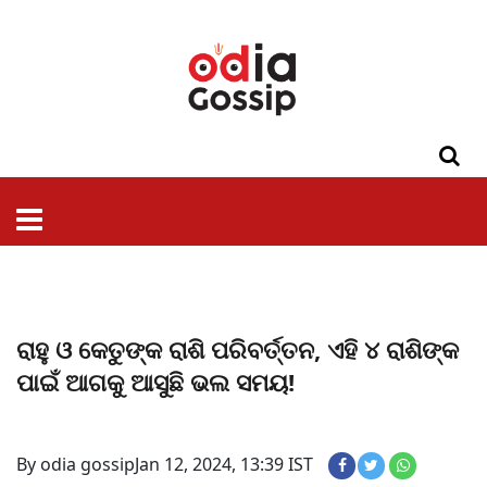
ଓଡିଶା
ଦେଶ-
ପଲିଟିକ୍ସ
ପ୍ରଶାସନ
ସ୍ୱାସ୍ଥ୍ୟ
ଗସିପ
ମନୋରଞ୍ଜନ
କ୍ରାଇମ
ଲାଇଫ
ସମସ୍ୟା
ଟେକ୍ନୋଲୋଜି
ଶିକ୍ଷା
ବିଜ୍ଞାନ
ଖେଳ
ବିଦେଶ
ସ୍ପେଶାଲ
ଷ୍ଟାଇଲ
ରାହୁ ଓ କେତୁଙ୍କ ରାଶି ପରିବର୍ତ୍ତନ, ଏହି ୪ ରାଶିଙ୍କ
ପାଇଁ ଆଗକୁ ଆସୁଛି ଭଲ ସମୟ!
By odia gossip
Jan 12, 2024, 13:39 IST