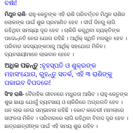
ବର୍ଷା!
ମିଥୁନ ରାଶି
- ରାହୁ-କେତୁଙ୍କ ଏହି ରାଶି ପରିବର୍ତ୍ତନ ମିଥୁନ ରାଶିର
ଲୋକଙ୍କ ପାଇଁ ଶୁଭ ପ୍ରମାଣିତ ହେବ । ଦୀର୍ଘ ଦିନରୁ ଲାଗି
ରହିଥିବା ସମସ୍ୟା ଦୂର ହେବ । ଚାକିରି କରୁଥିବା ବ୍ୟକ୍ତିଙ୍କ
ପଦୋନ୍ନତି ନେଇ ଯୋଗ ରହିଛି । ଆର୍ଥିକ୍ ସ୍ଥିତି ମଜଭୁତ ହେବ ।
ପରିବାର ସଦସ୍ୟଙ୍କଠାରୁ ଆର୍ଥିକ୍ ସହଯୋଗ ମିଳିବ।
ବ୍ୟବସାୟୀମାନେ ଲାଭବାନ ହେବେ ।
ଅଧିକ ପଢନ୍ତୁ :
ବୃହସ୍ପତି ଓ ଶୁକ୍ରଙ୍କ
ମହାସଂଯୋଗ, ରୁହନ୍ତୁ ସତର୍କ, ଏହି ୩ ରାଶିଙ୍କୁ
ପକାଇବ ବିପଦରେ!
ସିଂହ ରାଶି-
ବୈବାହିକ ଜୀବନରେ ମଧୁରତା ଆସିବ । ରାହୁ-କେତୁଙ୍କ
ଶୁଭ ଛାୟା ଯୋଗୁଁ ବ୍ୟବସାୟ ଓ ଚାକିରିରେ ଅଗ୍ରଗତି ହେବ ।
ଧନ ଲାଭ ନେଇ ସମ୍ଭାବନା ରହିଛି । କୋଟ କଚେରୀ ମାମଲାରେ
ସଫଳତା ମିଳିବ । ପରିବାରରେ ଲାଗି ରହିଥିବା ବିବାଦ ଦୂର ହେବ ।
ଛାତ୍ରଛାତ୍ରୀଙ୍କ ପାଇଁ ଏହି ସମୟ ଶୁଭ ରହିବ ।