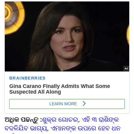
ଅଧିକ ପଢନ୍ତୁ :
ଶୁକ୍ର ଗୋଚର, ଏହି ୩ ରାଶିଙ୍କ
ବଦଳିଯିବ ଭାଗ୍ୟ, ଏମାନଙ୍କ ଉପରେ ହେବ ଧନ