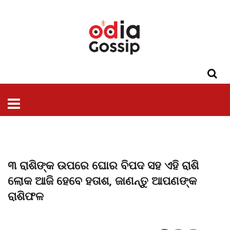
ଓଡିଶା
ଦେଶ-
ପଲିଟିକ୍ସ
ପ୍ରଶାସନ
ସ୍ୱାସ୍ଥ୍ୟ
ଗସିପ
ମନୋରଞ୍ଜନ
କ୍ରାଇମ
ଲାଇଫ
ସମସ୍ୟା
ଟେକ୍ନୋଲୋଜି
ଶିକ୍ଷା
ବିଜ୍ଞାନ
ଖେଳ
ବିଦେଶ
ସ୍ପେଶାଲ
ଷ୍ଟାଇଲ
୩ ରାଶିଙ୍କ ଉପରେ ଘୋର ବିପଦ ସହ ଏହି ରାଶି
ଲୋକ ଆଜି ହେବେ ହତାଶ, ଜାଣନ୍ତୁ ଆପଣଙ୍କ
ରାଶିଫଳ