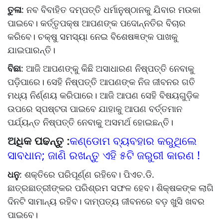
ତୁଳା
: ନବ ବିବାହିତ ଦମ୍ପତ୍ତି ଧର୍ମାନୁଷ୍ଠାନକୁ ଯିବାର ମଉକା
ପାଇବେ। କର୍ତ୍ତୃପକ୍ଷ ଆପଣଙ୍କ ପଦୋନ୍ନତିର ବିଚାର
କରିବେ। ଚକ୍ଷୁ ସମସ୍ୟା ନେଇ ବିଶେଷଜ୍ଞଙ୍କ ପାଖକୁ
ଯାଇପାରନ୍ତି।
ବିଛା
: ଆଜି ଆପଣଙ୍କୁ କିଛି ଅସାଧାରଣ ନିଷ୍ପତ୍ତି ନେବାକୁ
ପଡ଼ିପାରେ। ସେହି ନିଷ୍ପତ୍ତି ଆପଣଙ୍କ ନିଜ ଜୀବନର ଗତି
ମଧ୍ୟ ନିର୍ଣ୍ଣୟ କରିପାରେ। ଆଜି ଆପଣ ସେହି ବିଷୟଗୁଡ଼ିକ
ଉପରେ ସ୍ପଷ୍ଟତା ପାଇବେ ଯାହାକୁ ଆପଣ ବର୍ତ୍ତମାନ
ପର୍ଯ୍ୟନ୍ତ ନିଷ୍ପତ୍ତି ନେବାକୁ ଅସମର୍ଥ ହୋଇଛନ୍ତି।
ଅଧିକ ପଢନ୍ତୁ :
କଣ୍ଡୋମ ବ୍ୟବହାର କରୁଥିଲେ
ସାବଧାନ; ଜାଣି ରଖନ୍ତୁ ଏହି ୫ଟି ଜରୁରୀ କାରଣ !
ଧନୁ
: ଶକ୍ତିରେ ପରିପୂର୍ଣ୍ଣ ରହିବେ। ପିଏଚ.ଡି.
ଛାତ୍ରଛାତ୍ରୀଙ୍କର ପରିଶ୍ରମ ସଫଳ ହେବ। ଶିକ୍ଷକଙ୍କ ଲାଗି
ଦିନଟି ସାମାନ୍ୟ ରହିବ। ଦାମ୍ପତ୍ୟ ଜୀବନରେ ବଡ଼ ଖୁସି ଖବର
ପାଇବେ।