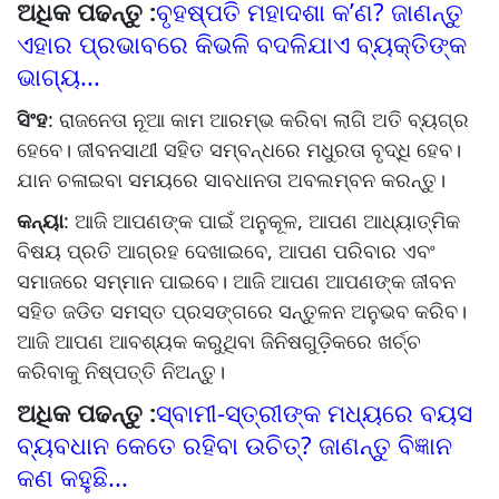
ଅଧିକ ପଢନ୍ତୁ :
ବୃହଷ୍ପତି ମହାଦଶା କ’ଣ? ଜାଣନ୍ତୁ
ଏହାର ପ୍ରଭାବରେ କିଭଳି ବଦଳିଯାଏ ବ୍ୟକ୍ତିଙ୍କ
ଭାଗ୍ୟ...
ସିଂହ
: ରାଜନେତା ନୂଆ କାମ ଆରମ୍ଭ କରିବା ଲାଗି ଅତି ବ୍ୟଗ୍ର
ହେବେ। ଜୀବନସାଥୀ ସହିତ ସମ୍ବନ୍ଧରେ ମଧୁରତା ବୃଦ୍ଧି ହେବ।
ଯାନ ଚଳାଇବା ସମୟରେ ସାବଧାନତା ଅବଲମ୍ବନ କରନ୍ତୁ।
କନ୍ୟା
: ଆଜି ଆପଣଙ୍କ ପାଇଁ ଅନୁକୂଳ, ଆପଣ ଆଧ୍ୟାତ୍ମିକ
ବିଷୟ ପ୍ରତି ଆଗ୍ରହ ଦେଖାଇବେ, ଆପଣ ପରିବାର ଏବଂ
ସମାଜରେ ସମ୍ମାନ ପାଇବେ। ଆଜି ଆପଣ ଆପଣଙ୍କ ଜୀବନ
ସହିତ ଜଡିତ ସମସ୍ତ ପ୍ରସଙ୍ଗରେ ସନ୍ତୁଳନ ଅନୁଭବ କରିବ।
ଆଜି ଆପଣ ଆବଶ୍ୟକ କରୁଥିବା ଜିନିଷଗୁଡ଼ିକରେ ଖର୍ଚ୍ଚ
କରିବାକୁ ନିଷ୍ପତ୍ତି ନିଅନ୍ତୁ।
ଅଧିକ ପଢନ୍ତୁ :
ସ୍ବାମୀ-ସ୍ତ୍ରୀଙ୍କ ମଧ୍ୟରେ ବୟସ
ବ୍ୟବଧାନ କେତେ ରହିବା ଉଚିତ୍? ଜାଣନ୍ତୁ ବିଜ୍ଞାନ
କଣ କହୁଛି...