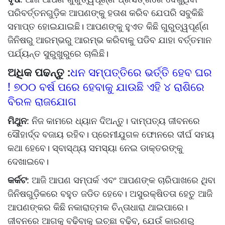
ପରିବର୍ତ୍ତନଗୁଡ଼ିକ ଆପଣଙ୍କୁ ହତାଶ କରିବ ଯେପରି ସବୁକିଛି
ସମାପ୍ତ ହୋଇଯାଇଛି। ଆପଣଙ୍କୁ ହୁଏତ କିଛି ଗୁରୁତ୍ୱପୂର୍ଣ୍ଣ
ଜିନିଷରୁ ଆରମ୍ଭରୁ ଆରମ୍ଭ କରିବାକୁ ପଡିବ ଯାହା ବର୍ତ୍ତମାନ
ପର୍ଯ୍ୟନ୍ତ ସୁରୁଖୁରୁରେ ଚାଲିଛି।
ଅଧିକ ପଢନ୍ତୁ :
ଧନ ସମ୍ପତ୍ତିରେ ଭର୍ତ୍ତି ହେବ ଘର
! ୭୦୦ ବର୍ଷ ପରେ ହେବାକୁ ଯାଉଛି ଏହି ୪ ରାଶିରେ
ବିରଳ ରାଜଯୋଗ
ମିଥୁନ
: ନିଜ କାମରେ ଧ୍ୟାନ ଦିଅନ୍ତୁ। ଦାମ୍ପତ୍ୟ ଜୀବନରେ
ସୌହାର୍ଦ୍ଦ ବଜାୟ ରହିବ। ପ୍ରେମୀଯୁଗଳ ଫୋନରେ ଦୀର୍ଘ ସମୟ
କଥା ହେବେ। ସ୍ବାସ୍ଥ୍ୟ ସମସ୍ୟା ନେଇ ଡାକ୍ତରଙ୍କୁ
ଦେଖାଇବେ।
କର୍କଟ
: ଆଜି ଆପଣ ସମ୍ପର୍କ ଏବଂ ଆପଣଙ୍କ ଚାରିପାଖରେ ଥିବା
ଜିନିଷଗୁଡ଼ିକରେ ବହୁତ ଜଡିତ ହେବେ। ଅସୁରକ୍ଷିତତା ହେତୁ ଆଜି
ଆପଣଙ୍କର କିଛି ନକାରାତ୍ମକ ଚିନ୍ତାଧାରା ଥାଇପାରେ।
ଜୀବନରେ ଆଗକୁ ବଢ଼ିବାକୁ ଇଚ୍ଛା ବଢ଼ିବ, ଯେଉଁ କାରଣରୁ