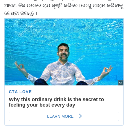
ଆପଣ ନିଜ ଉପରେ ଚାପ ସୃଷ୍ଟି କରିବେ। ତେଣୁ ଆରାମ କରିବାକୁ
ଚେଷ୍ଟା କରନ୍ତୁ।