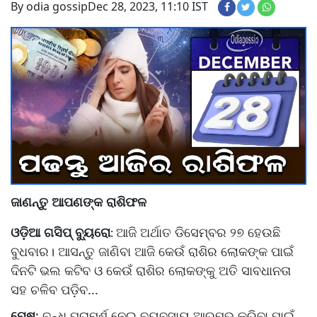
By odia gossip
Dec 28, 2023, 11:10 IST
ଜାଣନ୍ତୁ ଆପଣଙ୍କ ରାଶିଫଳ
ଓଡ଼ିଆ ଗସିପ୍ ବ୍ୟୁରୋ
ଆଜି ଅର୍ଥାତ ଡିସେମ୍ବର ୨୭ ହେଉଛି
:
ବୁଧବାର। ଆସନ୍ତୁ ଜାଣିବା ଆଜି କେଉଁ ରାଶିର ଲୋକଙ୍କ ପାଇଁ
ଦିନଟି ଭଲ କଟିବ ଓ କେଉଁ ରାଶିର ଲୋକଙ୍କୁ ଅତି ସାବଧାନତା
ସହ ଚଳିବ ପଡ଼ିବ...
ମେଷ
: ବନ୍ଧୁ ପରାମର୍ଶ ନେଇ ବ୍ୟବସାୟ ଆରମ୍ଭ କରିବା ପାଇଁ