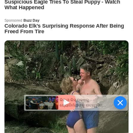
କିଟ୍‍ ଓ କିସ୍‍ ପକ୍ଷରୁ
ଜ୍ୟୋତିର୍ମୟୀଙ୍କୁ ଉଚ୍ଛ୍ୱସିତ
ସମ୍ବର୍ଦ୍ଧନା; ୫ଲକ୍ଷ ଟଙ୍କାର
ପ୍ରୋତ୍ସାହନ ରାଶି ପ୍ରଦାନ