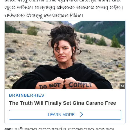
ସ୍ଥିର କରିବେ। ଦାମ୍ପତ୍ୟ ଜୀବନରେ ତାଳମେଳ ବଜାୟ ରହିବ।
ପରିବାରର ଝିଅଙ୍କୁ ବଡ଼ ସଫଳତା ମିଳିବ।
ବୃଷ
: ଆଜି ଆପଣ ଗୁରୁତ୍ୱପୂର୍ଣ୍ଣ ପ୍ରସଙ୍ଗରେ ଦେଖୁଥିବା