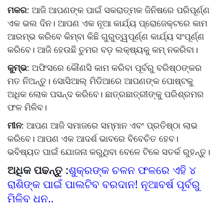
ମକର
: ଆଜି ଆପଣଙ୍କ ପାଇଁ ସକରାତ୍ମକ ଜିନିଷରେ ପରିପୂର୍ଣ୍ଣ
ଏକ ଭଲ ଦିନ। ଆପଣ ଏକ ନୂଆ କାର୍ଯ୍ୟ ପ୍ରୋଜେକ୍ଟରେ କାମ
ଆରମ୍ଭ କରିବେ କିମ୍ବା କିଛି ଗୁରୁତ୍ୱପୂର୍ଣ୍ଣ କାର୍ଯ୍ୟ ସଂପୂର୍ଣ୍ଣ
କରିବେ। ଆଜି ହେଉଛି ତୁମର ବଡ଼ ଲକ୍ଷ୍ୟକୁ କମ୍ ନକରିବା।
କୁମ୍ଭ
: ଅଫିସରେ କୌଣସି କାମ କରିବା ପୂର୍ବରୁ ବରିଷ୍ଠଙ୍କର
ମତ ନିଅନ୍ତୁ। ସୋସିଆଲ୍ ମିଡିଆରେ ଆପଣଙ୍କ ପୋଷ୍ଟକୁ
ଅଧିକ ଲୋକ ପସନ୍ଦ କରିବେ। ଛାତ୍ରଛାତ୍ରୀଙ୍କୁ ପରିଶ୍ରମର
ଫଳ ମିଳିବ।
ମୀନ
: ଆପଣ ଆଜି ସମାଜରେ ସମ୍ମାନ ଏବଂ ପ୍ରତିଷ୍ଠା ଲାଭ
କରିବେ। ଆପଣ ଏକ ଆଦର୍ଶ ଭାବରେ ବିବେଚିତ ହେବ।
ଭବିଷ୍ୟତ ପାଇଁ ଯୋଜନା କରୁଥିବା ବେଳେ ଟିକେ ସତର୍କ ରୁହନ୍ତୁ।
ଅଧିକ ପଢନ୍ତୁ :
ଶୁକ୍ରଙ୍କ ଚଳନ ଫଳରେ ଏହି ୪
ରାଶିଙ୍କ ପାଇଁ ପାଲଟିବ ବରଦାନ! ନୂଆବର୍ଷ ପୂର୍ବରୁ
ମିଳିବ ଧନ..