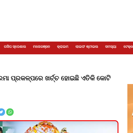
ଗସିପ ସ୍ପେଶାଲ
ମନୋରଞ୍ଜନ
କ୍ରାଇମ
ଲାଇଫ ଷ୍ଟାଇଲ
ସମସ୍ୟା
ଟେକ୍ନ
୍ରମା ପ୍ରକଳ୍ପରେ ଖର୍ଚ୍ଚ ହୋଇଛି ଏତିକି କୋଟି