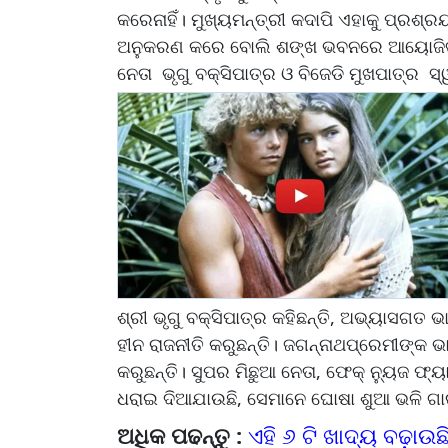
କରେନାହିଁ। ମୁଖ୍ୟମନ୍ତ୍ରୀ କଦାପି ଏହାକୁ ପ୍ରଶ୍ରୟ ବ
ଅନୁକରଣ କରେ ବୋଲି ଶଙ୍ଖ ଭବନରେ ଆୟୋଜିତ ସାମ
ନେତା ଭୃଗୁ ବକ୍ସିପାତ୍ର ଓ ବିଜେଡି ମୁଖପାତ୍ର 
ଶ୍ରୀ ଭୃଗୁ ବକ୍ସିପାତ୍ର କହିଛନ୍ତି, ଅଭ୍ୟାସଗତ ଭ
ହୀନ ରାଜନୀତି କରୁଛନ୍ତି। ଜଗନ୍ନାଥପ୍ରେମୀଙ୍କ ଭ
କରୁଛନ୍ତି। ସୁପର ମିଛୁଆ ନେତା, ଫେକ୍‌ ନ୍ୟୁଜ ଫ୍
ଧରାଇ ଦିଆଯାଉଛି, ସେମାନେ ଘୋଷା ଶୁଆ ଭଳି ଗା
ଅଧିକ ପଢନ୍ତୁ :
ଏହି ୬ ଟି ଖାଦ୍ୟ ବଢ଼ାଉ