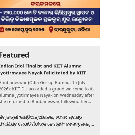
Featured
Indian Idol Finalist and KIIT Alumna
Jyotirmayee Nayak Felicitated by KIIT
Bhubaneswar (Odia Gossip Bureau, 15 July
2026): KIIT-DU accorded a grand welcome to its
alumna Jyotirmayee Nayak on Wednesday after
she returned to Bhubaneswar following her
qualification for the Gra
କିଟ୍‍ ଛାତ୍ରୀ ‘ଇଣ୍ଡିଆନ୍ ଆଇଡଲ୍‌’ ୨୦୨୬; ଗ୍ରାଣ୍ଡ
ଫିନାଲିଷ୍ଟ ଜ୍ୟୋତିର୍ମୟୀଙ୍କ ହୋମ୍‍କମିଂ ସେଲିବ୍ରେସନ୍‍,
କିଟରେ ଉଚ୍ଛ୍ୱସିତ ସମ୍ବର୍ଦ୍ଧନା