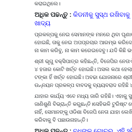
କରାଇଥିଲେ।
ଅଧିକ ପଢନ୍ତୁ :
କିଡନୀକୁ ସୁସ୍ଥ ରଖିବାକୁ 
ଖାଦ୍ୟ
ପ୍ରକଳ୍ପକୁ ନେଇ ସେମାନଙ୍କ ମନରେ ଥିବା ଘୃଣା
ହୋଇଛି, ତାକୁ ନେଇ ଅପପ୍ରଚାର ଆରମ୍ଭ କରିଦେ
ନା କାମ କରିବୁ, ନା କାମ କରେଇଦେବୁ। ଯଦି କିଛି
ଶ୍ରୀ ଭୃଗୁ ବକ୍ସିପାତ୍ର କହିଛନ୍ତି, ବିଜେପିର ନେତା
୪ ହଜାର କୋଟି ଖର୍ଚ୍ଚ ହୋଇଛି। ଅସଲ କଥା ହେଲା,
ଟଙ୍କା ହିଁ ଖର୍ଚ୍ଚ ହୋଇଛି। ଅବଢା ଯୋଜନାରେ ଶ୍ର
ଉନ୍ନୟନ ପ୍ରକଳ୍ପ ବାବଦକୁ ବ୍ୟୟବରାଦ ରହିଛି
ଯାହାର କାର୍ଯ୍ୟ ଏବେ ମଧ୍ୟ ଜାରି ରହିଛି। ଏହାକୁ 
ଜାଣିଶୁଣି ବିଭ୍ରାନ୍ତି କରୁଛନ୍ତି।ସେହିଭଳି ଟୁରି
ନାହିଁ, ସେମାନଙ୍କୁ ଓଡିଶା ବିଜେପି ନେତା ଯାହା ଲେ
କରିବାକୁ ବି ପଛାଉନାହାନ୍ତି।
ଅଧିକ ପଢନ୍ତୁ :
ବୁଧଙ୍କ ଗୋଚର, ଏହି ୨ଟି