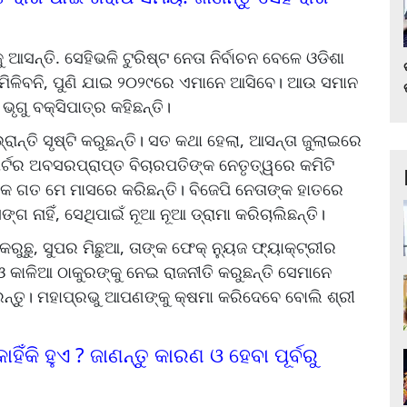
ଆସନ୍ତି. ସେହିଭଳି ଟୁରିଷ୍ଟ ନେତା ନିର୍ବାଚନ ବେଳେ ଓଡିଶା
ମିଳିବନି, ପୁଣି ଯାଇ ୨୦୨୯ରେ ଏମାନେ ଆସିବେ। ଆଉ ସମାନ
ଗୁ ବକ୍ସିପାତ୍ର କହିଛନ୍ତି।
ାନ୍ତି ସୃଷ୍ଟି କରୁଛନ୍ତି। ସତ କଥା ହେଲା, ଆସନ୍ତା ଜୁଲାଇରେ
ର୍ଟର ଅବସରପ୍ରାପ୍ତ ବିଚାରପତିଙ୍କ ନେତୃତ୍ୱରେ କମିଟି
ଠକ ଗତ ମେ ମାସରେ କରିଛନ୍ତି। ବିଜେପି ନେତାଙ୍କ ହାତରେ
ଗ ନାହିଁ, ସେଥିପାଇଁ ନୂଆ ନୂଆ ଡ୍ରାମା କରିଚାଲିଛନ୍ତି।
କରୁଛୁ, ସୁପର ମିଛୁଆ, ତାଙ୍କ ଫେକ୍‌ ନ୍ୟୁଜ ଫ୍ୟାକ୍ଟ୍ରୀର
ଓ କାଳିଆ ଠାକୁରଙ୍କୁ ନେଇ ରାଜନୀତି କରୁଛନ୍ତି ସେମାନେ
 କରନ୍ତୁ। ମହାପ୍ରଭୁ ଆପଣଙ୍କୁ କ୍ଷମା କରିଦେବେ ବୋଲି ଶ୍ରୀ
ହିଁକି ହୁଏ ? ଜାଣନ୍ତୁ କାରଣ ଓ ହେବା ପୂର୍ବରୁ