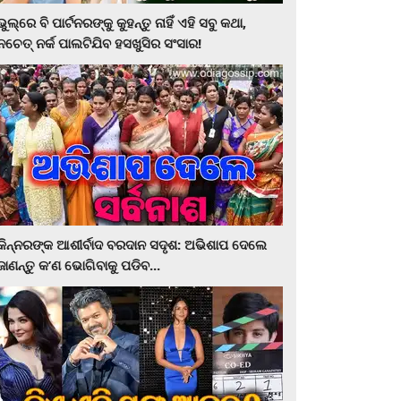
ଭୁଲ୍‌ରେ ବି ପାର୍ଟନରଙ୍କୁ କୁହନ୍ତୁ ନାହିଁ ଏହି ସବୁ କଥା,
ନଚେତ୍‌ ନର୍କ ପାଲଟିଯିବ ହସଖୁସିର ସଂସାର!
କିନ୍ନରଙ୍କ ଆଶୀର୍ବାଦ ବରଦାନ ସଦୃଶ: ଅଭିଶାପ ଦେଲେ
ଜାଣନ୍ତୁ କ’ଣ ଭୋଗିବାକୁ ପଡିବ...