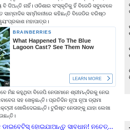
ି ଦିଅନ୍ତି ନାହିଁ। ଓଡିଶାର ସଂସ୍କୃତିକୁ ହିଁ ବିଜେଡି ସବୁବେଳେ
୍ବାଦିକ ସମ୍ମିଳନୀରେ କହିଛନ୍ତି ବିଜେଡିର ବରିଷ୍ଠ
ସ୍ୱୟଂପ୍ରକାଶ ମହାପାତ୍ର।
ାବେ ମିଛ କହୁଥିବା ବିଜେପି ନେତାମାନେ ଶ୍ରୀମନ୍ଦିରକୁ ନେଇ
ାବାବେଗ ସହ ଖେଳୁଛନ୍ତି। ପ୍ରତିଦିନ ନୂଆ ନୂଆ ଡ୍ରାମା
ୟାକ୍ଟ୍ରୀ ଖୋଲିଦେଇଛନ୍ତି। ଟୁରିଷ୍ଟ ନେତାଙ୍କୁ ଯାହା ଲେଖା
ଉଛନ୍ତି।
ଛି ଡାଇବେଟିସ୍ ହୋଇଯାଆନ୍ତୁ ସାବଧାନ! ନଚେତ୍...