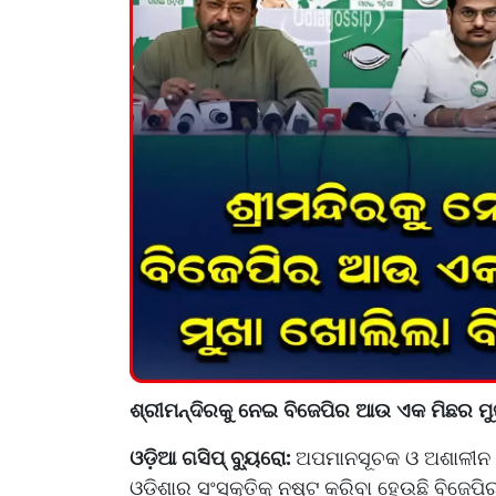
ଶ୍ରୀମନ୍ଦିରକୁ ନେଇ ବିଜେପିର ଆଉ ଏକ ମିଛର ମୁ
ଓଡ଼ିଆ ଗସିପ୍ ବ୍ୟୁରୋ:
ଅପମାନସୂଚକ ଓ ଅଶାଳୀନ ଶ
ଓଡିଶାର ସଂସ୍କୃତିକୁ ନଷ୍ଟ କରିବା ହେଉଛି ବିଜେପ