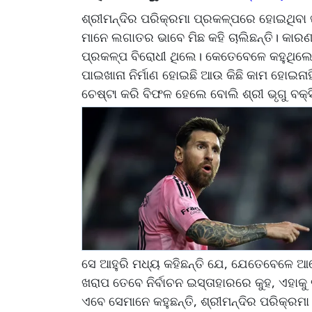
ଶ୍ରୀମନ୍ଦିର ପରିକ୍ରମା ପ୍ରକଳ୍ପରେ ହୋଇଥିବା 
ମାନେ ଲଗାତର ଭାବେ ମିଛ କହି ଚାଲିଛନ୍ତି। କାରଣ
ପ୍ରକଳ୍ପ ବିରୋଧୀ ଥିଲେ। କେତେବେଳେ କହୁଥିଲେ
ପାଇଖାନା ନିର୍ମାଣ ହୋଇଛି ଆଉ କିଛି କାମ ହୋଇନା
ଚେଷ୍ଟା କରି ବିଫଳ ହେଲେ ବୋଲି ଶ୍ରୀ ଭୃଗୁ ବକ୍ସି
ସେ ଆହୁରି ମଧ୍ୟ କହିଛନ୍ତି ଯେ, ଯେତେବେଳେ ଆମ
ଖରାପ ତେବେ ନିର୍ବାଚନ ଇସ୍ତାହାରରେ କୁହ, ଏହାକ
ଏବେ ସେମାନେ କହୁଛନ୍ତି, ଶ୍ରୀମନ୍ଦିର ପରିକ୍ରମା