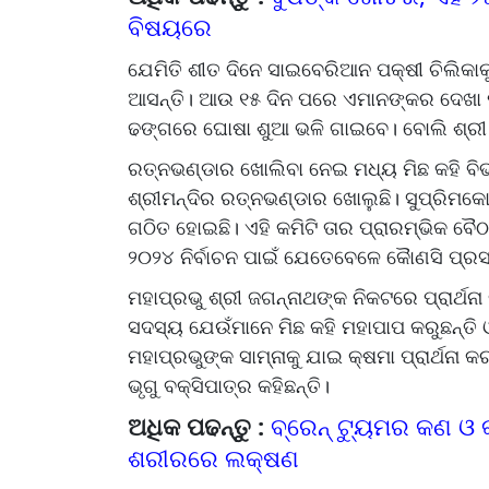
ବିଷୟରେ
ଯେମିତି ଶୀତ ଦିନେ ସାଇବେରିଆନ ପକ୍ଷୀ ଚିଲିକାକୁ 
ଆସନ୍ତି। ଆଉ ୧୫ ଦିନ ପରେ ଏମାନଙ୍କର ଦେଖା 
ଢଙ୍ଗରେ ଘୋଷା ଶୁଆ ଭଳି ଗାଇବେ। ବୋଲି ଶ୍ରୀ ଭୃ
ରତ୍ନଭଣ୍ଡାର ଖୋଲିବା ନେଇ ମଧ୍ୟ ମିଛ କହି ବିଭ୍ର
ଶ୍ରୀମନ୍ଦିର ରତ୍ନଭଣ୍ଡାର ଖୋଲୁଛି। ସୁପ୍ରିମକୋ
ଗଠିତ ହୋଇଛି। ଏହି କମିଟି ତାର ପ୍ରାରମ୍ଭିକ ବୈ
୨୦୨୪ ନିର୍ବାଚନ ପାଇଁ ଯେତେବେଳେ କୈାଣସି ପ୍ରସଙ୍
ମହାପ୍ରଭୁ ଶ୍ରୀ ଜଗନ୍ନାଥଙ୍କ ନିକଟରେ ପ୍ରାର୍ଥନା 
ସଦସ୍ୟ ଯେଉଁମାନେ ମିଛ କହି ମହାପାପ କରୁଛନ୍ତି 
ମହାପ୍ରଭୁଙ୍କ ସାମ୍ନାକୁ ଯାଇ କ୍ଷମା ପ୍ରାର୍ଥନା
ଭୃଗୁ ବକ୍ସିପାତ୍ର କହିଛନ୍ତି।
ଅଧିକ ପଢନ୍ତୁ :
ବ୍ରେନ୍‌ ଟ୍ୟୁମର କଣ ଓ କା
ଶରୀରରେ ଲକ୍ଷଣ