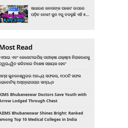
ସାଧାରଣ ଜନତାଙ୍କ ପକେଟ ଉପରେ
ପଡ଼ିବ ବୋଝ! ଜୁନ ୧ରୁ ବଦଳୁଛି ଏହି ୫
ବଡ଼ ନିୟମ
Most Read
'ଏଆଇ ଏବଂ ଜେନୋଟାଇପିକ୍ ପରୀକ୍ଷା ଯକ୍ଷ୍ମା ନିରାକରଣକୁ
ତ୍ୱରାନ୍ୱିତ କରିବାରେ ବିଶେଷ ସହାୟକ ହେବ'
ଏମ୍ସ ଭୁବନେଶ୍ୱରର ଅନନ୍ୟ ସଫଳତା, ୧୦୦ଟି ସଫଳ
ରୋବୋଟିକ୍ ଅସ୍ତ୍ରୋପଚାର ସମ୍ପନ୍ନ
KIMS Bhubaneswar Doctors Save Youth with
Arrow Lodged Through Chest
AIIMS Bhubaneswar Shines Bright: Ranked
among Top 10 Medical Colleges in India