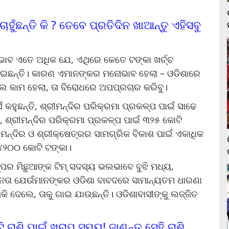
ଚାହୁଁଛନ୍ତି କି ? ତେବେ ପ୍ରତିଦିନ ଖାଆନ୍ତୁ ଏହିସବୁ
ଭାବ ଏତେ ଅଧିକ ଯେ, ଏଥିରେ କେତେ ଟଙ୍କା ଖର୍ଚ୍ଚ
ଇଛନ୍ତି। କାରଣ ଏମାନଙ୍କର ମନୋଭାବ ହେଲା – ଓଡିଶାରେ
 ଭଲ କାମ ହେଲା, ତା ବିରୋଧରେ ଅପପ୍ରଚାର କରିବୁ।
ଏଁ କହୁଛନ୍ତି, ଶ୍ରୀମନ୍ଦିର ପରିକ୍ରମା ପ୍ରକଳ୍ପ ପାଇଁ ସାଢେ
 ଶ୍ରୀମନ୍ଦିର ପରିକ୍ରମା ପ୍ରକଳ୍ପ ପାଇଁ ୩୨୫ କୋଟି
ୀମନ୍ଦିର ଓ ଶ୍ରୀକ୍ଷେତ୍ରର ସାମଗ୍ରିକ ବିକାଶ ପାଇଁ ଏକାଧିକ
 ୪୨୦୦ କୋଟି ଟଙ୍କା।
ସୁପର ମିଛୁଆଙ୍କ ଟିମ୍‌ ସଦସ୍ୟ ଭଲଭାବେ ବୁଝି ମଧ୍ୟ,
ଷ୍ଟ ନେତା ଯେଉଁମାନଙ୍କର ଓଡିଶା ବାବଦରେ ସାମାନ୍ୟତମ ଧାରଣା
ଖିକି ଦେଲେ, ତାକୁ ଗାଇ ଯାଉଛନ୍ତି। ଓଡିଶାବାସୀଙ୍କୁ ଲଜ୍ଜିତ
 ରାଶି ପାଇଁ ଖରାପ ସମୟ! ଜାଣନ୍ତୁ ସେହି ରାଶି