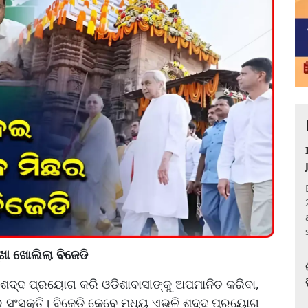
ଖା ଖୋଲିଲା ବିଜେଡି
ଦ୍ଦ ପ୍ରୟୋଗ କରି ଓଡିଶାବାସୀଙ୍କୁ ଅପମାନିତ କରିବା,
ିର ସଂସ୍କୃତି। ବିଜେଡି କେବେ ମଧ୍ୟ ଏଭଳି ଶଦ୍ଦ ପ୍ରୟୋଗ