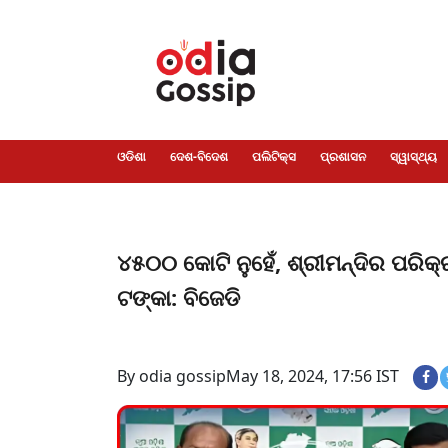
ଓଡିଶା
ଦେଶ-
ପଲିଟିକ୍ସ
ପ୍ରଶାସନ
ସ୍ୱାସ୍ଥ୍ୟ
ଗସିପ
ମନୋରଞ୍ଜନ
କ୍ରାଇମ
ଲାଇଫ
ସମସ୍ୟା
ଟେକ୍ନୋଲୋଜି
ଶିକ୍ଷା
ବିଜ୍ଞାନ
ଖେଳ
ବିଦେଶ
ସ୍ପେଶାଲ
ଷ୍ଟାଇଲ
ଓଡିଶା
ଦେଶ-ବିଦେଶ
ପଲିଟିକ୍ସ
ପ୍ରଶାସନ
ସ୍ୱାସ୍ଥ୍ୟ
୪୫୦୦ କୋଟି ନୁହେଁ, ଶ୍ରୀମନ୍ଦିର ପରିକ
ଟଙ୍କା: ବିଜେଡି
By odia gossip
May 18, 2024, 17:56 IST