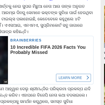
ଖର୍ଚ୍ଚକୁ ନେଇ ସୁପର ମିଛୁଆ ନେତା ଆଉ ତାଙ୍କ ଅନୁଗତ
 ଆରମ୍ଭ ଦିନରୁ ସେମାନେ ଭକ୍ତଙ୍କ ସୁବିଧା ପାଇଁ ହେଉଥିବା
 ଟାଇଲ୍‌ସ ପକାହୋଇଛି, କେତେବେଳେ କହୁଥିଲେ ୪ଟି
ହିଁ। ଏଏସଆଇ, ଏନଏମଏ, ସୁପ୍ରିମକୋର୍ଟ ସବୁ ଜାଗାରେ
ପାତ୍ର କହିଛନ୍ତି।
େ ଆହ୍ୱାନ ଦେଲୁ ଶ୍ରୀମନ୍ଦିର ପରିକ୍ରମା ପ୍ରକଳ୍ପ ଯଦି
ୁ ବନ୍ଦ କରିବ। ଏହାପରେ ବିଜେପି ନେତା କଥା ବଦଳାଇଲେ।
 ପ୍ରକଳ୍ପକୁ ସମର୍ଥନ କରୁଥିଲେ, ସମସ୍ତ ସୁବିଧା