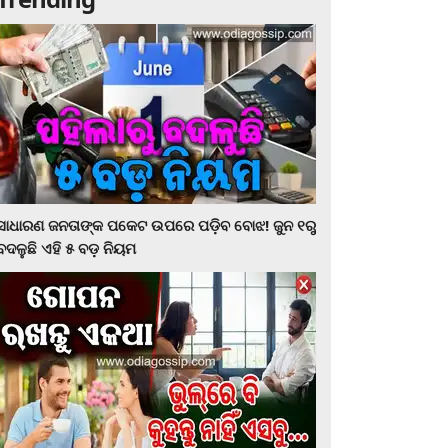
ସାଧାରଣ ଜନତାଙ୍କ ପକେଟ ଉପରେ ପଡ଼ିବ ବୋଝ! ଜୁନ ୧ରୁ
ବଦଳୁଛି ଏହି ୫ ବଡ଼ ନିୟମ