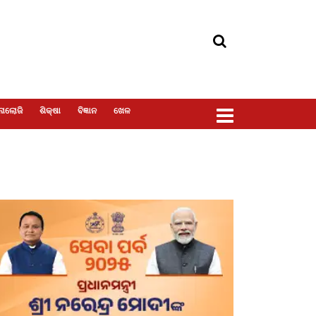
ୋଲୋଜି
ଶିକ୍ଷା
ବିଜ୍ଞାନ
ଖେଳ