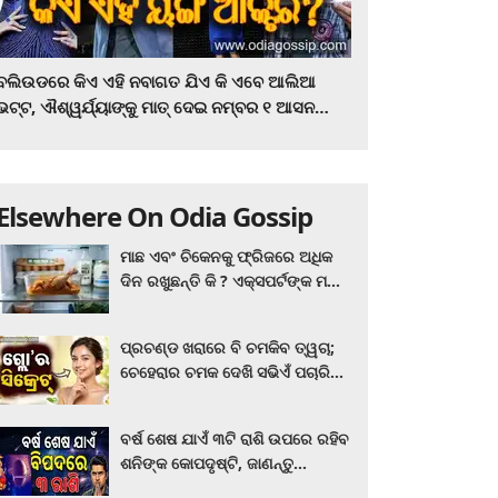
ବଲିଉଡରେ କିଏ ଏହି ନବାଗତ ଯିଏ କି ଏବେ ଆଲିଆ
ଭଟ୍ଟ, ଐଶ୍ୱର୍ଯ୍ୟାଙ୍କୁ ମାତ୍‌ ଦେଇ ନମ୍ବର ୧ ଆସନ
ହାତେଇଛନ୍ତି, ସିନେ ପ୍ରେମୀ ଏବେ ହିଁ ଜାଣି ନିଅନ୍ତୁ ...
Elsewhere On Odia Gossip
ମାଛ ଏବଂ ଚିକେନକୁ ଫ୍ରିଜରେ ଅଧିକ
ଦିନ ରଖୁଛନ୍ତି କି ? ଏକ୍ସପର୍ଟଙ୍କ ମତ
କିଛି ଏପରି ରହିଛି...
ପ୍ରଚଣ୍ଡ ଖରାରେ ବି ଚମକିବ ତ୍ୱଚା;
ଚେହେରାର ଚମକ ଦେଖି ସଭିଏଁ ପଚାରିବେ
ଗ୍ଲୋ’ର ସିକ୍ରେଟ! ଆପଣାନ୍ତୁ ଏହି...
ବର୍ଷ ଶେଷ ଯାଏଁ ୩ଟି ରାଶି ଉପରେ ରହିବ
ଶନିଙ୍କ କୋପଦୃଷ୍ଟି, ଜାଣନ୍ତୁ
ଆପଣଙ୍କ ରାଶି ଏଥିରେ ନାହିଁ ତ?