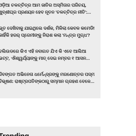
ଓଡ଼ିଆ ଚଳଚ୍ଚିତ୍ର ଆମ ଜାତିର ଅସ୍ମିତାର ପରିଚୟ,
ଖୁବ୍‌ଶୀଘ୍ର ପ୍ରଣୟନ ହେବ ନୂତନ ‘ଚଳଚ୍ଚିତ୍ର ନୀତି’:
ମୁଖ୍ୟମନ୍ତ୍ରୀ ମୋହନ ଚରଣ ମାଝୀ
ଭୂତ ଦେଖିବାକୁ ଯାଇଥିଲେ ଦର୍ଶକ, ମିଳିଲା କେବଳ କମେଡି!
କାହିଁକି ହରର୍‌ ପ୍ରେମୀଙ୍କୁ ନିରାଶ କଲା ‘ମନ୍ତ୍ର ମୁଗ୍ଧ’?
ବଲିଉଡରେ କିଏ ଏହି ନବାଗତ ଯିଏ କି ଏବେ ଆଲିଆ
ଭଟ୍ଟ, ଐଶ୍ୱର୍ଯ୍ୟାଙ୍କୁ ମାତ୍‌ ଦେଇ ନମ୍ବର ୧ ଆସନ
ହାତେଇଛନ୍ତି, ସିନେ ପ୍ରେମୀ ଏବେ ହିଁ ଜାଣି ନିଅନ୍ତୁ ...
ଦିବଙ୍ଗତ ଅଭିନେତା ଧର୍ମେନ୍ଦ୍ରଙ୍କୁ ମରଣୋତ୍ତର ପଦ୍ମ
ବିଭୂଷଣ: ରାଷ୍ଟ୍ରପତିଙ୍କଠାରୁ ସମ୍ମାନ ଗ୍ରହଣ ବେଳେ
ଭାବପ୍ରବଣ ହେଲେ ହେମା ମାଳିନୀ
Trending