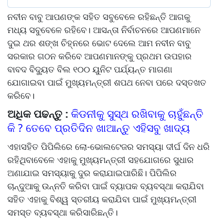
ନବୀନ ବାବୁ ଆପଣଙ୍କ ସହିତ ସବୁବେଳେ ରହିଛନ୍ତି ଆଗକୁ
ମଧ୍ୟ ସବୁବେଳେ ରହିବେ। ଆସନ୍ତା ନିର୍ବାଚନରେ ଆପଣମାନେ
ଦୁଇ ଥର ଶଙ୍ଖ ଚିହ୍ନରେ ଭୋଟ ଦେଲେ ଆମ ନବୀନ ବାବୁ
ସରକାର ଗଠନ କରିବେ ଆପଣମାନଙ୍କୁ ପ୍ରଥମ ଉପହାର
ବାବଦ ବିଦ୍ୟୁତ ବିଲ ୧୦୦ ୟୁନିଟ ପର୍ଯ୍ୟନ୍ତ ମାଗଣା
ଯୋଗାଇବା ପାଇଁ ମୁଖ୍ୟମନ୍ତ୍ରୀ ଶପଥ ନେବା ପରେ ଦସ୍ତଖତ
କରିବେ।
ଅଧିକ ପଢନ୍ତୁ :
କିଡନୀକୁ ସୁସ୍ଥ ରଖିବାକୁ ଚାହୁଁଛନ୍ତି
କି ? ତେବେ ପ୍ରତିଦିନ ଖାଆନ୍ତୁ ଏହିସବୁ ଖାଦ୍ୟ
ଏହାସହିତ ପିପିଲିରେ ଲୋ-ଭୋଲଟେଜର ସମସ୍ୟା ଦୀର୍ଘ ଦିନ ଧରି
ରହିଥିବାବେଳେ ଏହାକୁ ମୁଖ୍ୟମନ୍ତ୍ରୀ ସହଯୋଗରେ ସୁଧାର
ଅଣାଯାଇ ସମସ୍ୟାକୁ ଦୁର କରାଯାଇପାରିଛି। ପିପିଲିର
ଚାନ୍ଦୁଆକୁ ଉନ୍ନତି କରିବା ପାଇଁ ବ୍ୟାପକ ବ୍ୟବସ୍ଥା କରାଯିବା
ସହିତ ଏହାକୁ ବିଶ୍ୱ ସ୍ତରୀୟ କରାଯିବା ପାଇଁ ମୁଖ୍ୟମନ୍ତ୍ରୀ
ସମସ୍ତ ବ୍ୟବସ୍ଥା କରିସାରିଛନ୍ତି।