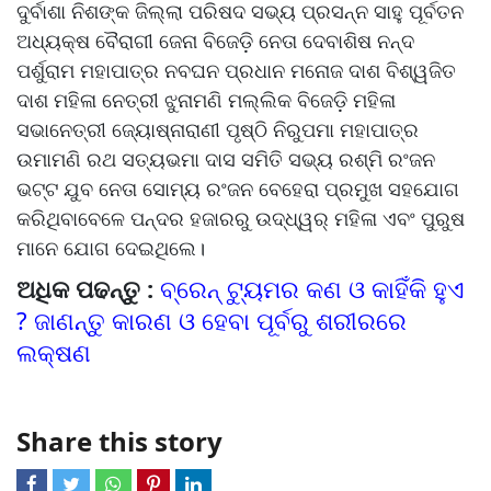
ଦୁର୍ବାଶା ନିଶଙ୍କ ଜିଲ୍ଲା ପରିଷଦ ସଭ୍ୟ ପ୍ରସନ୍ନ ସାହୁ ପୂର୍ବତନ
ଅଧ୍ୟକ୍ଷ ବୈରାଗୀ ଜେନା ବିଜେଡ଼ି ନେତା ଦେବାଶିଷ ନନ୍ଦ
ପର୍ଶୁରାମ ମହାପାତ୍ର ନବଘନ ପ୍ରଧାନ ମନୋଜ ଦାଶ ବିଶ୍ୱଜିତ
ଦାଶ ମହିଳା ନେତ୍ରୀ ଝୁନାମଣି ମଲ୍ଲିକ ବିଜେଡ଼ି ମହିଳା
ସଭାନେତ୍ରୀ ଜ୍ୟୋଷ୍ନାରାଣୀ ପୃଷ୍ଠି ନିରୁପମା ମହାପାତ୍ର
ଉମାମଣି ରଥ ସତ୍ୟଭମା ଦାସ ସମିତି ସଭ୍ୟ ରଶ୍ମି ରଂଜନ
ଭଟ୍ଟ ଯୁବ ନେତା ସୋମ୍ୟ ରଂଜନ ବେହେରା ପ୍ରମୁଖ ସହଯୋଗ
କରିଥିବାବେଳେ ପନ୍ଦର ହଜାରରୁ ଉଦ୍ଧ୍ୱର୍ ମହିଳା ଏବଂ ପୁରୁଷ
ମାନେ ଯୋଗ ଦେଇଥିଲେ।
ଅଧିକ ପଢନ୍ତୁ :
ବ୍ରେନ୍‌ ଟ୍ୟୁମର କଣ ଓ କାହିଁକି ହୁଏ
? ଜାଣନ୍ତୁ କାରଣ ଓ ହେବା ପୂର୍ବରୁ ଶରୀରରେ
ଲକ୍ଷଣ
Share this story