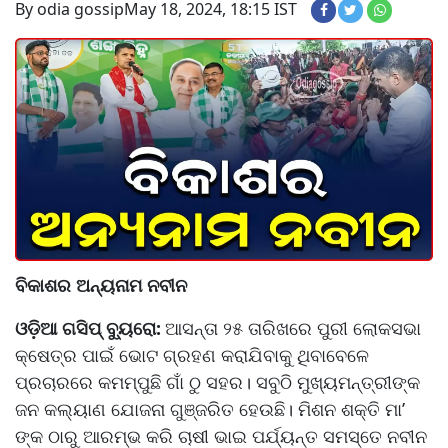
By odia gossip
May 18, 2024, 18:15 IST
ବିକାଶର ଅନ୍ୟନାମ ନବୀନ
ଓଡ଼ିଆ ଗସିପ୍ ବ୍ୟୁରୋ:
ଆସନ୍ତା ୨୫ ତାରିଖରେ ପୁରୀ ଲୋକସଭା
କ୍ଷେତ୍ର ପାଇଁ ଭୋଟ ଗ୍ରହଣ କରାଯିବାକୁ ଥିବାବେଳେ
ପ୍ରଚାରରେ କମମ୍ପୁଛି ଗାଁ ଠୁ ସହର। ସବୁଠି ମୁଖ୍ୟମନ୍ତ୍ରୀଙ୍କ
ଜନ କଲ୍ୟାଣ ଯୋଜନା ଗୁଞ୍ଜରିତ ହେଉଛି। ମିଶନ ଶକ୍ତି ମା’
ଙ୍କ ଠାରୁ ଆରମ୍ଭ କରି ଚାଷୀ ଭାଇ ପର୍ଯ୍ୟନ୍ତ ସମସ୍ତେ ନବୀନ