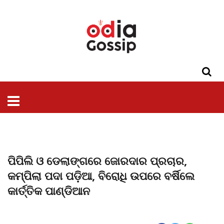
ଓଡିଶା
ଦେଶ-
ପଲିଟିକ୍ସ
ପ୍ରଶାସନ
ସ୍ୱାସ୍ଥ୍ୟ
ଗସିପ
ମନୋରଞ୍ଜନ
କ୍ରାଇମ
ଲାଇଫ
ସମସ୍ୟା
ଟେକ୍ନୋଲୋଜି
ଶିକ୍ଷା
ବିଜ୍ଞାନ
ଖେଳ
ବିଦେଶ
ସ୍ପେଶାଲ
ଷ୍ଟାଇଲ
ପିପିଲି ଓ ଡେଲାଙ୍ଗରେ ଜୋରଦାର ପ୍ରଚାର,
କମ୍ପିଲା ପଦା ପଡ଼ିଆ, ବିରୋଧି ଉପରେ ବର୍ଷିଲେ
କାର୍ତ୍ତିକ ପାଣ୍ଡିଆନ