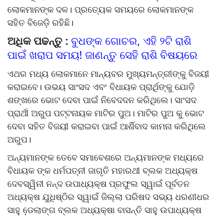
ଲୋକମାନଙ୍କ ଦଳ। ପ୍ରତ୍ୟେକ ସମୟରେ ଲୋକମାନଙ୍କ
ସହିତ ବିଜେଡ଼ି ରହିଛି।
ଅଧିକ ପଢନ୍ତୁ :
ବୁଧଙ୍କ ଗୋଚର, ଏହି ୨ଟି ରାଶି
ପାଇଁ ଖରାପ ସମୟ! ଜାଣନ୍ତୁ ସେହି ରାଶି ବିଷୟରେ
ଏଥର ମଧ୍ୟ ଲୋକମାନେ ମାନ୍ୟବର ମୁଖ୍ୟମନ୍ତ୍ରୀଙ୍କୁ ବିଜୟୀ
କରାଇବେ। ଉଭୟ ସାଂସଦ ଏବଂ ବିଧାୟକ ପ୍ରାର୍ଥିଙ୍କୁ ଯୋଡ଼ି
ଶଙ୍ଖରେ ଭୋଟ ଦେବା ପାଇଁ ନିବେଦଦନ କରିଥିଲେ। ସାଂସଦ
ପ୍ରାର୍ଥୀ ଅରୁପ ପଟ୍ଟନାୟକ ମାଟିର ପୁଅ। ମାଟିର ପୁଅ କୁ ଭୋଟ
ଦେବା ସହିତ ବିଜୟୀ କରାଇବା ପାଇଁ ଆର୍ଶିବାଦ କାମନା କରିଥିଲେ
ଅରୁପ।
ଅନ୍ୟମାନଙ୍କ ତେବେ ସମାବେଶରେ ଅନ୍ୟମାନଙ୍କ ମଧ୍ୟରେ
ବିଧାୟକ ଙ୍କ ଧର୍ମପତ୍ନୀ ଜାଗୃତି ମହାରଥୀ ବ୍ଲକ ଅଧ୍ୟକ୍ଷ
ଦେବସ୍ୱିନୀ ନନ୍ଦ ଉପାଧ୍ୟକ୍ଷ ପ୍ରଫୁଲ ସ୍ୱାଇଁ ପୂର୍ବତନ
ଅଧ୍ୟକ୍ଷ ଯୁଧିଷ୍ଠିର ସ୍ୱାଇଁ ଜିଲ୍ଲା ପରିଷଦ ସଭ୍ୟ ଧରଣୀଧର
ସାହୁ ଡେ଼ଲାଙ୍ଗ ବ୍ଲକ ଅଧ୍ୟକ୍ଷା ବାସନ୍ତି ସାହୁ ଉପାଧ୍ୟକ୍ଷ