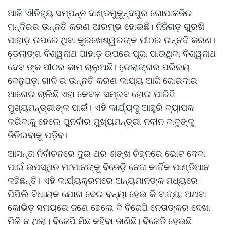
ଆଜି ଐତିହ୍ୟ ସମ୍ପନ୍ନ ଦାଣ୍ଡମୁକୁନ୍ଦପୁର ଗୋପାଳଜିଉ
ମନ୍ଦିରର ଉନ୍ନତି କରଣ ଆରମ୍ଭ ହୋଇଛି। ନିଜିଗଡ଼ ଗୁରଖି
ପାହାଡ଼ ଉପରେ ଥିବା କୁରଖେଶ୍ୱରଙ୍କ ପୀଠର ଉନ୍ନତି କରଣ।
ଡେ଼ଲାଙ୍ଗ ବିଶ୍ୱନାଥ ପାହାଡ଼ ଉପରେ ପୂଜା ପାଉଥିବା ବିଶ୍ୱନାଥ
ଦେବ ଙ୍କ ପୀଠର କାମ ଚାଲୁଅଛି। ଡେ଼ଲାଙ୍ଗର ପରିଚୟ
ବେନୁପଡ଼ା ଗାଦି ର ଉନ୍ନତି କରଣ କାଯ୍ୟ ଆଜି ଜୋରଦାର
ଆଗେଇ ଚାଲିଛି ଏହା କେବଳ ସମ୍ଭବ ହୋଇ ପାରିଛି
ମୁଖ୍ୟମନ୍ତ୍ରୀଙ୍କ ପାଇଁ। ଏହି କାର୍ଯ୍ୟକୁ ଆହୁରି ବ୍ୟାପକ
କରିବାକୁ ହେଲେ ପୁନର୍ବାର ମୁଖ୍ୟମନ୍ତ୍ରୀ ନବୀନ ବାବୁଙ୍କୁ
ଜିତିଇବାକୁ ପଡ଼ିବ।
ଆସନ୍ତା ନିର୍ବାଚନରେ ଦୁଇ ଥର ଶଙ୍ଖ ଚିହ୍ନରେ ଭୋଟ ଦେବା
ପାଇଁ ଉପସ୍ଥିତ ମା’ମାନଙ୍କୁ ବିଜେଡ଼ି ନେତା କାର୍ତିକ ପାଣ୍ଡିଆନ
କହିଛନ୍ତି। ଏହି କାର୍ଯ୍ୟକ୍ରମରେ ଅନ୍ୟମାନଙ୍କ ମଧ୍ୟରେ
ପିପିଲି ବିଧାୟକ ଯୋଗ ଦେଇ ବନ୍ୟା ହେଉ କି ବାତ୍ୟା ଅଥବା
କୋଭିଡ଼ ସମୟରେ ଜଣେ ହେଲେ ବି ବିଜେପି ନେତାଙ୍କର ଦେଖା
ମିଳି ନ ଥିଲା। ବିଜେପି ମିଛ କହିବା ଜାଣିଛି। ବିଜେଡ଼ି ହେଉଛି