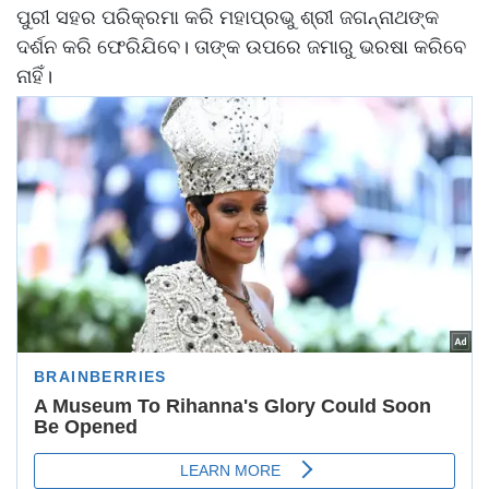
ପୁରୀ ସହର ପରିକ୍ରମା କରି ମହାପ୍ରଭୁ ଶ୍ରୀ ଜଗନ୍ନାଥଙ୍କ
ଦର୍ଶନ କରି ଫେରିଯିବେ। ତାଙ୍କ ଉପରେ ଜମାରୁ ଭରଷା କରିବେ
ନାହିଁ।