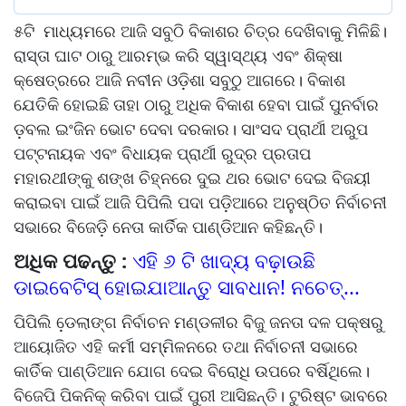
୫ଟି ମାଧ୍ୟମରେ ଆଜି ସବୁଠି ବିକାଶର ଚିତ୍ର ଦେଖିବାକୁ ମିଳିଛି।
ରାସ୍ତା ଘାଟ ଠାରୁ ଆରମ୍ଭ କରି ସ୍ୱାସ୍ଥ୍ୟ ଏବଂ ଶିକ୍ଷା
କ୍ଷେତ୍ରରେ ଆଜି ନବୀନ ଓଡ଼ିଶା ସବୁଠୁ ଆଗରେ। ବିକାଶ
ଯେତିକି ହୋଇଛି ତାହା ଠାରୁ ଅଧିକ ବିକାଶ ହେବା ପାଇଁ ପୁନର୍ବାର
ଡ଼ବଲ ଇଂଜିନ ଭୋଟ ଦେବା ଦରକାର। ସାଂସଦ ପ୍ରାର୍ଥୀ ଅରୁପ
ପଟ୍ଟନାୟକ ଏବଂ ବିଧାୟକ ପ୍ରାର୍ଥୀ ରୁଦ୍ର ପ୍ରତାପ
ମହାରଥୀଙ୍କୁ ଶଙ୍ଖ ଚିହ୍ନରେ ଦୁଇ ଥର ଭୋଟ ଦେଇ ବିଜୟୀ
କରାଇବା ପାଇଁ ଆଜି ପିପିଲି ପଦା ପଡ଼ିଆରେ ଅନୁଷ୍ଠିତ ନିର୍ବାଚନୀ
ସଭାରେ ବିଜେଡ଼ି ନେତା କାର୍ତିକ ପାଣ୍ଡିଆନ କହିଛନ୍ତି।
ଅଧିକ ପଢନ୍ତୁ :
ଏହି ୬ ଟି ଖାଦ୍ୟ ବଢ଼ାଉଛି
ଡାଇବେଟିସ୍ ହୋଇଯାଆନ୍ତୁ ସାବଧାନ! ନଚେତ୍...
ପିପିଲି ଡେ଼ଲାଙ୍ଗ ନିର୍ବାଚନ ମଣ୍ଡଳୀର ବିଜୁ ଜନତା ଦଳ ପକ୍ଷରୁ
ଆୟୋଜିତ ଏହି କର୍ମୀ ସମ୍ମିଳନରେ ତଥା ନିର୍ବାଚନୀ ସଭାରେ
କାର୍ତିକ ପାଣ୍ଡିଆନ ଯୋଗ ଦେଇ ବିରୋଧି ଉପରେ ବର୍ଷିଥିଲେ।
ବିଜେପି ପିକନିକ୍‌ କରିବା ପାଇଁ ପୁରୀ ଆସିଛନ୍ତି। ଟୁରିଷ୍ଟ ଭାବରେ