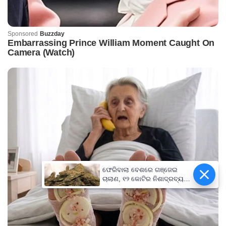
ଫେରିବାଲା ବେଶରେ ଗଞ୍ଜେଇ
ଚାଲାଣ, ୧୨ କୋଟିର ନିଶାଦ୍ରବ୍ୟ
ଜବତ