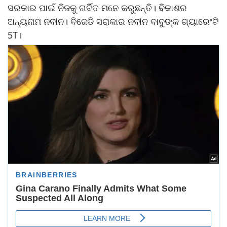
ସରକାର ପାଇଁ ନିଜକୁ ଗର୍ବିତ ମନେ କରୁଛନ୍ତି। ବିକାଶର
ଅନ୍ୟନାମ ନବୀନ। ବିଜେଡି ସରାକାର ନବୀନ ବାବୁଙ୍କ ଗ୍ୟାରେଂଟି
5T।