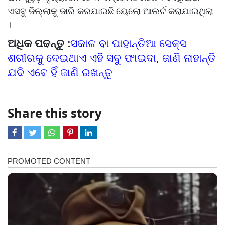
ଏସବୁ ଜିଲ୍ଲାକୁ ଜାରି କରଯାଇଛି ୟେଲୋ ଆଲର୍ଟ କରାଯାଇଥିଲା
।
ଅଧିକ ପଢନ୍ତୁ :
ସକାଳ ବା ପାହାନ୍ତିଆ ସେକ୍ସ
ଶରୀରକୁ ଦେଇଥାଏ ଏହି ସବୁ ଫାଇଦା, ଜାଣି ନାହାନ୍ତି
ଯଦି ଏବେ ହିଁ ଜାଣି ରଖନ୍ତୁ
Share this story