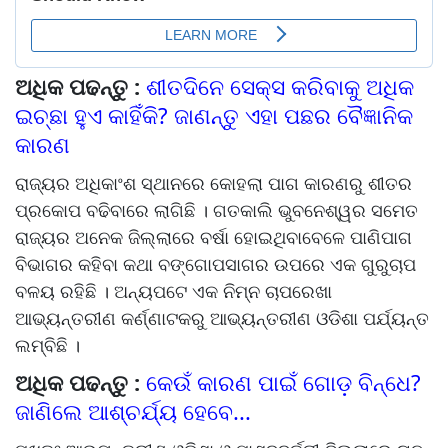
ଅଧିକ ପଢନ୍ତୁ :
ଶୀତଦିନେ ସେକ୍ସ କରିବାକୁ ଅଧିକ
ଇଚ୍ଛା ହୁଏ କାହିଁକି? ଜାଣନ୍ତୁ ଏହା ପଛର ବୈଜ୍ଞାନିକ
କାରଣ
ରାଜ୍ୟର ଅଧିକାଂଶ ସ୍ଥାନରେ କୋହଲା ପାଗ କାରଣରୁ ଶୀତର
ପ୍ରକୋପ ବଢିବାରେ ଲାଗିଛି । ଗତକାଲି ଭୁବନେଶ୍ୱର ସମେତ
ରାଜ୍ୟର ଅନେକ ଜିଲ୍ଲାରେ ବର୍ଷା ହୋଇଥିବାବେଳେ ପାଣିପାଗ
ବିଭାଗର କହିବା କଥା ବଙ୍ଗୋପସାଗର ଉପରେ ଏକ ଗୁରୁଚାପ
ବଳୟ ରହିଛି । ଅନ୍ୟପଟେ ଏକ ନିମ୍ନ ଚାପରେଖା
ଆଭ୍ୟନ୍ତରୀଣ କର୍ଣ୍ଣାଟକରୁ ଆଭ୍ୟନ୍ତରୀଣ ଓଡିଶା ପର୍ଯ୍ୟନ୍ତ
ଲମ୍ବିଛି ।
ଅଧିକ ପଢନ୍ତୁ :
କେଉଁ କାରଣ ପାଇଁ ଗୋଡ଼ ବିନ୍ଧେ?
ଜାଣିଲେ ଆଶ୍ଚର୍ଯ୍ୟ ହେବେ...