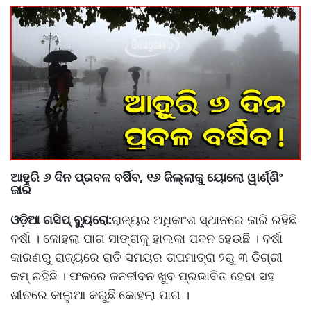
ଆହୁରି ୬ ଦିନ ପ୍ରବଳ ବର୍ଷିବ, ୧୬ ଜିଲ୍ଲାକୁ ୟୋଲୋ ୱାର୍ଣ୍ଣିଂ
ଜାରି
ଓଡ଼ିଆ ଗସିପ୍ ବ୍ୟୁରୋ:
ରାଜ୍ୟର ଅଧିକାଂଶ ସ୍ଥାନରେ ଜାରି ରହିଛି
ବର୍ଷା । କୋହଲା ପାଗ ସାଙ୍ଗକୁ ହାଲକା ପବନ ହେଉଛି । ବର୍ଷା
କାରଣରୁ ରାଜ୍ୟରେ ରାତି ସମୟର ତାପମାତ୍ରା ୨ରୁ ୩ ଡିଗ୍ରୀ
କମ୍ ରହିଛି । ଫଳରେ ଜନଜୀବନ ଖୁବ ପ୍ରଭାବିତ ହେବା ସହ
ଶୀତରେ କାଲୁଆ କରୁଛି କୋହଲା ପାଗ ।