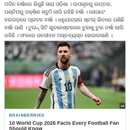
ଅଦିନ ବର୍ଷାରେ ଭିଜୁଛି ସାରା ଓଡ଼ିଶା । ଉପକୂଳରୁ ଉତ୍ତର,
ପଶ୍ଚିମରୁ ଦକ୍ଷିଣ ସବୁଠି ଲାଗି ରହିଛି ବର୍ଷା । ସେପଟେ
ବରଗଡ଼ରେ ପ୍ରବଳ ବର୍ଷା । ଧନୁଯାତ୍ରାର ଷ୍ଟଲ୍‌ ଭିତରେ ପଶିଛି
ବର୍ଷା ପାଣି । ଟୁଇନ୍ ସିଟି ଭୁବନେଶ୍ବରରେ ତୁହାକୁ ତୁହା ବର୍ଷା ଲାଗି
ରହିଛି । ଫଳରେ ଜନଜୀବନ ଅସ୍ତବ୍ୟସ୍ତ ହୋଇଗଲାଣି ।