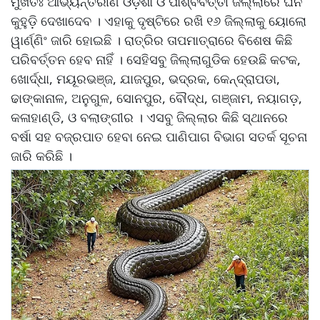
ମୁଖତଃ ଆଭ୍ୟନ୍ତରୀଣ ଓଡ଼ିଶା ଓ ପାଶ୍ବବର୍ତ୍ତୀ ଜିଲ୍ଲାରେ ଘନ
କୁହୁଡ଼ି ଦେଖାଦେବ । ଏହାକୁ ଦୃଷ୍ଟିରେ ରଖି ୧୬ ଜିଲ୍ଲାକୁ ୟୋଲୋ
ୱାର୍ଣ୍ଣିଂ ଜାରି ହୋଇଛି । ରାତ୍ରିର ତାପମାତ୍ରାରେ ବିଶେଷ କିଛି
ପରିବର୍ତ୍ତନ ହେବ ନାହିଁ । ସେହିସବୁ ଜିଲ୍ଲାଗୁଡିକ ହେଉଛି କଟକ,
ଖୋର୍ଦ୍ଧା, ମୟୂରଭଞ୍ଜ, ଯାଜପୁର, ଭଦ୍ରକ, କେନ୍ଦ୍ରାପଡା,
ଢାଙ୍କାନାଳ, ଅନୁଗୁଳ, ସୋନପୁର, ବୌଦ୍ଧ, ଗଞ୍ଜାମ, ନୟାଗଡ଼,
କଳାହାଣ୍ଡି, ଓ ବଲାଙ୍ଗୀର । ଏସବୁ ଜିଲ୍ଲାର କିଛି ସ୍ଥାନରେ
ବର୍ଷା ସହ ବଜ୍ରପାତ ହେବା ନେଇ ପାଣିପାଗ ବିଭାଗ ସତର୍କ ସୂଚନା
ଜାରି କରିଛି ।