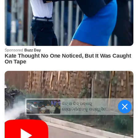
କିଟ୍‍ ଓ କିସ୍‍ ପକ୍ଷରୁ
ଜ୍ୟୋତିର୍ମୟୀଙ୍କୁ ଉଚ୍ଛ୍ୱସିତ
ସମ୍ବର୍ଦ୍ଧନା; ୫ଲକ୍ଷ ଟଙ୍କାର
ପ୍ରୋତ୍ସାହନ ରାଶି ପ୍ରଦାନ