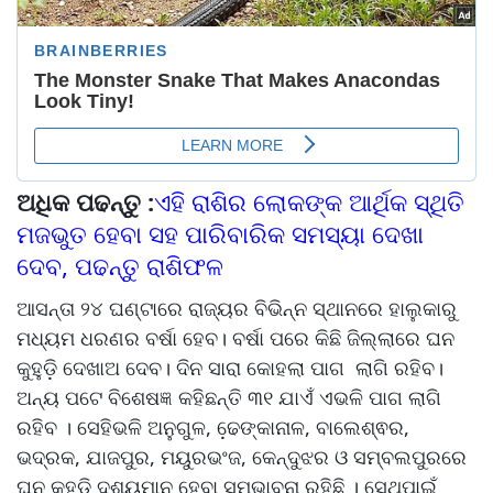
ଅଧିକ ପଢନ୍ତୁ :
ଏହି ରାଶିର ଲୋକଙ୍କ ଆର୍ଥିକ ସ୍ଥିତି
ମଜଭୁତ ହେବା ସହ ପାରିବାରିକ ସମସ୍ୟା ଦେଖା
ଦେବ, ପଢନ୍ତୁ ରାଶିଫଳ
ଆସନ୍ତା ୨୪ ଘଣ୍ଟାରେ ରାଜ୍ୟର ବିଭିନ୍ନ ସ୍ଥାନରେ ହାଲୁକାରୁ
ମଧ୍ୟମ ଧରଣର ବର୍ଷା ହେବ। ବର୍ଷା ପରେ କିଛି ଜିଲ୍ଲାରେ ଘନ
କୁହୁଡ଼ି ଦେଖାଅ ଦେବ। ଦିନ ସାରା କୋହଲା ପାଗ ଲାଗି ରହିବ।
ଅନ୍ୟ ପଟେ ବିଶେଷଜ୍ଞ କହିଛନ୍ତି ୩୧ ଯାଏଁ ଏଭଳି ପାଗ ଲାଗି
ରହିବ । ସେହିଭଳି ଅନୁଗୁଳ, ଢେ଼ଙ୍କାନାଳ, ବାଲେଶ୍ଵର,
ଭଦ୍ରକ, ଯାଜପୁର, ମୟୁରଭଂଜ, କେନ୍ଦୁଝର ଓ ସମ୍ବଲପୁରରେ
ଘନ କୁହୁଡ଼ି ଦୃଶ୍ୟମାନ ହେବା ସମ୍ଭାବନା ରହିଛି । ସେଥିପାଇଁ