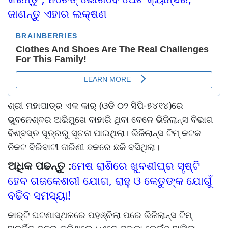
ଜାଣନ୍ତୁ ଏହାର ଲକ୍ଷଣ
ଶ୍ରୀ ମହାପାତ୍ର ଏକ କାର୍‌ (ଓଡି ୦୨ ସିପି-୫୪୧୪)ରେ
ଭୁବନେଶ୍ବର ଅଭିମୁଖେ ବାହାରି ଥିବା ବେଳେ ଭିଜିଲାନ୍ସ ବିଭାଗ
ବିଶ୍ବସ୍ତ ସୂତ୍ରରୁ ସୂଚନା ପାଇଥିଲା। ଭିଜିଲାନ୍ସ ଟିମ୍‌ କଟକ
ନିକଟ ବିରିବାଟୀ ତାରିଣୀ ଛକରେ ଛକି ବସିଥିଲା।
ଅଧିକ ପଢନ୍ତୁ :
ମେଷ ରାଶିରେ ଖୁବଶୀଘ୍ର ସୃଷ୍ଟି
ହେବ ଗଜକେଶରୀ ଯୋଗ, ରାହୁ ଓ କେତୁଙ୍କ ଯୋଗୁଁ
ବଢିବ ସମସ୍ୟା!
କାର୍‌ଟି ଘଟଣାସ୍ଥଳରେ ପହଞ୍ଚିଲା ପରେ ଭିଜିଲାନ୍ସ ଟିମ୍‌