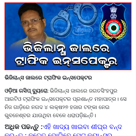
ଭିଜିଲାନ୍ସ ଜାଲରେ ଟ୍ରାଫିକ ଇନ୍‌ସପେକ୍ଟର
ଓଡ଼ିଆ ଗସିପ୍ ବ୍ୟୁରୋ
ଭିଜିଲାନ୍ସ ଜାଲରେ ଜଗତସିଂହପୁର
:
ଆରଟିଓ ଟ୍ରାଫିକ ଇନ୍‌ସପେକ୍ଟର ପ୍ରଶାନ୍ତ ମହାପାତ୍ର। ସେ
ନିଜ ଗାଡ଼ିରେ ନଗଦ ୪ ଲକ୍ଷ୨୭ ହଜାର ଟଙ୍କା ନେଇ
ଭୁବନେଶ୍ବର ଯାଉଥିବା ବେଳେ ଧରାପଡ଼ିଛନ୍ତି।
ଅଧିକ ପଢନ୍ତୁ :
ଏହି ଖାଦ୍ୟ ଖାଇବା ଶୀଘ୍ର ବନ୍ଦ
କରନ୍ତୁ ; ନଚେତ୍ ଭୋଗିବେ ପେଟ କ୍ୟାନ୍ସର,