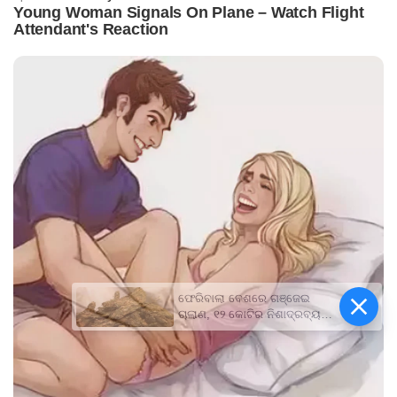
ଫେରିବାଲା ବେଶରେ ଗଞ୍ଜେଇ
ଚାଲାଣ, ୧୨ କୋଟିର ନିଶାଦ୍ରବ୍ୟ
ଜବତ