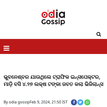
ଓଡିଶା
ଦେଶ-
ପଲିଟିକ୍ସ
ପ୍ରଶାସନ
ସ୍ୱାସ୍ଥ୍ୟ
ଗସିପ
ମନୋରଞ୍ଜନ
କ୍ରାଇମ
ଲାଇଫ
ସମସ୍ୟା
ଟେକ୍ନୋଲୋଜି
ଶିକ୍ଷା
ବିଜ୍ଞାନ
ଖେଳ
ବିଦେଶ
ସ୍ପେଶାଲ
ଷ୍ଟାଇଲ
ଭୁବନେଶ୍ବର ଯାଉଥିଲେ ଟ୍ରାଫିକ ଇନ୍‌ସପେକ୍ଟର,
ମାଡ଼ି ବସି ୪.୨୭ ଲକ୍ଷ ଟଙ୍କା ଜବତ କଲା ଭିଜିଲାନ୍‌ସ
By odia gossip
Feb 9, 2024, 21:50 IST