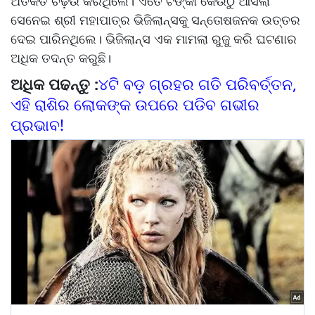
ଅତର୍କିତ ଚଢ଼ଉ କରିଥିଲେ। ଏତେ ଟଙ୍କା କେଉଁଠୁ ଆସିଲା
ସେନେଇ ଶ୍ରୀ ମହାପାତ୍ର ଭିଜିଲାନ୍ସକୁ ସନ୍ତୋଷଜନକ ଉତ୍ତର
ଦେଇ ପାରିନଥିଲେ। ଭିଜିଲାନ୍ସ ଏକ ମାମଲା ରୁଜୁ କରି ଘଟଣାର
ଅଧିକ ତଦନ୍ତ କରୁଛି।
ଅଧିକ ପଢନ୍ତୁ :
୪ଟି ବଡ଼ ଗ୍ରହର ଗତି ପରିବର୍ତ୍ତନ,
ଏହି ରାଶିର ଲୋକଙ୍କ ଉପରେ ପଡିବ ଗଭୀର
ପ୍ରଭାବ!