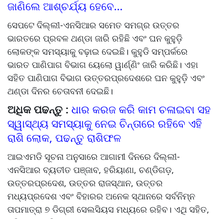
ଜାଣିଲେ ଆଶ୍ଚର୍ଯ୍ୟ ହେବେ...
ସେପଟେ ଦିଲ୍ଲୀ-ଏନସିଆର ସମେତ ସମଗ୍ର ଉତ୍ତର
ଭାରତରେ ପ୍ରବଳ ଥଣ୍ଡା ଜାରି ରହିଛି ଏବଂ ଘନ କୁହୁଡ଼ି
ଲୋକଙ୍କ ସମସ୍ୟାକୁ ବଢ଼ାଇ ଦେଇଛି। କୁହୁଡି ସମ୍ପର୍କରେ
ଭାରତ ପାଣିପାଗ ବିଭାଗ ୟେଲୋ ୱାର୍ଣ୍ଣିଂ ଜାରି କରିଛି। ଏହା
ସହିତ ପାଣିପାଗ ବିଭାଗ ଉତ୍ତରପ୍ରଦେଶରେ ଘନ କୁହୁଡ଼ି ଏବଂ
ଥଣ୍ଡା ଦିନର ଚେତାବନୀ ଦେଇଛି।
ଅଧିକ ପଢନ୍ତୁ :
ଧାର କରଜ କରି କାମ ଚଳାଇବା ସହ
ସ୍ୱାସ୍ଥ୍ୟ ସମସ୍ୟାକୁ ନେଇ ଚିନ୍ତାରେ ରହିବେ ଏହି
ରାଶି ଲୋକ, ପଢନ୍ତୁ ରାଶିଫଳ
ଆଇଏମଡି ସୂଚନା ଅନୁସାରେ ଆଗାମୀ ଦିନରେ ଦିଲ୍ଲୀ-
ଏନସିଆର ବ୍ୟତୀତ ପଞ୍ଜାବ, ହରିୟାଣା, ଚଣ୍ଡିଗଡ଼,
ଉତ୍ତରପ୍ରଦେଶ, ଉତ୍ତର ରାଜସ୍ଥାନ, ଉତ୍ତର
ମଧ୍ୟପ୍ରଦେଶ ଏବଂ ବିହାରର ଅନେକ ସ୍ଥାନରେ ସର୍ବନିମ୍ନ
ତାପମାତ୍ରା ୭ ଡିଗ୍ରୀ ସେଲସିୟସ ମଧ୍ୟରେ ରହିବ। ଏଥି ସହିତ,