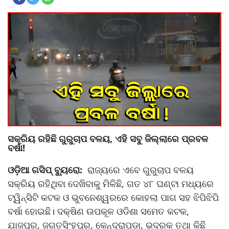
ସକ୍ରିୟ ରହିଛି ଗୁରୁଚାପ ବଳୟ, ଏହି ସବୁ ଜିଲ୍ଲାରେ ପ୍ରବଳ
ବର୍ଷା!
ଓଡ଼ିଆ ଗସିପ୍ ବ୍ୟୁରୋ:
ରାଜ୍ୟରେ ଏବେ ଗୁରୁଚାପ ବଳୟ
ସକ୍ରିୟ ରହିଥିବା ଦେଖିବାକୁ ମିଳିଛି, ଗତ ୪୮ ଘଣ୍ଟା ମଧ୍ୟରେ
ଟ୍ୱିନ୍‌ସିଟି କଟକ ଓ ଭୁବନେଶ୍ୱରରେ କୋହଲା ପାଗ ସହ ଝିପିଝିପି
ବର୍ଷା ହୋଇଛି। ଦକ୍ଷିଣ ଉପକୂଳ ଓଡିଶା ସମେତ କଟକ,
ଯାଜପୁର, ଜଗତସିଂହପୁର, କେନ୍ଦ୍ରାପଡ଼ା, ଭଦ୍ରକ ତଥା କିଛି