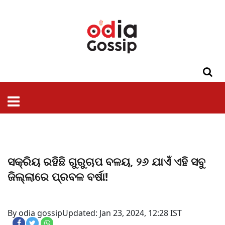
ଓଡିଶା
ଦେଶ-
ପଲିଟିକ୍ସ
ପ୍ରଶାସନ
ସ୍ୱାସ୍ଥ୍ୟ
ଗସିପ
ମନୋରଞ୍ଜନ
କ୍ରାଇମ
ଲାଇଫ
ସମସ୍ୟା
ଟେକ୍ନୋଲୋଜି
ଶିକ୍ଷା
ବିଜ୍ଞାନ
ଖେଳ
ବିଦେଶ
ସ୍ପେଶାଲ
ଷ୍ଟାଇଲ
ସକ୍ରିୟ ରହିଛି ଗୁରୁଚାପ ବଳୟ, ୨୬ ଯାଏଁ ଏହି ସବୁ
ଜିଲ୍ଲାରେ ପ୍ରବଳ ବର୍ଷା!
By odia gossip
Updated: Jan 23, 2024, 12:28 IST