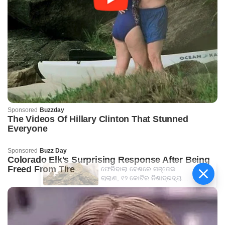
ଫେରିବାଲା ବେଶରେ ଗଞ୍ଜେଇ
ଚାଲାଣ, ୧୨ କୋଟିର ନିଶାଦ୍ରବ୍ୟ
ଜବତ