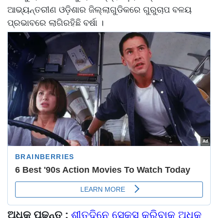
ଆଭ୍ୟନ୍ତରୀଣ ଓଡ଼ିଶାର ଜିଲ୍ଲାଗୁଡିକରେ ଗୁରୁଚାପ ବଳୟ
ପ୍ରଭାବରେ ଲାଗିରହିଛି ବର୍ଷା ।
ଅଧିକ ପଢନ୍ତୁ :
ଶୀତଦିନେ ସେକ୍ସ କରିବାକୁ ଅଧିକ