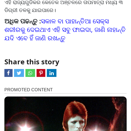
ଏହି ରାଜ୍ୟଗୁଡିକର କେତେକ ଅଞ୍ଚଳରେ ତାପମାତ୍ରା ମଧ୍ୟ ୩
ଡିଗ୍ରୀ ତଳକୁ ଯାଇପାରେ।
ଅଧିକ ପଢନ୍ତୁ :
ସକାଳ ବା ପାହାନ୍ତିଆ ସେକ୍ସ
ଶରୀରକୁ ଦେଇଥାଏ ଏହି ସବୁ ଫାଇଦା, ଜାଣି ନାହାନ୍ତି
ଯଦି ଏବେ ହିଁ ଜାଣି ରଖନ୍ତୁ
Share this story