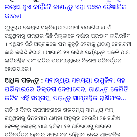
ଇଚ୍ଛା ହୁଏ କାହିଁକି? ଜାଣନ୍ତୁ ଏହା ପଛର ବୈଜ୍ଞାନିକ
କାରଣ
ଗୁରୁଚାପ ବଳୟର ସକ୍ରିୟତା ଆଗାମୀ ୨୫ତାରିଖ ଯାଏଁ
ରହୁଥିବାରୁ ରାଜ୍ୟର କିଛି ଜିଲ୍ଲାରେ ବର୍ଷାର ପ୍ରଭାବ ଲାଗିରହିବ
। ଏଥିସହ କିଛି ଅଞ୍ଚଳରେ ଘନ କୁହୁଡ଼ି ହେବାକୁ ଥିବାରୁ ଚେତାବନୀ
ଜାରି କରିଛି ବିଭାଗ। ଆଗାମୀ ୨୫ ତାରିଖ ପର୍ଯ୍ୟନ୍ତ ଏଭଳି ପାଗ
ଲାଗିରହିବ ଏବଂ ରାତିର ତାପମାତ୍ରାରେ ବିଶେଷ ପରିବର୍ତ୍ତନ
ହୋଇପାରେ।
ଅଧିକ ପଢନ୍ତୁ :
ସ୍ବାସ୍ଥ୍ୟ ସମସ୍ୟା ଉପୁଜିବା ସହ
ପରିବାରରେ ତିକ୍ତତା ଦେଖାଦେବ, ଜାଣନ୍ତୁ କେମିତି
କଟିବ ଏହି ସପ୍ତାହ, ପଢନ୍ତୁ ସାପ୍ତାହିକ ରାଶିଫଳ…
ରାତି ଓ ଦିନର ତାପମାତ୍ରାରେ ତାରତମ୍ୟ ସାମାନ୍ୟ କମ୍‌
ରହୁଥିବାରୁ ଦିନତମାମ ଥଣ୍ଡା ଅନୁଭୂତ ହେଉଛି। ୨୫ ତାରିଖ
ବେଳକୁ କୋହଲା ପାଗ ହଟିବ। ୨୬ ତାରିଖଠାରୁ ପାଗରେ
ପରିବର୍ତ୍ତନ ହେବାର ସମ୍ଭାବନା ରହିଥିବା ନେଇ ଆଞ୍ଚଳିକ