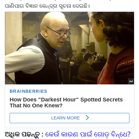
ପାଣିପାଗ ବିଜ୍ଞାନ କେନ୍ଦ୍ର ସୂଚନା ଦେଇଛି।
ଅଧିକ ପଢନ୍ତୁ :
କେଉଁ କାରଣ ପାଇଁ ଗୋଡ଼ ବିନ୍ଧେ?