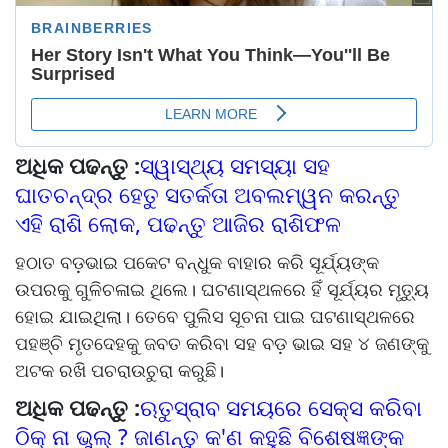
ଅଧିକ ପଢନ୍ତୁ :
ସ୍ୱାସ୍ଥ୍ୟ ସମସ୍ୟା ସହ
ଘାତଚନ୍ଦ୍ର ହେତୁ ସତର୍କତା ଅବଲମ୍ୱନ କରନ୍ତୁ
ଏହି ରାଶି ଲୋକ, ପଢନ୍ତୁ ଆଜିର ରାଶିଫଳ
ହଠାତ ବଡ଼ଭାଇ ପକେଟ ବନ୍ଧୁକ ବାହାର କରି ସୂର୍ଯ୍ୟଙ୍କ
ଉପରକୁ ଗୁଳିଚଳାଇ ଥିଲେ। ଘଟଣାସ୍ଥଳରେ ହିଁ ସୂର୍ଯ୍ୟର ମୃତ୍ୟୁ
ହୋଇ ଯାଇଥିଲା। ତେବେ ପୁଲିସ ସୂଚନା ପାଇ ଘଟଣାସ୍ଥଳରେ
ପହଞ୍ଚି ମୃତଦେହକୁ ଜବତ କରିବା ସହ ବଡ଼ ଭାଇ ସହ ୪ ଜଣଙ୍କୁ
ଅଟକ ରଖି ପଚରାଉଚୁରା କରୁଛି।
ଅଧିକ ପଢନ୍ତୁ :
ଋତୁସ୍ରାବ ସମୟରେ ସେକ୍ସ କରିବା
ଠିକ୍ ନା ଭୁଲ୍ ? ଜାଣନ୍ତୁ କ'ଣ କହୁଛି ବିଶେଷଜ୍ଞଙ୍କ