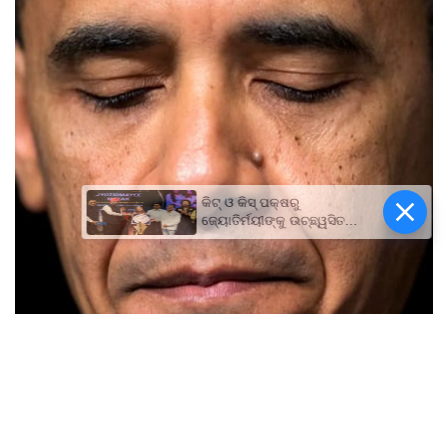
କିଟ୍‍ ଓ କିସ୍‍ ପକ୍ଷରୁ
ଜ୍ୟୋତିର୍ମୟୀଙ୍କୁ ଉଚ୍ଛ୍ୱସିତ
ସମ୍ବର୍ଦ୍ଧନା; ୫ଲକ୍ଷ ଟଙ୍କାର
ପ୍ରୋତ୍ସାହନ ରାଶି ପ୍ରଦାନ