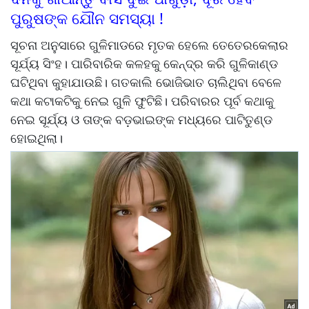
ପୁରୁଷଙ୍କ ଯୌନ ସମସ୍ୟା !
ସୂଚନା ଅନୁସାରେ ଗୁଳିମାଡରେ ମୃତକ ହେଲେ ତେତେରକେଲାର
ସୂର୍ଯ୍ୟ ସିଂହ। ପାରିବାରିକ କଳହକୁ କେନ୍ଦ୍ର କରି ଗୁଳିକାଣ୍ଡ
ଘଟିଥିବା କୁହାଯାଉଛି। ଗତକାଲି ଭୋଜିଭାତ ଚାଲିଥିବା ବେଳେ
କଥା କଟାକଟିକୁ ନେଇ ଗୁଳି ଫୁଟିଛି। ପରିବାରର ପୂର୍ବ କଥାକୁ
ନେଇ ସୂର୍ଯ୍ୟ ଓ ତାଙ୍କ ବଡ଼ଭାଇଙ୍କ ମଧ୍ୟରେ ପାଟିତୁଣ୍ଡ
ହୋଇଥିଲା।