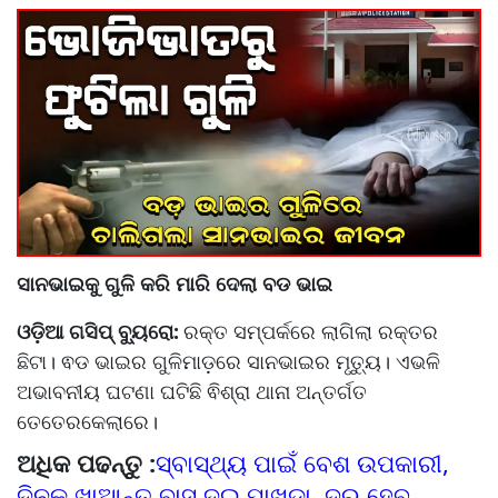
ସାନଭାଇକୁ ଗୁଳି କରି ମାରି ଦେଲା ବଡ ଭାଇ
ଓଡ଼ିଆ ଗସିପ୍ ବ୍ୟୁରୋ:
ରକ୍ତ ସମ୍ପର୍କରେ ଲାଗିଲା ରକ୍ତର
ଛିଟା। ଵଡ ଭାଇର ଗୁଳିମାଡ଼ରେ ‌ସାନଭାଇର ମୃତ୍ୟୁ। ଏଭଳି
ଅଭାବନୀୟ ଘଟଣା ଘଟିଛି ଵିଶ୍ରା ଥାନା ଅନ୍ତର୍ଗତ
ତେତେରକେଲାରେ।
ଅଧିକ ପଢନ୍ତୁ :
ସ୍ବାସ୍ଥ୍ୟ ପାଇଁ ବେଶ ଉପକାରୀ,
ଦିନକୁ ଖାଆନ୍ତୁ ବାସ ଦୁଇ ପାଖୁଡ଼ା, ଦୂର ହେବ