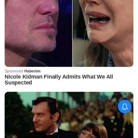
ଫେରିବାଲା ବେଶରେ ଗଞ୍ଜେଇ
ଚାଲାଣ, ୧୨ କୋଟିର ନିଶାଦ୍ରବ୍ୟ
ଜବତ