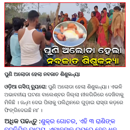
ପୁଣି ଅଲୋଡା ହେଲା ନବଜାତ ଶିଶୁକନ୍ୟା
ଓଡ଼ିଆ ଗସିପ୍ ବ୍ୟୁରୋ:
ପୁଣି ଅଲୋଡା ହେଲା ଶିଶୁକନ୍ୟା। ଏଭଳି
ଅଭାବନୀୟ ଘଟଣା ବାଲେଶ୍ବର ଜିଲ୍ଲା ନୀଳଗିରିରେ ଦେଖିବାକୁ
ମିଳିଛି । ଜନ୍ମ ଦେଇ ପିଲାକୁ ପଲିଥିନରେ ଗୁଡ଼ାଇ ରାସ୍ତା କଡ଼ରେ
ଫିଙ୍ଗିଦେଇଛି ମା’ ।
ଅଧିକ ପଢନ୍ତୁ :
ଶୁକ୍ର ଗୋଚର, ଏହି ୩ ରାଶିଙ୍କ
ବଦଳିଯିବ ଭାଗ୍ୟ, ଏମାନଙ୍କ ଉପରେ ହେବ ଧନ