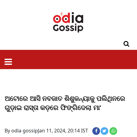
ଓଡିଶା
ଦେଶ-
ପଲିଟିକ୍ସ
ପ୍ରଶାସନ
ସ୍ୱାସ୍ଥ୍ୟ
ଗସିପ
ମନୋରଞ୍ଜନ
କ୍ରାଇମ
ଲାଇଫ
ସମସ୍ୟା
ଟେକ୍ନୋଲୋଜି
ଶିକ୍ଷା
ବିଜ୍ଞାନ
ଖେଳ
ବିଦେଶ
ସ୍ପେଶାଲ
ଷ୍ଟାଇଲ
ଅଟୋରେ ଆସି ନବଜାତ ଶିଶୁକନ୍ୟାକୁ ପଲିଥିନରେ
ଗୁଡ଼ାଇ ରାସ୍ତା କଡ଼ରେ ଫିଙ୍ଗିଦେଲା ମା’
By odia gossip
Jan 11, 2024, 20:14 IST