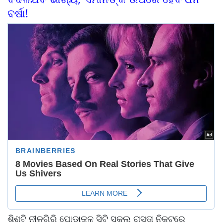
ବର୍ଷା!
ଶିଶୁଟି ନୀଳଗିରି ପୋଡାକୁଳ ସିଟି ସ୍କୁଲ୍ ରାସ୍ତା ନିକଟରେ