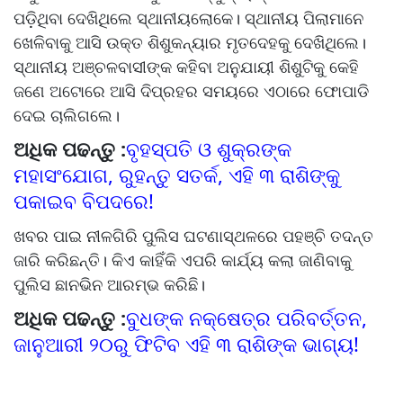
ପଡ଼ିଥିବା ଦେଖିଥିଲେ ସ୍ଥାନୀୟଲୋକେ। ସ୍ଥାନୀୟ ପିଲାମାନେ
ଖେଳିବାକୁ ଆସି ଉକ୍ତ ଶିଶୁକନ୍ୟାର ମୃତଦେହକୁ ଦେଖିଥିଲେ।
ସ୍ଥାନୀୟ ଅଞ୍ଚଳବାସୀଙ୍କ କହିବା ଅନୁଯାୟୀ ଶିଶୁଟିକୁ କେହି
ଜଣେ ଅଟୋରେ ଆସି ଦିପ୍ରହର ସମୟରେ ଏଠାରେ ଫୋପାଡି
ଦେଇ ଚାଲିଗଲେ।
ଅଧିକ ପଢନ୍ତୁ :
ବୃହସ୍ପତି ଓ ଶୁକ୍ରଙ୍କ
ମହାସଂଯୋଗ, ରୁହନ୍ତୁ ସତର୍କ, ଏହି ୩ ରାଶିଙ୍କୁ
ପକାଇବ ବିପଦରେ!
ଖବର ପାଇ ନୀଳଗିରି ପୁଲିସ ଘଟଣାସ୍ଥଳରେ ପହଞ୍ଚି ତଦନ୍ତ
ଜାରି କରିଛନ୍ତି। କିଏ କାହିଁକି ଏପରି କାର୍ଯ୍ୟ କଲା ଜାଣିବାକୁ
ପୁଲିସ ଛାନଭିନ ଆରମ୍ଭ କରିଛି।
ଅଧିକ ପଢନ୍ତୁ :
ବୁଧଙ୍କ ନକ୍ଷେତ୍ର ପରିବର୍ତ୍ତନ,
ଜାନୁଆରୀ ୨୦ରୁ ଫିଟିବ ଏହି ୩ ରାଶିଙ୍କ ଭାଗ୍ୟ!