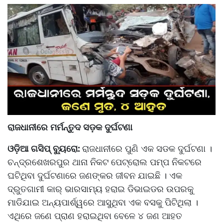
ରାଜଧାନୀରେ ମର୍ମନ୍ତୁଦ ସଡ଼କ ଦୁର୍ଘଟଣା
ଓଡ଼ିଆ ଗସିପ୍ ବ୍ୟୁରୋ:
ରାଜଧାନୀରେ ପୁଣି ଏକ ସଡକ ଦୁର୍ଘଟଣା ।
ଚନ୍ଦ୍ରଶେଖରପୁର ଥାନା ନିକଟ ପେଟ୍ରୋଲ ପମ୍ପ ନିକଟରେ
ଘଟିଥିବା ଦୁର୍ଘଟଣାରେ ଜଣଙ୍କର ଜୀବନ ଯାଇଛି । ଏକ
ଦ୍ରୁତଗାମୀ କାର୍ ଭାରସାମ୍ୟ ହରାଇ ଡିଭାଇଡର ଉପରକୁ
ମାଡିଯାଇ ଅନ୍ୟପାର୍ଶ୍ୱରେ ଆସୁଥିବା ଏକ ବସକୁ ପିଟିଥିଲା ।
ଏଥିରେ ଜଣେ ପ୍ରାଣ ହରାଇଥିବା ବେଳେ ୪ ଜଣ ଆହତ