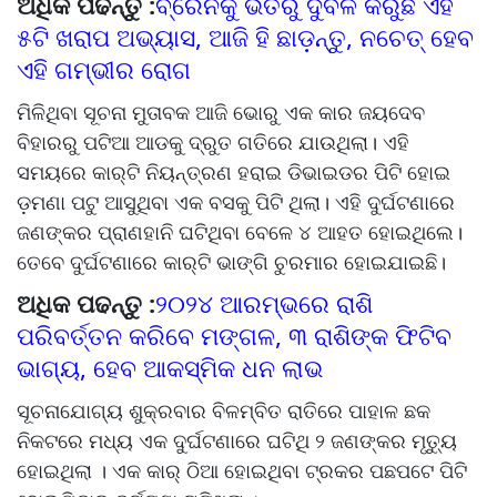
ଅଧିକ ପଢନ୍ତୁ :
ବ୍ରେନକୁ ଭିତରୁ ଦୁର୍ବଳ କରୁଛି ଏହି
୫ଟି ଖରାପ ଅଭ୍ୟାସ, ଆଜି ହି ଛାଡ଼ନ୍ତୁ, ନଚେତ୍ ହେବ
ଏହି ଗମ୍ଭୀର ରୋଗ
ମିଳିଥିବା ସୂଚନା ମୁତାବକ ଆଜି ଭୋରୁ ଏକ କାର ଜୟଦେବ
ବିହାରରୁ ପଟିଆ ଆଡକୁ ଦ୍ରୁତ ଗତିରେ ଯାଉଥିଲା। ଏହି
ସମୟରେ କାର୍‌ଟି ନିୟନ୍ତ୍ରଣ ହରାଇ ଡିଭାଇଡର ପିଟି ହୋଇ
ଡ଼ମଣା ପଟୁ ଆସୁଥିବା ଏକ ବସକୁ ପିଟି ଥିଲା। ଏହି ଦୁର୍ଘଟଣାରେ
ଜଣଙ୍କର ପ୍ରାଣହାନି ଘଟିଥିବା ବେଳେ ୪ ଆହତ ହୋଇଥିଲେ।
ତେବେ ଦୁର୍ଘଟଣାରେ କାର୍‌ଟି ଭାଙ୍ଗି ଚୁରମାର ହୋଇଯାଇଛି।
ଅଧିକ ପଢନ୍ତୁ :
୨୦୨୪ ଆରମ୍ଭରେ ରାଶି
ପରିବର୍ତ୍ତନ କରିବେ ମଙ୍ଗଳ, ୩ ରାଶିଙ୍କ ଫିଟିବ
ଭାଗ୍ୟ, ହେବ ଆକସ୍ମିକ ଧନ ଲାଭ
ସୂଚନାଯୋଗ୍ୟ ଶୁକ୍ରବାର ବିଳମ୍ବିତ ରାତିରେ ପାହାଳ ଛକ
ନିକଟରେ ମଧ୍ୟ ଏକ ଦୁର୍ଘଟଣାରେ ଘଟିଥି ୨ ଜଣଙ୍କର ମୃତ୍ୟୁ
ହୋଇଥିଲା । ଏକ କାର୍ ଠିଆ ହୋଇଥିବା ଟ୍ରକର ପଛପଟେ ପିଟି