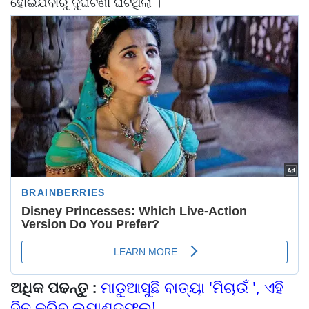
ହୋଇଯିବାରୁ ଦୁର୍ଘଟଣା ଘଟିଥିଲା ।
ଅଧିକ ପଢନ୍ତୁ :
ମାଡୁଆସୁଛି ବାତ୍ୟା 'ମିଚାଉଁ ', ଏହି
ଦିନ କରିବ ଲ୍ୟାଣ୍ଡଫଲ!