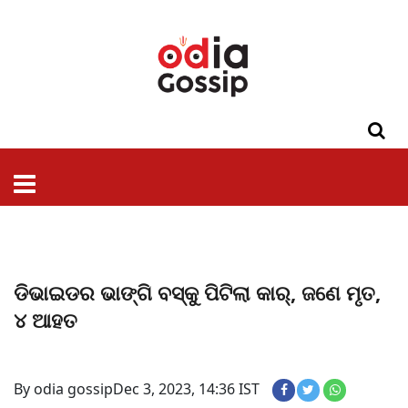
ଓଡିଶା
ଦେଶ-
ପଲିଟିକ୍ସ
ପ୍ରଶାସନ
ସ୍ୱାସ୍ଥ୍ୟ
ଗସିପ
ମନୋରଞ୍ଜନ
କ୍ରାଇମ
ଲାଇଫ
ସମସ୍ୟା
ଟେକ୍ନୋଲୋଜି
ଶିକ୍ଷା
ବିଜ୍ଞାନ
ଖେଳ
ବିଦେଶ
ସ୍ପେଶାଲ
ଷ୍ଟାଇଲ
ଡିଭାଇଡର ଭାଙ୍ଗି ବସ୍‌କୁ ପିଟିଲା କାର୍, ଜଣେ ମୃତ,
୪ ଆହତ
By odia gossip
Dec 3, 2023, 14:36 IST