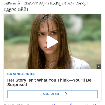
ହୋଇଛନ୍ତି। ଆହତମାନଙ୍କ ମଧ୍ୟରୁ ଜଣଙ୍କ ଅବସ୍ଥା
ଗୁରୁତର ରହିଛି।