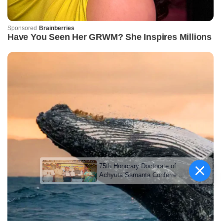
75th Honorary Doctorate of
Achyuta Samanta Conferred
by Maharaja Ganga Singh
University