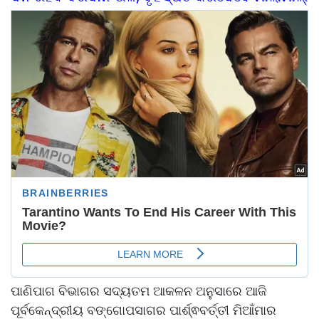
ପାଣିପାଗ ବିଭାଗର ସଦ୍ୟତମ ଆକଳନ ଅନୁସାରେ ଆଜି
ପୂର୍ବକେନ୍ଦ୍ରୀୟ ବଙ୍ଗୋପସାଗର ପାର୍ଶ୍ଵବର୍ତ୍ତୀ ମିଆଁମାର