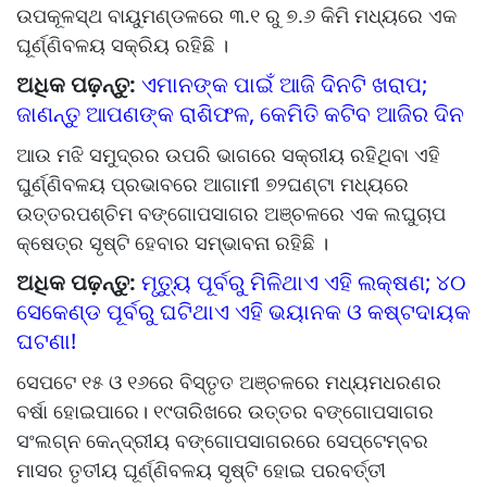
ଉପକୂଳସ୍ଥ ବାୟୁମଣ୍ଡଳରେ ୩.୧ ରୁ ୭.୬ କିମି ମଧ୍ୟରେ ଏକ
ଘୂର୍ଣ୍ଣିବଳୟ ସକ୍ରିୟ ରହିଛି ।
ଅଧିକ ପଢ଼ନ୍ତୁ:
ଏମାନଙ୍କ ପାଇଁ ଆଜି ଦିନଟି ଖରାପ;
ଜାଣନ୍ତୁ ଆପଣଙ୍କ ରାଶିଫଳ, କେମିତି କଟିବ ଆଜିର ଦିନ
ଆଉ ମଝି ସମୁଦ୍ରର ଉପରି ଭାଗରେ ସକ୍ରୀୟ ରହିଥିବା ଏହି
ଘୁର୍ଣ୍ଣିବଳୟ ପ୍ରଭାବରେ ଆଗାମୀ ୭୨ଘଣ୍ଟା ମଧ୍ୟରେ
ଉତ୍ତରପଶ୍ଚିମ ବଙ୍ଗୋପସାଗର ଅଞ୍ଚଳରେ ଏକ ଲଘୁଚାପ
କ୍ଷେତ୍ର ସୃଷ୍ଟି ହେବାର ସମ୍ଭାବନା ରହିଛି ।
ଅଧିକ ପଢ଼ନ୍ତୁ:
ମୃତ୍ୟୁ ପୂର୍ବରୁ ମିଳିଥାଏ ଏହି ଲକ୍ଷଣ; ୪୦
ସେକେଣ୍ଡ ପୂର୍ବରୁ ଘଟିଥାଏ ଏହି ଭୟାନକ ଓ କଷ୍ଟଦାୟକ
ଘଟଣା!
ସେପଟେ ୧୫ ଓ ୧୬ରେ ବିସ୍ତୃତ ଅଞ୍ଚଳରେ ମଧ୍ୟମଧରଣର
ବର୍ଷା ହୋଇପାରେ। ୧୯ତାରିଖରେ ଉତ୍ତର ବଙ୍ଗୋପସାଗର
ସଂଲଗ୍ନ କେନ୍ଦ୍ରୀୟ ବଙ୍ଗୋପସାଗରରେ ସେପ୍ଟେମ୍ବର
ମାସର ତୃତୀୟ ଘୂର୍ଣ୍ଣିବଳୟ ସୃଷ୍ଟି ହୋଇ ପରବର୍ତ୍ତୀ