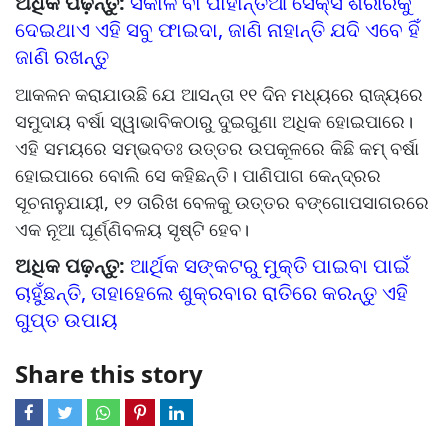
ଅଧିକ ପଢ଼ନ୍ତୁ:
ସକାଳ ବା ପାହାନ୍ତିଆ ସେକ୍ସ ଶରୀରକୁ
ଦେଇଥାଏ ଏହି ସବୁ ଫାଇଦା, ଜାଣି ନାହାନ୍ତି ଯଦି ଏବେ ହିଁ
ଜାଣି ରଖନ୍ତୁ
ଆକଳନ କରାଯାଉଛି ଯେ ଆସନ୍ତା ୧୧ ଦିନ ମଧ୍ୟରେ ରାଜ୍ୟରେ
ସମୁଦାୟ ବର୍ଷା ସ୍ୱାଭାବିକଠାରୁ ଦୁଇଗୁଣା ଅଧିକ ହୋଇପାରେ।
ଏହି ସମୟରେ ସମ୍ଭବତଃ ଉତ୍ତର ଉପକୂଳରେ କିଛି କମ୍‌‌ ବର୍ଷା
ହୋଇପାରେ ବୋଲି ସେ କହିଛନ୍ତି। ପାଣିପାଗ କେନ୍ଦ୍ରର
ସୂଚନାନୁଯାୟୀ, ୧୨ ତାରିଖ ବେଳକୁ ଉତ୍ତର ବଙ୍ଗୋପସାଗରରେ
ଏକ ନୂଆ ଘୂର୍ଣ୍ଣିବଳୟ ସୃଷ୍ଟି ହେବ।
ଅଧିକ ପଢ଼ନ୍ତୁ:
ଆର୍ଥିକ ସଙ୍କଟରୁ ମୁକ୍ତି ପାଇବା ପାଇଁ
ଚାହୁଁଛନ୍ତି, ତାହାହେଲେ ଶୁକ୍ରବାର ରାତିରେ କରନ୍ତୁ ଏହି
ଗୁପ୍ତ ଉପାୟ
Share this story