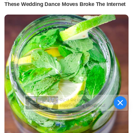
କିଟ୍‍ ଓ କିସ୍‍ ପକ୍ଷରୁ
ଜ୍ୟୋତିର୍ମୟୀଙ୍କୁ ଉଚ୍ଛ୍ୱସିତ
ସମ୍ବର୍ଦ୍ଧନା; ୫ଲକ୍ଷ ଟଙ୍କାର
ପ୍ରୋତ୍ସାହନ ରାଶି ପ୍ରଦାନ