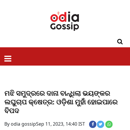
ଓଡିଶା
ଦେଶ-
ପଲିଟିକ୍ସ
ପ୍ରଶାସନ
ସ୍ୱାସ୍ଥ୍ୟ
ଗସିପ
ମନୋରଞ୍ଜନ
କ୍ରାଇମ
ଲାଇଫ
ସମସ୍ୟା
ଟେକ୍ନୋଲୋଜି
ଶିକ୍ଷା
ବିଜ୍ଞାନ
ଖେଳ
ବିଦେଶ
ସ୍ପେଶାଲ
ଷ୍ଟାଇଲ
ମଝି ସମୁଦ୍ରରେ ଦାନା ବାନ୍ଧିଲା ଭୟଙ୍କର
ଲଘୁଚାପ କ୍ଷେତ୍ର: ଓଡ଼ିଶା ମୁହାଁ ହୋଇପାରେ
ବିପଦ
By odia gossip
Sep 11, 2023, 14:40 IST