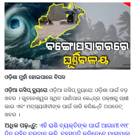
ଓଡ଼ିଶା ମୁହାଁ ହୋଇପାରେ ବିପଦ
ଓଡ଼ିଆ ଗସିପ୍ ବ୍ୟୁରୋ
ଓଡ଼ିଆ ଗସିପ୍ ବ୍ୟୁରୋ: ଓଡ଼ିଶା ପାଇଁ ବଡ଼
:
ଖବର । ଭୁବନେଶ୍ୱର ସ୍ଥିତ ପାଣିପାଗ କେନ୍ଦ୍ର ପକ୍ଷରୁ ଚାଷୀ
ଭାଇ ଏବଂ ମତ୍ସ୍ୟଜୀବୀଙ୍କ ପାଇଁ ଜାରି କରିଛନ୍ତି ଅପଡେଟ୍
ଖବର ।
ଅଧିକ ପଢ଼ନ୍ତୁ:
ଏହି ରାଶି ବ୍ୟକ୍ତିଙ୍କ ପାଇଁ ଆଗାମୀ ୧୧୮
ଦିନ ରହିବ ବରଦାନ ଭଳି, ବୃହସ୍ପତି କରିଦେବେ ମାଲାମାଲ୍