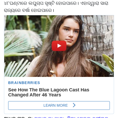
୪୮ଘଣ୍ଟାରେ ଲଘୁଚାପ ସୃଷ୍ଟି ହୋଇପାରେ। ଏହାଦ୍ୱାରା ସାରା
ରାଜ୍ୟରେ ବର୍ଷା ହୋଇପାରେ।