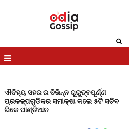
ଓଡିଶା
ଦେଶ-
ପଲିଟିକ୍ସ
ପ୍ରଶାସନ
ସ୍ୱାସ୍ଥ୍ୟ
ଗସିପ
ମନୋରଞ୍ଜନ
କ୍ରାଇମ
ଲାଇଫ
ସମସ୍ୟା
ଟେକ୍ନୋଲୋଜି
ଶିକ୍ଷା
ବିଜ୍ଞାନ
ଖେଳ
ବିଦେଶ
ସ୍ପେଶାଲ
ଷ୍ଟାଇଲ
ଐତିହ୍ୟ ସହର ର ବିଭିନ୍ନ ଗୁରୁତ୍ବପୂର୍ଣ୍ଣ
ପ୍ରକଳ୍ପଗୁଡିକର ସମୀକ୍ଷା କଲେ ୫ଟି ସଚିବ
ଭିକେ ପାଣ୍ଡିଆନ