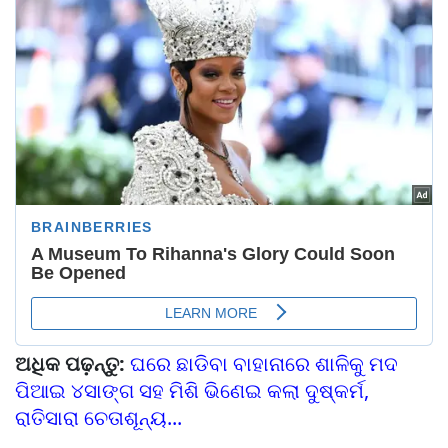
ଅଧିକ ପଢ଼ନ୍ତୁ:
ଘରେ ଛାଡିବା ବାହାନାରେ ଶାଳିକୁ ମଦ
ପିଆଇ ୪ସାଙ୍ଗ ସହ ମିଶି ଭିଣେଇ କଲା ଦୁଷ୍କର୍ମ,
ରାତିସାରା ଚେତାଶୂନ୍ୟ...