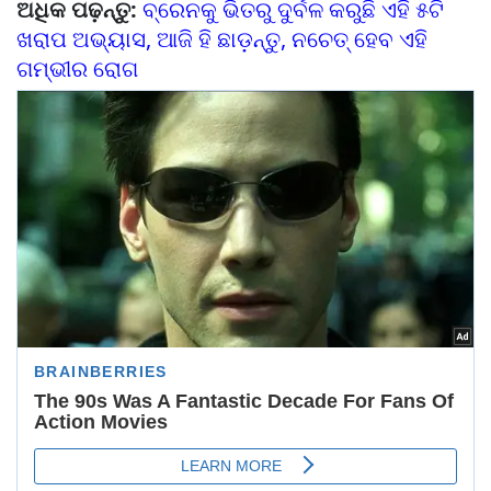
ଅଧିକ ପଢ଼ନ୍ତୁ:
ବ୍ରେନକୁ ଭିତରୁ ଦୁର୍ବଳ କରୁଛି ଏହି ୫ଟି
ଖରାପ ଅଭ୍ୟାସ, ଆଜି ହି ଛାଡ଼ନ୍ତୁ, ନଚେତ୍ ହେବ ଏହି
ଗମ୍ଭୀର ରୋଗ