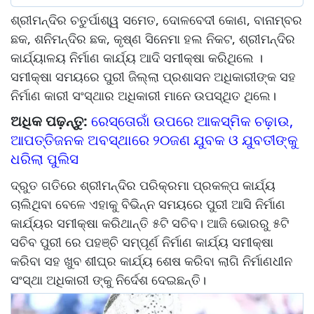
ଶ୍ରୀମନ୍ଦିର ଚତୁର୍ପାଶ୍ୱ ସମେତ, ଦୋଳବେଦୀ କୋଣ, ବାନାମ୍ବର
ଛକ, ଶନିମନ୍ଦିର ଛକ, କୃଷ୍ଣ ସିନେମା ହଲ ନିକଟ, ଶ୍ରୀମନ୍ଦିର
କାର୍ଯ୍ୟାଳୟ ନିର୍ମାଣ କାର୍ଯ୍ୟ ଆଦି ସମୀକ୍ଷା କରିଥିଲେ ।
ସମୀକ୍ଷା ସମୟରେ ପୁରୀ ଜିଲ୍ଲା ପ୍ରଶାସନ ଅଧିକାରୀଙ୍କ ସହ
ନିର୍ମାଣ କାରୀ ସଂସ୍ଥାର ଅଧିକାରୀ ମାନେ ଉପସ୍ଥିତ ଥିଲେ।
ଅଧିକ ପଢ଼ନ୍ତୁ:
ରେସ୍ତୋରାଁ ଉପରେ ଆକସ୍ମିକ ଚଢ଼ାଉ,
ଆପତ୍ତିଜନକ ଅବସ୍ଥାରେ ୨୦ଜଣ ଯୁବକ ଓ ଯୁବତୀଙ୍କୁ
ଧରିଲା ପୁଲିସ
ଦ୍ରୁତ ଗତିରେ ଶ୍ରୀମନ୍ଦିର ପରିକ୍ରମା ପ୍ରକଳ୍ପ କାର୍ଯ୍ୟ
ଚାଲିଥିବା ବେଳେ ଏହାକୁ ବିଭିନ୍ନ ସମୟରେ ପୁରୀ ଆସି ନିର୍ମାଣ
କାର୍ଯ୍ୟର ସମୀକ୍ଷା କରିଥାନ୍ତି ୫ଟି ସଚିବ। ଆଜି ଭୋରରୁ ୫ଟି
ସଚିବ ପୁରୀ ରେ ପହଞ୍ଚି ସମ୍ପୂର୍ଣ ନିର୍ମାଣ କାର୍ଯ୍ୟ ସମୀକ୍ଷା
କରିବା ସହ ଖୁବ ଶୀଘ୍ର କାର୍ଯ୍ୟ ଶେଷ କରିବା ଲାଗି ନିର୍ମାଣଧୀନ
ସଂସ୍ଥା ଅଧିକାରୀ ଙ୍କୁ ନିର୍ଦେଶ ଦେଇଛନ୍ତି।