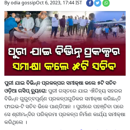
By odia gossip
Oct 6, 2023, 17:44 IST
ପୁରୀ ଯାଇ ବିଭିନ୍ନ ପ୍ରକଳ୍ପର ସମୀକ୍ଷା କଲେ ୫ଟି ସଚିବ
ଓଡ଼ିଆ ଗସିପ୍ ବ୍ୟୁରୋ:
ପୁରୀ ଗସ୍ତରେ ଯାଇ ଐତିହ୍ୟ ସହରର
ବିଭିନ୍ନ ଗୁରୁତ୍ବପୂର୍ଣ୍ଣ ପ୍ରକଳ୍ପଗୁଡିକର ସମୀକ୍ଷା କରିଛନ୍ତି
ଫାଇଭ-ଟି ସଚିବ ଭିକେ ପାଣ୍ଡିଆନ । ପୁରୀରେ ପହଞ୍ଚିବା ପରେ
ସେ ଶ୍ରୀମନ୍ଦିର ପରିକ୍ରମା ପ୍ରକଳ୍ପ ନିର୍ମାଣ କାର୍ଯ୍ୟ ସମୀକ୍ଷା
କରିଥିଲେ ।