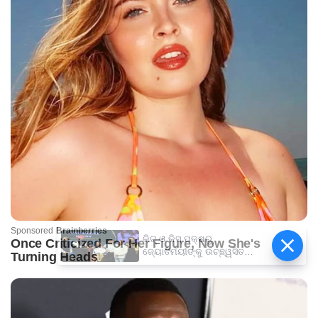
କିଟ୍‍ ଓ କିସ୍‍ ପକ୍ଷରୁ
ଜ୍ୟୋତିର୍ମୟୀଙ୍କୁ ଉଚ୍ଛ୍ୱସିତ
ସମ୍ବର୍ଦ୍ଧନା; ୫ଲକ୍ଷ ଟଙ୍କାର
ପ୍ରୋତ୍ସାହନ ରାଶି ପ୍ରଦାନ