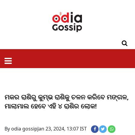
ଓଡିଶା
ଦେଶ-
ପଲିଟିକ୍ସ
ପ୍ରଶାସନ
ସ୍ୱାସ୍ଥ୍ୟ
ଗସିପ
ମନୋରଞ୍ଜନ
କ୍ରାଇମ
ଲାଇଫ
ସମସ୍ୟା
ଟେକ୍ନୋଲୋଜି
ଶିକ୍ଷା
ବିଜ୍ଞାନ
ଖେଳ
ବିଦେଶ
ସ୍ପେଶାଲ
ଷ୍ଟାଇଲ
ମକର ରାଶିରୁ କୁମ୍ଭ ରାଶିକୁ ଚଳନ କରିବେ ମଙ୍ଗଳ,
ମାଲାମାଲ ହେବେ ଏହି ୪ ରାଶିର ଲୋକ!
By odia gossip
Jan 23, 2024, 13:07 IST