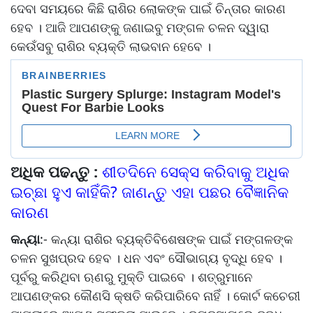
ଦେବା ସମୟରେ କିଛି ରାଶିର ଲୋକଙ୍କ ପାଇଁ ଚିନ୍ତାର କାରଣ
ହେବ । ଆଜି ଆପଣଙ୍କୁ ଜଣାଇବୁ ମଙ୍ଗଳ ଚଳନ ଦ୍ୱାରା
କେଉଁସବୁ ରାଶିର ବ୍ୟକ୍ତି ଲାଭବାନ ହେବେ ।
ଅଧିକ ପଢନ୍ତୁ :
ଶୀତଦିନେ ସେକ୍ସ କରିବାକୁ ଅଧିକ
ଇଚ୍ଛା ହୁଏ କାହିଁକି? ଜାଣନ୍ତୁ ଏହା ପଛର ବୈଜ୍ଞାନିକ
କାରଣ
କନ୍ୟା
:- କନ୍ୟା ରାଶିର ବ୍ୟକ୍ତିବିଶେଷଙ୍କ ପାଇଁ ମଙ୍ଗଳଙ୍କ
ଚଳନ ସୁଖପ୍ରଦ ହେବ । ଧନ ଏବଂ ସୌଭାଗ୍ୟ ବୃଦ୍ଧି ହେବ ।
ପୂର୍ବରୁ କରିଥିବା ଋଣରୁ ମୁକ୍ତି ପାଇବେ । ଶତ୍ରୁମାନେ
ଆପଣଙ୍କର କୌଣସି କ୍ଷତି କରିପାରିବେ ନାହିଁ । କୋର୍ଟ କଚେରୀ