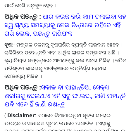
ପାଇଁ ବେଶି ଅନୁକୂଳ ହେବ ।
ଅଧିକ ପଢନ୍ତୁ :
ଧାର କରଜ କରି କାମ ଚଳାଇବା ସହ
ସ୍ୱାସ୍ଥ୍ୟ ସମସ୍ୟାକୁ ନେଇ ଚିନ୍ତାରେ ରହିବେ ଏହି
ରାଶି ଲୋକ, ପଢନ୍ତୁ ରାଶିଫଳ
ବୃଷ
:- ମଙ୍ଗଳ ଚଳନରୁ ବୃଷରାଶିର ବ୍ୟକ୍ତି ଲାଭବାନ ହେବେ ।
ଚାକିରିରେ ପଦୋନ୍ନତି ଏବଂ ଆର୍ଥିକ ଲାଭର ସମ୍ଭାବନା ଅଛି ।
କ୍ୟାରିୟର ସମ୍ବନ୍ଧରେ ଆପଣଙ୍କୁ ଭଲ ଖବର ମିଳିବ । କଠିନ
ପରିଶ୍ରମ କାରଣରୁ ପରୀକ୍ଷାରେ ଉତ୍ତିର୍ଣ୍ଣ ହେବାର
ସୌଭାଗ୍ୟ ମିଳିବ ।
ଅଧିକ ପଢନ୍ତୁ :
ସକାଳ ବା ପାହାନ୍ତିଆ ସେକ୍ସ
ଶରୀରକୁ ଦେଇଥାଏ ଏହି ସବୁ ଫାଇଦା, ଜାଣି ନାହାନ୍ତି
ଯଦି ଏବେ ହିଁ ଜାଣି ରଖନ୍ତୁ
(
Disclaimer
: ଏଠାରେ ଦିଆଯାଇଥିବା ସୂଚନା ଘରୋଇ
ଉପଚାର ଓ ସାଧାରଣ ସୂଚନା ଉପରେ ଆଧାରିତ । ଏହାକୁ