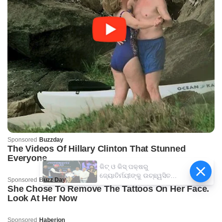
କିଟ୍‍ ଓ କିସ୍‍ ପକ୍ଷରୁ
ଜ୍ୟୋତିର୍ମୟୀଙ୍କୁ ଉଚ୍ଛ୍ୱସିତ
ସମ୍ବର୍ଦ୍ଧନା; ୫ଲକ୍ଷ ଟଙ୍କାର
ପ୍ରୋତ୍ସାହନ ରାଶି ପ୍ରଦାନ