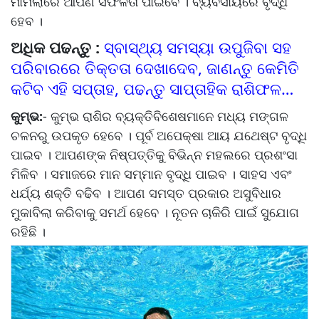
ମାମଲାରେ ଆପଣ ସଫଳତା ପାଇବେ । ବ୍ୟବସାୟରେ ବୃଦ୍ଧି
ହେବ ।
ଅଧିକ ପଢନ୍ତୁ :
ସ୍ବାସ୍ଥ୍ୟ ସମସ୍ୟା ଉପୁଜିବା ସହ
ପରିବାରରେ ତିକ୍ତତା ଦେଖାଦେବ, ଜାଣନ୍ତୁ କେମିତି
କଟିବ ଏହି ସପ୍ତାହ, ପଢନ୍ତୁ ସାପ୍ତାହିକ ରାଶିଫଳ…
କୁମ୍ଭ:
- କୁମ୍ଭ ରାଶିର ବ୍ୟକ୍ତିବିଶେଷମାନେ ମଧ୍ୟ ମଙ୍ଗଳ
ଚଳନରୁ ଉପକୃତ ହେବେ । ପୂର୍ବ ଅପେକ୍ଷା ଆୟ ଯଥେଷ୍ଟ ବୃଦ୍ଧି
ପାଇବ । ଆପଣଙ୍କ ନିଷ୍ପତ୍ତିକୁ ବିଭିନ୍ନ ମହଲରେ ପ୍ରଶଂସା
ମିଳିବ । ସମାଜରେ ମାନ ସମ୍ମାନ ବୃଦ୍ଧି ପାଇବ । ସାହସ ଏବଂ
ଧର୍ଯ୍ୟ ଶକ୍ତି ବଢିବ । ଆପଣ ସମସ୍ତ ପ୍ରକାର ଅସୁବିଧାର
ମୁକାବିଲା କରିବାକୁ ସମର୍ଥ ହେବେ । ନୂତନ ଚାକିରି ପାଇଁ ସୁଯୋଗ
ରହିଛି ।