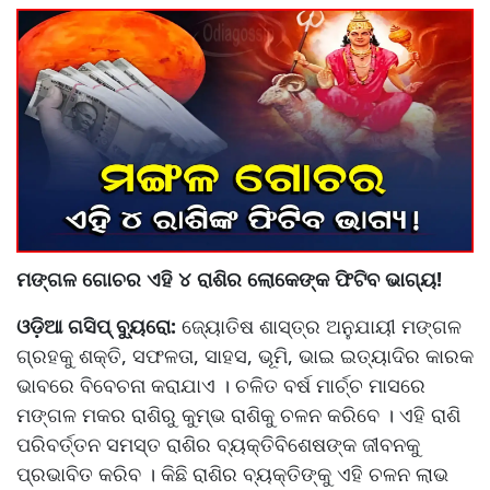
ମଙ୍ଗଳ ଗୋଚର ଏହି ୪ ରାଶିର ଲୋକେଙ୍କ ଫିଟିବ ଭାଗ୍ୟ!
ଓଡ଼ିଆ ଗସିପ୍ ବ୍ୟୁରୋ:
ଜ୍ୟୋତିଷ ଶାସ୍ତ୍ର ଅନୁଯାୟୀ ମଙ୍ଗଳ
ଗ୍ରହକୁ ଶକ୍ତି, ସଫଳତା, ସାହସ, ଭୂମି, ଭାଇ ଇତ୍ୟାଦିର କାରକ
ଭାବରେ ବିବେଚନା କରାଯାଏ । ଚଳିତ ବର୍ଷ ମାର୍ଚ୍ଚ ମାସରେ
ମଙ୍ଗଳ ମକର ରାଶିରୁ କୁମ୍ଭ ରାଶିକୁ ଚଳନ କରିବେ । ଏହି ରାଶି
ପରିବର୍ତ୍ତନ ସମସ୍ତ ରାଶିର ବ୍ୟକ୍ତିବିଶେଷଙ୍କ ଜୀବନକୁ
ପ୍ରଭାବିତ କରିବ । କିଛି ରାଶିର ବ୍ୟକ୍ତିଙ୍କୁ ଏହି ଚଳନ ଲାଭ