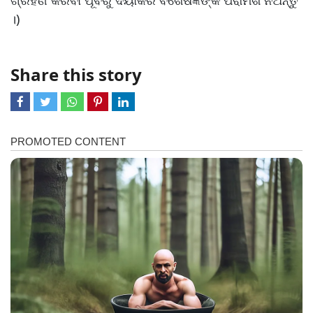
ଗ୍ରହଣ କରିବା ପୂର୍ବରୁ ଦୟାକରି ବିଶେଷଜ୍ଞଙ୍କ ପରାମର୍ଶ ନିଅନ୍ତୁ
।)
Share this story