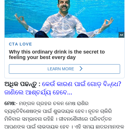
ଅଧିକ ପଢନ୍ତୁ :
କେଉଁ କାରଣ ପାଇଁ ଗୋଡ଼ ବିନ୍ଧେ?
ଜାଣିଲେ ଆଶ୍ଚର୍ଯ୍ୟ ହେବେ...
ମେଷ
:- ମଙ୍ଗଳ ଗ୍ରହର ଚଳନ ମେଷ ରାଶିର
ବ୍ୟକ୍ତିବିଶେଷଙ୍କ ପାଇଁ ଶୁଭଦାୟକ ହେବ। ନୂତନ ଚାକିରି
ମିଳିବାର ସମ୍ଭାବନା ରହିଛି । ଜୀବନଶୈଳୀରେ ପରିବର୍ତ୍ତନ
ଆପଣଙ୍କ ପାଇଁ ଲାଭଦାୟକ ହେବ । ଏହି ସମୟ ଛାତ୍ରମାନଙ୍କ