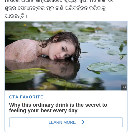
ଶୁକ୍ର ସେମାନଙ୍କର ମୂଳ ରାଶି ପରିବର୍ତ୍ତନ କରିବାକୁ
ଯାଉଛନ୍ତି।