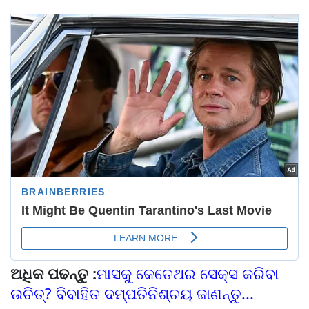
ଅଧିକ ପଢନ୍ତୁ :
ମାସକୁ କେତେଥର ସେକ୍ସ କରିବା
ଉଚିତ୍? ବିବାହିତ ଦମ୍ପତିନିଶ୍ଚୟ ଜାଣନ୍ତୁ...