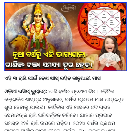
ଏହି ୩ ରାଶି ପାଇଁ ବେଶ ଖାସ୍ ରହିବ ଜାନୁଆରୀ ମାସ
:
ଓଡ଼ିଆ ଗସିପ୍ ବ୍ୟୁରୋ
ଆଜି ବର୍ଷର ପ୍ରଥମ ଦିନ। ବୈଦିକ
ଜ୍ୟୋତିଶ ଶାସ୍ତ୍ର ଅନୁସାରେ, ବର୍ଷର ପ୍ରଥମ ମାସ ଅତ୍ୟନ୍ତ
ଶୁଭ ହେବାକୁ ଯାଉଛି। କାହିଁକିନା ଏହି ମାସରେ ୪ଟି ଗ୍ରହ
ସେମାନଙ୍କ ରାଶି ପରିବର୍ତ୍ତନ କରିବେ। ଯାହାର ପ୍ରଭାବ
ସମସ୍ତ ୧୨ଟି ରାଶି ଉପରେ ପଡି଼ବ। ୨୦୨୪ ବର୍ଷର ପ୍ରଥମ
ମାସରେ ଅର୍ଥାତ୍ ଜାନୁଆରୀରେ, ସୂର୍ଯ୍ୟ, ବୁଧ, ମଙ୍ଗଳ ଏବଂ