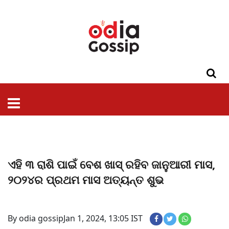
ଓଡିଶା
ଦେଶ-
ପଲିଟିକ୍ସ
ପ୍ରଶାସନ
ସ୍ୱାସ୍ଥ୍ୟ
ଗସିପ
ମନୋରଞ୍ଜନ
କ୍ରାଇମ
ଲାଇଫ
ସମସ୍ୟା
ଟେକ୍ନୋଲୋଜି
ଶିକ୍ଷା
ବିଜ୍ଞାନ
ଖେଳ
ବିଦେଶ
ସ୍ପେଶାଲ
ଷ୍ଟାଇଲ
ଏହି ୩ ରାଶି ପାଇଁ ବେଶ ଖାସ୍ ରହିବ ଜାନୁଆରୀ ମାସ,
୨୦୨୪ର ପ୍ରଥମ ମାସ ଅତ୍ୟନ୍ତ ଶୁଭ
By odia gossip
Jan 1, 2024, 13:05 IST