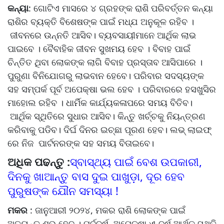
କନ୍ୟା
: ଗୋଟିଏ ମାସରେ ୪ ଗ୍ରହଙ୍କ ରାଶି ପରିବର୍ତ୍ତନ କନ୍ୟା
ରାଶିର ବ୍ୟକ୍ତି ବିଶେଷଙ୍କ ପାଇଁ ମଧ୍ଯ ଅନୁକୂଳ ରହିବ ।
ଜୀବନରେ ଉନ୍ନତି ଆସିବ। ବ୍ୟବସାୟୀମାନେ ଆର୍ଥିକ ଲାଭ
ପାଇବେ । ବୈବାହିକ ଜୀବନ ସୁଖମୟ ହେବ । ବିବାହ ପାଇଁ
ଚିନ୍ତିତ ଥିବା ଲୋକଙ୍କ ଲାଗି ବିବାହ ପ୍ରସ୍ତାବ ଆସିପାରେ ।
ପୁରୁଣା ବିନିଯୋଗରୁ ଲାଭବାନ ହେବେ। ପରିବାର ସଦସ୍ୟଙ୍କ
ସହ ସମ୍ପର୍କ ପୂର୍ବ ଅପେକ୍ଷା ଭଲ ହେବ । ପରିବାରରେ ହସଖୁସିର
ମାହୋଲ ରହିବ । ଧାର୍ମିକ କାର୍ଯ୍ୟକଳାପରେ ସମୟ ବିତିବ।
ଆର୍ଥିକ ସ୍ଥିତିରେ ସୁଧାର ଆସିବ। କିନ୍ତୁ ଖର୍ଚ୍ଚକୁ ନିୟନ୍ତ୍ରଣ
କରିବାକୁ ପଡିବ। ଦିର୍ଘ ଦିନର ଇଚ୍ଛା ପୂରଣ ହେବ। ଲଭ୍ ଲାଇଫ୍
ରେ ନିଜ ପାର୍ଟନରଙ୍କ ସହ ସମୟ ବିତାଇବେ।
ଅଧିକ ପଢନ୍ତୁ :
ସ୍ବାସ୍ଥ୍ୟ ପାଇଁ ବେଶ ଉପକାରୀ,
ଦିନକୁ ଖାଆନ୍ତୁ ବାସ ଦୁଇ ପାଖୁଡ଼ା, ଦୂର ହେବ
ପୁରୁଷଙ୍କ ଯୌନ ସମସ୍ୟା !
ମକର
: ଜାନୁଆରୀ ୨୦୨୪, ମକର ରାଶି ଲୋକଙ୍କ ପାଇଁ
ଅତ୍ୟନ୍ତ ଶୁଭ ହେବ । ପୂର୍ବବର୍ଷ, ଅପେକ୍ଷା ଏ-ବର୍ଷ ଆର୍ଥିକ ସ୍ଥିତି