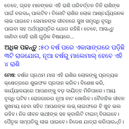
ତେବେ, ଗ୍ରହ ମାନଙ୍କର ଏହି ରାଶି ପରିବର୍ତ୍ତନ ତିନି ରାଶିଙ୍କ
ପାଇଁ ବରଦାନ୍ ପାଲଟିବ। ତିନୋଟି ରାଶିର ଲୋକ ଆଶ୍ଚର୍ଯ୍ୟଜନକ
ଲାଭ ପାଇବେ। ସେମାନଙ୍କ ଜୀବନରେ ସୁଖ ସମୃଦ୍ଧି ବୃଦ୍ଧି
ପାଇବା ସହ ଅର୍ଥପ୍ରାପ୍ତିର ଯୋଗ ରହିଛି। ତେବେ, ଆସନ୍ତୁ
ଜାଣିବା ସେହି ରାଶି ଗୁଡି଼କ ବିଷୟରେ...
ଅଧିକ ପଢନ୍ତୁ :
୫୦ ବର୍ଷ ପରେ ଏକାସାଙ୍ଗରେ ପଡି଼ଛି
୩ଟି ରାଜଯୋଗ, ନୂଆ ବର୍ଷରୁ ମାଲେମାଲ୍ ହେବେ ଏହି
୪ ରାଶି
ମେଷ
: ବର୍ଷର ପ୍ରଥମ ମାସ ଏହି ରାଶିର ଲୋକଙ୍କୁ ପ୍ରତ୍ୟକ
କ୍ଷେତ୍ରରେ ଶୁଭଫଳ ପ୍ରଦାନ କରିବ। ବିଶେଷ କରି,
କାର୍ଯ୍ୟାଳୟରେ ଆପଣଙ୍କୁ ବଡ଼ ଦାୟିତ୍ବ ମିଳିପାରେ। ଆୟ
ବୃଦ୍ଧି ଘଟିବ। ରୋଜଗାରର ନୂଆ ବାଟ ଖୋଲିବ। ବୈବାହିକ ଜୀବନ
ସୁଖମୟ ହେବା ସହିତ ଆପଣଙ୍କ ଲଭ୍ ଲାଇଫରେ ବି ଖୁବ ଭଲ
ରହିବ। ନିଜ ଜୀବନ ସାଥୀଙ୍କ ସହ କ୍ବାଲିଟି ଟାଇମ୍ ବିତାଇବେ।
ପୈତୃକ ସମ୍ପତିରୁ ଲାଭ ପାଇବେ। ବିଦେଶ ଯାତ୍ରା କରିପାରନ୍ତି।