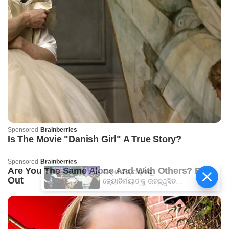
କିଟ୍‍ ଓ କିସ୍‍ ପକ୍ଷରୁ
ଜ୍ୟୋତିର୍ମୟୀଙ୍କୁ ଉଚ୍ଛ୍ୱସିତ
ସମ୍ବର୍ଦ୍ଧନା; ୫ଲକ୍ଷ ଟଙ୍କାର
ପ୍ରୋତ୍ସାହନ ରାଶି ପ୍ରଦାନ