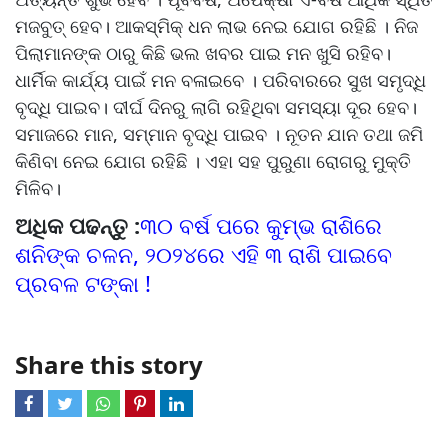
ମଜବୁତ୍ ହେବ। ଆକସ୍ମିକ୍ ଧନ ଲାଭ ନେଇ ଯୋଗ ରହିଛି । ନିଜ
ପିଲାମାନଙ୍କ ଠାରୁ କିଛି ଭଲ ଖବର ପାଇ ମନ ଖୁସି ରହିବ।
ଧାର୍ମିକ କାର୍ଯ୍ୟ ପାଇଁ ମନ ବଳାଇବେ । ପରିବାରରେ ସୁଖ ସମୃଦ୍ଧି
ବୃଦ୍ଧି ପାଇବ। ଦୀର୍ଘ ଦିନରୁ ଲାଗି ରହିଥିବା ସମସ୍ୟା ଦୂର ହେବ।
ସମାଜରେ ମାନ, ସମ୍ମାନ ବୃଦ୍ଧି ପାଇବ । ନୂତନ ଯାନ ତଥା ଜମି
କିଣିବା ନେଇ ଯୋଗ ରହିଛି । ଏହା ସହ ପୁରୁଣା ରୋଗରୁ ମୁକ୍ତି
ମିଳିବ।
ଅଧିକ ପଢନ୍ତୁ :
୩୦ ବର୍ଷ ପରେ କୁମ୍ଭ ରାଶିରେ
ଶନିଙ୍କ ଚଳନ, ୨୦୨୪ରେ ଏହି ୩ ରାଶି ପାଇବେ
ପ୍ରବଳ ଟଙ୍କା !
Share this story