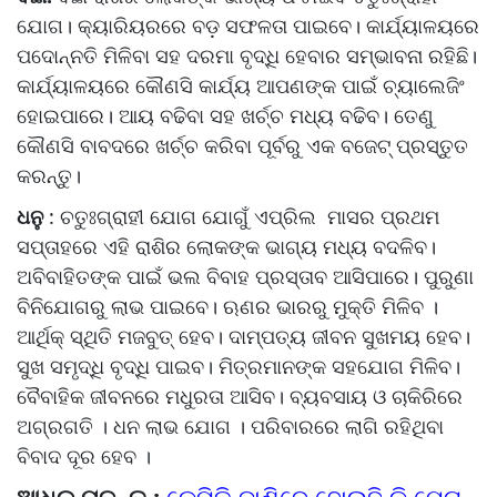
ଯୋଗ। କ୍ୟାରିୟରରେ ବଡ଼ ସଫଳତା ପାଇବେ। କାର୍ଯ୍ୟାଳୟରେ
ପଦୋନ୍ନତି ମିଳିବା ସହ ଦରମା ବୃଦ୍ଧି ହେବାର ସମ୍ଭାବନା ରହିଛି।
କାର୍ଯ୍ୟାଳୟରେ କୌଣସି କାର୍ଯ୍ୟ ଆପଣଙ୍କ ପାଇଁ ଚ୍ୟାଲେଜିଂ
ହୋଇପାରେ। ଆୟ ବଢିବା ସହ ଖର୍ଚ୍ଚ ମଧ୍ୟ ବଢିବ। ତେଣୁ
କୌଣସି ବାବଦରେ ଖର୍ଚ୍ଚ କରିବା ପୂର୍ବରୁ ଏକ ବଜେଟ୍ ପ୍ରସ୍ତୁତ
କରନ୍ତୁ।
ଧନୁ
: ଚତୁଃଗ୍ରାହୀ ଯୋଗ ଯୋଗୁଁ ଏପ୍ରିଲ ମାସର ପ୍ରଥମ
ସପ୍ତାହରେ ଏହି ରାଶିର ଲୋକଙ୍କ ଭାଗ୍ୟ ମଧ୍ୟ ବଦଳିବ।
ଅବିବାହିତଙ୍କ ପାଇଁ ଭଲ ବିବାହ ପ୍ରସ୍ତାବ ଆସିପାରେ। ପୁରୁଣା
ବିନିଯୋଗରୁ ଲାଭ ପାଇବେ। ଋଣର ଭାରରୁ ମୁକ୍ତି ମିଳିବ ।
ଆର୍ଥିକ୍ ସ୍ଥିତି ମଜବୁତ୍ ହେବ। ଦାମ୍ପତ୍ୟ ଜୀବନ ସୁଖମୟ ହେବ।
ସୁଖ ସମୃଦ୍ଧି ବୃଦ୍ଧି ପାଇବ। ମିତ୍ରମାନଙ୍କ ସହଯୋଗ ମିଳିବ।
ବୈବାହିକ ଜୀବନରେ ମଧୁରତା ଆସିବ। ବ୍ୟବସାୟ ଓ ଚାକିରିରେ
ଅଗ୍ରଗତି । ଧନ ଲାଭ ଯୋଗ । ପରିବାରରେ ଲାଗି ରହିଥିବା
ବିବାଦ ଦୂର ହେବ ।