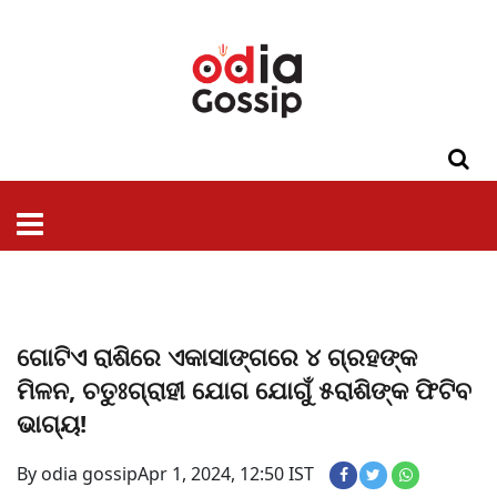
ଓଡିଶା
ଦେଶ-
ପଲିଟିକ୍ସ
ପ୍ରଶାସନ
ସ୍ୱାସ୍ଥ୍ୟ
ଗସିପ
ମନୋରଞ୍ଜନ
କ୍ରାଇମ
ଲାଇଫ
ସମସ୍ୟା
ଟେକ୍ନୋଲୋଜି
ଶିକ୍ଷା
ବିଜ୍ଞାନ
ଖେଳ
ବିଦେଶ
ସ୍ପେଶାଲ
ଷ୍ଟାଇଲ
ଗୋଟିଏ ରାଶିରେ ଏକାସାଙ୍ଗରେ ୪ ଗ୍ରହଙ୍କ
ମିଳନ, ଚତୁଃଗ୍ରାହୀ ଯୋଗ ଯୋଗୁଁ ୫ରାଶିଙ୍କ ଫିଟିବ
ଭାଗ୍ୟ!
By odia gossip
Apr 1, 2024, 12:50 IST