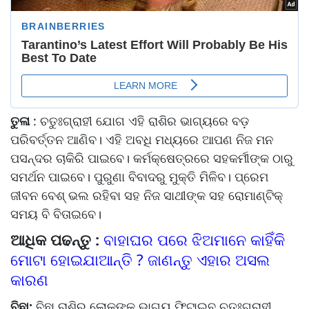
ତୁଳା
: ଚତୁଃଗ୍ରାହୀ ଯୋଗ ଏହି ରାଶିର ଭାଗ୍ୟରେ ବଡ଼
ପରିବର୍ତ୍ତନ ଆଣିବ। ଏହି ଅବଧି ମଧ୍ୟରେ ଆପଣ ନିଜ ମନ
ପସନ୍ଦର ଚାକିରି ପାଇବେ। କର୍ମକ୍ଷେତ୍ରରେ ସହକର୍ମୀଙ୍କ ଠାରୁ
ସମର୍ଥନ ପାଇବେ। ପୁରୁଣା ବିବାଦରୁ ମୁକ୍ତି ମିଳିବ। ପ୍ରେମ
ଜୀବନ ବେଶ୍ ଭଲ ରହିବା ସହ ନିଜ ସାଥୀଙ୍କ ସହ ରୋମାଣ୍ଟିକ୍
ସମୟ ବି ବିତାଇବେ।
ଆଧିକ ପଢନ୍ତୁ :
ବାହାଘର ପରେ ଝିଅମାନେ କାହିଁକି
ମୋଟା ହୋଇଯାଆନ୍ତି ? ଜାଣନ୍ତୁ ଏହାର ଅସଲ
କାରଣ
ବିଛା:
ବିଛା ରାଶିର ଲୋକଙ୍କ ଭାଗ୍ୟ ଫିଟାଇବ ଚତୁଃଗ୍ରାହୀ