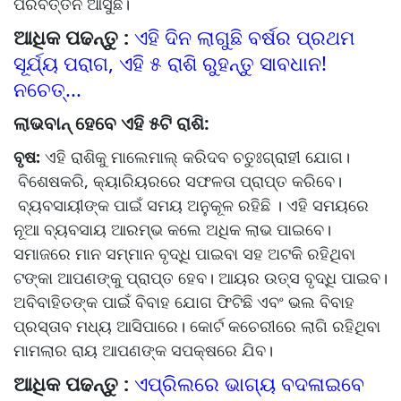
ପରିବର୍ତ୍ତନ ଆସୁଛି।
ଆଧିକ ପଢନ୍ତୁ :
ଏହି ଦିନ ଲାଗୁଛି ବର୍ଷର ପ୍ରଥମ
ସୂର୍ଯ୍ୟ ପରାଗ, ଏହି ୫ ରାଶି ରୁହନ୍ତୁ ସାବଧାନ!
ନଚେତ୍...
ଲାଭବାନ୍ ହେବେ ଏହି ୫ଟି ରାଶି:
ବୃଷ:
ଏହି ରାଶିକୁ ମାଲେମାଲ୍ କରିଦବ ଚତୁଃଗ୍ରାହୀ ଯୋଗ।
ବିଶେଷକରି, କ୍ୟାରିୟରରେ ସଫଳତା ପ୍ରାପ୍ତ କରିବେ।
ବ୍ୟବସାୟୀଙ୍କ ପାଇଁ ସମୟ ଅନୁକୂଳ ରହିଛି । ଏହି ସମୟରେ
ନୂଆ ବ୍ୟବସାୟ ଆରମ୍ଭ କଲେ ଅଧିକ ଲାଭ ପାଇବେ।
ସମାଜରେ ମାନ ସମ୍ମାନ ବୃଦ୍ଧି ପାଇବା ସହ ଅଟକି ରହିଥିବା
ଟଙ୍କା ଆପଣଙ୍କୁ ପ୍ରାପ୍ତ ହେବ। ଆୟର ଉତ୍ସ ବୃଦ୍ଧି ପାଇବ।
ଅବିବାହିତଙ୍କ ପାଇଁ ବିବାହ ଯୋଗ ଫିଟିଛି ଏବଂ ଭଲ ବିବାହ
ପ୍ରସ୍ତାବ ମଧ୍ୟ ଆସିପାରେ। କୋର୍ଟ କଚେରୀରେ ଲାଗି ରହିଥିବା
ମାମଲାର ରାୟ ଆପଣଙ୍କ ସପକ୍ଷରେ ଯିବ।
ଆଧିକ ପଢନ୍ତୁ :
ଏପ୍ରିଲରେ ଭାଗ୍ୟ ବଦଳାଇବେ