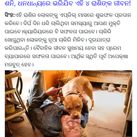
ଶନି, ଧନଧାନ୍ୟରେ ଭରିଯିବ ଏହି ୪ ରାଶିଙ୍କ ଜୀବନ!
ସିଂହ:
ଏହି ରାଶିର ଲୋକଙ୍କୁ ଏପ୍ରିଲ୍ ମାସରେ ଶୁଭଫଳ ପ୍ରଦାନ
କରିବେ। ଦିର୍ଘ ଦିନ ଧରି ଚାଲିଥିବା ସମସ୍ୟାରୁ ଆପଣ ମୁକ୍ତି
ପାଇବେ।କ୍ୟାରିୟରରେ ବି ସଫଳତା ପାଇବେ। ଚାକିରି
ଖୋଜୁଥିବା ଲୋକଙ୍କୁ ନୂଆ ଚାକିରି ମିଳିବ। ଦୂରଯାତ୍ରା
କରିପାରନ୍ତି। ବୈବାହିକ ଜୀବନ ସୁଖମୟ ହେବା ସହ ପ୍ରେମ
ବ୍ୟାପାରରେ ସଫଳତା ପାଇବେ। ଆର୍ଥିକ ସ୍ଥିତି ପୂର୍ବ ଅପେକ୍ଷା
ମଜବୁତ୍ ହେବ।