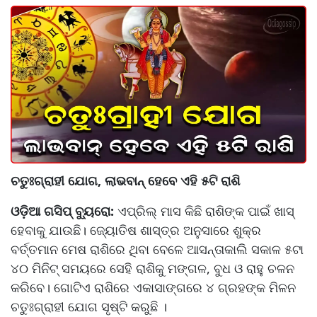
ଚତୁଃଗ୍ରାହୀ ଯୋଗ, ଲାଭବାନ୍ ହେବେ ଏହି ୫ଟି ରାଶି
ଓଡ଼ିଆ ଗସିପ୍ ବ୍ୟୁରୋ:
ଏପ୍ରିଲ୍ ମାସ କିଛି ରାଶିଙ୍କ ପାଇଁ ଖାସ୍
ହେବାକୁ ଯାଉଛି। ଜ୍ୟୋତିଷ ଶାସ୍ତ୍ର ଅନୁସାରେ ଶୁକ୍ର
ବର୍ତ୍ତମାନ ମେଷ ରାଶିରେ ଥିବା ବେଳେ ଆସନ୍ତାକାଲି ସକାଳ ୫ଟା
୪୦ ମିନିଟ୍ ସମୟରେ ସେହି ରାଶିକୁ ମଙ୍ଗଳ, ବୁଧ ଓ ରାହୁ ଚଳନ
କରିବେ। ଗୋଟିଏ ରାଶିରେ ଏକାସାଙ୍ଗରେ ୪ ଗ୍ରହଙ୍କ ମିଳନ
ଚତୁଃଗ୍ରାହୀ ଯୋଗ ସୃଷ୍ଟି କରୁଛି ।