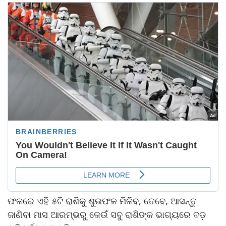
ଫଳରେ ଏହି ୫ଟି ରାଶିକୁ ଶୁଭଫଳ ମିଳିବ, ତେବେ, ଆସନ୍ତୁ
ଜାଣିବା ମାସ ଆରମ୍ଭରୁ କେଉଁ ସବୁ ରାଶିଙ୍କ ଭାଗ୍ୟରେ ବଡ଼