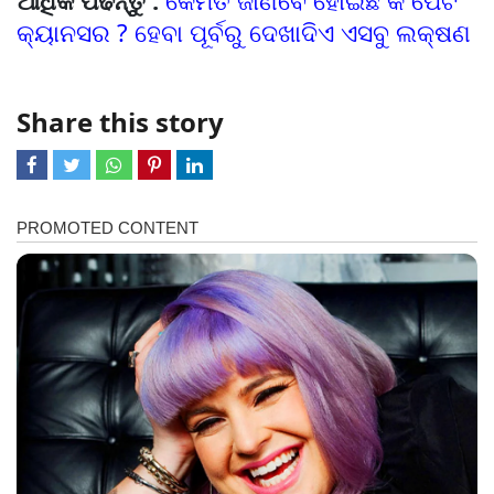
ଆଧିକ ପଢନ୍ତୁ :
କେମିତି ଜାଣିବେ ହୋଇଛି କି ପେଟ
କ୍ୟାନସର ? ହେବା ପୂର୍ବରୁ ଦେଖାଦିଏ ଏସବୁ ଲକ୍ଷଣ
Share this story