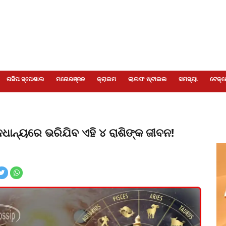
ଗସିପ ସ୍ପେଶାଲ
ମନୋରଞ୍ଜନ
କ୍ରାଇମ
ଲାଇଫ ଷ୍ଟାଇଲ
ସମସ୍ୟା
ଟେକ୍ନ
ାନ୍ୟରେ ଭରିଯିବ ଏହି ୪ ରାଶିଙ୍କ ଜୀବନ!