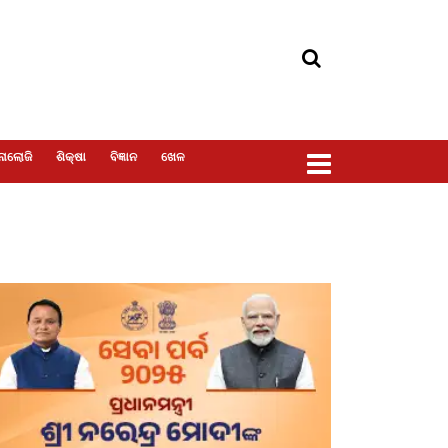
ୋଲୋଜି
ଶିକ୍ଷା
ବିଜ୍ଞାନ
ଖେଳ