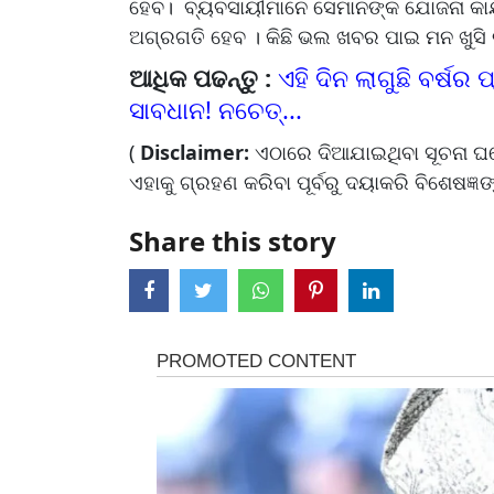
ହେବ। ବ୍ୟବସାୟୀମାନେ ସେମାନଙ୍କ ଯୋଜନା କାର
ଅଗ୍ରଗତି ହେବ । କିଛି ଭଲ ଖବର ପାଇ ମନ ଖୁସି 
ଆଧିକ ପଢନ୍ତୁ :
ଏହି ଦିନ ଲାଗୁଛି ବର୍ଷର ପ
ସାବଧାନ! ନଚେତ୍...
(
Disclaimer:
ଏଠାରେ ଦିଆଯାଇଥିବା ସୂଚନା 
ଏହାକୁ ଗ୍ରହଣ କରିବା ପୂର୍ବରୁ ଦୟାକରି ବିଶେଷଜ୍ଞଙ୍
Share this story