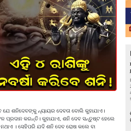
 ଯେ ଶନିଦେବଙ୍କୁ ନ୍ୟାୟର ଦେବତା ବୋଲି କୁହାଯାଏ।
ଳ ପ୍ରଦାନ କରନ୍ତି। କୁହାଯାଏ, ଶନି ଦେବ ସନ୍ତୁଷ୍ଟ ହେଲେ
ନଥାଏ । ସେହିପରି ଯଦି ଶନି ଦେବ ରୋଷ କଲେ ବା