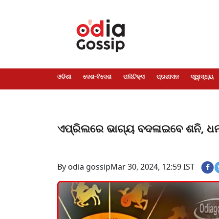
ଓଡିଶା
ଦେଶ-
ପଲିଟିକ୍ସ
ପ୍ରଶାସନ
ସ୍ୱାସ୍ଥ୍ୟ
ଗସିପ
ମନୋରଞ୍ଜନ
କ୍ରାଇମ
ଲାଇଫ
ସମସ୍ୟା
ଟେକ୍ନୋଲୋଜି
ଶିକ୍ଷା
ବିଜ୍ଞାନ
ଖେଳ
ବିଦେଶ
ସ୍ପେଶାଲ
ଷ୍ଟାଇଲ
ଓଡିଶା
ଦେଶ-ବିଦେଶ
ପଲିଟିକ୍ସ
ପ୍ରଶାସନ
ସ୍ୱାସ୍ଥ୍ୟ
ଏପ୍ରିଲରେ ଭାଗ୍ୟ ବଦଳାଇବେ ଶନି, ଧନଧ
By odia gossip
Mar 30, 2024, 12:59 IST