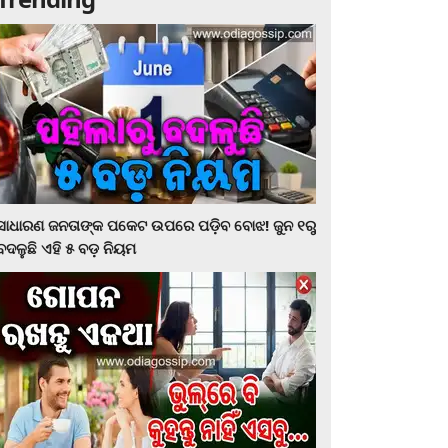
ସାଧାରଣ ଜନତାଙ୍କ ପକେଟ ଉପରେ ପଡ଼ିବ ବୋଝ! ଜୁନ ୧ରୁ
ବଦଳୁଛି ଏହି ୫ ବଡ଼ ନିୟମ