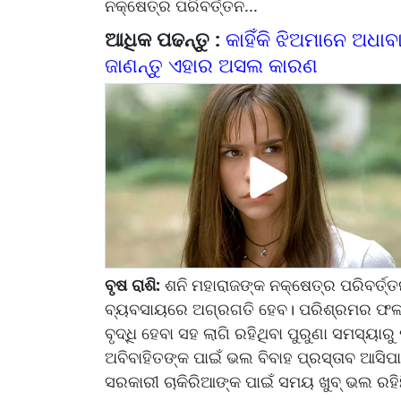
ନକ୍ଷେତ୍ର ପରିବର୍ତ୍ତନ...
ଆଧିକ ପଢନ୍ତୁ :
କାହିଁକି ଝିଅମାନେ ଅଧାବ
ଜାଣନ୍ତୁ ଏହାର ଅସଲ କାରଣ
ବୃଷ ରାଶି:
ଶନି ମହାରାଜଙ୍କ ନକ୍ଷେତ୍ର ପରିବର୍ତ୍ତନ
ବ୍ୟବସାୟରେ ଅଗ୍ରଗତି ହେବ। ପରିଶ୍ରମର ଫଳ 
ବୃଦ୍ଧି ହେବା ସହ ଲାଗି ରହିଥିବା ପୁରୁଣା ସମସ୍ୟା
ଅବିବାହିତଙ୍କ ପାଇଁ ଭଲ ବିବାହ ପ୍ରସ୍ତାବ ଆସିପ
ସରକାରୀ ଚାକିରିଆଙ୍କ ପାଇଁ ସମୟ ଖୁବ୍ ଭଲ ରହିଛ