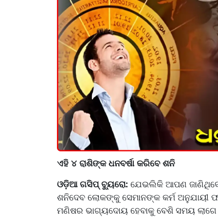
ଏହି ୪ ରାଶିଙ୍କ ଧନବର୍ଷା କରିବେ ଶନି
ଓଡ଼ିଆ ଗସିପ୍ ବ୍ୟୁରୋ:
ଯେଭଲିକି ଆପଣ ଜାଣିଥିବେ
ଶନିଦେବ ଲୋକଙ୍କୁ ସେମାନଙ୍କ କର୍ମ ଅନୁଯାୟୀ ଫ
ମଣିଷର ଭାଗ୍ୟଦୋୟ ହେବାକୁ ବେଶି ସମୟ ଲାଗେ 