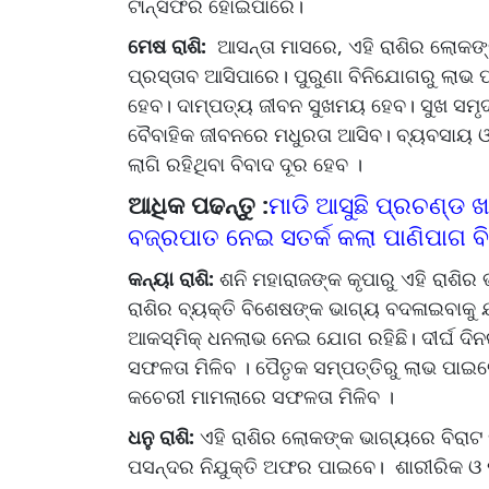
ଟାନ୍ସଫର ହୋଇପାରେ।
ମେଷ ରାଶି:
ଆସନ୍ତା ମାସରେ, ଏହି ରାଶିର ଲୋକଙ୍
ପ୍ରସ୍ତାବ ଆସିପାରେ। ପୁରୁଣା ବିନିଯୋଗରୁ ଲାଭ ପା
ହେବ। ଦାମ୍ପତ୍ୟ ଜୀବନ ସୁଖମୟ ହେବ। ସୁଖ ସମୃଦ୍
ବୈବାହିକ ଜୀବନରେ ମଧୁରତା ଆସିବ। ବ୍ୟବସାୟ 
ଲାଗି ରହିଥିବା ବିବାଦ ଦୂର ହେବ ।
ଆଧିକ ପଢନ୍ତୁ :
ମାଡି ଆସୁଛି ପ୍ରଚଣ୍ଡ ଖ
ବଜ୍ରପାତ ନେଇ ସତର୍କ କଲା ପାଣିପାଗ ବ
କନ୍ୟା ରାଶି:
ଶନି ମହାରାଜଙ୍କ କୃପାରୁ ଏହି ରାଶି
ରାଶିର ବ୍ୟକ୍ତି ବିଶେଷଙ୍କ ଭାଗ୍ୟ ବଦଳାଇବାକୁ
ଆକସ୍ମିକ୍ ଧନଲାଭ ନେଇ ଯୋଗ ରହିଛି। ଦୀର୍ଘ ଦିନର
ସଫଳତା ମିଳିବ । ପୈତୃକ ସମ୍ପତ୍ତିରୁ ଲାଭ ପାଇବେ
କଚେରୀ ମାମଲାରେ ସଫଳତା ମିଳିବ ।
ଧନୁ ରାଶି:
ଏହି ରାଶିର ଲୋକଙ୍କ ଭାଗ୍ୟରେ ବିରାଟ
ପସନ୍ଦର ନିଯୁକ୍ତି ଅଫର ପାଇବେ। ଶାରୀରିକ ଓ ମ