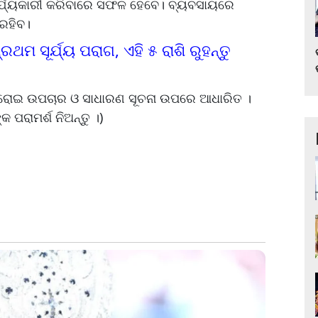
୍ଯ୍ୟକାରୀ କରିବାରେ ସଫଳ ହେବେ। ବ୍ୟବସାୟରେ
ରହିବ।
୍ରଥମ ସୂର୍ଯ୍ୟ ପରାଗ, ଏହି ୫ ରାଶି ରୁହନ୍ତୁ
ଘରୋଇ ଉପଚାର ଓ ସାଧାରଣ ସୂଚନା ଉପରେ ଆଧାରିତ ।
କ ପରାମର୍ଶ ନିଅନ୍ତୁ ।)