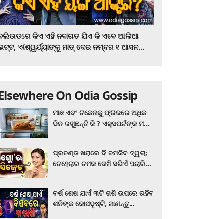
ବଲିଉଡରେ କିଏ ଏହି ନବାଗତ ଯିଏ କି ଏବେ ଆଲିଆ
ଭଟ୍ଟ, ଐଶ୍ୱର୍ଯ୍ୟାଙ୍କୁ ମାତ୍‌ ଦେଇ ନମ୍ବର ୧ ଆସନ
ହାତେଇଛନ୍ତି, ସିନେ ପ୍ରେମୀ ଏବେ ହିଁ ଜାଣି ନିଅନ୍ତୁ ...
Elsewhere On Odia Gossip
ମାଛ ଏବଂ ଚିକେନକୁ ଫ୍ରିଜରେ ଅଧିକ
ଦିନ ରଖୁଛନ୍ତି କି ? ଏକ୍ସପର୍ଟଙ୍କ ମତ
କିଛି ଏପରି ରହିଛି...
ପ୍ରଚଣ୍ଡ ଖରାରେ ବି ଚମକିବ ତ୍ୱଚା;
ଚେହେରାର ଚମକ ଦେଖି ସଭିଏଁ ପଚାରିବେ
ଗ୍ଲୋ’ର ସିକ୍ରେଟ! ଆପଣାନ୍ତୁ ଏହି...
ବର୍ଷ ଶେଷ ଯାଏଁ ୩ଟି ରାଶି ଉପରେ ରହିବ
ଶନିଙ୍କ କୋପଦୃଷ୍ଟି, ଜାଣନ୍ତୁ
ଆପଣଙ୍କ ରାଶି ଏଥିରେ ନାହିଁ ତ?