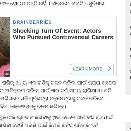
ଫଳ ହୋଇପାରନ୍ତି ନାହିଁ । ଜୀବନରେ ନାନାଦି ଅସୁବିଧାର
ରାଶିରୁ ଅନ୍ୟ ଏକ ରାଶିକୁ ଚଳନ କରିବା ପାଇଁ ପ୍ରାୟ ଅଢେଇ
ର ଅତିକ୍ରମ କରିବା ପାଇଁ ୩୦ ବର୍ଷ ସମୟ ଲାଗିଥାଏ। ଶନି
 ତାରିଖରେ ଶନି ପୂର୍ବଭଦ୍ରା ନକ୍ଷେତ୍ରକୁ ଚଳନ କରିବେ।
ବିଶା ନକ୍ଷେତ୍ରକୁ ଚଳନ କରିବେ।
ୁ ଶୁଭଫଳ ପ୍ରଦାନ କରିବାକୁ ଥିବା ବେଳେ ଆଉ କିଛି ରାଶିପାଇଁ
ାଣିବା କେଉଁ ୪ରାଶି ପାଇଁ କିଭଳି ରହିବ ଶନିଙ୍କ ଏହି