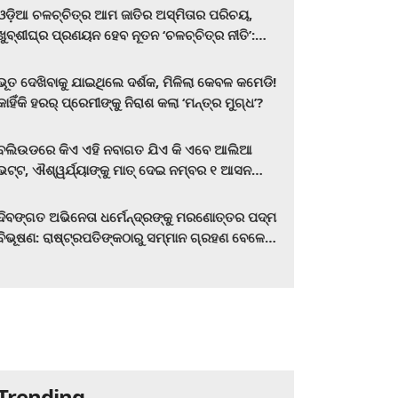
ଓଡ଼ିଆ ଚଳଚ୍ଚିତ୍ର ଆମ ଜାତିର ଅସ୍ମିତାର ପରିଚୟ,
ଖୁବ୍‌ଶୀଘ୍ର ପ୍ରଣୟନ ହେବ ନୂତନ ‘ଚଳଚ୍ଚିତ୍ର ନୀତି’:
ମୁଖ୍ୟମନ୍ତ୍ରୀ ମୋହନ ଚରଣ ମାଝୀ
ଭୂତ ଦେଖିବାକୁ ଯାଇଥିଲେ ଦର୍ଶକ, ମିଳିଲା କେବଳ କମେଡି!
କାହିଁକି ହରର୍‌ ପ୍ରେମୀଙ୍କୁ ନିରାଶ କଲା ‘ମନ୍ତ୍ର ମୁଗ୍ଧ’?
ବଲିଉଡରେ କିଏ ଏହି ନବାଗତ ଯିଏ କି ଏବେ ଆଲିଆ
ଭଟ୍ଟ, ଐଶ୍ୱର୍ଯ୍ୟାଙ୍କୁ ମାତ୍‌ ଦେଇ ନମ୍ବର ୧ ଆସନ
ହାତେଇଛନ୍ତି, ସିନେ ପ୍ରେମୀ ଏବେ ହିଁ ଜାଣି ନିଅନ୍ତୁ ...
ଦିବଙ୍ଗତ ଅଭିନେତା ଧର୍ମେନ୍ଦ୍ରଙ୍କୁ ମରଣୋତ୍ତର ପଦ୍ମ
ବିଭୂଷଣ: ରାଷ୍ଟ୍ରପତିଙ୍କଠାରୁ ସମ୍ମାନ ଗ୍ରହଣ ବେଳେ
ଭାବପ୍ରବଣ ହେଲେ ହେମା ମାଳିନୀ
Trending