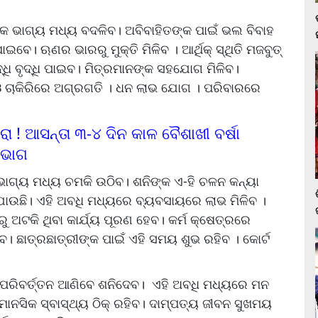
କ ଭାଗ୍ୟ ମଧ୍ୟ ବଦଳିବ। ଅବିବାହିତଙ୍କ ପାଇଁ ଭଲ ବିବାହ
ଇବେ। ଋଣର ଭାରରୁ ମୁକ୍ତି ମିଳିବ । ଆର୍ଥିକ୍ ସ୍ଥିତି ମଜବୁତ୍
ଧି ବୃଦ୍ଧି ପାଇବ। ମିତ୍ରମାନଙ୍କ ସହଯୋଗ ମିଳିବ।
ଓ ଚାକିରିରେ ଅଗ୍ରଗତି । ଧନ ଲାଭ ଯୋଗ । ପରିବାରରେ
ରା ! ଆସନ୍ତା ୩-୪ ଦିନ କାଳ ବୈଶାଖୀ ବର୍ଷା
ିଭାଗ
ର ଭାଗ୍ୟ ମଧ୍ୟ ଚମକି ଉଠିବ। ଶନିଙ୍କ ଏ-ହି ଚଳନ କନ୍ୟା
 ଯାଉଛି। ଏହି ଅବଧି ମଧ୍ୟରେ ବ୍ୟବସାୟରେ ଲାଭ ମିଳିବ ।
ୁ ଅଟକି ଥିବା କାର୍ଯ୍ୟ ପୂରଣ ହେବ। କର୍ମ କ୍ଷେତ୍ରରେ
। ଛାତ୍ରଛାତ୍ରୀଙ୍କ ପାଇଁ ଏହି ସମୟ ଶୁଭ ରହିବ । କୋର୍ଟ
 ପରିବର୍ତ୍ତନ ଆଣିବେ ଶନିଦେବ। ଏହି ଅବଧି ମଧ୍ୟରେ ମନ
ାନସିକ ସ୍ବାସ୍ଥ୍ୟ ଠିକ୍ ରହିବ। ଦାମ୍ପତ୍ୟ ଜୀବନ ସୁଖମୟ