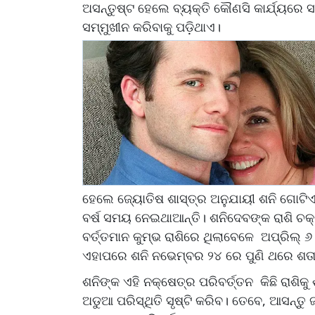
ଅସନ୍ତୁଷ୍ଟ ହେଲେ ବ୍ୟକ୍ତି କୌଣସି କାର୍ଯ୍ୟରେ ସ
ସମ୍ମୁଖୀନ କରିବାକୁ ପଡ଼ିଥାଏ।
ହେଲେ ଜ୍ୟୋତିଷ ଶାସ୍ତ୍ର ଅନୁଯାୟୀ ଶନି ଗୋଟିଏ 
ବର୍ଷ ସମୟ ନେଇଥାଆନ୍ତି। ଶନିଦେବଙ୍କ ରାଶି ଚକ୍
ବର୍ତ୍ତମାନ କୁମ୍ଭ ରାଶିରେ ଥିଲାବେଳେ ଅପ୍ରିଲ୍ ୬
ଏହାପରେ ଶନି ନଭେମ୍ବର ୨୪ ରେ ପୁଣି ଥରେ ଶତା
ଶନିଙ୍କ ଏହି ନକ୍ଷେତ୍ର ପରିବର୍ତ୍ତନ କିଛି ରାଶିକ
ଅଡୁଆ ପରିସ୍ଥିତି ସୃଷ୍ଟି କରିବ। ତେବେ, ଆସନ୍ତୁ ଜ