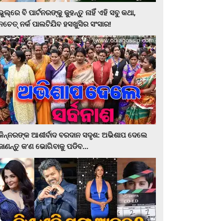
ଭୁଲ୍‌ରେ ବି ପାର୍ଟନରଙ୍କୁ କୁହନ୍ତୁ ନାହିଁ ଏହି ସବୁ କଥା,
ନଚେତ୍‌ ନର୍କ ପାଲଟିଯିବ ହସଖୁସିର ସଂସାର!
କିନ୍ନରଙ୍କ ଆଶୀର୍ବାଦ ବରଦାନ ସଦୃଶ: ଅଭିଶାପ ଦେଲେ
ଜାଣନ୍ତୁ କ’ଣ ଭୋଗିବାକୁ ପଡିବ...