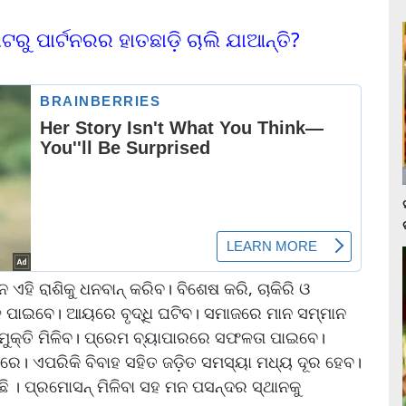
ାଟରୁ ପାର୍ଟନରର ହାତଛାଡ଼ି ଚାଲି ଯାଆନ୍ତି?
 ଏହି ରାଶିକୁ ଧନବାନ୍ କରିବ। ବିଶେଷ କରି, ଚାକିରି ଓ
ପାଇବେ। ଆୟରେ ବୃଦ୍ଧି ଘଟିବ। ସମାଜରେ ମାନ ସମ୍ମାନ
ରୁ ମୁକ୍ତି ମିଳିବ। ପ୍ରେମ ବ୍ୟାପାରରେ ସଫଳତା ପାଇବେ।
ାରେ। ଏପରିକି ବିବାହ ସହିତ ଜଡି଼ତ ସମସ୍ୟା ମଧ୍ୟ ଦୂର ହେବ।
ି । ପ୍ରମୋସନ୍ ମିଳିବା ସହ ମନ ପସନ୍ଦର ସ୍ଥାନକୁ