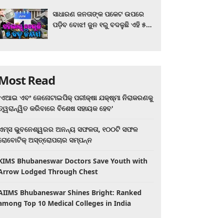
ସାଧାରଣ ଜନତାଙ୍କ ପକେଟ ଉପରେ
ପଡ଼ିବ ବୋଝ! ଜୁନ ୧ରୁ ବଦଳୁଛି ଏହି ୫
ବଡ଼ ନିୟମ
Most Read
'ଏଆଇ ଏବଂ ଜେନୋଟାଇପିକ୍ ପରୀକ୍ଷା ଯକ୍ଷ୍ମା ନିରାକରଣକୁ
ତ୍ୱରାନ୍ୱିତ କରିବାରେ ବିଶେଷ ସହାୟକ ହେବ'
ଏମ୍ସ ଭୁବନେଶ୍ୱରର ଅନନ୍ୟ ସଫଳତା, ୧୦୦ଟି ସଫଳ
ରୋବୋଟିକ୍ ଅସ୍ତ୍ରୋପଚାର ସମ୍ପନ୍ନ
KIMS Bhubaneswar Doctors Save Youth with
Arrow Lodged Through Chest
AIIMS Bhubaneswar Shines Bright: Ranked
among Top 10 Medical Colleges in India