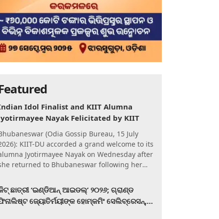
Featured
Indian Idol Finalist and KIIT Alumna
Jyotirmayee Nayak Felicitated by KIIT
Bhubaneswar (Odia Gossip Bureau, 15 July
2026): KIIT-DU accorded a grand welcome to its
alumna Jyotirmayee Nayak on Wednesday after
she returned to Bhubaneswar following her
qualification for the Gra
କିଟ୍‍ ଛାତ୍ରୀ ‘ଇଣ୍ଡିଆନ୍ ଆଇଡଲ୍‌’ ୨୦୨୬; ଗ୍ରାଣ୍ଡ
ଫିନାଲିଷ୍ଟ ଜ୍ୟୋତିର୍ମୟୀଙ୍କ ହୋମ୍‍କମିଂ ସେଲିବ୍ରେସନ୍‍,
କିଟରେ ଉଚ୍ଛ୍ୱସିତ ସମ୍ବର୍ଦ୍ଧନା