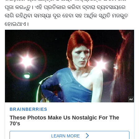
ପୂଜା କରନ୍ତୁ। ଏହି ପ୍ରତିକାର କରିବା ଦ୍ବାରା ବ୍ୟବସାୟରେ
ଲାଗି ରହିଥିବା ସମସ୍ୟା ଦୂର ହେବା ସହ ଆର୍ଥିକ ସ୍ଥିତି ମଜଭୁତ
ହୋଇଥାଏ।