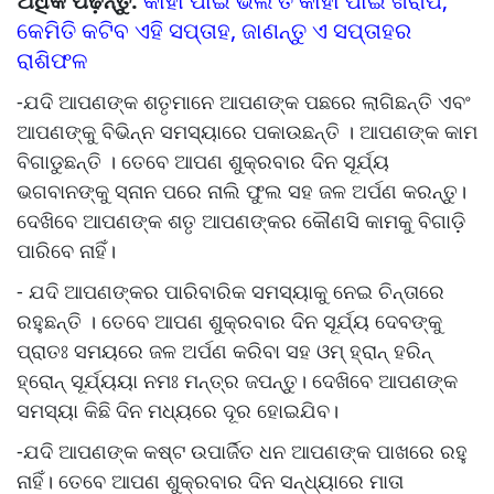
ଅଧିକ ପଢ଼ନ୍ତୁ:
କାହା ପାଇଁ ଭଲ ତ କାହା ପାଇଁ ଖରାପ;
କେମିତି କଟିବ ଏହି ସପ୍ତାହ, ଜାଣନ୍ତୁ ଏ ସପ୍ତାହର
ରାଶିଫଳ
-ଯଦି ଆପଣଙ୍କ ଶତୃମାନେ ଆପଣଙ୍କ ପଛରେ ଲାଗିଛନ୍ତି ଏବଂ
ଆପଣଙ୍କୁ ବିଭିନ୍ନ ସମସ୍ୟାରେ ପକାଉଛନ୍ତି । ଆପଣଙ୍କ କାମ
ବିଗାଡୁଛନ୍ତି । ତେବେ ଆପଣ ଶୁକ୍ରବାର ଦିନ ସୂର୍ଯ୍ୟ
ଭଗବାନଙ୍କୁ ସ୍ନାନ ପରେ ନାଲି ଫୁଲ ସହ ଜଳ ଅର୍ପଣ କରନ୍ତୁ।
ଦେଖିବେ ଆପଣଙ୍କ ଶତୃ ଆପଣଙ୍କର କୌଣସି କାମକୁ ବିଗାଡି଼
ପାରିବେ ନାହିଁ।
- ଯଦି ଆପଣଙ୍କର ପାରିବାରିକ ସମସ୍ୟାକୁ ନେଇ ଚିନ୍ତାରେ
ରହୁଛନ୍ତି । ତେବେ ଆପଣ ଶୁକ୍ରବାର ଦିନ ସୂର୍ଯ୍ୟ ଦେବଙ୍କୁ
ପ୍ରାତଃ ସମୟରେ ଜଳ ଅର୍ପଣ କରିବା ସହ ଓମ୍ ହ୍ରାନ୍ ହରିନ୍
ହ୍ରୋନ୍ ସୂର୍ଯ୍ୟୟା ନମଃ ମନ୍ତ୍ର ଜପନ୍ତୁ। ଦେଖିବେ ଆପଣଙ୍କ
ସମସ୍ୟା କିଛି ଦିନ ମଧ୍ୟରେ ଦୂର ହୋଇଯିବ।
-ଯଦି ଆପଣଙ୍କ କଷ୍ଟ ଉପାର୍ଜିତ ଧନ ଆପଣଙ୍କ ପାଖରେ ରହୁ
ନାହିଁ। ତେବେ ଆପଣ ଶୁକ୍ରବାର ଦିନ ସନ୍ଧ୍ୟାରେ ମାତା