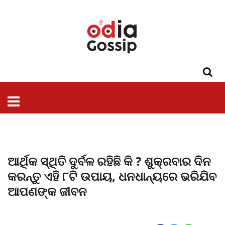
ଓଡିଶା
ଦେଶ-
ପଲିଟିକ୍ସ
ପ୍ରଶାସନ
ସ୍ୱାସ୍ଥ୍ୟ
ଗସିପ
ମନୋରଞ୍ଜନ
କ୍ରାଇମ
ଲାଇଫ
ସମସ୍ୟା
ଟେକ୍ନୋଲୋଜି
ଶିକ୍ଷା
ବିଜ୍ଞାନ
ଖେଳ
ବିଦେଶ
ସ୍ପେଶାଲ
ଷ୍ଟାଇଲ
ଆର୍ଥିକ ସ୍ଥିତି ଦୁର୍ବଳ ରହିଛି କି ? ଶୁକ୍ରବାର ଦିନ
କରନ୍ତୁ ଏହି ୮ଟି ଉପାୟ, ଧନଧାନ୍ୟରେ ଭରିଯିବ
ଆପଣଙ୍କ ଜୀବନ