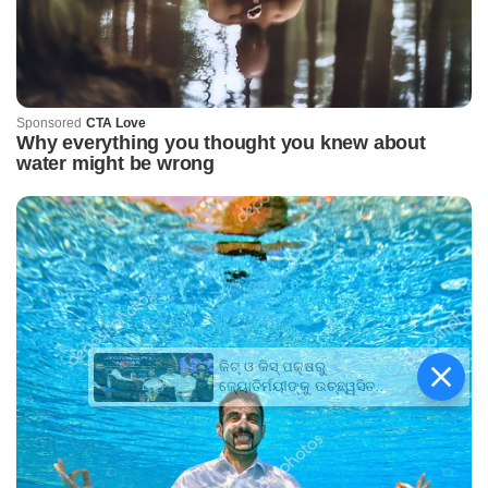
କିଟ୍‍ ଓ କିସ୍‍ ପକ୍ଷରୁ
ଜ୍ୟୋତିର୍ମୟୀଙ୍କୁ ଉଚ୍ଛ୍ୱସିତ
ସମ୍ବର୍ଦ୍ଧନା; ୫ଲକ୍ଷ ଟଙ୍କାର
ପ୍ରୋତ୍ସାହନ ରାଶି ପ୍ରଦାନ