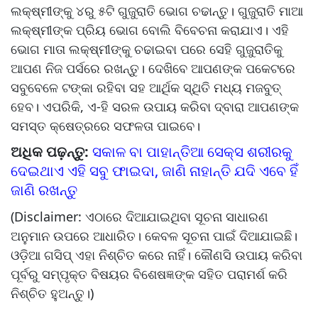
ଲକ୍ଷ୍ମୀଙ୍କୁ ୪ରୁ ୫ଟି ଗୁଜୁରାତି ଭୋଗ ଚଢାନ୍ତୁ। ଗୁଜୁରାତି ମାଆ
ଲକ୍ଷ୍ମୀଙ୍କ ପ୍ରିୟ ଭୋଗ ବୋଲି ବିବେଚନା କରାଯାଏ। ଏହି
ଭୋଗ ମାତା ଲକ୍ଷ୍ମୀଙ୍କୁ ଚଢାଇବା ପରେ ସେହି ଗୁଜୁରାତିକୁ
ଆପଣ ନିଜ ପର୍ସରେ ରଖନ୍ତୁ। ଦେଖିବେ ଆପଣଙ୍କ ପକେଟରେ
ସବୁବେଳେ ଟଙ୍କା ରହିବା ସହ ଆର୍ଥିକ ସ୍ଥିତି ମଧ୍ୟ ମଜବୁତ୍
ହେବ। ଏପରିକି, ଏ-ହି ସରଳ ଉପାୟ କରିବା ଦ୍ବାରା ଆପଣଙ୍କ
ସମସ୍ତ କ୍ଷେତ୍ରରେ ସଫଳତା ପାଇବେ।
ଅଧିକ ପଢ଼ନ୍ତୁ:
ସକାଳ ବା ପାହାନ୍ତିଆ ସେକ୍ସ ଶରୀରକୁ
ଦେଇଥାଏ ଏହି ସବୁ ଫାଇଦା, ଜାଣି ନାହାନ୍ତି ଯଦି ଏବେ ହିଁ
ଜାଣି ରଖନ୍ତୁ
(Disclaimer: ଏଠାରେ ଦିଆଯାଇଥିବା ସୂଚନା ସାଧାରଣ
ଅନୁମାନ ଉପରେ ଆଧାରିତ। କେବଳ ସୂଚନା ପାଇଁ ଦିଆଯାଇଛି।
ଓଡ଼ିଆ ଗସିପ୍ ଏହା ନିଶ୍ଚିତ କରେ ନାହିଁ। କୌଣସି ଉପାୟ କରିବା
ପୂର୍ବରୁ ସମ୍ପୃକ୍ତ ବିଷୟର ବିଶେଷଜ୍ଞଙ୍କ ସହିତ ପରାମର୍ଶ କରି
ନିଶ୍ଚିତ ହୁଅନ୍ତୁ।)