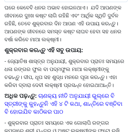
ଘରେ କେବେବି ଧନର ଅଭାବ ହୋଇନଥାଏ। ଯଦି ଆପଣଙ୍କ
ଜୀବନରେ ଦୁଃଖ କଷ୍ଟ ଲାଗି ରହିଛି ଏବଂ ଆର୍ଥିକ ସ୍ଥିତି ଦୁର୍ବଳ
ରହିଛି, ତେବେ ଶୁକ୍ରବାର ଦିନ ଆପଣ ଏହି ଉପାୟ କରନ୍ତୁ।
ଆପଣଙ୍କ ଜୀବନରେ ସମସ୍ତ କଷ୍ଟ ଲାଘବ ହେବା ସହ ଧନର
ବର୍ଷା କରିବେ ମାଆ ଲକ୍ଷ୍ମୀ।
ଶୁକ୍ରବାର କରନ୍ତୁ ଏହି ସବୁ ଉପାୟ:
- ଜ୍ୟୋତିଷ ଶାସ୍ତ୍ର ଅନୁଯାୟୀ, ଶୁକ୍ରବାର ପ୍ରାତଃ ସମୟରେ
ଧଳା ରଙ୍ଗର ଫୁଲ ବା ପଦ୍ମଫୁଲ ମାଆ ଲକ୍ଷ୍ମୀଙ୍କୁ
ଚଢାନ୍ତୁ। ଦୀପ, ଧୂପ ସହ ଶୁଦ୍ଧ ମନରେ ପୂଜା କରନ୍ତୁ। ଏହା
କରିବା ଦ୍ବାରା ଦେବୀ ଲକ୍ଷ୍ମୀ ପ୍ରସନ୍ନ ହୋଇଥାଆନ୍ତି।
ଅଧିକ ପଢ଼ନ୍ତୁ:
ଚାଣକ୍ୟ ନୀତି ଅନୁଯାୟୀ ଭୁଲ୍‌ରେ ବି
ସ୍ତ୍ରୀଙ୍କୁ କୁହନ୍ତୁନି ଏହି ୪ ଟି କଥା, ଶାନ୍ତିରେ ବଞ୍ଚିବା
ବି ହୋଇଯିବ କାଠିକର ପାଠ
- ଶୁକ୍ରବାର ପ୍ରାତଃ ସମୟରେ ଏକ ଗୋଲାପି ରଙ୍ଗର
କପଡ଼ାରେ ଶ୍ରୀ ଯନ୍ତ୍ର ଓ ଅଷ୍ଟ ଲକ୍ଷ୍ମୀଙ୍କ ଫଟୋ ରଖି