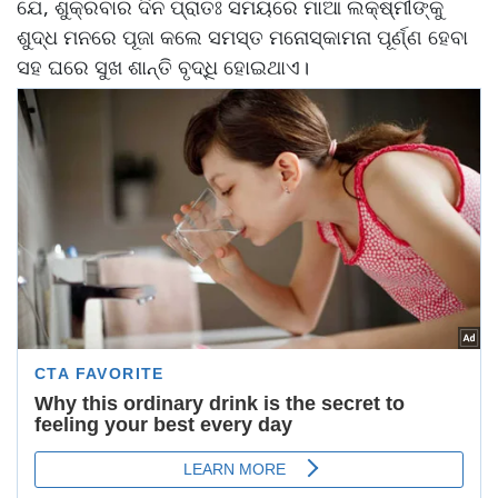
ଯେ, ଶୁକ୍ରବାର ଦିନ ପ୍ରାତଃ ସମୟରେ ମାଆ ଲକ୍ଷ୍ମୀଙ୍କୁ
ଶୁଦ୍ଧ ମନରେ ପୂଜା କଲେ ସମସ୍ତ ମନୋସ୍କାମନା ପୂର୍ଣ୍ଣ ହେବା
ସହ ଘରେ ସୁଖ ଶାନ୍ତି ବୃଦ୍ଧି ହୋଇଥାଏ।