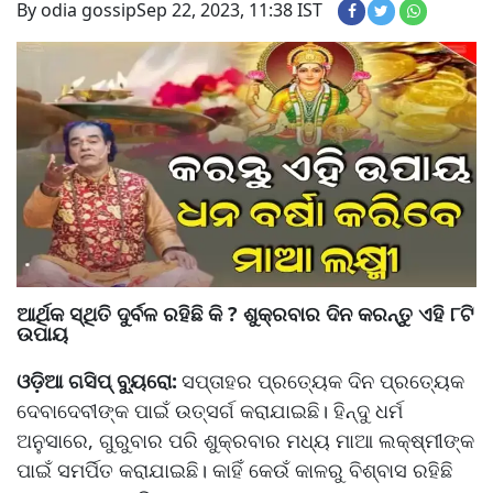
By odia gossip
Sep 22, 2023, 11:38 IST
ଆର୍ଥିକ ସ୍ଥିତି ଦୁର୍ବଳ ରହିଛି କି ? ଶୁକ୍ରବାର ଦିନ କରନ୍ତୁ ଏହି ୮ଟି
ଉପାୟ
ଓଡ଼ିଆ ଗସିପ୍ ବ୍ୟୁରୋ:
ସପ୍ତାହର ପ୍ରତ୍ୟେକ ଦିନ ପ୍ରତ୍ୟେକ
ଦେବାଦେବୀଙ୍କ ପାଇଁ ଉତ୍ସର୍ଗ କରାଯାଇଛି। ହିନ୍ଦୁ ଧର୍ମ
ଅନୁସାରେ, ଗୁରୁବାର ପରି ଶୁକ୍ରବାର ମଧ୍ୟ ମାଆ ଲକ୍ଷ୍ମୀଙ୍କ
ପାଇଁ ସମର୍ପିତ କରାଯାଇଛି। କାହିଁ କେଉଁ କାଳରୁ ବିଶ୍ବାସ ରହିଛି