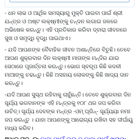
- ଧନ ଲାଭ ଓ ଆର୍ଥିକ ସମସ୍ୟାରୁ ମୁକ୍ତି ପାଇବା ପାଇଁ ଶ୍ରୀ
ଯନ୍ତ୍ର ଓ ଅଷ୍ଟ ଲକ୍ଷ୍ମୀଙ୍କୁ ଚନ୍ଦନ ଲଗାଇ ଜଳରେ
ଅଭିଷେକ କରନ୍ତୁ। ଏହି ପ୍ରତିକାର କରିବା ଦ୍ବାରା ଜୀବନରେ
ସୁଖ ଓ ସମୃଦ୍ଧି ବୃଦ୍ଧି ପାଇଥାଏ।
- ଯଦି ଆପଣଙ୍କ ବୈବାହିକ ଜୀବନ ଅଶାନ୍ତିରେ ବିତୁଛି। ତେବେ
ଆପଣ ଶୁକ୍ରବାର ଦିନ ଲକ୍ଷ୍ମୀ ମାତାଙ୍କ ମନ୍ଦିର ଯାଇ
ସେଠାରେ ପୂଜାର୍ଚ୍ଚନା କରନ୍ତୁ। ଭୋଗ ସ୍ବରୂପ କିଛି କଦଳୀ
ମାଆଙ୍କୁ ଚଢାନ୍ତୁ। କିଛି ଅସହାୟ ଲୋକଙ୍କୁ କିଛି ଖାଦ୍ୟ ଦାନ
କରନ୍ତୁ।
-ଯଦି ଆପଣ ସୁସ୍ଥ ରହିବାକୁ ଚାହୁଁଛନ୍ତି। ତେବେ ଶୁକ୍ରବାର ଦିନ
ସୂର୍ଯ୍ୟ ଭଗବାନଙ୍କ ଏହି ମନ୍ତ୍ରକୁ ୧୦୮ ଥର ଜପ କରିବା
ଉଚିତ୍। ସୂର୍ଯ୍ୟ ଦେବଙ୍କ ମନ୍ତ୍ର -ଓମ୍ ଘ୍ରିନ୍- ସୂର୍ଯ୍ୟୟା ନମଃ
ଜପ କରନ୍ତୁ । ଯାହା ଆପଣଙ୍କୁ ଆରୋଗ୍ୟ ରଖିବା ସହ ଦୀର୍ଘାୟୁ
ମଧ୍ୟ କରିବ।