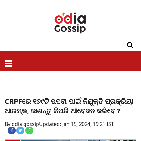
ଓଡିଶା
ଦେଶ-
ପଲିଟିକ୍ସ
ପ୍ରଶାସନ
ସ୍ୱାସ୍ଥ୍ୟ
ଗସିପ
ମନୋରଞ୍ଜନ
କ୍ରାଇମ
ଲାଇଫ
ସମସ୍ୟା
ଟେକ୍ନୋଲୋଜି
ଶିକ୍ଷା
ବିଜ୍ଞାନ
ଖେଳ
ବିଦେଶ
ସ୍ପେଶାଲ
ଷ୍ଟାଇଲ
CRPFରେ ୧୬୯ଟି ପଦବୀ ପାଇଁ ନିଯୁକ୍ତି ପ୍ରକ୍ରିୟା
ଆରମ୍ଭ, ଜାଣନ୍ତୁ କିପରି ଆବେଦନ କରିବେ ?
By odia gossip
Updated: Jan 15, 2024, 19:21 IST