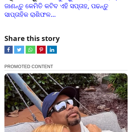
ଜାଣନ୍ତୁ କେମିତି କଟିବ ଏହି ସପ୍ତାହ, ପଢନ୍ତୁ
ସାପ୍ତାହିକ ରାଶିଫଳ…
Share this story