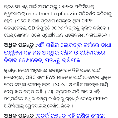
ପ୍ରଥମେ ଏଥିପାଇଁ ଆପଣଙ୍କୁ CRPFର ଅଫିସିଆଲ୍
ୱେବସାଇଟ୍ recruitment.crpf.gov.in ପରିଦର୍ଶନ କରିବାକୁ
ହେବ । ପରେ ଆପଣ ପ୍ରଥମ ପେଜ୍‌ରେ ଥିବା CRPF
କନଷ୍ଟେବଲ୍ GD ନିଯୁକ୍ତି ୨୦୨୪ ଲିଙ୍କକୁ କ୍ଲିକ୍‌ କରିବେ ।
ପେଜ୍‌ ଖୋଲିବା ପରେ ପ୍ରାର୍ଥୀମାନେ ପଞ୍ଜିକରଣ କରିପାରିବେ ।
ଅଧିକ ପଢନ୍ତୁ :
ଏହି ରାଶିର ଲୋକଙ୍କ କର୍ମରେ ବାଧା
ଉପୁଜିବା ସହ ମନ ଅସ୍ଥିର ରହିବ ଓ ପରିବାରରେ
ବିବାଦ ଦେଖାଦେବ, ପଢନ୍ତୁ ରାଶିଫଳ
କ୍ରୀଡ଼ା କୋଟା ଅନୁସାରେ କନଷ୍ଟେବଳ ଜିଡି ପଦବୀ ପାଇଁ
ଜେନେରାଲ, OBC ଏବଂ EWS ମାନଙ୍କ ପାଇଁ ଆବେଦନ ଶୁକ୍ଳ
୧୦୦ ଟଙ୍କା ଦେବାକୁ ହେବ । SC-ST ଓ ମହିଳାମାନଙ୍କ ପାୟି
ଦେୟ ଛାଡ଼ କରାଯାଇଛି । ଏହା ବ୍ୟତୀତ ଯଦି ଆପଣ ଏହି
ସମ୍ପର୍କରେ ଅଧିକ ତଥ୍ୟ ଜାଣିବାକୁ ଚାହାନ୍ତି ତେବେ CRPFର
ଅଫିସିଆଲ୍ ୱେବସାଇଟ୍ ଦେଖିପାରିବେ ।
ଅଧିକ ପଢନ୍ତୁ :
ସତର୍କ ରୁହନ୍ତୁ ଏହି ରାଶିର ଲୋକ;