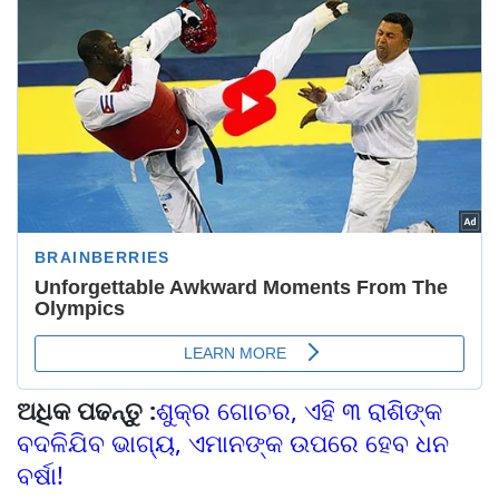
ଅଧିକ ପଢନ୍ତୁ :
ଶୁକ୍ର ଗୋଚର, ଏହି ୩ ରାଶିଙ୍କ
ବଦଳିଯିବ ଭାଗ୍ୟ, ଏମାନଙ୍କ ଉପରେ ହେବ ଧନ
ବର୍ଷା!