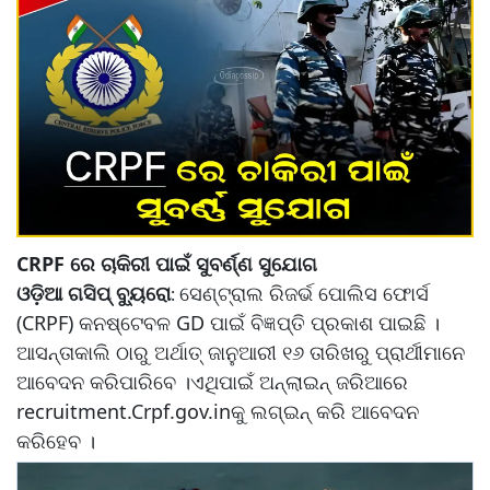
CRPF ରେ ଚାକିରୀ ପାଇଁ ସୁବର୍ଣ୍ଣ ସୁଯୋଗ
ଓଡ଼ିଆ ଗସିପ୍ ବ୍ୟୁରୋ
ସେଣ୍ଟ୍ରାଲ ରିଜର୍ଭ ପୋଲିସ ଫୋର୍ସ
:
(CRPF) କନଷ୍ଟେବଳ GD ପାଇଁ ବିଜ୍ଞପ୍ତି ପ୍ରକାଶ ପାଇଛି ।
ଆସନ୍ତାକାଲି ଠାରୁ ଅର୍ଥାତ୍‌ ଜାନୁଆରୀ ୧୬ ତାରିଖରୁ ପ୍ରାର୍ଥୀମାନେ
ଆବେଦନ କରିପାରିବେ ।ଏଥିପାଇଁ ଅନ୍‌ଲାଇନ୍‌ ଜରିଆରେ
recruitment.Crpf.gov.inକୁ ଲଗ୍‌ଇନ୍‌ କରି ଆବେଦନ
କରିହେବ ।