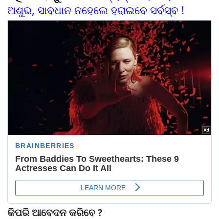
ଅଶୁଭ, ସାବଧାନ ନହେଲେ ହରାଇବେ ସର୍ବସ୍ବ !
କିପରି ଆବେଦନ କରିବେ ?