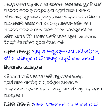
କ୍ରୀଡ଼ା କୋଟା ଅନୁସାରେ କନଷ୍ଟେବଳ ଜେନେରାଲ ଡ୍ୟୁଟି ପାଇଁ
ଆବେଦନ କରିବାକୁ ଇଚ୍ଛୁକ ଥିବା ପ୍ରାର୍ଥୀମାନେ CRPF ର
ଅଫିସିଆଲ୍ ୱେବସାଇଟ୍ ମାଧ୍ୟମରେ ଆବେଦନ କରିପାରିବେ ।
ଆସନ୍ତାକାଲି ସକାଳ ୯ଟା ପରୁଠାରୁ ଆବେଦନ କରିହେବ ।
ଆବେଦନ କରିବାର ଶେଷ ତାରିଖ ୨୦୨୪ ଫେବ୍ରୁଆରୀ ୧୫
ତାରିଖ ଯାଏଁ ରହିଛି । ମୋଟ୍‌ ୧୬୯ଟି ପଦବୀ ପୂରଣ ହେବାନେଇ
ନିଯୁକ୍ତି ବିଜ୍ଞପ୍ତିରେ ସୂଚନା ଦିଆଯାଇଛି ।
ଅଧିକ ପଢନ୍ତୁ :
ରାହୁ ଓ କେତୁଙ୍କ ରାଶି ପରିବର୍ତ୍ତନ,
ଏହି ୪ ରାଶିଙ୍କ ପାଇଁ ଆଗକୁ ଆସୁଛି ଭଲ ସମୟ!
ଶିକ୍ଷାଗତ ଯୋଗ୍ୟତା
ଏହି ପଦବୀ ପାଇଁ ଆବେଦନ କରିବାକୁ ହେଲେ ଇଚ୍ଛୁକ
ପ୍ରାର୍ଥୀମାନେ ମାଟ୍ରିକ୍‌ ପାସ୍‌ କରିଥିବା ଆବଶ୍ୟକ ।
ଆବେଦନକାରୀଙ୍କ ସମୟସୀମା ୧୮ରୁ ୨୩ ବର୍ଷ ମଧ୍ୟ ହୋଇଥିବା
ଆବଶ୍ୟକ ।
ଅଧିକ ପଢନ୍ତୁ :
ମକର ସଂକ୍ରାନ୍ତି ଏହି ୬ ରାଶି ପାଇଁ