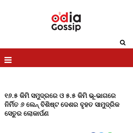
ଓଡିଶା
ଦେଶ-
ପଲିଟିକ୍ସ
ପ୍ରଶାସନ
ସ୍ୱାସ୍ଥ୍ୟ
ଗସିପ
ମନୋରଞ୍ଜନ
କ୍ରାଇମ
ଲାଇଫ
ସମସ୍ୟା
ଟେକ୍ନୋଲୋଜି
ଶିକ୍ଷା
ବିଜ୍ଞାନ
ଖେଳ
ବିଦେଶ
ସ୍ପେଶାଲ
ଷ୍ଟାଇଲ
୧୬.୫ କିମି ସମୁଦ୍ରରେ ଓ ୫.୫ କିମି ଭୂ-ଭାଗରେ
ନିର୍ମିତ ୬ ଲେନ୍‌ ବିଶିଷ୍ଟ ଦେଶର ବୃହତ ସାମୁଦ୍ରିକ
ସେତୁର ଲୋକାର୍ପଣ