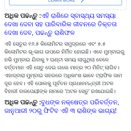
ଅଧିକ ପଢନ୍ତୁ :
ଏହି ରାଶିରେ ସ୍ବାସ୍ଥ୍ୟ ସମସ୍ୟା
ଦେଖା ଦେବା ସହ ପାରିବାରିକ ଜୀବନରେ ତିକ୍ତତା
ଦେଖା ଦେବ, ପଢନ୍ତୁ ରାଶିଫଳ
ଏହି ସେତୁର ୧୬.୫ କିଲୋମିଟର ସମୁଦ୍ରରେ ଏବଂ ୫.୫
କିଲୋମିଟର ଭୂ-ଭାଗ ଉପରେ ନିର୍ମିତ ହୋଇଛି। ଏବେ ମୁମ୍ବାଇରୁ
ନଭି ମୁମ୍ବାଇ ଯିବାକୁ ୨ ଘଣ୍ଟା ସମୟ ଲାଗୁଥିଲା ବେଳେ
ବର୍ତ୍ତମାନ ଏହି ସେତୁ ଦେଇ ଗଲେ ମାତ୍ର ୨୦ ମିନିଟ୍‌ ଲାଗିବ।
ଏହାଦ୍ବାରା ମୁମ୍ବାଇ ସହରରେ ଅଧିକାଂଶ ଭାବେ ଟ୍ରାଫିକ ଜାମ
ଦୂର ହେବ। ଏହି ପୋଲକୁ ପୂର୍ବତନ ପ୍ରଧାନମନ୍ତ୍ରୀ ଅଟଳ
ବିହାରୀ ବାଜପେୟୀଙ୍କ ନାମରେ ‘ଅଟଳ ସେତୁ’ ରଖାଯାଇଛି।
ଅଧିକ ପଢନ୍ତୁ :
ବୁଧଙ୍କ ନକ୍ଷେତ୍ର ପରିବର୍ତ୍ତନ,
ଜାନୁଆରୀ ୨୦ରୁ ଫିଟିବ ଏହି ୩ ରାଶିଙ୍କ ଭାଗ୍ୟ!