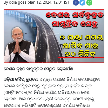
By odia gossip
Jan 12, 2024, 12:01 IST
ଦେଶର ବୃହତ ସାମୁଦ୍ରିକ ସେତୁର ଲୋକାର୍ପଣ
ଓଡ଼ିଆ ଗସିପ୍ ବ୍ୟୁରୋ
ସମୁଦ୍ର ଉପରେ ନିର୍ମାଣ କରାଯାଇଥିବା
:
ଦେଶର ସର୍ବବୃହତ ସେତୁ ‘ମୁମ୍ବାଇ ଟ୍ରାନ୍ସ ହାର୍ବର ଲିଙ୍କ
(ଏମ୍‌ଟିଏଚଏଲ)’ର ନିର୍ମାଣ କାର୍ଯ୍ୟ ଇତିମଧ୍ୟରେ ଶେଷ
ହୋଇଛି। ଆଜି ପ୍ରଧାନମନ୍ତ୍ରୀ ନରେନ୍ଦ୍ର ମୋଦୀ ଏହାକୁ
ଉଦଘାଟନ କରି ଜାତି ଉଦ୍ଦେଶ୍ୟରେ ସମର୍ପଣ କରିବାର