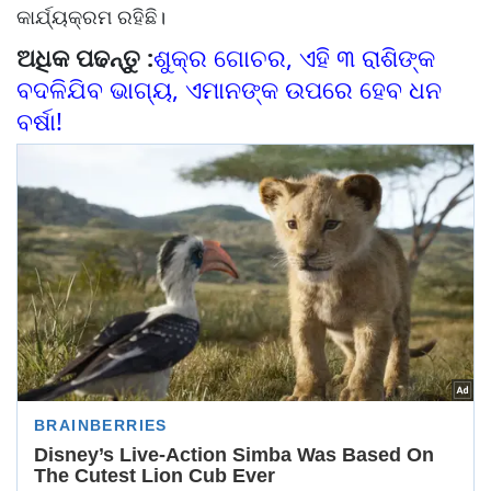
କାର୍ଯ୍ୟକ୍ରମ ରହିଛି।
ଅଧିକ ପଢନ୍ତୁ :
ଶୁକ୍ର ଗୋଚର, ଏହି ୩ ରାଶିଙ୍କ
ବଦଳିଯିବ ଭାଗ୍ୟ, ଏମାନଙ୍କ ଉପରେ ହେବ ଧନ
ବର୍ଷା!