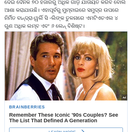
ଦେଇ ଦୈନିକ ୭୦ ହଜାରରୁ ଅଧିକ ଗାଡ଼ି ଯାତାୟତ କରିବ ବୋଲି
ଆଶା କରାଯାଉଛି। ଏହାପୂର୍ବରୁ ମୁମ୍ବାଇରେ ସମୁଦ୍ର ଉପରେ
ନିର୍ମିତ ବାନ୍ଦ୍ରା-ୱର୍ଲି ସି -ଲିଙ୍କ ତୁଳନାରେ ଏମଟିଏଚଏଲ ୪
ଗୁଣ ଅଧିକ ଲମ୍ବ ଏବଂ ୬ ଲେନ୍‌ ବିଶିଷ୍ଟ।