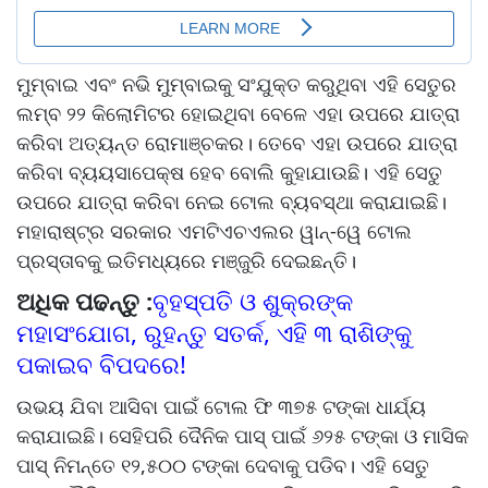
ମୁମ୍ବାଇ ଏବଂ ନଭି ମୁମ୍ବାଇକୁ ସଂଯୁକ୍ତ କରୁଥିବା ଏହି ସେତୁର
ଲମ୍ବ ୨୨ କିଲୋମିଟର ହୋଇଥିବା ବେଳେ ଏହା ଉପରେ ଯାତ୍ରା
କରିବା ଅତ୍ୟନ୍ତ ରୋମାଞ୍ଚକର। ତେବେ ଏହା ଉପରେ ଯାତ୍ରା
କରିବା ବ୍ୟୟସାପେକ୍ଷ ହେବ ବୋଲି କୁହାଯାଉଛି। ଏହି ସେତୁ
ଉପରେ ଯାତ୍ରା କରିବା ନେଇ ଟୋଲ ବ୍ୟବସ୍ଥା କରାଯାଇଛି।
ମହାରାଷ୍ଟ୍ର ସରକାର ଏମଟିଏଚଏଲର ୱାନ୍-ୱେ ଟୋଲ
ପ୍ରସ୍ତାବକୁ ଇତିମଧ୍ୟରେ ମଞ୍ଜୁରି ଦେଇଛନ୍ତି।
ଅଧିକ ପଢନ୍ତୁ :
ବୃହସ୍ପତି ଓ ଶୁକ୍ରଙ୍କ
ମହାସଂଯୋଗ, ରୁହନ୍ତୁ ସତର୍କ, ଏହି ୩ ରାଶିଙ୍କୁ
ପକାଇବ ବିପଦରେ!
ଉଭୟ ଯିବା ଆସିବା ପାଇଁ ଟୋଲ ଫି ୩୭୫ ଟଙ୍କା ଧାର୍ଯ୍ୟ
କରାଯାଇଛି। ସେହିପରି ଦୈନିକ ପାସ୍ ପାଇଁ ୬୨୫ ଟଙ୍କା ଓ ମାସିକ
ପାସ୍ ନିମନ୍ତେ ୧୨,୫୦୦ ଟଙ୍କା ଦେବାକୁ ପଡିବ। ଏହି ସେତୁ