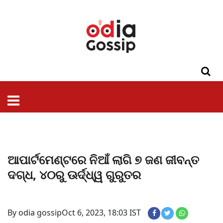
ଓଡିଶା
ଦେଶ-
ପଲିଟିକ୍ସ
ପ୍ରଶାସନ
ସ୍ୱାସ୍ଥ୍ୟ
ଗସିପ
ମନୋରଞ୍ଜନ
କ୍ରାଇମ
ଲାଇଫ
ସମସ୍ୟା
ଟେକ୍ନୋଲୋଜି
ଶିକ୍ଷା
ବିଜ୍ଞାନ
ଖେଳ
ବିଦେଶ
ସ୍ପେଶାଲ
ଷ୍ଟାଇଲ
ଆପାର୍ଟମେଣ୍ଟରେ ନିଆଁ ଲାଗି ୭ ଜଣ ଜୀବନ୍ତ
ଦଗ୍ଧ, ୪୦ରୁ ଊର୍ଦ୍ଧ୍ୱ ଗୁରୁତର
By odia gossip
Oct 6, 2023, 18:03 IST