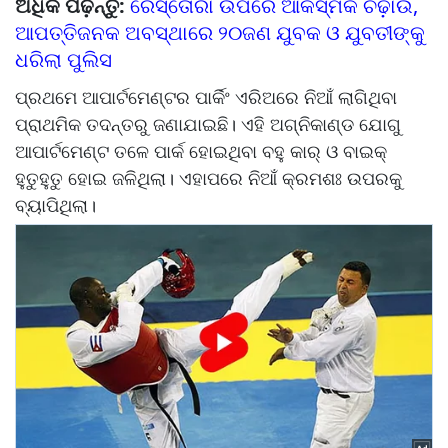
ଅଧିକ ପଢ଼ନ୍ତୁ:
ରେସ୍ତୋରାଁ ଉପରେ ଆକସ୍ମିକ ଚଢ଼ାଉ,
ଆପତ୍ତିଜନକ ଅବସ୍ଥାରେ ୨୦ଜଣ ଯୁବକ ଓ ଯୁବତୀଙ୍କୁ
ଧରିଲା ପୁଲିସ
ପ୍ରଥମେ ଆପାର୍ଟମେଣ୍ଟର ପାର୍କିଂ ଏରିଅରେ ନିଆଁ ଲାଗିଥିବା
ପ୍ରାଥମିକ ତଦନ୍ତରୁ ଜଣାଯାଇଛି। ଏହି ଅଗ୍ନିକାଣ୍ଡ ଯୋଗୁ
ଆପାର୍ଟମେଣ୍ଟ ତଳେ ପାର୍କ ହୋଇଥିବା ବହୁ କାର୍‌ ଓ ବାଇକ୍‌
ହୁତୁହୁତୁ ହୋଇ ଜଳିଥିଲା। ଏହାପରେ ନିଆଁ କ୍ରମଶଃ ଉପରକୁ
ବ୍ୟାପିଥିଲା।