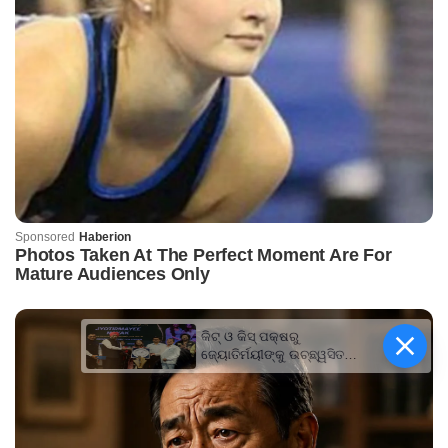
କିଟ୍‍ ଓ କିସ୍‍ ପକ୍ଷରୁ
ଜ୍ୟୋତିର୍ମୟୀଙ୍କୁ ଉଚ୍ଛ୍ୱସିତ
ସମ୍ବର୍ଦ୍ଧନା; ୫ଲକ୍ଷ ଟଙ୍କାର
ପ୍ରୋତ୍ସାହନ ରାଶି ପ୍ରଦାନ