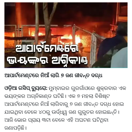
ଆପାର୍ଟମେଣ୍ଟରେ ନିଆଁ ଲାଗି ୭ ଜଣ ଜୀବନ୍ତ ଦଗ୍ଧ
ଓଡ଼ିଆ ଗସିପ୍ ବ୍ୟୁରୋ:
ମୁମ୍ବାଇର ଗୁରଗାଁଓରେ ଶୁକ୍ରବାର ଏକ
ଭୟଙ୍କର ଅଗ୍ନିକାଣ୍ଡ ଘଟିଛି। ଏକ ୭ ମହଲା ବିଶିଷ୍ଟ
ଆପାର୍ଟମେଣ୍ଟରେ ନିଆଁ ଲାଗିବାରୁ ୭ ଜଣ ଜୀବନ୍ତ ଦଗ୍ଧ ହୋଇ
ଯାଇଥିବା ବେଳେ ୪୦ରୁ ଊର୍ଦ୍ଧ୍ୱ ଜଣ ଗୁରୁତର ହୋଇଛନ୍ତି।
ଆଜି ଭୋର ପ୍ରାୟ ୩ଟା ବେଳେ ଏହି ଅଘଟଣ ଘଟିଥିବା
ଜଣାପଡ଼ିଛି।