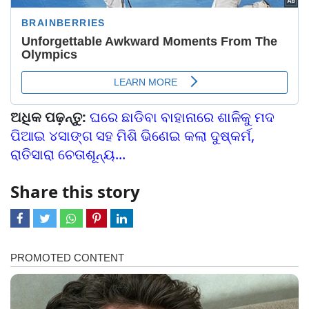
ଅଧିକ ପଢ଼ନ୍ତୁ:
ଘରେ ଛାଡିବା ବାହାନାରେ ଶାଳିକୁ ମଦ
ପିଆଇ ୪ସାଙ୍ଗ ସହ ମିଶି ଭିଣେଇ କଲା ଦୁଷ୍କର୍ମ,
ରାତିସାରା ଚେତାଶୂନ୍ୟ...
Share this story