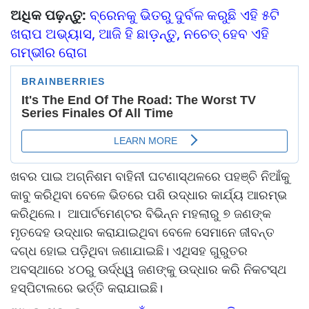
ଅଧିକ ପଢ଼ନ୍ତୁ:
ବ୍ରେନକୁ ଭିତରୁ ଦୁର୍ବଳ କରୁଛି ଏହି ୫ଟି
ଖରାପ ଅଭ୍ୟାସ, ଆଜି ହି ଛାଡ଼ନ୍ତୁ, ନଚେତ୍ ହେବ ଏହି
ଗମ୍ଭୀର ରୋଗ
ଖବର ପାଇ ଅଗ୍ନିଶମ ବାହିନୀ ଘଟଣାସ୍ଥଳରେ ପହଞ୍ଚି ନିଆଁକୁ
କାବୁ କରିଥିବା ବେଳେ ଭିତରେ ପଶି ଉଦ୍ଧାର କାର୍ଯ୍ୟ ଆରମ୍ଭ
କରିଥିଲେ। ଆପାର୍ଟମେଣ୍ଟର ବିଭିନ୍ନ ମହଲାରୁ ୭ ଜଣଙ୍କ
ମୃତଦେହ ଉଦ୍ଧାର କରାଯାଇଥିବା ବେଳେ ସେମାନେ ଜୀବନ୍ତ
ଦଗ୍ଧ ହୋଇ ପଡ଼ିଥିବା ଜଣାଯାଇଛି। ଏଥିସହ ଗୁରୁତର
ଅବସ୍ଥାରେ ୪୦ରୁ ଊର୍ଦ୍ଧ୍ୱ ଜଣଙ୍କୁ ଉଦ୍ଧାର କରି ନିକଟସ୍ଥ
ହସ୍ପିଟାଲରେ ଭର୍ତ୍ତି କରାଯାଇଛି।