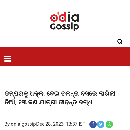
ଓଡିଶା
ଦେଶ-
ପଲିଟିକ୍ସ
ପ୍ରଶାସନ
ସ୍ୱାସ୍ଥ୍ୟ
ଗସିପ
ମନୋରଞ୍ଜନ
କ୍ରାଇମ
ଲାଇଫ
ସମସ୍ୟା
ଟେକ୍ନୋଲୋଜି
ଶିକ୍ଷା
ବିଜ୍ଞାନ
ଖେଳ
ବିଦେଶ
ସ୍ପେଶାଲ
ଷ୍ଟାଇଲ
ଡମ୍ପରକୁ ଧକ୍କା ଦେଇ ଚଳନ୍ତା ବସରେ ଲାଗିଲା
ନିଆଁ, ୧୩ ଜଣ ଯାତ୍ରୀ ଜୀବନ୍ତ ଦଗ୍ଧ
By odia gossip
Dec 28, 2023, 13:37 IST