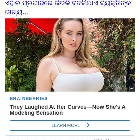
ଏହାର ପ୍ରଭାବରେ କିଭଳି ବଦଳିଯାଏ ବ୍ୟକ୍ତିଙ୍କ
ଭାଗ୍ୟ...