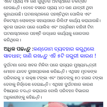
ଏବେ ପ୍ରାୟ ୧୫ ଜଣ ଗୁରୁତର ଅବସ୍ଥାରେ ଚିକିତ୍ସିତ
ହେଉଛନ୍ତି। ତେବେ ବସରେ ପ୍ରାୟ ୪୦ ଜଣ ଯାତ୍ରୀ ଥିବା
କୁହାଯାଉଛି। ଘଟଣାସ୍ଥଳରେ ପହଞ୍ଚିଥିବା ପୋଲିସ ଏବଂ
ନିକଟସ୍ଥ ଲୋକଙ୍କ ସହାୟତାରେ ରିଲିଫ କାର୍ଯ୍ୟ କରାଯାଉଛି।
ସୂଚନା ପାଇବା ପରେ ପୋଲିସ ଏବଂ ଅଗ୍ନିଶମ ବାହିନୀ ଟିମ
ଘଟଣାସ୍ଥଳରେ ପହଞ୍ଚିି ଉଦ୍ଧାର କାର୍ଯ୍ୟକୁ ଜୋରଦାର
କରିଥିଲେ।
ଅଧିକ ପଢନ୍ତୁ :
କଣ୍ଡୋମ ବ୍ୟବହାର କରୁଥିଲେ
ସାବଧାନ; ଜାଣି ରଖନ୍ତୁ ଏହି ୫ଟି ଜରୁରୀ କାରଣ !
ଦୁର୍ଘଟଣା ନେଇ ଖବର ମିଳିବା ପରେ ରାଜ୍ୟର ମୁଖ୍ୟମନ୍ତ୍ରୀ
ମୋହନ ଯାଦବ ଦୁଃଖପ୍ରକାଶ କରିଛନ୍ତି। ଏଥିସହ ମୃତକଙ୍କ
ପରିବାରକୁ ୪ ଲକ୍ଷ ଟଙ୍କା ଏବଂ ଆହତଙ୍କୁ ୫୦ ହଜାର ଟଙ୍କା
ଦେବାକୁ ନିର୍ଦ୍ଦେଶ ଦେଇଛନ୍ତି। ଏଥିସହ ଦୁର୍ଘଟଣାର କାରଣ
ବିଷୟରେ ତଦନ୍ତ କରାଯାଉ ବୋଲି ପରିବହନ ବିଭାଗର
ଅଧିକାରୀଙ୍କୁ କହିଛନ୍ତି।