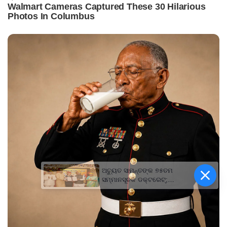
ଅଚ୍ୟୁତ ସାମନ୍ତଙ୍କ ୭୫ତମ
ସମ୍ମାନସୂଚକ ଡକ୍ଟରେଟ୍‌;
ମହାରାଜା ଗଙ୍ଗା ସିଂହ
ବିଶ୍ୱବିଦ୍ୟାଳୟ ପକ୍ଷରୁ
ସମ୍ମାନିତ