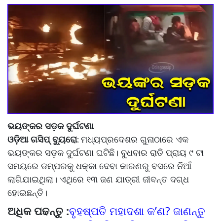
ଭୟଙ୍କର ସଡ଼କ ଦୁର୍ଘଟଣା
ଓଡ଼ିଆ ଗସିପ୍ ବ୍ୟୁରୋ
ମଧ୍ୟପ୍ରଦେଶର ଗୁନାଠାରେ ଏକ
:
ଭୟଙ୍କର ସଡ଼କ ଦୁର୍ଘଟଣା ଘଟିଛି। ବୁଧବାର ରାତି ପ୍ରାୟ ୯ ଟା
ସମୟରେ ଡମ୍ପରକୁ ଧକ୍କା ଦେବା କାରଣରୁ ବସରେ ନିଆଁ
ଲାଗିଯାଇଥିଲା। ଏଥିରେ ୧୩ ଜଣ ଯାତ୍ରୀ ଜୀବନ୍ତ ଦଗ୍ଧ
ହୋଇଛନ୍ତି।
ଅଧିକ ପଢନ୍ତୁ :
ବୃହଷ୍ପତି ମହାଦଶା କ’ଣ? ଜାଣନ୍ତୁ