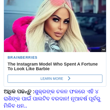
ଅଧିକ ପଢନ୍ତୁ :
ଶୁକ୍ରଙ୍କ ଚଳନ ଫଳରେ ଏହି ୪
ରାଶିଙ୍କ ପାଇଁ ପାଲଟିବ ବରଦାନ! ନୂଆବର୍ଷ ପୂର୍ବରୁ
ମିଳିବ ଧନ..