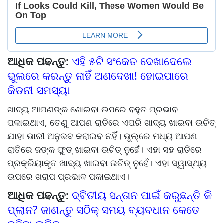
ଆଧିକ ପଢନ୍ତୁ:
ଏହି ୫ଟି ସଂକେତ ଦେଖାଦେଲେ
ଭୁଲରେ କରନ୍ତୁ ନାହିଁ ଅଣଦେଖା! ହୋଇପାରେ
କିଡନୀ ସମସ୍ୟା
ଖାଦ୍ୟ ଆପଣଙ୍କ ଶୋଇବା ଉପରେ ବହୁତ ପ୍ରଭାବ
ପକାଇଥାଏ, ତେଣୁ ଆପଣ ରାତିରେ ଏପରି ଖାଦ୍ୟ ଖାଇବା ଉଚିତ୍
ଯାହା ଭାରୀ ଅନୁଭବ କରାଇବ ନାହିଁ। ଭୁଲ୍‌ରେ ମଧ୍ୟ ଆପଣ
ରାତିରେ ଜଙ୍କ ଫୁଡ୍ ଖାଇବା ଉଚିତ୍ ନୁହେଁ। ଏହା ସହ ରାତିରେ
ପ୍ରକ୍ରିୟାକୃତ ଖାଦ୍ୟ ଖାଇବା ଉଚିତ୍ ନୁହେଁ। ଏହା ସ୍ୱାସ୍ଥ୍ୟ
ଉପରେ ଖରାପ ପ୍ରଭାବ ପକାଇଥାଏ।
ଆଧିକ ପଢନ୍ତୁ:
ଦ୍ବିତୀୟ ସନ୍ତାନ ପାଇଁ କରୁଛନ୍ତି କି
ପ୍ଲାନ? ଜାଣନ୍ତୁ ସଠିକ୍ ସମୟ ବ୍ୟବଧାନ କେତେ