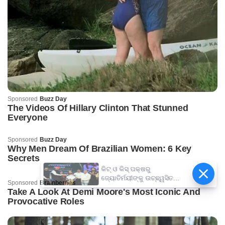
କିଟ୍‍ ଓ କିସ୍‍ ପକ୍ଷରୁ
ଜ୍ୟୋତିର୍ମୟୀଙ୍କୁ ଉଚ୍ଛ୍ୱସିତ
ସମ୍ବର୍ଦ୍ଧନା; ୫ଲକ୍ଷ ଟଙ୍କାର
ପ୍ରୋତ୍ସାହନ ରାଶି ପ୍ରଦାନ