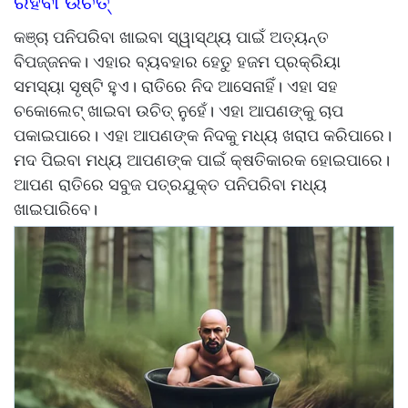
ରହିବା ଉଚିତ୍
କଞ୍ଚା ପନିପରିବା ଖାଇବା ସ୍ୱାସ୍ଥ୍ୟ ପାଇଁ ଅତ୍ୟନ୍ତ
ବିପଜ୍ଜନକ। ଏହାର ବ୍ୟବହାର ହେତୁ ହଜମ ପ୍ରକ୍ରିୟା
ସମସ୍ୟା ସୃଷ୍ଟି ହୁଏ। ରାତିରେ ନିଦ ଆସେନାହିଁ। ଏହା ସହ
ଚକୋଲେଟ୍ ଖାଇବା ଉଚିତ୍ ନୁହେଁ। ଏହା ଆପଣଙ୍କୁ ଚାପ
ପକାଇପାରେ। ଏହା ଆପଣଙ୍କ ନିଦକୁ ମଧ୍ୟ ଖରାପ କରିପାରେ।
ମଦ ପିଇବା ମଧ୍ୟ ଆପଣଙ୍କ ପାଇଁ କ୍ଷତିକାରକ ହୋଇପାରେ।
ଆପଣ ରାତିରେ ସବୁଜ ପତ୍ରଯୁକ୍ତ ପନିପରିବା ମଧ୍ୟ
ଖାଇପାରିବେ।