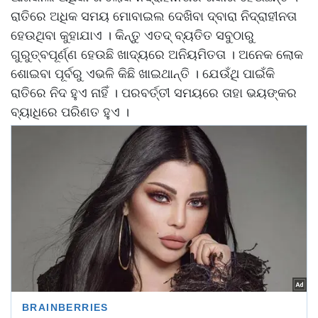
ରାତିରେ ଅଧିକ ସମୟ ମୋବାଇଲ ଦେଖିବା ଦ୍ବାରା ନିଦ୍ରାହୀନତା
ହେଉଥିବା କୁହାଯାଏ । କିନ୍ତୁ ଏତଦ୍ ବ୍ୟତିତ ସବୁଠାରୁ
ଗୁରୁତ୍ବପୂର୍ଣ୍ଣ ହେଉଛି ଖାଦ୍ୟରେ ଅନିୟମିତତା । ଅନେକ ଲୋକ
ଶୋଇବା ପୂର୍ବରୁ ଏଭଳି କିଛି ଖାଇଥାନ୍ତି । ଯେଉଁଥି ପାଇଁକି
ରାତିରେ ନିଦ ହୁଏ ନାହିଁ । ପରବର୍ତ୍ତୀ ସମୟରେ ତାହା ଭୟଙ୍କର
ବ୍ୟାଧିରେ ପରିଣତ ହୁଏ ।