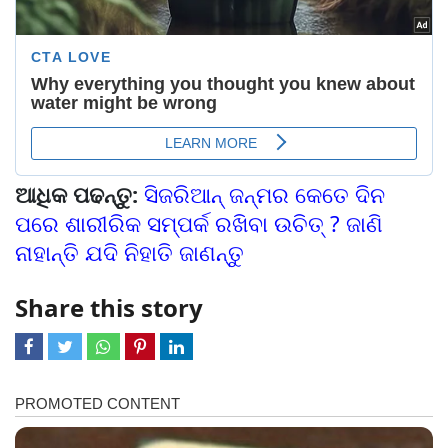
ଆଧିକ ପଢନ୍ତୁ:
ସିଜରିଆନ୍ ଜନ୍ମର କେତେ ଦିନ
ପରେ ଶାରୀରିକ ସମ୍ପର୍କ ରଖିବା ଉଚିତ୍ ? ଜାଣି
ନାହାନ୍ତି ଯଦି ନିହାତି ଜାଣନ୍ତୁ
Share this story