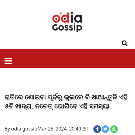
ଓଡିଶା
ଦେଶ-
ପଲିଟିକ୍ସ
ପ୍ରଶାସନ
ସ୍ୱାସ୍ଥ୍ୟ
ଗସିପ
ମନୋରଞ୍ଜନ
କ୍ରାଇମ
ଲାଇଫ
ସମସ୍ୟା
ଟେକ୍ନୋଲୋଜି
ଶିକ୍ଷା
ବିଜ୍ଞାନ
ଖେଳ
ବିଦେଶ
ସ୍ପେଶାଲ
ଷ୍ଟାଇଲ
ରାତିରେ ଶୋଇବା ପୂର୍ବରୁ ଭୁଲରେ ବି ଖାଆନ୍ତୁନି ଏହି
୫ଟି ଖାଦ୍ୟ, ନଚେତ୍ ଭୋଗିବେ ଏହି ସମସ୍ୟା
By odia gossip
Mar 25, 2024, 20:40 IST