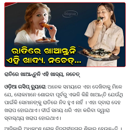
ରାତିରେ ଖାଆନ୍ତୁନି ଏହି ଖାଦ୍ୟ, ନଚେତ୍
ଓଡ଼ିଆ ଗସିପ୍ ବ୍ୟୁରୋ
ଅନେକ ସମୟରେ ଏହା ଦେଖିବାକୁ ମିଳେ
:
ଯେ, ଲୋକମାନେ ଶୋଇବା ପୂର୍ବରୁ ଏଭଳି କିଛି ଖାଆନ୍ତି ଯେଉଁଥି
ପାଇଁକି ସେମାନଙ୍କୁ ରାତିରେ ନିଦ ହୁଏ ନାହିଁ । ଏହା ଦ୍ବାରା ଦେହ
ଖରାପ ହୋଇଥାଏ। ଦୀର୍ଘ ସମୟ ଧରି ଏହା କରିବା ଦ୍ୱାରା
ସ୍ବାସ୍ଥ୍ୟ ଖରାପ ହୋଇଥାଏ।
ଆଜିକାଲି ଅଧିକାଂଶ ଲୋକ ନିଦ୍ରାହୀନତାର ଶିକାର ହେଉଛନ୍ତି ।