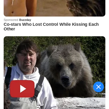
କିଟ୍‍ ଓ କିସ୍‍ ପକ୍ଷରୁ
ଜ୍ୟୋତିର୍ମୟୀଙ୍କୁ ଉଚ୍ଛ୍ୱସିତ
ସମ୍ବର୍ଦ୍ଧନା; ୫ଲକ୍ଷ ଟଙ୍କାର
ପ୍ରୋତ୍ସାହନ ରାଶି ପ୍ରଦାନ