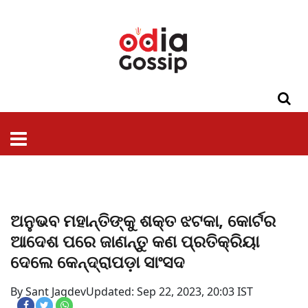
ଓଡିଶା
ଦେଶ-
ପଲିଟିକ୍ସ
ପ୍ରଶାସନ
ସ୍ୱାସ୍ଥ୍ୟ
ଗସିପ
ମନୋରଞ୍ଜନ
କ୍ରାଇମ
ଲାଇଫ
ସମସ୍ୟା
ଟେକ୍ନୋଲୋଜି
ଶିକ୍ଷା
ବିଜ୍ଞାନ
ଖେଳ
ବିଦେଶ
ସ୍ପେଶାଲ
ଷ୍ଟାଇଲ
ଅନୁଭବ ମହାନ୍ତିଙ୍କୁ ଶକ୍ତ ଝଟକା, କୋର୍ଟର
ଆଦେଶ ପରେ ଜାଣନ୍ତୁ କଣ ପ୍ରତିକ୍ରିୟା
ଦେଲେ କେନ୍ଦ୍ରାପଡ଼ା ସାଂସଦ
By Sant Jagdev
Updated: Sep 22, 2023, 20:03 IST