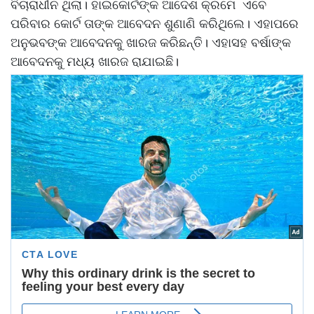
ବିଚାରାଧୀନ ଥିଲା। ହାଇକୋର୍ଟଙ୍କ ଆଦେଶ କ୍ରମେ ଏବେ
ପରିବାର କୋର୍ଟ ତାଙ୍କ ଆବେଦନ ଶୁଣାଣି କରିଥିଲେ। ଏହାପରେ
ଅନୁଭବଙ୍କ ଆବେଦନକୁ ଖାରଜ କରିଛନ୍ତି। ଏହାସହ ବର୍ଷାଙ୍କ
ଆବେଦନକୁ ମଧ୍ୟ ଖାରଜ ରାଯାଇଛି।