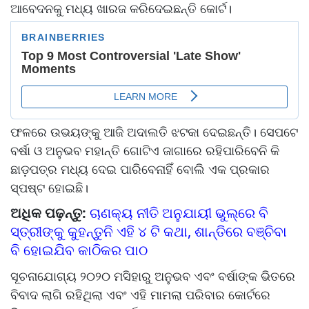
ଆବେଦନକୁ ମଧ୍ୟ ଖାରଜ କରିଦେଇଛନ୍ତି କୋର୍ଟ।
ଫଳରେ ଉଭୟଙ୍କୁ ଆଜି ଅଦାଲତି ଝଟକା ଦେଇଛନ୍ତି। ସେପଟେ
ବର୍ଷା ଓ ଅନୁଭବ ମହାନ୍ତି ଗୋଟିଏ ଜାଗାରେ ରହିପାରିବେନି କି
ଛାଡ଼ପତ୍ର ମଧ୍ୟ ଦେଇ ପାରିବେନାହିଁ ବୋଲି ଏକ ପ୍ରକାର
ସ୍ପଷ୍ଟ ହୋଇଛି।
ଅଧିକ ପଢ଼ନ୍ତୁ:
ଚାଣକ୍ୟ ନୀତି ଅନୁଯାୟୀ ଭୁଲ୍‌ରେ ବି
ସ୍ତ୍ରୀଙ୍କୁ କୁହନ୍ତୁନି ଏହି ୪ ଟି କଥା, ଶାନ୍ତିରେ ବଞ୍ଚିବା
ବି ହୋଇଯିବ କାଠିକର ପାଠ
ସୂଚନାଯୋଗ୍ୟ ୨୦୨୦ ମସିହାରୁ ଅନୁଭବ ଏବଂ ବର୍ଷାଙ୍କ ଭିତରେ
ବିବାଦ ଲାଗି ରହିଥିଲା ଏବଂ ଏହି ମାମଲା ପରିବାର କୋର୍ଟରେ