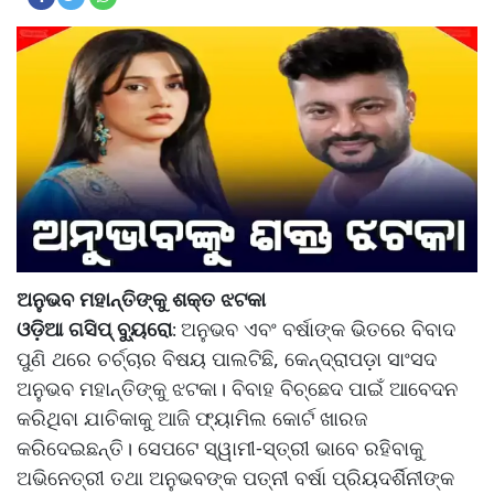
ଅନୁଭବ ମହାନ୍ତିଙ୍କୁ ଶକ୍ତ ଝଟକା
ଓଡ଼ିଆ ଗସିପ୍ ବ୍ୟୁରୋ
ଅନୁଭବ ଏବଂ ବର୍ଷାଙ୍କ ଭିତରେ ବିବାଦ
:
ପୁଣି ଥରେ ଚର୍ଚ୍ଚାର ବିଷୟ ପାଲଟିଛି, କେନ୍ଦ୍ରାପଡ଼ା ସାଂସଦ
ଅନୁଭବ ମହାନ୍ତିଙ୍କୁ ଝଟକା। ବିବାହ ବିଚ୍ଛେଦ ପାଇଁ ଆବେଦନ
କରିଥିବା ଯାଚିକାକୁ ଆଜି ଫ୍ୟାମିଲ କୋର୍ଟ ଖାରଜ
କରିଦେଇଛନ୍ତି। ସେପଟେ ସ୍ୱାମୀ-ସ୍ତ୍ରୀ ଭାବେ ରହିବାକୁ
ଅଭିନେତ୍ରୀ ତଥା ଅନୁଭବଙ୍କ ପତ୍ନୀ ବର୍ଷା ପ୍ରିୟଦର୍ଶିନୀଙ୍କ