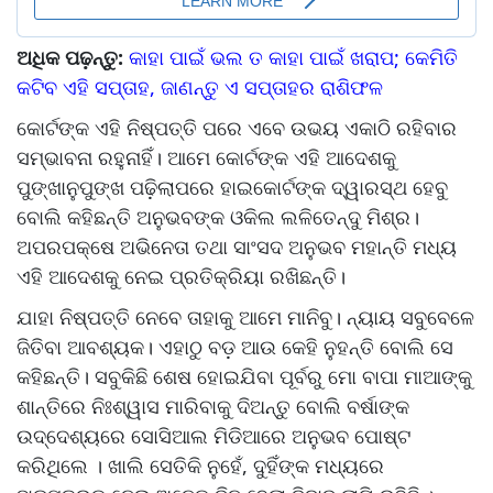
ଅଧିକ ପଢ଼ନ୍ତୁ:
କାହା ପାଇଁ ଭଲ ତ କାହା ପାଇଁ ଖରାପ; କେମିତି
କଟିବ ଏହି ସପ୍ତାହ, ଜାଣନ୍ତୁ ଏ ସପ୍ତାହର ରାଶିଫଳ
କୋର୍ଟଙ୍କ ଏହି ନିଷ୍ପତ୍ତି ପରେ ଏବେ ଉଭୟ ଏକାଠି ରହିବାର
ସମ୍ଭାବନା ରହୁନାହିଁ। ଆମେ କୋର୍ଟଙ୍କ ଏହି ଆଦେଶକୁ
ପୁଙ୍ଖାନୁପୁଙ୍ଖ ପଢ଼ିଲାପରେ ହାଇକୋର୍ଟଙ୍କ ଦ୍ୱାରସ୍ଥ ହେବୁ
ବୋଲି କହିଛନ୍ତି ଅନୁଭବଙ୍କ ଓକିଲ ଲଳିତେନ୍ଦୁ ମିଶ୍ର।
ଅପରପକ୍ଷେ ଅଭିନେତା ତଥା ସାଂସଦ ଅନୁଭବ ମହାନ୍ତି ମଧ୍ୟ
ଏହି ଆଦେଶକୁ ନେଇ ପ୍ରତିକ୍ରିୟା ରଖିଛନ୍ତି।
ଯାହା ନିଷ୍ପତ୍ତି ନେବେ ତାହାକୁ ଆମେ ମାନିବୁ। ନ୍ୟାୟ ସବୁବେଳେ
ଜିତିବା ଆବଶ୍ୟକ। ଏହାଠୁ ବଡ଼ ଆଉ କେହି ନୁହନ୍ତି ବୋଲି ସେ
କହିଛନ୍ତି। ସବୁକିଛି ଶେଷ ହୋଇଯିବା ପୂର୍ବରୁ ମୋ ବାପା ମାଆଙ୍କୁ
ଶାନ୍ତିରେ ନିଃଶ୍ୱାସ ମାରିବାକୁ ଦିଅନ୍ତୁ ବୋଲି ବର୍ଷାଙ୍କ
ଉଦ୍ଦେଶ୍ୟରେ ସୋସିଆଲ ମିଡିଆରେ ଅନୁଭବ ପୋଷ୍ଟ
କରିଥିଲେ । ଖାଲି ସେତିକି ନୁହେଁ, ଦୁହିଁଙ୍କ ମଧ୍ୟରେ