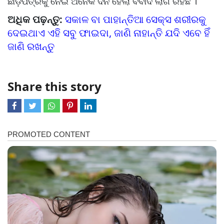
ଛାଡ଼ପତ୍ରକୁ ନେଇ ଅନେକ ଦିନ ହେଲା ବିବାଦ ଲାଗି ରହିଛି ।
ଅଧିକ ପଢ଼ନ୍ତୁ:
ସକାଳ ବା ପାହାନ୍ତିଆ ସେକ୍ସ ଶରୀରକୁ
ଦେଇଥାଏ ଏହି ସବୁ ଫାଇଦା, ଜାଣି ନାହାନ୍ତି ଯଦି ଏବେ ହିଁ
ଜାଣି ରଖନ୍ତୁ
Share this story