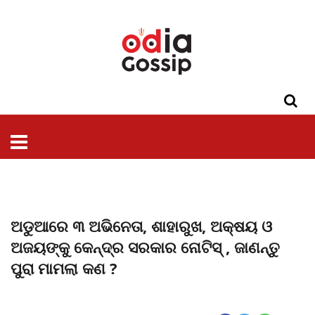
ଓଡିଶା
ଦେଶ-
ପଲିଟିକ୍ସ
ପ୍ରଶାସନ
ସ୍ୱାସ୍ଥ୍ୟ
ଗସିପ
ମନୋରଞ୍ଜନ
କ୍ରାଇମ
ଲାଇଫ
ସମସ୍ୟା
ଟେକ୍ନୋଲୋଜି
ଶିକ୍ଷା
ବିଜ୍ଞାନ
ଖେଳ
ବିଦେଶ
ସ୍ପେଶାଲ
ଷ୍ଟାଇଲ
ଅଡୁଆରେ ୩ ଅଭିନେତା, ଶାହାରୁଖ, ଅକ୍ଷୟ ଓ
ଅଜୟଙ୍କୁ କେନ୍ଦ୍ର ସରକାର ନୋଟିସ୍ , ଜାଣନ୍ତୁ
ପୁରା ମାମଲା କଣ ?