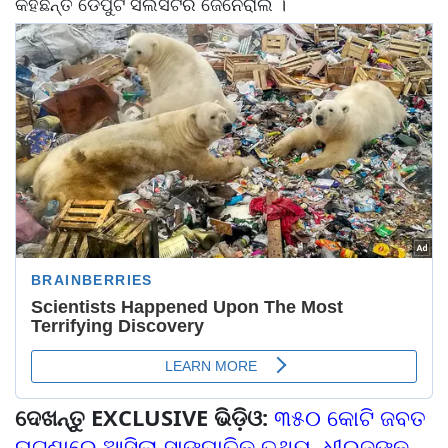
କହିଛନ୍ତି ଡେପୁଟି ସଲିସିଟର ଜେନେରାଲ ।
ଦେଖନ୍ତୁ EXCLUSIVE ଭିଡ଼ିଓ:
୩୫୦ କୋଟି ଜବତ
ଘଟଣାରେ ଆସିଲା ସାଙ୍ଘାତିକ ତଥ୍ୟ, ଧୀରଜଙ୍କୁ