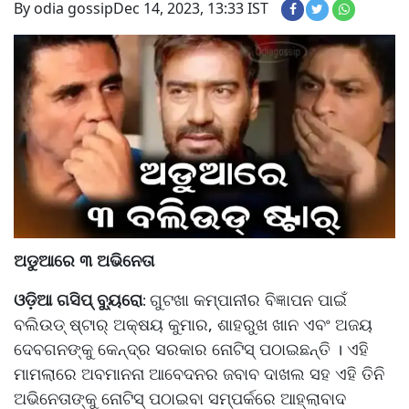
By odia gossip
Dec 14, 2023, 13:33 IST
ଅଡୁଆରେ ୩ ଅଭିନେତା
ଓଡ଼ିଆ ଗସିପ୍ ବ୍ୟୁରୋ
ଗୁଟଖା କମ୍ପାନୀର ବିଜ୍ଞାପନ ପାଇଁ
:
ବଲିଉଡ୍ ଷ୍ଟାର୍ ଅକ୍ଷୟ କୁମାର, ଶାହରୁଖ ଖାନ ଏବଂ ଅଜୟ
ଦେବଗନଙ୍କୁ କେନ୍ଦ୍ର ସରକାର ନୋଟିସ୍ ପଠାଇଛନ୍ତି । ଏହି
ମାମଲାରେ ଅବମାନନା ଆବେଦନର ଜବାବ ଦାଖଲ ସହ ଏହି ତିନି
ଅଭିନେତାଙ୍କୁ ନୋଟିସ୍ ପଠାଇବା ସମ୍ପର୍କରେ ଆହ୍ଲାବାଦ