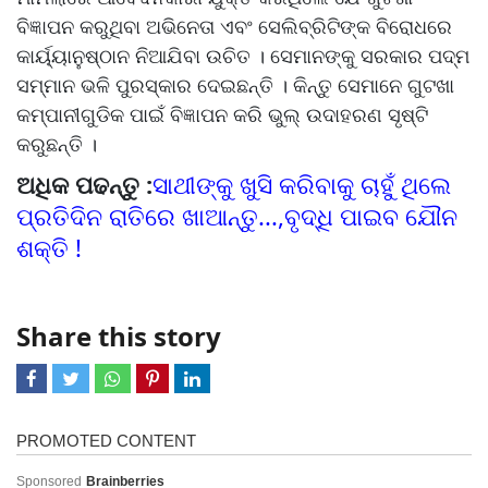
ବିଜ୍ଞାପନ କରୁଥିବା ଅଭିନେତା ଏବଂ ସେଲିବ୍ରିଟିଙ୍କ ବିରୋଧରେ
କାର୍ୟ୍ୟାନୁଷ୍ଠାନ ନିଆଯିବା ଉଚିତ । ସେମାନଙ୍କୁ ସରକାର ପଦ୍ମ
ସମ୍ମାନ ଭଳି ପୁରସ୍କାର ଦେଇଛନ୍ତି । କିନ୍ତୁ ସେମାନେ ଗୁଟଖା
କମ୍ପାନୀଗୁଡିକ ପାଇଁ ବିଜ୍ଞାପନ କରି ଭୁଲ୍ ଉଦାହରଣ ସୃଷ୍ଟି
କରୁଛନ୍ତି ।
ଅଧିକ ପଢନ୍ତୁ :
ସାଥୀଙ୍କୁ ଖୁସି କରିବାକୁ ଚାହୁଁ ଥିଲେ
ପ୍ରତିଦିନ ରାତିରେ ଖାଆନ୍ତୁ...,ବୃଦ୍ଧି ପାଇବ ଯୌନ
ଶକ୍ତି !
Share this story