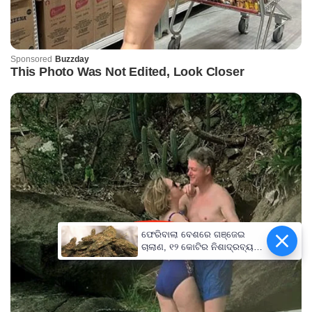
ଫେରିବାଲା ବେଶରେ ଗଞ୍ଜେଇ
ଚାଲାଣ, ୧୨ କୋଟିର ନିଶାଦ୍ରବ୍ୟ
ଜବତ