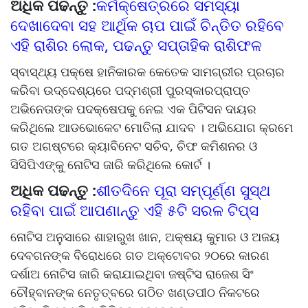
ଅଧିକ ପଢନ୍ତୁ :
କର୍ମକ୍ଷେତ୍ରରେ ସମସ୍ୟା
ଦେଖାଦେବା ସହ ଆର୍ଥିକ ଚାପ ପାଇଁ ଚିନ୍ତିତ ରହିବେ
ଏହି ରାଶିର ଲୋକ, ପଢନ୍ତୁ ସପ୍ତାହିକ ରାଶିଫଳ
ସ୍ବାସ୍ଥ୍ୟ ପକ୍ଷେ ହାନିକାରକ କେତେକ ସାମଗ୍ରୀର ପ୍ରଚାର
କରିବା ଉଦ୍ଦେଶ୍ୟରେ ପଦ୍ମଶ୍ରୀ ପୁରସ୍କାରପ୍ରାପ୍ତ
ଅଭିନେତାଙ୍କ ପଦକ୍ଷେପକୁ ନେଇ ଏକ ପିଟିସନ ଦାୟର
କରିଥିଲେ ଆଡଭୋକେଟ ମୋତିଲା ଯାଦବ । ଅଭିଯୋଗ କ୍ରମେ
ଗତ ଅଗଷ୍ଟରେ କ୍ୟାବିନେଟ ସଚିବ, ଚିଫ କମିଶନର ଓ
ସିସିପିଏଙ୍କୁ ନୋଟିସ ଜାରି କରିଥିଲେ କୋର୍ଟ ।
ଅଧିକ ପଢନ୍ତୁ :
ଶୀତଦିନେ ପୂରା ସମ୍ପୂର୍ଣ୍ଣ ସୁସ୍ଥ
ରହିବା ପାଇଁ ଆପଣାନ୍ତୁ ଏହି ୫ଟି ସରଳ ଟିପ୍ସ
ନୋଟିସ ଅନୁସାରେ ଶାହାରୁଖ ଖାନ, ଅକ୍ଷୟ କୁମାର ଓ ଅଜୟ
ଦେବଗନଙ୍କ ବିରୋଧରେ ଗତ ଅକ୍ଟୋବର ୨୦ରେ କାରଣ
ଦର୍ଶାଅ ନୋଟିସ ଜାରି କରାଯାଇଥିବା ଜଷ୍ଟିସ ରାଜେଶ ସିଂ
ଚୌହ୍ବାନଙ୍କ ନେତୃତ୍ବରେ ଗଠିତ ଖଣ୍ଡପୀଠ ନିକଟରେ