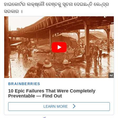
ହାଇକୋର୍ଟର ଲକ୍ଷ୍ନୌ ବେଞ୍ଚକୁ ସୂଚନା ଦେଇଛନ୍ତି କେନ୍ଦ୍ର
ସରକାର ।