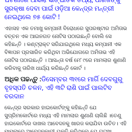
ସୁରକ୍ଷା ଦେବା ପାଇଁ ଓଡ଼ିଆ କେନ୍ଦ୍ର ମନ୍ତ୍ରୀ
ନେଇଥିଲେ ୭୫ କୋଟି !
ଏହାସହ ଏକ ତମାଖୁ କମ୍ପାନୀ ବିରୋଧରେ ସୁପରଷ୍ଟାର ଅମିତାଭ
ବଚ୍ଚନ ଏକ ଆଇନଗତ ନୋଟିସ ପଠାଇଛନ୍ତି ବୋଲି ସେ
କହିଛନ୍ତି । କଣ୍ଟ୍ରାକ୍ଟ ସରିଯାଇଥିଲେ ମଧ୍ୟ କମ୍ପାନୀ ଏକ
ବିଜ୍ଞାପନ ପ୍ରସାରିତ କରିଥିବା ଅଭିଯୋଗରେ ଅମିତାଭ ଏହି
ନୋଟିସ ପଠାଇଛନ୍ତି । ଆସନ୍ତା ବର୍ଷ ମେ’ ୯ରେ ମାମଲାର ଶୁଣାଣି
କରିବାକୁ ତାରିଖ ଧାର୍ଯ୍ୟ କରିଛନ୍ତି କୋର୍ଟ ।
ଅଧିକ ପଢନ୍ତୁ :
ଡିସେମ୍ବର ୩୧ରେ ମାର୍ଗି ଦେବଗୁରୁ
ବୃହସ୍ପତି ଚଳନ, ଏହି ୩ଟି ରାଶି ପାଇଁ ପାଲଟିବ
ବରଦାନ
କେନ୍ଦ୍ର ସରକାର ହାଇକୋର୍ଟଙ୍କୁ କହିଛନ୍ତି ଯେ
ସୁପ୍ରିମକୋର୍ଟରେ ମଧ୍ୟ ଏହି ମାମଲାର ଶୁଣାଣି ଚାଲିଛି ।ତେଣୁ
ହାଇକୋର୍ଟରେ ଦାଖଲ ଆବେଦନକୁ ଖାରଜ କରାଯିବା ଉଚିତ। ଏହି
ମାମଲାରେ ଆବେଦନକାରୀ ଯୁକ୍ତି କରିଥିଲେ ଯେ ଗୁଟଖା