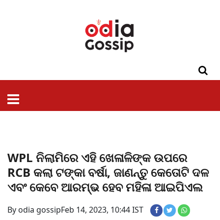
ଓଡିଶା
ଦେଶ-
ପଲିଟିକ୍ସ
ପ୍ରଶାସନ
ସ୍ୱାସ୍ଥ୍ୟ
ଗସିପ
ମନୋରଞ୍ଜନ
କ୍ରାଇମ
ଲାଇଫ
ସମସ୍ୟା
ଟେକ୍ନୋଲୋଜି
ଶିକ୍ଷା
ବିଜ୍ଞାନ
ଖେଳ
ବିଦେଶ
ସ୍ପେଶାଲ
ଷ୍ଟାଇଲ
WPL ନିଲାମିରେ ଏହି ଖେଳାଳିଙ୍କ ଉପରେ
RCB କଲା ଟଙ୍କା ବର୍ଷା, ଜାଣନ୍ତୁ କେତୋଟି ଦଳ
ଏବଂ କେବେ ଆରମ୍ଭ ହେବ ମହିଳା ଆଇପିଏଲ
By odia gossip
Feb 14, 2023, 10:44 IST