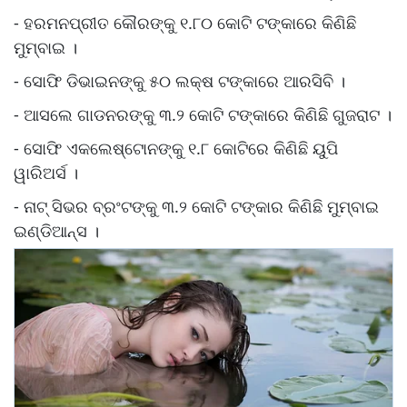
- ହରମନପ୍ରୀତ କୌରଙ୍କୁ ୧.୮୦ କୋଟି ଟଙ୍କାରେ କିଣିଛି
ମୁମ୍ବାଇ ।
- ସୋଫି ଡିଭାଇନଙ୍କୁ ୫୦ ଲକ୍ଷ ଟଙ୍କାରେ ଆରସିବି ।
- ଆସଲେ ଗାଡନରଙ୍କୁ ୩.୨ କୋଟି ଟଙ୍କାରେ କିଣିଛି ଗୁଜରାଟ ।
- ସୋଫି ଏକଲେଷ୍ଟୋନଙ୍କୁ ୧.୮ କୋଟିରେ କିଣିଛି ୟୁପି
ୱାରିଅର୍ସ ।
- ନାଟ୍ ସିଭର ବ୍ରଂଟଙ୍କୁ ୩.୨ କୋଟି ଟଙ୍କାର କିଣିଛି ମୁମ୍ବାଇ
ଇଣ୍ଡିଆନ୍ସ ।