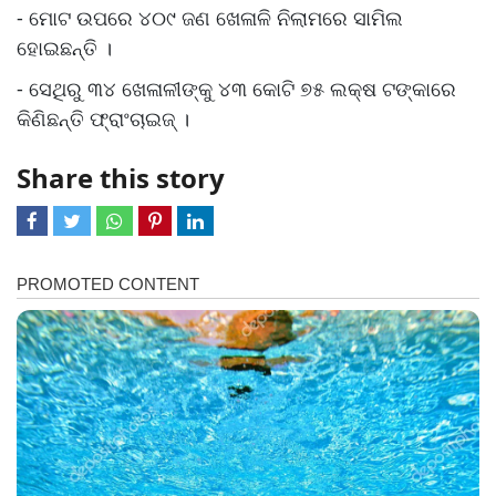
- ମୋଟ ଉପରେ ୪୦୯ ଜଣ ଖେଳାଳି ନିଲାମରେ ସାମିଲ
ହୋଇଛନ୍ତି ।
- ସେଥିରୁ ୩୪ ଖେଳାଳୀଙ୍କୁ ୪୩ କୋଟି ୭୫ ଲକ୍ଷ ଟଙ୍କାରେ
କିଣିଛନ୍ତି ଫ୍ରାଂଚାଇଜ୍ ।
Share this story