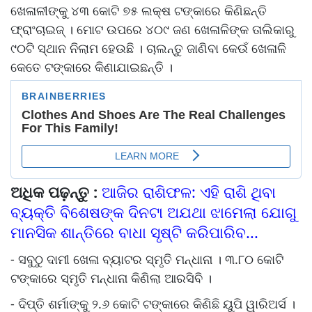
ଖେଳାଳୀଙ୍କୁ ୪୩ କୋଟି ୭୫ ଲକ୍ଷ ଟଙ୍କାରେ କିଣିଛନ୍ତି
ଫ୍ରାଂଚାଇଜ୍ । ମୋଟ ଉପରେ ୪୦୯ ଜଣ ଖେଳାଳିଙ୍କ ତାଲିକାରୁ
୯୦ଟି ସ୍ଥାନ ନିଲାମ ହେଉଛି । ଚାଲନ୍ତୁ ଜାଣିବା କେଉଁ ଖେଳାଳି
କେତେ ଟଙ୍କାରେ କିଣାଯାଇଛନ୍ତି ।
ଅଧିକ ପଢ଼ନ୍ତୁ :
ଆଜିର ରାଶିଫଳ: ଏହି ରାଶି ଥିବା
ବ୍ୟକ୍ତି ବିଶେଷଙ୍କ ଦିନଟା ଅଯଥା ଝାମେଲା ଯୋଗୁ
ମାନସିକ ଶାନ୍ତିରେ ବାଧା ସୃଷ୍ଟି କରିପାରିବ...
- ସବୁଠୁ ଦାମୀ ଖେଳା ବ୍ୟାଟର ସ୍ମୃତି ମନ୍ଧାନା । ୩.୮୦ କୋଟି
ଟଙ୍କାରେ ସ୍ମୃତି ମନ୍ଧାନା କିଣିଲା ଆରସିବି ।
- ଦିପ୍ତି ଶର୍ମାଙ୍କୁ ୨.୬ କୋଟି ଟଙ୍କାରେ କିଣିଛି ୟୁପି ୱାରିଅର୍ସ ।