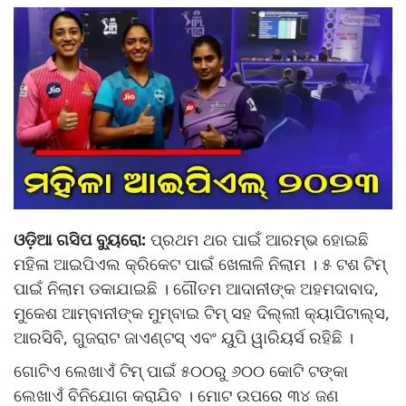
ଓଡ଼ିଆ ଗସିପ ବ୍ୟୁରୋ:
ପ୍ରଥମ ଥର ପାଇଁ ଆରମ୍ଭ ହୋଇଛି
ମହିଳା ଆଇପିଏଲ କ୍ରିକେଟ ପାଇଁ ଖେଳାଳି ନିଲାମ । ୫ ଟଶ ଟିମ୍
ପାଇଁ ନିଲାମ ଡକାଯାଇଛି । ଗୌତମ ଆଦାନୀଙ୍କ ଅହମଦାବାଦ,
ମୁକେଶ ଆମ୍ବାନୀଙ୍କ ମୁମ୍ବାଇ ଟିମ୍ ସହ ଦିଲ୍ଲୀ କ୍ୟାପିଟାଲ୍ସ,
ଆରସିବି, ଗୁଜରାଟ ଜାଏଣ୍ଟସ୍ ଏବଂ ୟୁପି ୱାରିୟର୍ସ ରହିଛି ।
ଗୋଟିଏ ଲେଖାଏଁ ଟିମ୍ ପାଇଁ ୫୦୦ରୁ ୬୦୦ କୋଟି ଟଙ୍କା
ଲେଖାଏଁ ବିନିଯୋଗ କରାଯିବ । ମୋଟ ଉପରେ ୩୪ ଜଣ