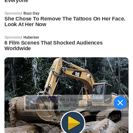
କିଟ୍‍ ଓ କିସ୍‍ ପକ୍ଷରୁ
ଜ୍ୟୋତିର୍ମୟୀଙ୍କୁ ଉଚ୍ଛ୍ୱସିତ
ସମ୍ବର୍ଦ୍ଧନା; ୫ଲକ୍ଷ ଟଙ୍କାର
ପ୍ରୋତ୍ସାହନ ରାଶି ପ୍ରଦାନ