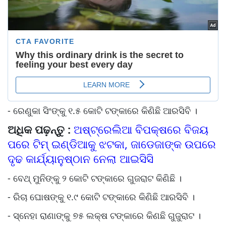
- ରେଣୁକା ସିଂଙ୍କୁ ୧.୫ କୋଟି ଟଙ୍କାରେ କିଣିଛି ଆରସିବି ।
ଅଧିକ ପଢ଼ନ୍ତୁ :
ଅଷ୍ଟ୍ରେଲିଆ ବିପକ୍ଷରେ ବିଜୟ
ପରେ ଟିମ୍‌ ଇଣ୍ଡିଆକୁ ଝଟକା, ଜାଡେଜାଙ୍କ ଉପରେ
ଦୃଢ କାର୍ଯ୍ୟାନୁଷ୍ଠାନ ନେଲା ଆଇସିସି
- ବେଥ୍ ମୁନିଙ୍କୁ ୨ କୋଟି ଟଙ୍କାରେ ଗୁଜରାଟ କିଣିଛି ।
- ରିଚା ଘୋଷଙ୍କୁ ୧.୯ କୋଟି ଟଙ୍କାରେ କିଣିଛି ଆରସିବି ।
- ସ୍ନେହା ରାଣାଙ୍କୁ ୭୫ ଲକ୍ଷ ଟଙ୍କାରେ କିଣଛି ଗୁଜୁରାଟ ।