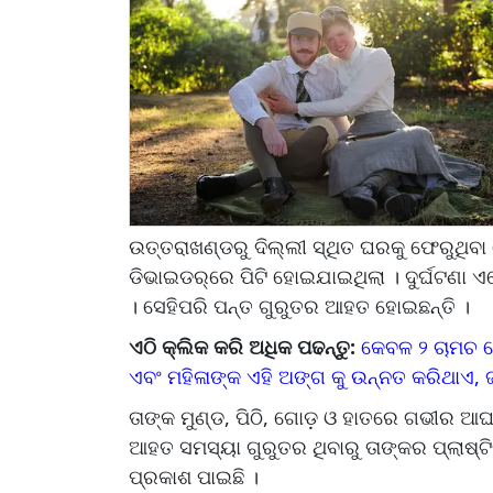
ଉତ୍ତରାଖଣ୍ଡରୁ ଦିଲ୍ଲୀ ସ୍ଥିତ ଘରକୁ ଫେରୁଥିବା ବ
ଡିଭାଇଡର୍‌ରେ ପିଟି ହୋଇଯାଇଥିଲା । ଦୁର୍ଘଟଣା ଏତ
। ସେହିପରି ପନ୍ତ ଗୁରୁତର ଆହତ ହୋଇଛନ୍ତି ।
ଏଠି କ୍ଲିକ କରି ଅଧିକ ପଢନ୍ତୁ:
କେବଳ ୨ ଚାମଚ ମ
ଏବଂ ମହିଳାଙ୍କ ଏହି ଅଙ୍ଗ କୁ ଉନ୍ନତ କରିଥାଏ, ଜା
ତାଙ୍କ ମୁଣ୍ଡ, ପିଠି, ଗୋଡ଼ ଓ ହାତରେ ଗଭୀର ଆଘାତ
ଆହତ ସମସ୍ୟା ଗୁରୁତର ଥିବାରୁ ତାଙ୍କର ପ୍ଲାଷ
ପ୍ରକାଶ ପାଇଛି ।