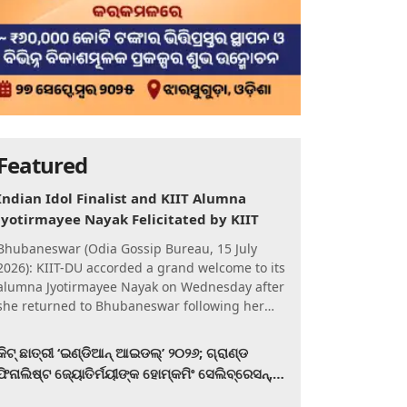
Featured
Indian Idol Finalist and KIIT Alumna
Jyotirmayee Nayak Felicitated by KIIT
Bhubaneswar (Odia Gossip Bureau, 15 July
2026): KIIT-DU accorded a grand welcome to its
alumna Jyotirmayee Nayak on Wednesday after
she returned to Bhubaneswar following her
qualification for the Gra
କିଟ୍‍ ଛାତ୍ରୀ ‘ଇଣ୍ଡିଆନ୍ ଆଇଡଲ୍‌’ ୨୦୨୬; ଗ୍ରାଣ୍ଡ
ଫିନାଲିଷ୍ଟ ଜ୍ୟୋତିର୍ମୟୀଙ୍କ ହୋମ୍‍କମିଂ ସେଲିବ୍ରେସନ୍‍,
କିଟରେ ଉଚ୍ଛ୍ୱସିତ ସମ୍ବର୍ଦ୍ଧନା