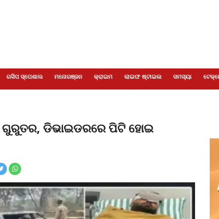
ଗସିପ ସ୍ପେଶାଲ
ମନୋରଞ୍ଜନ
କ୍ରାଇମ
ଲାଇଫ ଷ୍ଟାଇଲ
ସମସ୍ୟା
ଟେକ୍ନ
ତ ଗୁରୁତର, ଡିଭାଇଡରରେ ପିଟି ହୋଇ