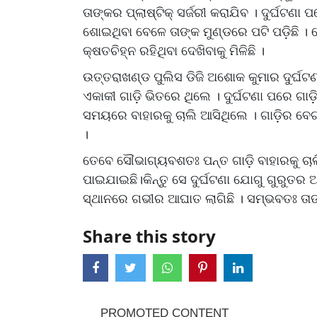
ତାଙ୍କର ପ୍ଲାଷ୍ଟିକ୍ ସର୍ଜରୀ କରାଯିବ । ଦୁର୍ଘଟ
ଶୋଇଥିବା ବେଳେ ତାଙ୍କ ମୁଣ୍ଡରେ ପଟି ପଡ଼ିଛି ।
କ୍ଷତଚିହ୍ନ ରହିଥିବା ଦେଖିବାକୁ ମିଳିଛି ।
ଉତ୍ତରାଖଣ୍ଡ ପୁଲିସ ଡିଜି ଅଶୋକ କୁମାର ଦୁର୍ଘଟଣା
ଏକାକୀ ଗାଡ଼ି ଭିତରେ ଥିଲେ । ଦୁର୍ଘଟଣା ପରେ ଗାଡ଼ିର
ସମୟରେ ବାହାରକୁ ଚାଲି ଆସିଥିଲେ । ଗାଡ଼ିର ବେଗ 
।
ତେବେ ସୌଭାଗ୍ୟବଶତଃ ପନ୍ତ ଗାଡ଼ି ବାହାରକୁ ଚାଲ
ପାଇଯାଇଛି।କିନ୍ତୁ ସେ ଦୁର୍ଘଟଣା ଯୋଗୁ ଗୁରୁତର 
ସ୍ଥାନରେ ଗଭୀର ଆଘାତ ଲାଗିଛି । ସମ୍ଭବତଃ ତାଙ
Share this story