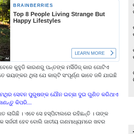
େଳେ କୁହୁଡି କାରଣରୁ ପନ୍ତଙ୍କ ମର୍ସିଡିଜ୍‌ କାର ଗୋଟିଏ
େ ଭୟଙ୍କର ଥିଲା ଯେ କାର୍‌ଟି ସଂପୂର୍ଣ୍ଣ ଭାବେ ଜଳି ଯାଇଛି
େଥିର ସେବନ ପୁରୁଷଙ୍କ ଯୌନ ଇଚ୍ଛା ଦୁଇ ଗୁଣିତ କରିଥାଏ
ଣନ୍ତୁ କିପରି...
 ଲାଗିଛି । ଏବେ ସେ ହସ୍ପିଟାଲରେ ରହିଛନ୍ତି । ତାଙ୍କ
୍ଟିକ ସର୍ଜରୀ ହେବ ବୋଲି ଜାତୀୟ ଗଣମାଧ୍ୟମରେ ଖବର