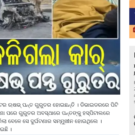
େଟର ଋଷଭ୍ ପନ୍ତ ଗୁରୁତର ହୋଇଛନ୍ତି । ଡିଭାଇଡରରେ ପିଟି
ର୍ଘଟଣା ପରେ ଗୁରୁତର ଅବସ୍ଥାରେ ପନ୍ତଙ୍କୁ ହସ୍ପିଟାଲରେ
 ଫେରିଲା ବେଳେ ସେ ଦୁର୍ଘଟଣାର ସମ୍ମୁଖୀନ ହୋଇଥିଲେ ।
ଇଛି ।