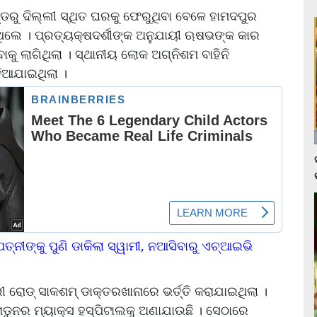
ରୁ ଦିଲ୍ଲୀ ସ୍ଥିତ ଘରକୁ ଫେରୁଥିବା ବେଳେ ହାମଦପୁର
ଇଥିଲେ । ପ୍ରତ୍ୟକ୍ଷଦର୍ଶୀଙ୍କ ଅନୁଯାୟୀ ଋଷଭଙ୍କ କାର
ାକୁ ଲାଗିଥିଲା । ସ୍ଥାନୀୟ ଲୋକ ଅଗ୍ନିଶମ ବାହିନି
ନିଆଯାଇଥିଲା ।
୍ନୀଙ୍କୁ ପୁଣି ଡାକିଲା ସ୍ୱାମୀ, ନଆସିବାରୁ ଏଚ୍‌ଆଇଭି
ୋଡ୍‌ ସାକଶମ୍ ଡାକ୍ତରଖାନାରେ ଭର୍ତ୍ତି କରାଯାଇଥିଲା ।
ାଡୁନର ମ୍ୟାକ୍ସ ହସ୍ପିଟାଲକୁ ଅଣାଯାଉଛି । ସେଠାରେ