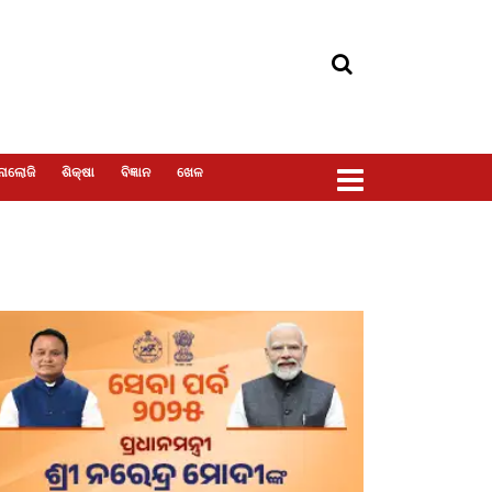
ୋଲୋଜି
ଶିକ୍ଷା
ବିଜ୍ଞାନ
ଖେଳ