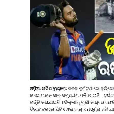
ଓଡ଼ିଆ ଗସିପ ବ୍ୟୁରୋ:
ସଡ଼କ ଦୁର୍ଘଟଣାରେ କ୍ରିକ
ହୋଇ ତାଙ୍କ କାର୍ ସମ୍ପୂର୍ଣ୍ଣ ଜଳି ଯାଇଛି । ଦୁ
ଭର୍ତ୍ତି କରାଯାଇଛି । ଦିଲ୍ଲୀରୁ ରୁର୍କୀ କାର୍‌ରେ
ଡିଭାଇଡରରେ ପିଟି ହୋଇ କାର୍ ସମ୍ପୂର୍ଣ୍ଣ ଜଳି ଯା