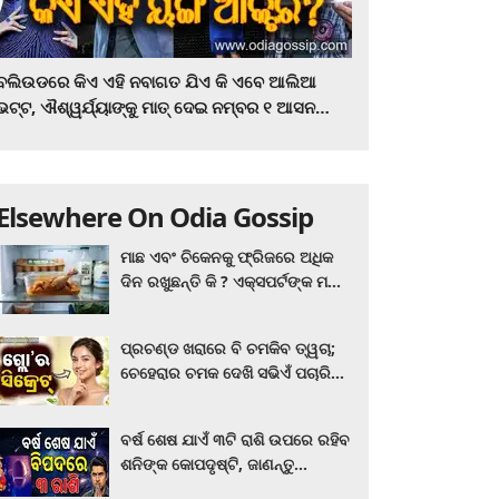
ବଲିଉଡରେ କିଏ ଏହି ନବାଗତ ଯିଏ କି ଏବେ ଆଲିଆ
ଭଟ୍ଟ, ଐଶ୍ୱର୍ଯ୍ୟାଙ୍କୁ ମାତ୍‌ ଦେଇ ନମ୍ବର ୧ ଆସନ
ହାତେଇଛନ୍ତି, ସିନେ ପ୍ରେମୀ ଏବେ ହିଁ ଜାଣି ନିଅନ୍ତୁ ...
Elsewhere On Odia Gossip
ମାଛ ଏବଂ ଚିକେନକୁ ଫ୍ରିଜରେ ଅଧିକ
ଦିନ ରଖୁଛନ୍ତି କି ? ଏକ୍ସପର୍ଟଙ୍କ ମତ
କିଛି ଏପରି ରହିଛି...
ପ୍ରଚଣ୍ଡ ଖରାରେ ବି ଚମକିବ ତ୍ୱଚା;
ଚେହେରାର ଚମକ ଦେଖି ସଭିଏଁ ପଚାରିବେ
ଗ୍ଲୋ’ର ସିକ୍ରେଟ! ଆପଣାନ୍ତୁ ଏହି...
ବର୍ଷ ଶେଷ ଯାଏଁ ୩ଟି ରାଶି ଉପରେ ରହିବ
ଶନିଙ୍କ କୋପଦୃଷ୍ଟି, ଜାଣନ୍ତୁ
ଆପଣଙ୍କ ରାଶି ଏଥିରେ ନାହିଁ ତ?