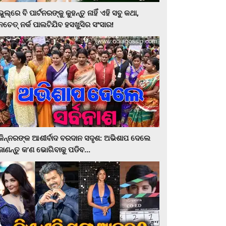
ଭୁଲ୍‌ରେ ବି ପାର୍ଟନରଙ୍କୁ କୁହନ୍ତୁ ନାହିଁ ଏହି ସବୁ କଥା,
ନଚେତ୍‌ ନର୍କ ପାଲଟିଯିବ ହସଖୁସିର ସଂସାର!
କିନ୍ନରଙ୍କ ଆଶୀର୍ବାଦ ବରଦାନ ସଦୃଶ: ଅଭିଶାପ ଦେଲେ
ଜାଣନ୍ତୁ କ’ଣ ଭୋଗିବାକୁ ପଡିବ...