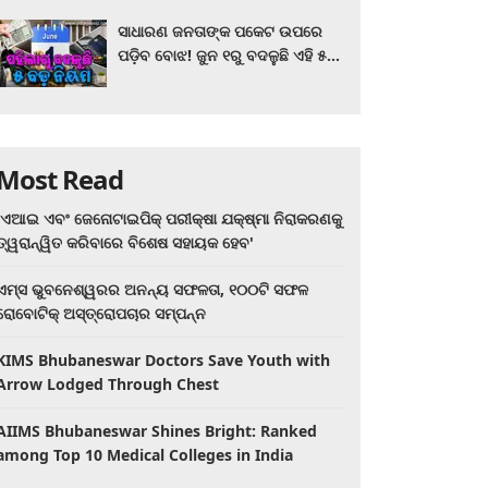
ସାଧାରଣ ଜନତାଙ୍କ ପକେଟ ଉପରେ
ପଡ଼ିବ ବୋଝ! ଜୁନ ୧ରୁ ବଦଳୁଛି ଏହି ୫
ବଡ଼ ନିୟମ
Most Read
'ଏଆଇ ଏବଂ ଜେନୋଟାଇପିକ୍ ପରୀକ୍ଷା ଯକ୍ଷ୍ମା ନିରାକରଣକୁ
ତ୍ୱରାନ୍ୱିତ କରିବାରେ ବିଶେଷ ସହାୟକ ହେବ'
ଏମ୍ସ ଭୁବନେଶ୍ୱରର ଅନନ୍ୟ ସଫଳତା, ୧୦୦ଟି ସଫଳ
ରୋବୋଟିକ୍ ଅସ୍ତ୍ରୋପଚାର ସମ୍ପନ୍ନ
KIMS Bhubaneswar Doctors Save Youth with
Arrow Lodged Through Chest
AIIMS Bhubaneswar Shines Bright: Ranked
among Top 10 Medical Colleges in India