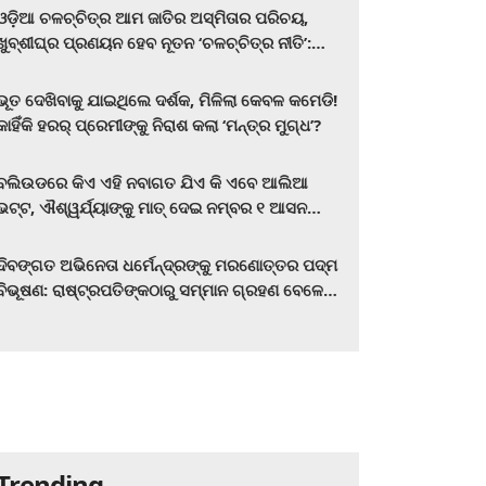
ଓଡ଼ିଆ ଚଳଚ୍ଚିତ୍ର ଆମ ଜାତିର ଅସ୍ମିତାର ପରିଚୟ,
ଖୁବ୍‌ଶୀଘ୍ର ପ୍ରଣୟନ ହେବ ନୂତନ ‘ଚଳଚ୍ଚିତ୍ର ନୀତି’:
ମୁଖ୍ୟମନ୍ତ୍ରୀ ମୋହନ ଚରଣ ମାଝୀ
ଭୂତ ଦେଖିବାକୁ ଯାଇଥିଲେ ଦର୍ଶକ, ମିଳିଲା କେବଳ କମେଡି!
କାହିଁକି ହରର୍‌ ପ୍ରେମୀଙ୍କୁ ନିରାଶ କଲା ‘ମନ୍ତ୍ର ମୁଗ୍ଧ’?
ବଲିଉଡରେ କିଏ ଏହି ନବାଗତ ଯିଏ କି ଏବେ ଆଲିଆ
ଭଟ୍ଟ, ଐଶ୍ୱର୍ଯ୍ୟାଙ୍କୁ ମାତ୍‌ ଦେଇ ନମ୍ବର ୧ ଆସନ
ହାତେଇଛନ୍ତି, ସିନେ ପ୍ରେମୀ ଏବେ ହିଁ ଜାଣି ନିଅନ୍ତୁ ...
ଦିବଙ୍ଗତ ଅଭିନେତା ଧର୍ମେନ୍ଦ୍ରଙ୍କୁ ମରଣୋତ୍ତର ପଦ୍ମ
ବିଭୂଷଣ: ରାଷ୍ଟ୍ରପତିଙ୍କଠାରୁ ସମ୍ମାନ ଗ୍ରହଣ ବେଳେ
ଭାବପ୍ରବଣ ହେଲେ ହେମା ମାଳିନୀ
Trending