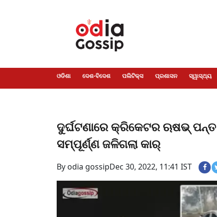
ଓଡିଶା
ଦେଶ-
ପଲିଟିକ୍ସ
ପ୍ରଶାସନ
ସ୍ୱାସ୍ଥ୍ୟ
ଗସିପ
ମନୋରଞ୍ଜନ
କ୍ରାଇମ
ଲାଇଫ
ସମସ୍ୟା
ଟେକ୍ନୋଲୋଜି
ଶିକ୍ଷା
ବିଜ୍ଞାନ
ଖେଳ
ବିଦେଶ
ସ୍ପେଶାଲ
ଷ୍ଟାଇଲ
ଓଡିଶା
ଦେଶ-ବିଦେଶ
ପଲିଟିକ୍ସ
ପ୍ରଶାସନ
ସ୍ୱାସ୍ଥ୍ୟ
ଦୁର୍ଘଟଣାରେ କ୍ରିକେଟର ଋଷଭ୍ ପନ୍
ସମ୍ପୂର୍ଣ୍ଣ ଜଳିଗଲା କାର୍
By odia gossip
Dec 30, 2022, 11:41 IST