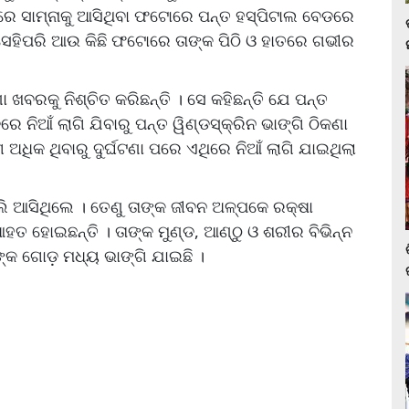
ଣା ପରେ ସାମ୍ନାକୁ ଆସିଥିବା ଫଟୋରେ ପନ୍ତ ହସ୍ପିଟାଲ ବେଡରେ
 ସେହିପରି ଆଉ କିଛି ଫଟୋରେ ତାଙ୍କ ପିଠି ଓ ହାତରେ ଗଭୀର
 ଖବରକୁ ନିଶ୍ଚିତ କରିଛନ୍ତି । ସେ କହିଛନ୍ତି ଯେ ପନ୍ତ
େ ନିଆଁ ଲାଗି ଯିବାରୁ ପନ୍ତ ୱିଣ୍ଡସ୍କ୍ରିନ ଭାଙ୍ଗି ଠିକଣା
ଅଧିକ ଥିବାରୁ ଦୁର୍ଘଟଣା ପରେ ଏଥିରେ ନିଆଁ ଲାଗି ଯାଇଥିଲା
ି ଆସିଥିଲେ । ତେଣୁ ତାଙ୍କ ଜୀବନ ଅଳ୍ପକେ ରକ୍ଷା
ଆହତ ହୋଇଛନ୍ତି । ତାଙ୍କ ମୁଣ୍ଡ, ଆଣ୍ଠୁ ଓ ଶରୀର ବିଭିନ୍ନ
୍କ ଗୋଡ଼ ମଧ୍ୟ ଭାଙ୍ଗି ଯାଇଛି ।