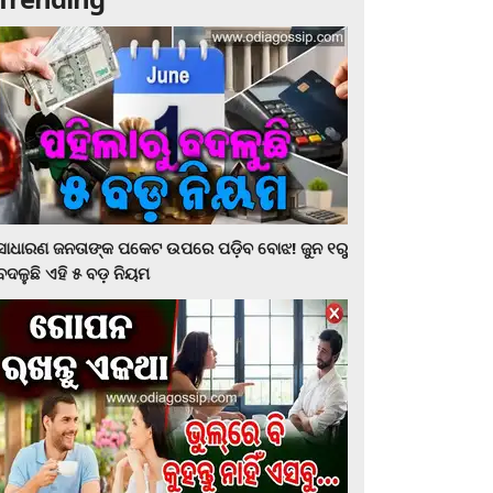
ସାଧାରଣ ଜନତାଙ୍କ ପକେଟ ଉପରେ ପଡ଼ିବ ବୋଝ! ଜୁନ ୧ରୁ
ବଦଳୁଛି ଏହି ୫ ବଡ଼ ନିୟମ