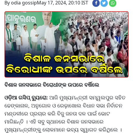
By odia gossip
May 17, 2024, 20:10 IST
ବିଶାଳ ଜନସଭାରେ ବିରୋଧୀଙ୍କ ଉପରେ ବର୍ଷିଲେ
ଓଡ଼ିଆ ଗସିପ୍ ବ୍ୟୁରୋ:
ଆଜି ମୁଖ୍ୟମନ୍ତ୍ରୀ ସମ୍ୱଲପୁର ସହିତ
ଢେଙ୍କାନାଳ, ଅନୁଗୋଳ ଓ ରେଢ଼ାଖୋଲ ବିଧାନ ସଭା ନିର୍ବାଚନ
ମଣ୍ଡଳୀରେ ପ୍ରଚାର କରି ବିଜୁ ଜନତା ଦଳ ପାଇଁ ଭୋଟ
ମାଗିଛନ୍ତି । ଏହି ସବୁ ସ୍ଥାନରେ ବିଶାଳ ଜନସଭାରେ
ମୁଖ୍ୟମନ୍ତ୍ରୀଙ୍କୁ ଲୋକମାନେ ଭବ୍ୟ ସ୍ୱାଗତ କରିଥିଲେ ।