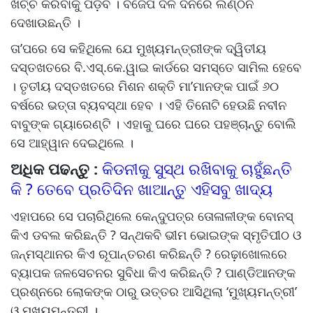
ଖର୍ଚ୍ଚ କରିବାକୁ ପଡ଼ିବ । ବିଜେପି ଦଳ ଦିନରେ ଲଣ୍ଠନ
ଦେଖାଉଛନ୍ତି ।
ତା’ପରେ ସେ କହିଥିଲେ ଯେ ମୁଖ୍ୟମନ୍ତ୍ରୀଙ୍କ ଦ୍ୱିତୀୟ
ଦସ୍ତଖତରେ ବି.ଏସ୍‍.କେ.ୱାଇ କାର୍ଡରେ ସମସ୍ତେ ସାମିଲ ହେବେ
। ତୃତୀୟ ଦସ୍ତଖତରେ ମିଶନ ଶକ୍ତି ମା’ମାନଙ୍କ ପାଇଁ ୬୦
ବର୍ଷରେ ଭତ୍ତା ବ୍ୟବସ୍ଥା ହେବ । ଏହି ତିନୋଟି ହେଉଛି ନବୀନ
ବାବୁଙ୍କ ଗ୍ୟାରେଣ୍ଟି । ଏହାକୁ ଘରେ ଘରେ ପହଞ୍ଚାନ୍ତୁ ବୋଲି
ସେ ଆହ୍ୱାନ ଦେଇଥିଲେ ।
ଅଧିକ ପଢନ୍ତୁ :
କିଡନୀକୁ ସୁସ୍ଥ ରଖିବାକୁ ଚାହୁଁଛନ୍ତି
କି ? ତେବେ ପ୍ରତିଦିନ ଖାଆନ୍ତୁ ଏହିସବୁ ଖାଦ୍ୟ
ଏହାପରେ ସେ ପଚାରିଥିଲେ କେନ୍ଦୁପତ୍ର ତୋଳାଳୀଙ୍କ ବୋନସ୍‍
କିଏ ଡବଲ କରିଛନ୍ତି ? ସନ୍ଥକବି ଭୀମ ଭୋଇଙ୍କ ସ୍ମୃତିପୀଠ ଓ
ଜନ୍ମସ୍ଥାନର କିଏ ରୂପାନ୍ତରଣ କରିଛନ୍ତି ? ରେଢ଼ାଖୋଲରେ
ବ୍ୟାପକ ଜଳସେଚନର ସୁବିଧା କିଏ କରିଛନ୍ତି ? ପାଣ୍ଡିଆନଙ୍କ
ପ୍ରଶ୍ନରେ ଲୋକଙ୍କ ଠାରୁ ଉତ୍ତର ଆସିଥିଲା ‘ମୁଖ୍ୟମନ୍ତ୍ରୀ’
ଓ ମୁଖ୍ୟମନ୍ତ୍ରୀ ।