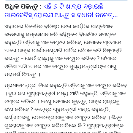
ଅଧିକ ପଢନ୍ତୁ :
ଏହି ୬ ଟି ଖାଦ୍ୟ ବଢ଼ାଉଛି
ଡାଇବେଟିସ୍ ହୋଇଯାଆନ୍ତୁ ସାବଧାନ! ନଚେତ୍...
ଏହାପରେ ବିଜେଡିର ବରିଷ୍ଠ ନେତା କାର୍ତ୍ତିକ ପାଣ୍ଡିଆନ
ଜନସଭାକୁ ସମ୍ଭୋଧନ କରି କହିଥିଲେ ବିଜେପିର ସମସ୍ତେ
କହୁଛନ୍ତି ଓଡ଼ିଶାକୁ ଏକ ନମ୍ବର କରିବେ, ସେମାନେ ପ୍ରଥମେ
ଆଗେ ତାଙ୍କ ପାର୍ଲାମେଣ୍ଟାରି ପାର୍ଟିର ବୈଠକ କରି ନିଷ୍ପତ୍ତି
କରନ୍ତୁ – କେଉଁ ରାଜ୍ୟକୁ ଏକ ନମ୍ୱର କରିବେ ? ତା’ପରେ
ଓଡ଼ିଶା ଆସି ଆମର ଏକ ନମ୍ୱର ମୁଖ୍ୟମନ୍ତ୍ରୀଙ୍କ ଠାରୁ
ପରାମର୍ଶ ନିଅନ୍ତୁ ।
ପ୍ରଧାନମନ୍ତ୍ରୀ ନିଜେ କହୁଛନ୍ତି ଓଡ଼ିଶାକୁ ଏକ ନମ୍ୱର କରିବେ
। ଦୁଇ ଜଣ ମୁଖ୍ୟମନ୍ତ୍ରୀ ମଧ୍ୟ ଆସି କହୁଛନ୍ତି, ଓଡ଼ିଶାକୁ ଏକ
ନମ୍ବର କରିବେ । ତେଣୁ ସେମାନେ କୁହନ୍ତୁ, ତାଙ୍କ ରାଜ୍ୟକୁ
କ’ଣ କରିବେ ? କେନ୍ଦ୍ର ଗୃହମନ୍ତ୍ରୀ ମଧ୍ୟ କହୁଛନ୍ତି,
କର୍ଣ୍ଣାଟକକୁ, ତେଲେଙ୍ଗାନାକୁ ଏକ ନମ୍ୱର କରିବେ । କିନ୍ତୁ
ଗୁଜରାଟକୁ ଏକ ନମ୍ୱର କରିପାରିଲେ କି ? ମୁଖ୍ୟମନ୍ତ୍ରୀଙ୍କ