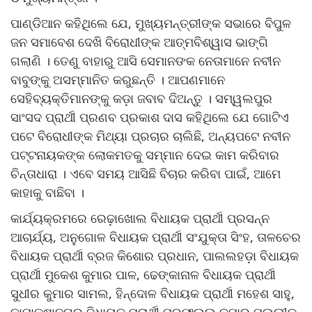
ପାଣ୍ଡିଆନ କହିଥିଲେ ଯେ, ମୁଖ୍ୟମନ୍ତ୍ରୀଙ୍କ ସଭାରେ ବିପୁଳ
ଜନ ସମାବେଶ ଦେଖି ବିରୋଧୀଙ୍କ ଆତ୍ମବିଶ୍ୱାସ ଭାଙ୍ଗି
ଗଲାଣି । ତେଣୁ ବାହାରୁ ଆସି ସେମାନଙକ ନେତାମାନେ ନବୀନ
ବାବୁଙ୍କୁ ଅସମ୍ମାନିତ କରୁଛନ୍ତି । ଆପଣମାନେ
ସେହିବ୍ୟକ୍ତିମାନଙ୍କୁ କଡ଼ା ଜବାବ ଦିଅନ୍ତୁ । ସମ୍ୱଲପୁର
ସାଂସଦ ପ୍ରାର୍ଥୀ ପ୍ରଣବ ପ୍ରକାଶ ଦାସ କହିଥିଲେ ଯେ ଗୋଟିଏ
ପଟେ ବିରୋଧୀଙ୍କ ମିଥ୍ୟା ପ୍ରଚାର ଚାଲିଛି, ଅନ୍ୟପଟେ ନବୀନ
ପଟ୍ଟନାୟକଙ୍କ ଲୋକମତକୁ ସମ୍ମାନ ଦେଇ କାମ କରିବାର
ଚିନ୍ତାଧାରା । ଏବେ ସମୟ ଆସିଛି ବିଚାର କରିବା ପାଇଁ, ଆମେ
କାହାକୁ ବାଛିବା ।
କାର୍ଯ୍ୟକ୍ରମରେ ରେଢ଼ାଖୋଲ ବିଧାୟକ ପ୍ରାର୍ଥୀ ପ୍ରସନ୍ନ
ଆଚାର୍ଯ୍ୟ, ଅନୁଗୋଳ ବିଧାୟକ ପ୍ରାର୍ଥୀ ସଂଯୁକ୍ତା ସିଂହ, ତାଳଚେର
ବିଧାୟକ ପ୍ରାର୍ଥୀ ବ୍ରଜ କିଶୋର ପ୍ରଧାନ, ପାଲଲହଡ଼ା ବିଧାୟକ
ପ୍ରାର୍ଥୀ ମୁକେଶ କୁମାର ପାଳ, ଢେଙ୍କାନାଳ ବିଧାୟକ ପ୍ରାର୍ଥୀ
ସୁଧୀର କୁମାର ସାମଲ, ହିନ୍ଦୋଳ ବିଧାୟକ ପ୍ରାର୍ଥୀ ମହେଶ ସାହୁ,