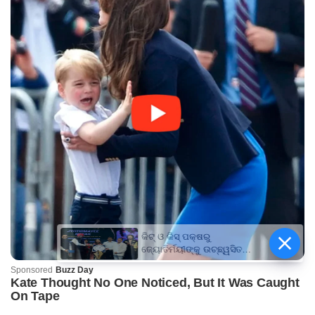
କିଟ୍‍ ଓ କିସ୍‍ ପକ୍ଷରୁ
ଜ୍ୟୋତିର୍ମୟୀଙ୍କୁ ଉଚ୍ଛ୍ୱସିତ
ସମ୍ବର୍ଦ୍ଧନା; ୫ଲକ୍ଷ ଟଙ୍କାର
ପ୍ରୋତ୍ସାହନ ରାଶି ପ୍ରଦାନ