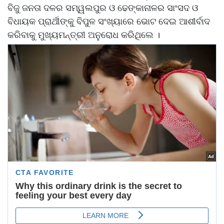
ବିଜୁ ଜନତା ଦଳର ସମ୍ୱଲପୁର ଓ ଢେଙ୍କାନାଳର ସାଂସଦ ଓ
ବିଧାୟକ ପ୍ରାର୍ଥୀଙ୍କୁ ବିପୁଳ ସଂଖ୍ୟାରେ ଭୋଟ ଦେଇ ଆଶୀର୍ବାଦ
କରିବାକୁ ମୁଖ୍ୟମନ୍ତ୍ରୀ ଅନୁରୋଧ କରିଥିଲେ ।