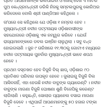
ପ୍ରତି ଆପଣମାନଙ୍କ ଭଲପାଇବା ଓ ଜୋସ୍‍ ଦେଖି ଏ ମାଟିର
ପୁଅ କେନ୍ଦ୍ରମନ୍ତ୍ରୀ ଡରିକି ନିଜକୁ ସମ୍ବଲପୁରକୁ କୋରିଅର
କରିଦେଲେ ବୋଲି ଶ୍ରୀ ପାଣ୍ଡିଆନ କହିଥିଲେ ।
ତା’ପରେ ସେ କହିଥିଲେ ଯେ ଓଡ଼ିଶା ୧ ନମ୍ବର ହେବ ।
ମୁଖ୍ୟମନ୍ତ୍ରୀ ନବୀନ ପଟ୍ଟନାୟକ ଓଡ଼ିଶାବାସୀଙ୍କ
ସହଯୋଗରେ ଓଡ଼ିଶାକୁ ଏକ ନମ୍ୱର କରିବେ । ଯେଉଁ
ରାଜ୍ୟମାନଙ୍କରେ ଡବଲ ଇଞ୍ଜିନ ଚାଲୁଥିଲା । ସବୁ ବନ୍ଦ
ହୋଇଗଲାଣି । ଜୁନ ୯ ତାରିଖରେ ୧୧.୩୦ରୁ ଗୋଟାଏ ମଧ୍ୟରେ
ନବୀନ ପଟ୍ଟନାୟକ ପୁନର୍ବାର ମୁଖ୍ୟମନ୍ତ୍ରୀ ଭାବେ ଶପଥ
ନେବେ ।
ପ୍ରଥମ ଦସ୍ତଖତ ହେବ ବିଜୁଳି ବିଲ୍‍ ଛାଡ୍‍, ଓଡ଼ିଶାର ୯୦
ପ୍ରତିଶତ ପରିବାର ଉପକୃତ ହେବେ । ଜୁଲାଇରୁ ବିଜୁଳି ବିଲ
ଆସିବନାହିଁ, ଏହା ହେଉଛି ନବୀନ ବାବୁଙ୍କ ଗ୍ୟାରେଣ୍ଟି । ନବୀନ
ବାବୁଙ୍କ ମାଗଣା ବିଜୁଳି ଘୋଷଣା ଶୁଣି ବିଜେପିକୁ କରେଣ୍ଟ
ଲାଗିଲାଣି । କହୁଛନ୍ତି, ସୋଲାର ପ୍ୟାନେଲ ବସାଇ ମାଗଣା
ବିଜୁଳି ଦେବେ । ଏଥିପାଇଁ ଆପଣମାନଙ୍କୁ ୫୦ ହଜାର ଟଙ୍କା