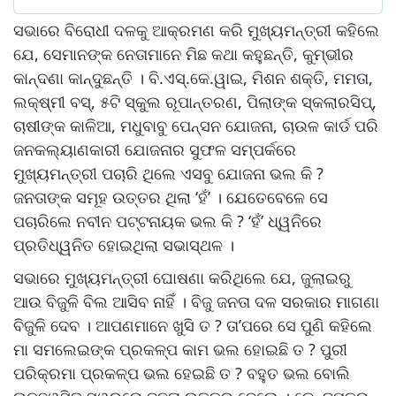
ସଭାରେ ବିରୋଧୀ ଦଳକୁ ଆକ୍ରମଣ କରି ମୁଖ୍ୟମନ୍ତ୍ରୀ କହିଲେ
ଯେ, ସେମାନଙ୍କ ନେତାମାନେ ମିଛ କଥା କହୁଛନ୍ତି, କୁମ୍ଭୀର
କାନ୍ଦଣା କାନ୍ଦୁଛନ୍ତି । ବି.ଏସ୍‍.କେ.ୱାଇ, ମିଶନ ଶକ୍ତି, ମମତା,
ଲକ୍ଷ୍ମୀ ବସ୍‍, ୫ଟି ସ୍କୁଲ ରୂପାନ୍ତରଣ, ପିଲାଙ୍କ ସ୍କଲାରସିପ୍‍,
ଚାଷୀଙ୍କ କାଳିଆ, ମଧୁବାବୁ ପେନ୍‍ସନ ଯୋଜନା, ଚାଉଳ କାର୍ଡ ପରି
ଜନକଲ୍ୟାଣକାରୀ ଯୋଜନାର ସୁଫଳ ସମ୍ପର୍କରେ
ମୁଖ୍ୟମନ୍ତ୍ରୀ ପଚାରି ଥିଲେ ଏସବୁ ଯୋଜନା ଭଲ କି ?
ଜନତାଙ୍କ ସମୂହ ଉତ୍ତର ଥିଲା ‘ହଁ’ । ଯେତେବେଳେ ସେ
ପଚାରିଲେ ନବୀନ ପଟ୍ଟନାୟକ ଭଲ କି ? ‘ହଁ’ ଧ୍ୱନିରେ
ପ୍ରତିଧ୍ୱନିତ ହୋଇଥିଲା ସଭାସ୍ଥଳ ।
ସଭାରେ ମୁଖ୍ୟମନ୍ତ୍ରୀ ଘୋଷଣା କରିଥିଲେ ଯେ, ଜୁଲାଇରୁ
ଆଉ ବିଜୁଳି ବିଲ ଆସିବ ନାହିଁ । ବିଜୁ ଜନତା ଦଳ ସରକାର ମାଗଣା
ବିଜୁଳି ଦେବ । ଆପଣମାନେ ଖୁସି ତ ? ତା’ପରେ ସେ ପୁଣି କହିଲେ
ମା ସମଲେଇଙ୍କ ପ୍ରକଳ୍ପ କାମ ଭଲ ହୋଇଛି ତ ? ପୁରୀ
ପରିକ୍ରମା ପ୍ରକଳ୍ପ ଭଲ ହେଇଛି ତ ? ବହୁତ ଭଲ ବୋଲି