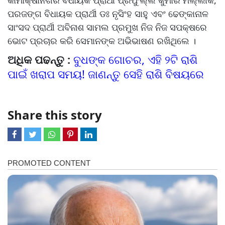
କାମାକ୍ଷାନଗର ବିଧାୟକ ପ୍ରାର୍ଥୀ ପ୍ରଫୁଲ୍ଲ କୁମାର ମଲ୍ଲୀକ,
ପରଜଙ୍ଗ ବିଧାୟକ ପ୍ରାର୍ଥୀ ଡଃ ନୃସିଂହ ସାହୁ ଏବଂ ଢେଙ୍କାନାଳ
ସାଂସଦ ପ୍ରାର୍ଥୀ ଅବିନାଶ ସାମଲ ପ୍ରମୁଖ ନିଜ ନିଜ ସପକ୍ଷରେ
ଭୋଟ ପ୍ରଚାର କରି ସେମାନଙ୍କ ଅଭିଭାଷଣ ରଖିଥିଲେ ।
ଅଧିକ ପଢନ୍ତୁ :
ବୁଧଙ୍କ ଗୋଚର, ଏହି ୨ଟି ରାଶି
ପାଇଁ ଖରାପ ସମୟ! ଜାଣନ୍ତୁ ସେହି ରାଶି ବିଷୟରେ
Share this story