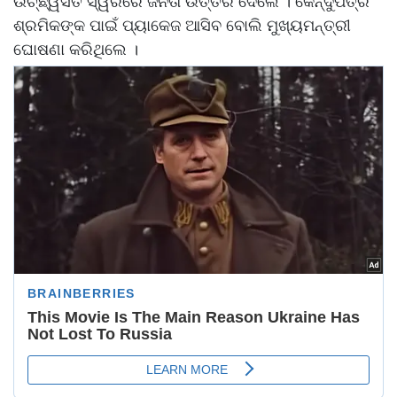
ଉଚ୍ଛ୍ୱସିତ ସ୍ୱରରେ ଜନତା ଉତ୍ତର ଦେଲେ । କେନ୍ଦୁପତ୍ର
ଶ୍ରମିକଙ୍କ ପାଇଁ ପ୍ୟାକେଜ ଆସିବ ବୋଲି ମୁଖ୍ୟମନ୍ତ୍ରୀ
ଘୋଷଣା କରିଥିଲେ ।