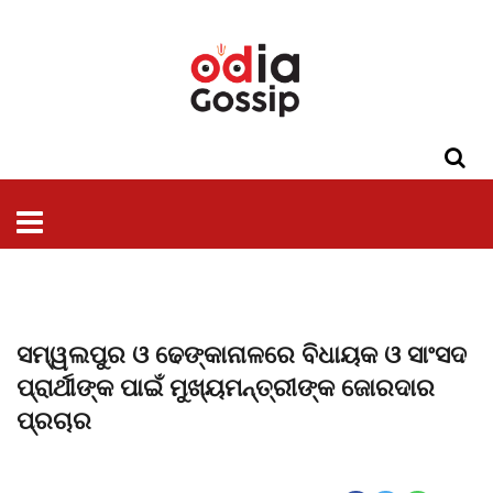
ଓଡିଶା
ଦେଶ-
ପଲିଟିକ୍ସ
ପ୍ରଶାସନ
ସ୍ୱାସ୍ଥ୍ୟ
ଗସିପ
ମନୋରଞ୍ଜନ
କ୍ରାଇମ
ଲାଇଫ
ସମସ୍ୟା
ଟେକ୍ନୋଲୋଜି
ଶିକ୍ଷା
ବିଜ୍ଞାନ
ଖେଳ
ବିଦେଶ
ସ୍ପେଶାଲ
ଷ୍ଟାଇଲ
ସମ୍ୱଲପୁର ଓ ଢେଙ୍କାନାଳରେ ବିଧାୟକ ଓ ସାଂସଦ
ପ୍ରାର୍ଥୀଙ୍କ ପାଇଁ ମୁଖ୍ୟମନ୍ତ୍ରୀଙ୍କ ଜୋରଦାର
ପ୍ରଚାର