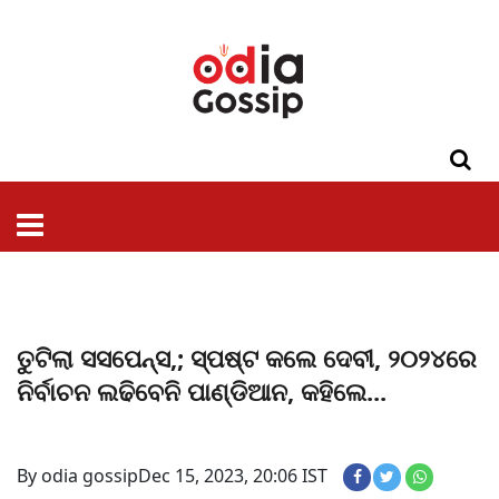
ଓଡିଶା
ଦେଶ-
ପଲିଟିକ୍ସ
ପ୍ରଶାସନ
ସ୍ୱାସ୍ଥ୍ୟ
ଗସିପ
ମନୋରଞ୍ଜନ
କ୍ରାଇମ
ଲାଇଫ
ସମସ୍ୟା
ଟେକ୍ନୋଲୋଜି
ଶିକ୍ଷା
ବିଜ୍ଞାନ
ଖେଳ
ବିଦେଶ
ସ୍ପେଶାଲ
ଷ୍ଟାଇଲ
ତୁଟିଲା ସସପେନ୍ସ,; ସ୍ପଷ୍ଟ କଲେ ଦେବୀ, ୨୦୨୪ରେ
ନିର୍ବାଚନ ଲଢିବେନି ପାଣ୍ଡିଆନ, କହିଲେ...
By odia gossip
Dec 15, 2023, 20:06 IST