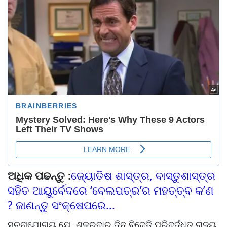
ଅଧିକ ପଢନ୍ତୁ :
ଜ୍ୟୋତିଷ ଶାସ୍ତ୍ର, ବାସ୍ତୁଶାସ୍ତ୍ର
ସହିତ ଆୟୁର୍ବେଦରେ ‘ବେଲପତ୍ର’ର ମହତ୍ତ୍ବ କ’ଣ
? ଜାଣନ୍ତୁ ସଂକ୍ଷେପରେ...
ସୂଚନାଯୋଗ୍ୟ ଯେ, ଶୁକ୍ରବାର ଦିନ ବିଜେଡି ପରିବର୍ଦ୍ଧିତ ରାଜ୍ୟ