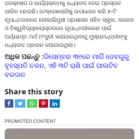
ପଦକ୍ଷେପ ଓ କାର୍ଯ୍ୟକ୍ରମକୁ ଧନ୍ୟବାଦ ଦେଇ ପ୍ରସ୍ତାବ
ପାରିତ ହୋଇଛି। ଟେକ୍ନୋଲୋଜିକୁ ଉପଯୋଗ କରି ୫-ଟି
ରୂପାନ୍ତରଣରେ ଲୋକାଭିମୁଖୀ ପ୍ରଶାସନ ସହିତ ସ୍କୁଲ, କଲେଜ
ଓ ବିଶ୍ୱବିଦ୍ୟାଳୟସ୍ତରରେ ରୂପାନ୍ତରୀକରଣ ପାଇଁ
ପର୍ଯ୍ୟାପ୍ତ ଅର୍ଥ ମଂଜୁରୀ କରାଯାଇଥିବାରୁ ମୁଖ୍ୟମନ୍ତ୍ରୀଙ୍କୁ
ଧନ୍ୟବାଦ ପ୍ରଦାନ କରାଯାଇଥିଲା।
ଅଧିକ ପଢନ୍ତୁ :
ଡିସେମ୍ବର ୩୧ରେ ମାର୍ଗି ଦେବଗୁରୁ
ବୃହସ୍ପତି ଚଳନ, ଏହି ୩ଟି ରାଶି ପାଇଁ ପାଲଟିବ
ବରଦାନ
Share this story