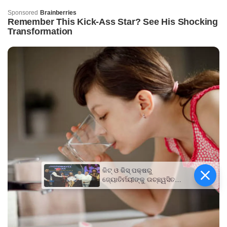
କିଟ୍‍ ଓ କିସ୍‍ ପକ୍ଷରୁ
ଜ୍ୟୋତିର୍ମୟୀଙ୍କୁ ଉଚ୍ଛ୍ୱସିତ
ସମ୍ବର୍ଦ୍ଧନା; ୫ଲକ୍ଷ ଟଙ୍କାର
ପ୍ରୋତ୍ସାହନ ରାଶି ପ୍ରଦାନ