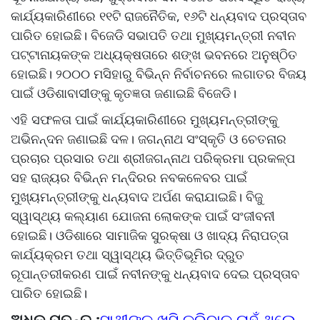
କାର୍ଯ୍ୟକାରିଣୀରେ ୧୧ଟି ରାଜନୈତିକ, ୧୬ଟି ଧନ୍ୟବାଦ ପ୍ରସ୍ତାବ
ପାରିତ ହୋଇଛି। ବିଜେଡି ସଭାପତି ତଥା ମୁଖ୍ୟମନ୍ତ୍ରୀ ନବୀନ
ପଟ୍ଟାନାୟକଙ୍କ ଅଧ୍ୟକ୍ଷତାରେ ଶଙ୍ଖ ଭବନରେ ଅନୁଷ୍ଠିତ
ହୋଇଛି। ୨୦୦୦ ମସିହାରୁ ବିଭିନ୍ନ ନିର୍ବାଚନରେ ଲଗାତର ବିଜୟ
ପାଇଁ ଓଡିଶାବାସୀଙ୍କୁ କୃତଜ୍ଞତା ଜଣାଇଛି ବିଜେଡି।
ଏହି ସଫଳତା ପାଇଁ କାର୍ଯ୍ୟକାରିଣୀରେ ମୁଖ୍ୟମନ୍ତ୍ରୀଙ୍କୁ
ଅଭିନନ୍ଦନ ଜଣାଇଛି ଦଳ। ଜଗନ୍ନାଥ ସଂସ୍କୃତି ଓ ଚେତନାର
ପ୍ରଚାର ପ୍ରସାର ତଥା ଶ୍ରୀଜଗନ୍ନାଥ ପରିକ୍ରମା ପ୍ରକଳ୍ପ
ସହ ରାଜ୍ୟର ବିଭିନ୍ନ ମନ୍ଦିରର ନବକଳେବର ପାଇଁ
ମୁଖ୍ୟମନ୍ତ୍ରୀଙ୍କୁ ଧନ୍ୟବାଦ ଅର୍ପଣ କରାଯାଇଛି। ବିଜୁ
ସ୍ୱାସ୍ଥ୍ୟ କଲ୍ୟାଣ ଯୋଜନା ଲୋକଙ୍କ ପାଇଁ ସଂଜୀବନୀ
ହୋଇଛି। ଓଡିଶାରେ ସାମାଜିକ ସୁରକ୍ଷା ଓ ଖାଦ୍ୟ ନିରାପତ୍ତା
କାର୍ଯ୍ୟକ୍ରମ ତଥା ସ୍ୱାସ୍ଥ୍ୟ ଭିତ୍ତିଭୂମିର ଦ୍ରୁତ
ରୂପାନ୍ତରୀକରଣ ପାଇଁ ନବୀନଙ୍କୁ ଧନ୍ୟବାଦ ଦେଇ ପ୍ରସ୍ତାବ
ପାରିତ ହୋଇଛି।
ଅଧିକ ପଢନ୍ତୁ :
ସାଥୀଙ୍କୁ ଖୁସି କରିବାକୁ ଚାହୁଁ ଥିଲେ