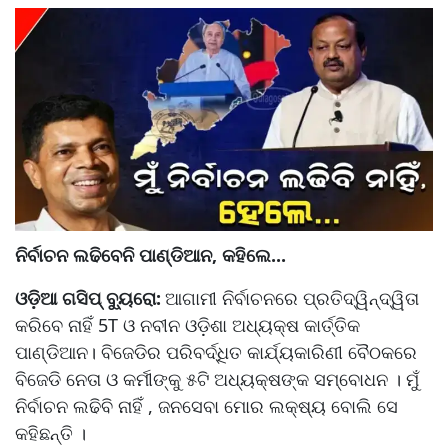
ନିର୍ବାଚନ ଲଢିବେନି ପାଣ୍ଡିଆନ, କହିଲେ...
ଓଡ଼ିଆ ଗସିପ୍ ବ୍ୟୁରୋ:
ଆଗାମୀ ନିର୍ବାଚନରେ ପ୍ରତିଦ୍ୱିନ୍ଦ୍ୱିତା
କରିବେ ନାହିଁ 5T ଓ ନବୀନ ଓଡ଼ିଶା ଅଧ୍ୟକ୍ଷ କାର୍ତ୍ତିକ
ପାଣ୍ଡିଆନ। ବିଜେଡିର ପରିବର୍ଦ୍ଧିତ କାର୍ଯ୍ୟକାରିଣୀ ବୈଠକରେ
ବିଜେଡି ନେତା ଓ କର୍ମୀଙ୍କୁ ୫ଟି ଅଧ୍ୟକ୍ଷଙ୍କ ସମ୍ବୋଧନ । ମୁଁ
ନିର୍ବାଚନ ଲଢିବି ନାହିଁ , ଜନସେବା ମୋର ଲକ୍ଷ୍ୟ ବୋଲି ସେ
କହିଛନ୍ତି ।