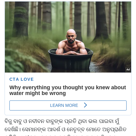
ବିଜୁ ବାବୁ ଓ ନବୀବନ ବାବୁଙ୍କ ପ୍ରତି ଥିବା ଭଲ ପାଇବା ମୁଁ
ଦେଖିଛି। ସେମାନଙ୍କ ଆଦର୍ଶ ଓ ନେତୃତ୍ବ ମୋତେ ଅନୁପ୍ରାଣିତ