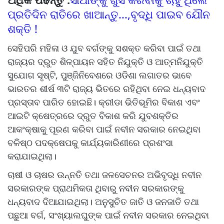
ପ୍ରତିଦିନ ରାତିରେ ଖାଆନ୍ତୁ...,ବୃଦ୍ଧି ପାଇବ ଯୌନ
ଶକ୍ତି !
ସେହିପରି ମହିଳା ଓ ଯୁବ ବର୍ଗଙ୍କୁ ସଶକ୍ତ କରିବା ପାଇଁ ତଥା
ରାଜ୍ୟର ଦ୍ରୁତ ଶିଳ୍ପାୟନ ସହିତ ନିଯୁକ୍ତି ଓ ଆତ୍ମନିଯୁକ୍ତି
ସୁଯୋଗ ସୃଷ୍ଟି, ପୁଞ୍ଜିନିବେଶରେ ଓଡିଶା ଲଗାତର ଭାବେ
ଭାରତର ଶୀର୍ଷ ୩ଟି ରାଜ୍ୟ ଭିତରେ ରହିଥିବା ନେଇ ଧନ୍ୟବାଦ
ପ୍ରସ୍ତାବ ପାରିତ ହୋଇଛି। କ୍ରୀଡା ଭିତିଭୂମିର ବିକାଶ ଏବଂ
ଆଇଟି କ୍ଷେତ୍ରରେ ଦ୍ରୁତ ବିକାଶ କରି ଯୁବଶକ୍ତିର
ଆକଂକ୍ଷାକୁ ପୂରଣ କରିବା ପାଇଁ ନବୀନ ସରକାର ନେଇଥିବା
ବଳିଷ୍ଠ ପଦକ୍ଷେପକୁ କାର୍ଯ୍ୟକାରିଣୀରେ ପ୍ରଶଂସା
କରାଯାଇଥିଲା।
ଚାଷୀ ଓ ଚାଷର ଉନ୍ନତି ତଥା ଜଳସେଚନର ଅଭିବୃଦ୍ଧି ନବୀନ
ସରକାରଙ୍କ ପ୍ରାଥମିକତା ଥିବାରୁ ନବୀନ ସରକାରଙ୍କୁ
ଧନ୍ୟବାଦ ଦିଆଯାଇଥିଲା। ଅନୁସୁଚିତ ଜାତି ଓ ଜନଜାତି ତଥା
ପଛୁଆ ବର୍ଗ, ସଂଖ୍ୟାଲଘୁଙ୍କ ପାଇଁ ନବୀନ ସରକାର ନେଇଥିବା