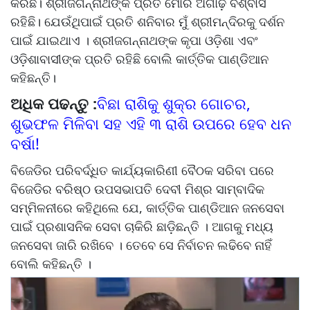
କରିିଛି। ଶ୍ରୀଜଗନ୍ନାଥଙ୍କ ପ୍ରତି ମୋର ଅଗାଢ଼ ବିଶ୍ବାସ
ରହିଛି। ଯେଉଁଥିପାଇଁ ପ୍ରତି ଶନିବାର ମୁଁ ଶ୍ରୀମନ୍ଦିରକୁ ଦର୍ଶନ
ପାଇଁ ଯାଇଥାଏ । ଶ୍ରୀଜଗନ୍ନାଥଙ୍କ କୃପା ଓଡ଼ିଶା ଏବଂ
ଓଡ଼ିଶାବାସୀଙ୍କ ପ୍ରତି ରହିଛି ବୋଲି କାର୍ତ୍ତିକ ପାଣ୍ଡିଆନ
କହିଛନ୍ତି।
ଅଧିକ ପଢନ୍ତୁ :
ବିଛା ରାଶିକୁ ଶୁକ୍ର ଗୋଚର,
ଶୁଭଫଳ ମିଳିବା ସହ ଏହି ୩ ରାଶି ଉପରେ ହେବ ଧନ
ବର୍ଷା!
ବିଜେଡିର ପରିବର୍ଦ୍ଧିତ କାର୍ଯ୍ୟକାରିଣୀ ବୈଠକ ସରିବା ପରେ
ବିଜେଡିର ବରିଷ୍ଠ ଉପସଭାପତି ଦେବୀ ମିଶ୍ର ସାମ୍ବାଦିକ
ସମ୍ମିଳନୀରେ କହିଥିଲେ ଯେ, କାର୍ତ୍ତିକ ପାଣ୍ଡିଆନ ଜନସେବା
ପାଇଁ ପ୍ରଶାସନିକ ସେବା ଚାକିରି ଛାଡ଼ିଛନ୍ତି । ଆଗକୁ ମଧ୍ୟ
ଜନସେବା ଜାରି ରଖିବେ । ତେବେ ସେ ନିର୍ବାଚନ ଲଢିବେ ନାହିଁ
ବୋଲି କହିଛନ୍ତି ।