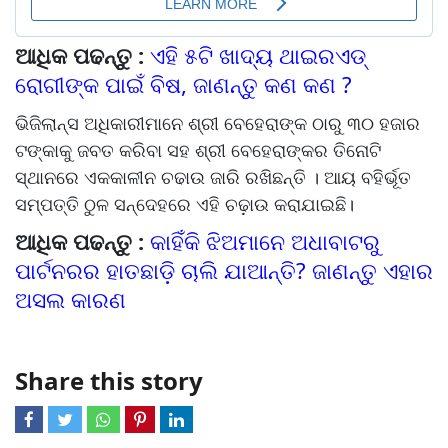
ଆଧିକ ପଢନ୍ତୁ :
ଏହି ୫ଟି ଖାଦ୍ୟ ଥାଇରଏଡ୍
ରୋଗୀଙ୍କ ପାଇଁ ବିଷ, ଜାଣନ୍ତୁ କଣ କଣ ?
ଭିଜିଲାନ୍ସ ଅଧିକାରୀମାନେ ଶ୍ରୀ ବେହେରାଙ୍କ ଠାରୁ ୩୦ ହଜାର
ଟଙ୍କାକୁ ଜବତ କରିବା ସହ ଶ୍ରୀ ବେହେରାଙ୍କର ତିନୋଟି
ସ୍ଥାନରେ ଏକକାଳୀନ ଚଢାଉ ଜାରି ରଖିଛନ୍ତି । ଆୟ ବହିର୍ଭୂତ
ସମ୍ପତ୍ତି ଠୁଳ ସନ୍ଦେହରେ ଏହି ଚଢ଼ାଉ କରାଯାଇଛି।
ଆଧିକ ପଢନ୍ତୁ :
କାହିଁକି ଝିଅମାନେ ଅଧାବାଟରୁ
ପାର୍ଟନରର ହାତଛାଡ଼ି ଚାଲି ଯାଆନ୍ତି? ଜାଣନ୍ତୁ ଏହାର
ଅସଲ କାରଣ
Share this story