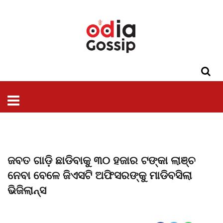
ଓଡିଶା
ଦେଶ-
ପଲିଟିକ୍ସ
ପ୍ରଶାସନ
ସ୍ୱାସ୍ଥ୍ୟ
ଗସିପ
ମନୋରଞ୍ଜନ
କ୍ରାଇମ
ଲାଇଫ
ସମସ୍ୟା
ଟେକ୍ନୋଲୋଜି
ଶିକ୍ଷା
ବିଜ୍ଞାନ
ଖେଳ
ବିଦେଶ
ସ୍ପେଶାଲ
ଷ୍ଟାଇଲ
ଜବତ ଗାଡ଼ି ଛାଡିବାକୁ ୩୦ ହଜାର ଟଙ୍କା ଲାଞ୍ଚ
ନେବା ବେଳେ ଜିଏସଟି ଅଫିସରଙ୍କୁ ମାଡିବସିଲା
ଭିଜିଲାନ୍ସ