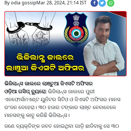
By odia gossip
Mar 28, 2024, 21:14 IST
ଭିଜିଲାନ୍ସ ଜାଲରେ ଲାଞ୍ଚୁଆ ଜିଏସଟି ଅଫିସର
ଓଡ଼ିଆ ଗସିପ୍ ବ୍ୟୁରୋ
ଭିଜିଲାନ୍ସ ଜାଲରେ ପୁରୀ
:
ଏନଫୋର୍ସମଏଣ୍ଟ ୟୁନିଟର ସିଟିଓ ଓ ଜିଏସଟି ଅଫିସର ମାନସ
ରଂଜନ ବେହେରା। ୩୦ ହଜାର ଟଙ୍କାର ଲାଞ୍ଚ ନେବାବେଳେ
ମାନସଙ୍କୁ କାବୁ କରିଛି ଭିଜିଲାନ୍ସ।
ଜଣେ ବ୍ୟକ୍ତିଙ୍କ ଜବତ ହୋଇଥିବା ଗାଡ଼ି ଛାଡିବାକୁ ସେ ୩୦