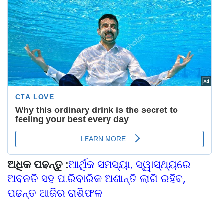
ଅଧିକ ପଢନ୍ତୁ :
ଆର୍ଥିକ ସମସ୍ୟା, ସ୍ୱାସ୍ଥ୍ୟରେ
ଅବନତି ସହ ପାରିବାରିକ ଅଶାନ୍ତି ଲାଗି ରହିବ,
ପଢନ୍ତ ଆଜିର ରାଶିଫଳ