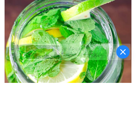
କିଟ୍‍ ଓ କିସ୍‍ ପକ୍ଷରୁ
ଜ୍ୟୋତିର୍ମୟୀଙ୍କୁ ଉଚ୍ଛ୍ୱସିତ
ସମ୍ବର୍ଦ୍ଧନା; ୫ଲକ୍ଷ ଟଙ୍କାର
ପ୍ରୋତ୍ସାହନ ରାଶି ପ୍ରଦାନ