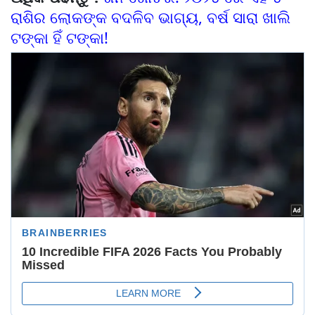
ରାଶିର ଲୋକଙ୍କ ବଦଳିବ ଭାଗ୍ୟ, ବର୍ଷ ସାରା ଖାଲି
ଟଙ୍କା ହିଁ ଟଙ୍କା!