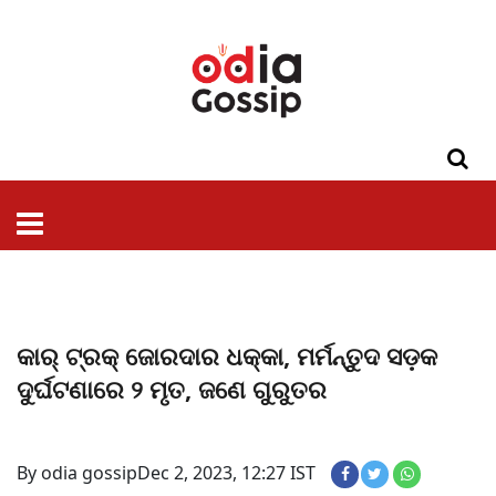
ଓଡିଶା
ଦେଶ-
ପଲିଟିକ୍ସ
ପ୍ରଶାସନ
ସ୍ୱାସ୍ଥ୍ୟ
ଗସିପ
ମନୋରଞ୍ଜନ
କ୍ରାଇମ
ଲାଇଫ
ସମସ୍ୟା
ଟେକ୍ନୋଲୋଜି
ଶିକ୍ଷା
ବିଜ୍ଞାନ
ଖେଳ
ବିଦେଶ
ସ୍ପେଶାଲ
ଷ୍ଟାଇଲ
କାର୍ ଟ୍ରକ୍ ଜୋରଦାର ଧକ୍କା, ମର୍ମନ୍ତୁଦ ସଡ଼କ
ଦୁର୍ଘଟଣାରେ ୨ ମୃତ, ଜଣେ ଗୁରୁତର
By odia gossip
Dec 2, 2023, 12:27 IST