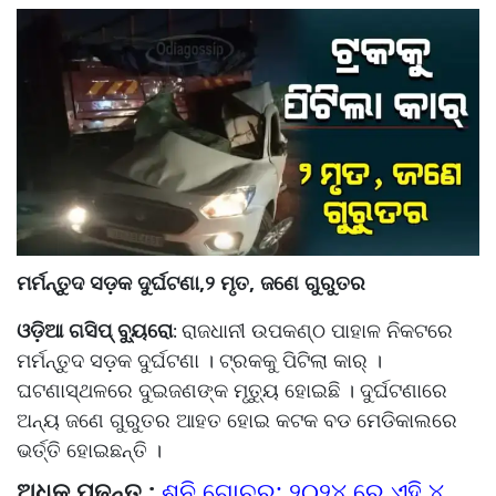
ମର୍ମନ୍ତୁଦ ସଡ଼କ ଦୁର୍ଘଟଣା,୨ ମୃତ, ଜଣେ ଗୁରୁତର
ଓଡ଼ିଆ ଗସିପ୍ ବ୍ୟୁରୋ
ରାଜଧାନୀ ଉପକଣ୍ଠ ପାହାଳ ନିକଟରେ
:
ମର୍ମନ୍ତୁଦ ସଡ଼କ ଦୁର୍ଘଟଣା । ଟ୍ରକକୁ ପିଟିଲା କାର୍ ।
ଘଟଣାସ୍ଥଳରେ ଦୁଇଜଣଙ୍କ ମୃତ୍ୟୁ ହୋଇଛି । ଦୁର୍ଘଟଣାରେ
ଅନ୍ୟ ଜଣେ ଗୁରୁତର ଆହତ ହୋଇ କଟକ ବଡ ମେଡିକାଲରେ
ଭର୍ତ୍ତି ହୋଇଛନ୍ତି ।
ଅଧିକ ପଢନ୍ତୁ :
ଶନି ଗୋଚର: ୨୦୨୪ ରେ ଏହି ୪