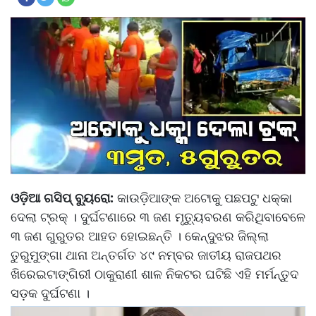
ଓଡ଼ିଆ ଗସିପ୍ ବ୍ୟୁରୋ:
କାଉଡ଼ିଆଙ୍କ ଅଟୋକୁ ପଛପଟୁ ଧକ୍କା
ଦେଲା ଟ୍ରକ୍ । ଦୁର୍ଘଟଣାରେ ୩ ଜଣ ମୃତ୍ୟୁବରଣ କରିଥିବାବେଳେ
୩ ଜଣ ଗୁରୁତର ଆହତ ହୋଇଛନ୍ତି । କେନ୍ଦୁଝର ଜିଲ୍ଲା
ତୁରୁମୁଙ୍ଗା ଥାନା ଅନ୍ତର୍ଗତ ୪୯ ନମ୍ବର ଜାତୀୟ ରାଜପଥର
ଖିରେଇଟାଙ୍ଗିରୀ ଠାକୁରାଣୀ ଶାଳ ନିକଟର ଘଟିଛି ଏହି ମର୍ମନ୍ତୁଦ
ସଡ଼କ ଦୁର୍ଘଟଣା ।