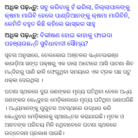
ଅଧିକ ପଢ଼ନ୍ତୁ:
ସବୁ କରିବାକୁ ହଁ ଭରିଲା, ଜିଲ୍ଲାପାଳଙ୍କୁ
କ୍ଷମା ମାଗିବି ହେଲେ ପାଣ୍ଡିଆନଙ୍କୁ କ୍ଷମା ମାଗିବିନି,
କେମିତି ବହୁତ କିଛି କହିଲେ ଭାସ୍କର ସାହୁ
ଅଧିକ ପଢ଼ନ୍ତୁ:
ବିଭୀଷଣ ହୋଇ କାହାକୁ ଫାଇଦା
ପହଞ୍ଚାଉଛନ୍ତି ସୁବିଧାବାଦୀ ସୌମ୍ୟ?
ସୂଚନା ଅନୁସାରେ, ତେଲକୋଇ ଅଞ୍ଚଳର ସନ୍ତେଇଭଞ୍ଜ
କାଉଡ଼ିଆ ସଙ୍ଘ ପକ୍ଷରୁ ଏକ ଡାଲା ଅଟୋରେ ଆସି ପାଟଣା ଶିବ
ମନ୍ଦିରରୁ ପାଣି ଢାଳି ଫେରୁଥିବା ସମୟରେ ଏକ ଟ୍ରକ ପଛ ପଟୁ
ଧକ୍କା ଦେଇଥିଲା ।
ଘଟଣା ସ୍ଥଳରେ ଦୁଇ ଜଣଙ୍କର ମୃତ୍ୟ ଘଟିଥିବା ବେଳେ ଅନ୍ୟ
ଜଣଙ୍କର କେନ୍ଦୁଝର ମେଡ଼ିକାଲରେ ମୃତ୍ୟ ଘଟିଥିବା ଜଣାପଡିଛି
। ଅନ୍ୟମାନଙ୍କୁ ଗୁରୁତର ଅବସ୍ଥାରେ ଉଦ୍ଧାର କରି
କେନ୍ଦୁଝର ମେଡ଼ିକାଲକୁ ସ୍ଥାନାନ୍ତର କରାଯାଇଛି। ମୃତକ ଓ
ଆହତଙ୍କ ପରିଚୟ ମିଳି ନଥିବାବେଳେ ଘଟଣା ସ୍ଥଳରେ
ଉତ୍ତେଜନା ପ୍ରକାଶ ପାଇଛି।