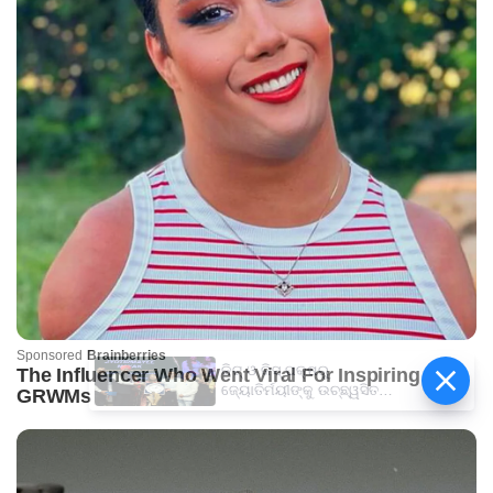
କିଟ୍‍ ଓ କିସ୍‍ ପକ୍ଷରୁ
ଜ୍ୟୋତିର୍ମୟୀଙ୍କୁ ଉଚ୍ଛ୍ୱସିତ
ସମ୍ବର୍ଦ୍ଧନା; ୫ଲକ୍ଷ ଟଙ୍କାର
ପ୍ରୋତ୍ସାହନ ରାଶି ପ୍ରଦାନ