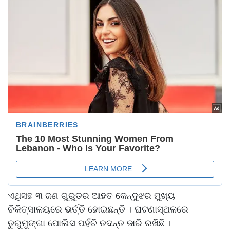
ଏଥିସହ ୩ ଜଣ ଗୁରୁତର ଆହତ କେନ୍ଦୁଝର ମୁଖ୍ୟ
ଚିକିତ୍ସାଳୟରେ ଭର୍ତ୍ତି ହୋଇଛନ୍ତି । ଘଟଣାସ୍ଥଳରେ
ତୁରୁମୁଙ୍ଗା ପୋଲିସ ପହଁଚି ତଦନ୍ତ ଜାରି ରଖିଛି ।