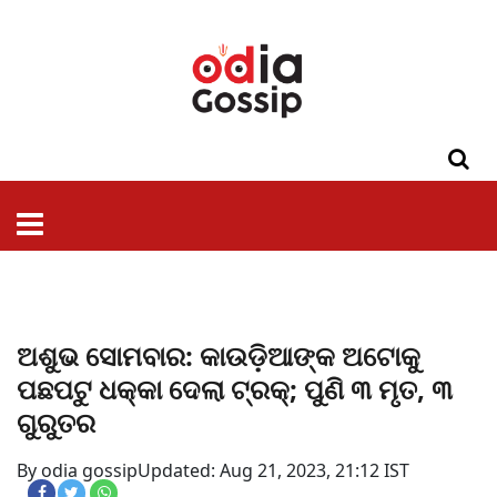
ଓଡିଶା
ଦେଶ-
ପଲିଟିକ୍ସ
ପ୍ରଶାସନ
ସ୍ୱାସ୍ଥ୍ୟ
ଗସିପ
ମନୋରଞ୍ଜନ
କ୍ରାଇମ
ଲାଇଫ
ସମସ୍ୟା
ଟେକ୍ନୋଲୋଜି
ଶିକ୍ଷା
ବିଜ୍ଞାନ
ଖେଳ
ବିଦେଶ
ସ୍ପେଶାଲ
ଷ୍ଟାଇଲ
ଅଶୁଭ ସୋମବାର: କାଉଡ଼ିଆଙ୍କ ଅଟୋକୁ
ପଛପଟୁ ଧକ୍କା ଦେଲା ଟ୍ରକ୍; ପୁଣି ୩ ମୃତ, ୩
ଗୁରୁତର
By odia gossip
Updated: Aug 21, 2023, 21:12 IST